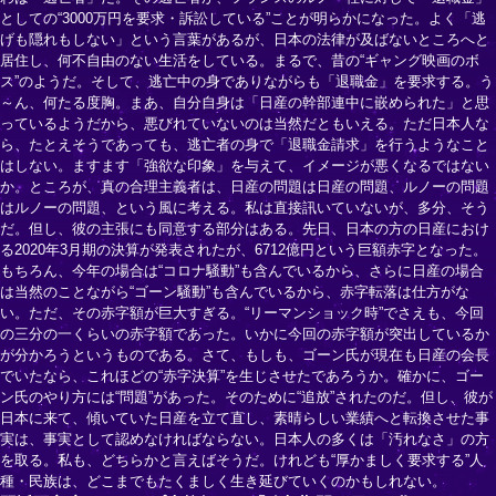
としての“3000万円を要求・訴訟している”ことが明らかになった。よく「逃
げも隠れもしない」という言葉があるが、日本の法律が及ばないところへと
居住し、何不自由のない生活をしている。まるで、昔の“ギャング映画のボ
ス”のようだ。そして、逃亡中の身でありながらも「退職金」を要求する。う
～ん、何たる度胸。まあ、自分自身は「日産の幹部連中に嵌められた」と思
っているようだから、悪びれていないのは当然だともいえる。ただ日本人な
ら、たとえそうであっても、逃亡者の身で「退職金請求」を行うようなこと
はしない。ますます「強欲な印象」を与えて、イメージが悪くなるではない
か。ところが、真の合理主義者は、日産の問題は日産の問題、ルノーの問題
はルノーの問題、という風に考える。私は直接訊いていないが、多分、そう
だ。但し、彼の主張にも同意する部分はある。先日、日本の方の日産におけ
る2020年3月期の決算が発表されたが、6712億円という巨額赤字となった。
もちろん、今年の場合は“コロナ騒動”も含んでいるから、さらに日産の場合
は当然のことながら“ゴーン騒動”も含んでいるから、赤字転落は仕方がな
い。ただ、その赤字額が巨大すぎる。“リーマンショック時”でさえも、今回
の三分の一くらいの赤字額であった。いかに今回の赤字額が突出しているか
が分かろうというものである。さて、もしも、ゴーン氏が現在も日産の会長
でいたなら、これほどの“赤字決算”を生じさせたであろうか。確かに、ゴー
ン氏のやり方には“問題”があった。そのために“追放”されたのだ。但し、彼が
日本に来て、傾いていた日産を立て直し、素晴らしい業績へと転換させた事
実は、事実として認めなければならない。日本人の多くは「汚れなさ」の方
を取る。私も、どちらかと言えばそうだ。けれども“厚かましく要求する”人
種・民族は、どこまでもたくましく生き延びていくのかもしれない。