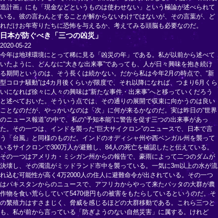
造計画』にも「現金などというものは使わせない」という極論が述べられて
いる。彼の言わんとすることが解からないわけではないが、その言葉が、ど
れだけお年寄りたちに恐怖を与えるか、考えてみる頭脳も必要なのだ。
日本が防ぐべき「三つの凶災」
2020-05-22
今年は地球環境にとって稀に見る「凶災の年」である。私が以前から述べて
いたように、どんなに“大きな出来事”であっても、人が日々興味を抱き続け
る期間というのは、そう長くは続かない。だから私は今年2月の時点で、“新
型コロナ騒動”は4カ月後くらいが限度で、それ以降になれば、つまり6月くら
いになれば徐々に人々の興味は“新たな事件・出来事”へと移っていくだろう
と述べておいた。そういう点では、その通りの展開で収束に向かうのは良い
ことなのだが、やっかいなのは「次」に何が来るかなのだ。実は昨日の“世界
のニュース報道”の中で、私の“予知本能”に警告を促す三つの出来事があっ
た。その一つは、インドを襲った“巨大サイクロン”のニュースで、日本で言
う「台風」と同様のものだ。インドのオディシャ州や西ベンガル州を襲って
いるサイクロンで300万人が避難し、84人の死亡を確認したと伝えている。
その一つはアメリカ・ミシガン州からの報告で、豪雨によって二つのダムが
決壊し、その濁流がミッドランド市中を襲っている。一気に3m以上の水が流
れ込む可能性が高く4万2000人の住人に避難命令が出されている。その一つ
はパキスタンからのニュースで、アフリカからやって来たバッタの大群が農
作物を食い荒らしていて5470億円もの被害をもたらしているというのだ。そ
の繁殖力はすさまじく、脅威を感じるほどの大群移動である。これら三つと
も、私が前から言っている「防ぎようのない自然災害」に属する。けれど