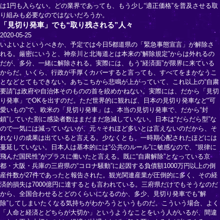
は1円も入らない。どの業界であっても、もう少し“適正価格”を普及させる取
り組みも必要なのではないだろうか。
「見切り発車」でも“取り残される”人々
2020-05-25
いよいよというべきか、予定では今日5都道県の「緊急事態宣言」が解除さ
れる。厳密にいうと、神奈川と北海道とは本来の“解除規定”からは外れるの
だが、多分、一緒に解除される。実際には、もう“経済面”が限界に来ている
からだ。いくら、行政が手厚くカバーすると言っても、すべてをまかなうこ
となどとてもできない。あちこちから悲鳴が上がっていて、これ以上の“自粛
要請”は政府や自治体そのものの首を絞めかねない。実際には、だから「見切
り発車」でOKを出すのだ。ただ世界的に観れば、日本の見切り発車など“可
愛いもの”で、欧米の「見切り発車」は、本当の見切り発車で、だから“封
鎖”していた割に感染者数はまだまだ急減していない。日本は“だらだら型”な
ので一気には減っていないが、元々それほど多いとは言えないのだから、そ
れなりの成果は出ていると言える。少なくとも、一時期心配されたほどには
蔓延していない。日本人は基本的には“公共のルール”に敏感なので、“規律に
飛んだ国民性”がプラスに働いたと言える。既に“自粛解除”となっている京
都・大阪・兵庫の三府県の“コロナ騒動”に起因する負債額1000万円以上の倒
産件数が27件であったと報告された。観光関連産業が圧倒的に多く、その経
済的損失は7000億円に達するとも言われている。三府県だけでもそうなのだ
から、全国合わせるとどのくらいになるのか、多少、見切り発車でも“解
除”してしまいたくなる気持ちがわかろうというものだ。こういう場合、よく
「人命と経済とどちらが大切か」というようなことをいう人がいるが、間違