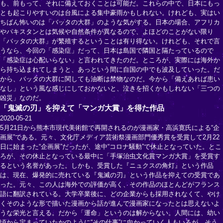
も、前もって、それに備えておくことは可能だ。これらの中で、日本にもっ
とも起こりやすいのは台風による集中豪雨かもしれない。けれども、実はい
ちばん怖いのは「バッタの大群」のような気がする。日本の場合、アフリカ
やパキスタンとは気候や自然条件が異なるので、よほどのことがない限り
「バッタの大群」が繁殖するということは有り得ない。けれども、それで言
うなら、今回の「感染症」だって、日本は島国で隣国と隔たっているので
「感染症は心配いらない」と言われてきたのだ。ところが、実際には海外か
ら持ち込まれてしまうと、あっという間に自国の中でも波及していった。だ
から、バッタの大群に関しても油断は禁物なのだ。今から「備えあれば患い
なし」という風な感じにしておかないと、泣きを招くかもしれない「三つの
凶災」なのだ。
「鬼滅の刃」を抑えて「マンガ大賞」を得た作品
2020-05-21
5月21日から熊本市現代美術館で再開されるのが漫画家・高浜寛氏による“企
画展”である。元々、文化庁メディア芸術祭漫画部門優秀賞を受賞して2月22
日に始まった“企画展”だったが、途中“コロナ騒動”で休止となっていた。とこ
ろが、その休止となっている最中に「手塚治虫文化賞マンガ大賞」を受賞す
るという名誉があった。しかも、受賞した『ニュクスの角灯』という作品
は、現在、爆発的に売れている『鬼滅の刃』という作品を抑えての受賞であ
った。元々、この人は海外での評価が高く、その作品のほとんどがフランス
語に翻訳されている。大学卒業後に、どの企業からも採用されなくて、やけ
くそのような形で描いた漫画から話が進んで漫画家になったとは思えないよ
うな栄光と言える。だから「運命」というのは解からない。人間には、幼い
頃から定まっていたかのように“その仕事”に向かっていく人もいるが、そう