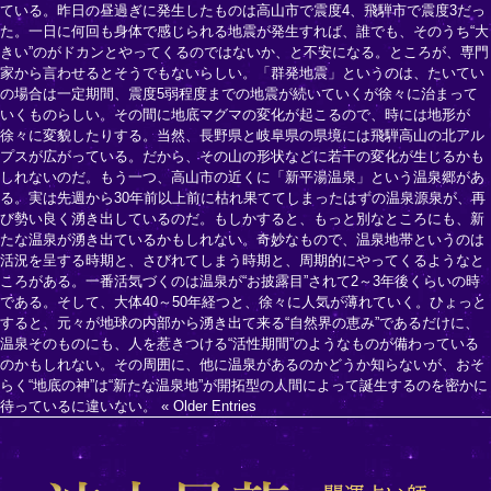
ている。昨日の昼過ぎに発生したものは高山市で震度4、飛騨市で震度3だっ
た。一日に何回も身体で感じられる地震が発生すれば、誰でも、そのうち“大
きい”のがドカンとやってくるのではないか、と不安になる。ところが、専門
家から言わせるとそうでもないらしい。「群発地震」というのは、たいてい
の場合は一定期間、震度5弱程度までの地震が続いていくが徐々に治まって
いくものらしい。その間に地底マグマの変化が起こるので、時には地形が
徐々に変貌したりする。当然、長野県と岐阜県の県境には飛騨高山の北アル
プスが広がっている。だから、その山の形状などに若干の変化が生じるかも
しれないのだ。もう一つ、高山市の近くに「新平湯温泉」という温泉郷があ
る。実は先週から30年前以上前に枯れ果ててしまったはずの温泉源泉が、再
び勢い良く湧き出しているのだ。もしかすると、もっと別なところにも、新
たな温泉が湧き出ているかもしれない。奇妙なもので、温泉地帯というのは
活況を呈する時期と、さびれてしまう時期と、周期的にやってくるようなと
ころがある。一番活気づくのは温泉が“お披露目”されて2～3年後くらいの時
である。そして、大体40～50年経つと、徐々に人気が薄れていく。ひょっと
すると、元々が地球の内部から湧き出て来る“自然界の恵み”であるだけに、
温泉そのものにも、人を惹きつける“活性期間”のようなものが備わっている
のかもしれない。その周囲に、他に温泉があるのかどうか知らないが、おそ
らく“地底の神”は“新たな温泉地”が開拓型の人間によって誕生するのを密かに
待っているに違いない。
« Older Entries