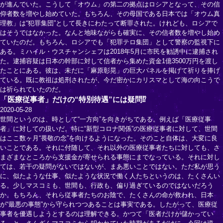
が進んでいた。こうして「オウム」の第二の拠点はロシアとなって、その信
仰者数を増やし始めていた。もちろん、その母国である日本では「オウム真
理教」は“犯罪集団”として長きにわたって断罪された。けれども、ロシアで
はそうではなかった。なんと地味ながらも確実に、その信者数を増やし始め
ていたのだ。もちろん、ロシアでも「犯罪テロ集団」として警察の監視下に
ある。ミハイル・ウスチャンシェフは2018年5月に市民を勧誘中に逮捕され
た。逮捕容疑は日本の幹部に対して信者から集めた資金1億3500万円を渡し
たことにある。彼は、未だに「麻原彰晃」の巨大パネルを掲げて祈りを捧げ
ている。既に教祖は処刑されたが、今だ密かにカリスマとして海の向こうで
は祈られていたのだ。
「医療従事者」だけの“特別待遇”には疑問⁉
2020-05-28
世間というのは、時として“一方向”を向きがちである。例えば「医療従事
者」に対しての扱いだ。特に“新型コロナ関係”の医療従事者に対して、世間
はここ数ヶ月“畏敬の念”を向けるようになった。そのこと自体は、大変に良
いことである。それに付随して、それ以外の医療従事者たちに対しても、さ
まざまなところから支援金が寄せられる事態にまでなっている。それに対し
ては、若干の疑問がないではないが、まあ悪いことではない。ただ私が思う
に、似たような仕事、似たような状況で働く人たちというのは、たくさんい
る。少しマスコミも、世間も、行政も、偏り過ぎているのではないだろう
か。もちろん、それら従事者たちのお陰で、たくさんの命が救われ、日本
が“最悪の事態”から守られつつあることは事実である。したがって、医療従
事者を優遇しようとするのは理解できる。かつて「医者だけが儲かってい