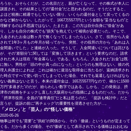
ろうか。おそらくだが、この名目だと、親が亡くなって、その株式が本人に
譲渡され、その結果としての“還付金”だと思われるのだ。そうだとすると、
よほど税務に精通でもしていない限り、いくらの還付金として戻ってくるの
かなど解からない。したがって、1667万5577円という金額を“妥当なもの”と
理解するのは不思議ではない。たまたま、この方は自分自身に“借金”があ
り、しかも自分の株式でも“損失”を抱えていて補填が必要だった。そこで、
入金されたお金は数ヶ月で無くなってしまったらしい。さて、役所から入金
されて1年3ヶ月もの年月が経ってから、突然、その役所の方から「あれは入
金間違いでした」と連絡が入った。そうして、入金間違いについては詫びる
が、その“差額分”に関しては「変換して頂きます」という要求なのだ。請求
された本人は現在「年金暮らし」である。もちろん、入金された“お金”は既
に無い。男性が「頭の中が真っ白になった」というのも無理はない。彼の代
理人弁護士によれば、これは確かに違法な取得金に当たるが、返納請求され
た時点ですべて使い切ってしまっていた場合、それでも返還しなければなら
ない義務はないと言う。本来の還付金は、165万5577円なので、確かに1500
万円“多過ぎた”のだが、紛らわしい数字ではある。しかも、この発覚は、摂
津市の税務をチェックし直した大阪府からの指摘によるものだった。だから
「摂津市役所」全員の“連帯責任”だと私は思うのだ。「提訴も検討中」だと
言うが、提訴の前に“再チェック”の重要性を浸透させた方が…。
「メロン」と「芸人」の“怪しい価格”
2020-05-26
物事は何でも“需要”と“供給”の関係から、その「価値」というものが定まって
くる。だから多くの場合、その“価値”として表示されている価格はおおむね