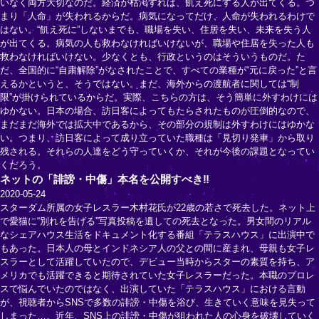
いなく両方大切なのだ。経済が枯渇すれば、飢え死にする人が出てくる。つ
まり「人命」が失われるからだ。病気になってだけ、人命が失われるわけで
はない。“飢え死に”しないまでも、職場を失い、住居を失い、未来を失う人
が出てくる。病気の人も救わなければいけないが、職場や住居を失った人も
救わなければいけない。少なくとも、行政というのはそういうものだ。た
だ、全国的に“自粛解除”がなされたことで、すべての業種が“元に戻った”と言
えるかというと、そうではない。まだ、海外からの渡航者に関しては“制
限”が掛けられているからだ。実際、こちらの方は、そう簡単に外すわけには
ゆかない。日本の場合、訪日客によってもたらされたものが圧倒的なので、
まだまだ海外では拡大中であるから、その部分の規制は外すわけにはゆかな
い。つまり、訪日客によって成り立っていた職種は「見切り発車」から取り
残される。それらの人達をどう守っていくか、それが今後の課題となってい
くだろう。
ネットの「誹謗・中傷」本名を公開すべき‼
2020-05-24
スターダム所属の女子レスラー木村花氏が22歳の若さで死去した。ネット上
で愛猫に“別れを告げる”写真投稿を遺しての死去となった。男女間のリアル
なシェアハウス生活をドキュメント化する番組「テラスハウス」に出演中で
もあった。日本人の母とインドネシア人の父との間に産まれ、母親も女子レ
スラーとして活躍していたので、デビュー当時からスターの素質を持ち、ア
メリカでも活躍できると期待されていた女子レスラーだった。本職のプロレ
スで悩んでいたのではなく、出演していた「テラスハウス」における言動
が、視聴者からSNSで多数の誹謗・中傷を浴び、生きていく意味を見失って
しまった…。近年、SNS上の誹謗・中傷が狙われた人の心身を破壊していく