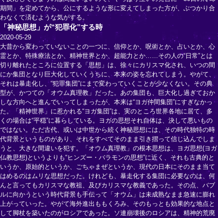
期間」を定めてから、公にするような形に変えてしまった方が、ぶつかり合
わなくて済むような気がする。
「神秘思想」が“犯罪化”する時
2020-05-29
大昔から変わっていないことの一つに、信仰とか、呪術とか、占いとか、心
霊とか、特殊療法とか、精神世界とか、超能力とか……その人の“日常”とは
切り離れたところに位置する「思想」は、徐々にカリスマ化され、いつの間
にか集団となり巨大化していくうちに、本来の姿を忘れてしまう。やがて、
それは暴走化し、“犯罪集団”にまで変わっていくことが少なくない。その典
型が、かつての「オウム真理教」だった。あの集団も、巨大化し過ぎておか
しな方向へと進んでいってしまったが、本来は“ヨガ仲間集団”にすぎなかっ
た。「精神世界」に惹かれる“ヨガ集団”は、実のところ世界各地に居て、多
くの場合は“平穏”に暮らしている。ヨガの思想それ自体は、決して悪いもの
ではない。ただ古代、或いは中世から続く神秘思想には、その時代独特の時
代背景というものがあり、それをすべてそのまま引き摺って信じ込んでしま
うと、大きな間違いを犯す。「オウム真理教」の根本思想は、ヨガ思想(ヨガ
仏教思想)というよりも“ヒンズー・バラモンの思想”に近く、それも古典的と
いうか、原始的というか、ごちゃまぜというか、現代の日本にそのまま当て
はめるのはムリな思想だった。けれども、暴走化する集団に必要なのは、何
んと言ってもカリスマな教祖、及びカリスマな教義であった。その点、バブ
ルに向かうという時代背景も手伝って「オウム」は未成熟なまま急速に膨れ
上がっていった。やがて海外進出ももくろみ、そのもっとも効果的な地点と
して脚杖を築いたのがロシアであった。ソ連崩壊後のロシアは、精神的荒廃