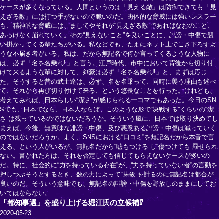
ケースが多くなっている。人間というのは「見える敵」は防御できても「見
えざる敵」には打つ手がないので脆いのだ。肉体的な脅威には強いレスラー
も、精神的な脅威には、ましてやそれが“見えざる敵”であればなおのこと、
あっけなく崩れていく。その“見えないこと”を良いことに、誹謗・中傷で襲
い掛かってくる輩たちがいる。私などでも、たまにネット上でこき下ろすよ
うな不届き者がいる。私は、だから無記名で何か言ってくるような人物に
は、必ず「名を名乗れ‼」と言う。江戸時代、市中において背後から切り付
けて来るような輩に対して、剣豪は必ず「名を名乗れ‼」と、まずは応じ
た。そうすると昔の武士達は、必ず、名を名乗って、同時に襲う理由も述べ
て、それから再び切り付けて来る、という悠長なことを行った。けれども、
考えてみれば、日本らしい“潔さ”が感じられる一コマでもあった。今日のSN
Sでも、日本でなら、日本人ならば、このような形で“決戦する”くらいの“潔
さ”は残っているのではないだろうか。そういう風に、日本では取り決めてし
まえば、今後、無意味な誹謗・中傷、及び悪意ある誹謗・中傷は減っていく
のではないだろうか。よく、SNSにおける“口コミ”を無記名だから本音で言
える、という人がいるが、無記名だから“嘘もつける”し“傷つけても”罰せられ
ない。書かれた方は、それを否定しても信じてもらえないケースが多いの
だ。特に、社会的に“力を持っている存在”が、“力を持っていない者”の言動を
押しつぶそうとするとき、数の力によって“抹殺”を計るのに無記名は都合が
良いのだ。そういう意味でも、無記名の誹謗・中傷を野放しのままにしてお
いてはならない。
「都知事選」を盛り上げる堀江氏の立候補⁉
2020-05-23