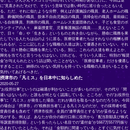
る」と、さんざんマスコミから叩かれていた時期があるだけに、今回は逆
に“見直された”わけで、そういう意味では善い時代に巡り合ったともいえ
る。ただ、それに似たような分野、例えば介護施設の職員、老人ホームの職
員、葬儀関係の職員、肢体不自由児施設の職員、清掃会社の職員、最前線に
いる自衛隊員、刑務所の職員、ホームレス支援団体の人々、子ども食堂のボ
ランティアの人々、麻薬捜査官、児童養護施設の職員……見えないところ
で、日々「命」や「生きる」というものと向き合いながら、懸命に職務を果
たしている人たちは山のように居る。医療従事者たちはそれなりの報酬も得
られるが、ここに記したような職種の人達は決して優遇されていない。それ
でも、日々懸命に職務を果たしている。別に、これらの人達を称えよとか、
脚光を当てろと言うつもりはない。けれども、そういう人達に、特別の“報奨
金”が与えられたという話は聞いたことがない。「医療従事者」だけを優遇し
すぎることに、納得のいかない気持ちを持っている職種の人達がいることを
気付いてあげるべきだ。
摂津市の「凡ミス」を日本中に知らしめた
2020-05-27
“お役所仕事”というのは融通が利かないことが多いものだが、その代り「間
違いはないもの」と誰もが何となく認識している。ところが、その“お役所仕
事”に「凡ミス」が発生した場合、だれが責任を取るべきなのだろうか。今回
の場合は「摂津市」の“税務担当者”による凡ミスなのだが、その採用者や監
督責任者も含めて「摂津市役所」全員の“連帯責任とする”のが妥当なような
気がする。例えば、あなたが自分の銀行口座に役所から「配当割額及び株式
等譲渡所得割額」という長ったらしい名目での“還付金”が1667万5577円振り
込まれていたとしたら、それは「金額的に間違っている」とすぐに気付くだ