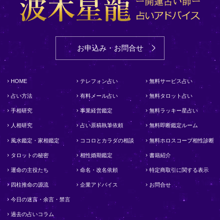
お申込み・お問合せ
HOME
テレフォン占い
無料サービス占い
占い方法
有料メール占い
無料タロット占い
手相研究
事業経営鑑定
無料ラッキー星占い
人相研究
占い原稿執筆依頼
無料即断鑑定ルーム
風水鑑定・家相鑑定
ココロとカラダの相談
無料ホロスコープ相性診断
タロットの秘密
相性婚期鑑定
書籍紹介
運命の主役たち
命名・改名依頼
特定商取引に関する表示
四柱推命の源流
企業アドバイス
お問合せ
今日の迷言・余言・禁言
過去の占いコラム