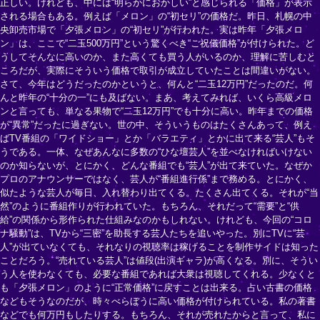
正しい。けれども、中には“明らかにおかしい”と感じられる「価格」が表示
される場合もある。例えば「メロン」の“初セリ”の価格だ。昨日、札幌の中
央卸売市場で「夕張メロン」の“初セリ”が行われた。実は昨年「夕張メロ
ン」は、ここで“二玉500万円”という驚くべき“ご祝儀価格”が付けられた。ど
うしてそんなに高いのか、また高くても買う人がいるのか、理解に苦しむと
ころだが、実際にそういう価格で取引が成立していたことは間違いがない。
さて、今年はどうだったのかというと、何んと“二玉12万円”だったのだ。何
んと昨年の“十分の一”にも及ばない。まあ、考えてみれば、いくら高級メロ
ンと言っても、単なる果物で“二玉12万円”でも十分に高い。昨年までの価格
が“異常”だったに過ぎない。世の中、そういうものはたくさんあって、例え
ばTV番組の「ワイドショー」とか「バラエティ」とかに出て来る“芸人”もそ
うである。一体、なぜあんなに多数の“ひな壇芸人”を並べなければいけない
のか知らないが、とにかく、どんな番組でも“芸人”が出て来ていた。なぜか
プロのアナウンサーではなく、芸人が“番組進行係”まで務める。とにかく、
似たような芸人が毎日、入れ替わり出てくる。たくさん出てくる。それが“当
然”のように番組作りが行われていた。もちろん、それだって“需要”と“供
給”の関係から形作られた仕組みなのかもしれない。けれども、今回の“コロ
ナ騒動”は、TVから“三密”を助長する芸人たちを追いやった。別にTVに“芸
人”が出ていなくても、それなりの視聴率は稼げることを制作サイドは知った
ことだろう。“売れている芸人”は値段(出演ギャラ)が高くなる。別に、そうい
う人を使わなくても、必要な番組であれば大衆は視聴してくれる。少なくと
も「夕張メロン」のように“正常価格”に戻すことは出来る。占い古書の価格
などもそうなのだが、時々べらぼうに高い価格が付けられている。私の著書
などでも何万円もしたりする。もちろん、それが売れたからと言って、私に