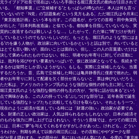
元ライブドア社長で現在はいろいろ手掛ける堀江貴文氏の動向が注目されて
いる。「都知事選」に“立候補する”ともっぱらの噂なのだ。本人は何も言っ
ていないので「N党」の“話題集め”という見方もある。ただ堀江氏は今月末に
『東京改造計画』という本を出す。この題名が、かつての首相・田中角栄氏
が出した『日本列島改造論』と似ている。都知事を目指していないなら、実
質的に改造するのは難しいような…。したがって、ただ単に“噂”だけが先行
しているというのでもないらしいのだ。もっとも、堀江氏のような“型にはま
る”のを嫌う人物が、政治家に向いているかというと話は別で、向いていると
はとても言い難いが、面白いことは面白い。但し、この人の言葉遣いだけは
決して褒められたものではない。特に、弱者やお年寄りに対しての言動に
は、批判を浴びやすい要素がいっぱいで、仮に政治家となっても、長続きで
きるかは疑問としか言いようがない。もしも、実際に立候補したなら、当選
するだろうか。昔、広島で立候補した時には亀井静香氏に僅差で敗れた。弱
者やお年寄りに対して配慮を欠く部分が直らないと、票は伸びないだろう。
ただ私は、アメリカのトランプ氏のような強烈な個性の持ち主に対しては、
堀江貴文氏のような強烈な個性の持ち主の方が、“対等に話が出来る”という
点で興味がある。この人の持っている“ぶしつけな部分”は、近年各国で誕生
している強烈なトップたちと比較しても引けを取らない。それともう一つ、
現在のように経済が低迷している時には「財運の強い」政治家が必要であ
る。財運の乏しい政治家は、人気は得られるかもしれないが、日本の経済そ
のものを強力に押し上げてはくれない。そういう意味では、かつての堀江氏
には、日本に“夢”を与えてくれるすがすがしさがあった。けれども、どうい
うわけか、刑期を終えて以後の堀江氏には、その言動にやや“ダークな部
分”が見え隠れする。その部分が、私にはいちばん気になる。今度の『東京改