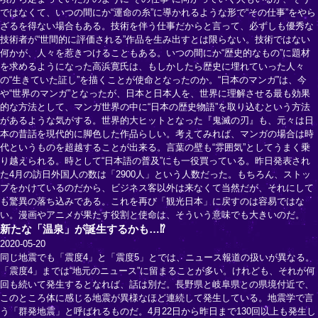
ではなくて、いつの間にか“運命の糸”に導かれるような形で“その仕事”をやら
ざるを得ない場合もある。技術を伴う仕事だからと言って、必ずしも優秀な
技術者が“世間的に評価される”作品を生み出すとは限らない。技術ではない
何かが、人々を惹きつけることもある。いつの間にか“歴史的なもの”に題材
を求めるようになった高浜寛氏は、もしかしたら歴史に埋れていった人々
の“生きていた証し”を描くことが使命となったのか。“日本のマンガ”は、今
や“世界のマンガ”となったが、日本と日本人を、世界に理解させる最も効果
的な方法として、マンガ世界の中に“日本の歴史物語”を取り込むという方法
があるような気がする。世界的大ヒットとなった『鬼滅の刃』も、元々は日
本の昔話を現代的に脚色した作品らしい。考えてみれば、マンガの場合は時
代というものを超越することが出来る。言葉の壁も“雰囲気”としてうまく乗
り越えられる。時として“日本語の普及”にも一役買っている。昨日発表され
た4月の訪日外国人の数は「2900人」という人数だった。もちろん、ストッ
プをかけているのだから、ビジネス客以外は来なくて当然だが、それにして
も驚異の落ち込みである。これを再び「観光日本」に戻すのは容易ではな
い。漫画やアニメが果たす役割と使命は、そういう意味でも大きいのだ。
新たな「温泉」が誕生するかも…⁉
2020-05-20
同じ地震でも「震度4」と「震度5」とでは、ニュース報道の扱いが異なる。
「震度4」までは“地元のニュース”に留まることが多い。けれども、それが何
回も続いて発生するとなれば、話は別だ。長野県と岐阜県との県境付近で、
このところ体に感じる地震が異様なほど連続して発生している。地震学で言
う「群発地震」と呼ばれるものだ。4月22日から昨日まで130回以上も発生し