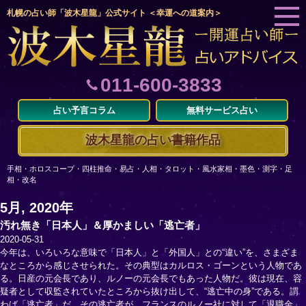
札幌の占い師「波木星龍」公式サイト ＜幸運への道案内＞
011-600-3833
占い予言コラム
無料サービス占い
波木星龍の占い書籍作品
手相・ホロスコープ・四柱推命・易占・人相・タロット・風水家相・墨色・測字・足
相・改名
5月, 2020年
汚れ無き「日本人」＆厚かましい「逃亡者」
2020-05-31
今年は、いろいろな意味で「日本人」と「外国人」との“違い”を、さまざま
なところから感じさせられた。その典型はカルロス・ゴーンという人物であ
る。日産の元会長であり、ルノーの元会長でもあった人物だ。彼は現在、容
疑者として収監されていたところから抜け出して、“逃亡中の身”である。謂
わば「逃亡者」だ。その逃亡者が、フランスのルノー社に対して「退職金」