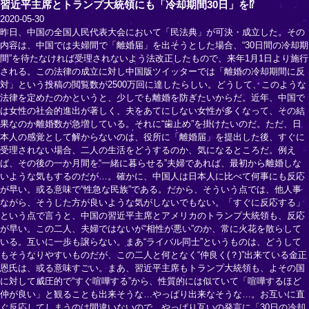
習近平主席とトランプ大統領にも「冷却期間30日」を⁉
2020-05-30
昨日、中国の全国人民代表大会において「民法典」が可決・成立した。その
内容は、中国では夫婦間で「離婚届」を出そうとした場合、“30日間の冷却期
間”を待たなければ受理されないよう法改正したもので、来年1月1日より施行
される。この法律の成立に対し中国版ツイッターでは「離婚の冷却期間に反
対」という投稿の閲覧数が2500万回に達したらしい。どうして、このような
法律を定めたのかというと、少しでも離婚を防ぎたいからだ。近年、中国で
は女性の社会的進出が著しく、夫をあてにしない女性が多くなって、その結
果なのか離婚数が急増している。それに“歯止め”を掛けたいのだ。ただ、日
本人の感覚として解からないのは、役所に「離婚届」を提出した後、すぐに
受理されない場合、二人の生活をどうするのか、気になるところだ。例え
ば、その後の一か月間を“一緒に暮らせる”夫婦であれば、最初から離婚しな
いような気もするのだが…。確かに、中国人は日本人に比べて何事にも反応
が早い。或る意味で“性急な民族”である。だから、そういう点では、他人事
ながら、そうした方が良いような気がしないでもない。「すぐに反応する」
という点で言うと、中国の習近平主席とアメリカのトランプ大統領も、反応
が早い。この二人、夫婦ではないが“相性が悪い”のか、常に火花を散らして
いる。互いに一歩も譲らない。まあ“ライバル同士”というものは、どうして
もそうなりやすいものだが、この二人と何となく“仲良く(？)”出来ている金正
恩氏は、或る意味すごい。まあ、習近平主席もトランプ大統領も、よその国
に対して威圧的で“すぐ喧嘩する”から、性質的には似ていて「喧嘩するほど
仲が良い」と観ることも出来そうな…やっぱり出来なそうな…。お互いに直
ぐ反応してしまうのは間違いないので、やっぱり互いの発言に「30日の冷却