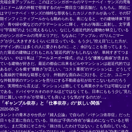
先端企業アップルだ。このほどシンガポールのマリーナベイ・サンズの湾海
上にドーム状の外観で登場するのが一際目立つ新店舗だ。もちろん、間近に
はマリーナベイ・サンズの独特な形状をしたカジノホテルがあって、その57
階インフィニティプールからも眺められる。夜になると、その建物球体下部
が、青や緑や紫などのグラデーションに輝く。それが海面に反射し、文字通
り“宇宙船”のように視えるらしい。なにしろ超近代的な建物が林立している
のがシンガポールの湾岸エリアだ。ちなみに「アップル」の“りんごマー
ク”が少し大きすぎるくらいに目立っている。もう少し“控え目”にした方が、
デザイン的には多くの人に愛されるのに…と、余計なことを思ってしまう。
ただ最近の建物はどれもこれも“超近代的”かもしれないが、単純すぎてつま
らない。やはり私は「アールヌーボー様式」のような“優雅な曲線”が含まれ
ている建物が好きだ。最近の都会に出来るビルやマンションは超近代的では
あるが、心を癒す“優雅さ”が乏しい。“コスト重視”のマンションは、どうして
も直線的で単純な箱形となり、外観的な面白みに欠ける。どこか、ユニーク
な外観形状のマンションを売りにする不動産会社が出てこないものだろう
か。実用性から言えば、マンションは難しくても商業ホテルでは可能なはず
である。ドバイやマカオのホテルほどではなくても、日本にももう少し“見た
目に麗しいホテル”が登場しても良いような気がするのだが…。
「ギャンブル依存」と「仕事依存」の“妖しい関係”
2020-08-25
タレントの青木さやか氏が『婦人公論』で自らの「パチンコ依存症」だった
日々を正直に告白している。現在は“子供の存在”が歯止めになっていると明
かし、まだ完全にそこから「抜け出したわけではない」とも告白している。
パチンコだけがギャンブルではないが、パチンコはその“仕組み”自体に依存