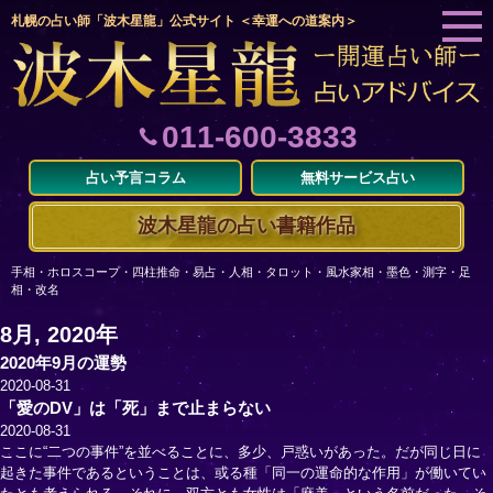
札幌の占い師「波木星龍」公式サイト ＜幸運への道案内＞
011-600-3833
占い予言コラム
無料サービス占い
波木星龍の占い書籍作品
手相・ホロスコープ・四柱推命・易占・人相・タロット・風水家相・墨色・測字・足
相・改名
8月, 2020年
2020年9月の運勢
2020-08-31
「愛のDV」は「死」まで止まらない
2020-08-31
ここに“二つの事件”を並べることに、多少、戸惑いがあった。だが同じ日に
起きた事件であるということは、或る種「同一の運命的な作用」が働いてい