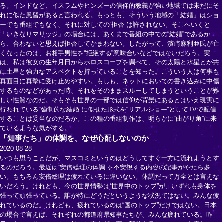
る。インドなど、イスラムやヒンズーの信仰的教義が強い地域では未だにそ
れに似た風習があると言われる。もっとも、そういう地域の「結婚」はショ
ーでも番組でもなく、それに対しての“拒否”は許されない。そこへいくと
「いきなりマリッジ」の場合には、あくまで番組の中での“結婚”であるか
ら、合わないと思えば拒否してかまわない。したがって、濱崎麻利亜氏が亡
くなったのは、お相手男性を“拒絶する”意味合いなどではないだろう。実
は、私は彼女の生年月日からホロスコープを調べて、その太陽と水星とが共
に土星と強力なアスペクトを持っていることを知った。こういう人は何事も
真面目に真摯に受け止めやすい。もしも、ネットにおいての書き込みに中傷
するものなどがあった時、それをそのままスルーしてしまうということが難
しい性質なのだ。そもそも世界の一部では信仰が背景にあるとはいえ現実に
行われている“強制的な結婚”に似せた形式を“リアルショー”としてTVで配信
することは妥当なのだろか。この種の番組制作は、明らかに“曲がり角”に来
ているような気がする。
「知事たち」の体調を、なぜ心配しないのか
2020-08-28
いつも思うことだが、マスコミというのはどうしてすぐ一方に流れようとす
るのだろう。最近は“安倍総理の体調”を不安視する内容の記事がやたら多
い。もちろん安倍総理は疲れているに違いない。体調だって万全とは言えな
いだろう。けれども、今の世界情勢は“世界中のトップ”が、いずれも身体を
張って頑張っている。誰が特にどうだというような状況ではない。みんな疲
れているのだ。けれども、疲れているのは“国のトップ”だけではない。日本
の場合で言えば、それぞれの都道府県知事たちが、みんな疲れている。昨