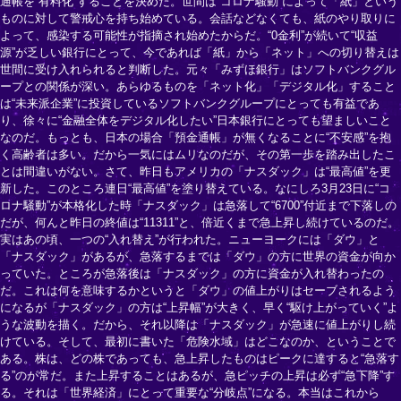
通帳を“有料化”することを決めた。世間は“コロナ騒動”によって「紙」という
ものに対して警戒心を持ち始めている。会話などなくても、紙のやり取りに
よって、感染する可能性が指摘され始めたからだ。“0金利”が続いて“収益
源”が乏しい銀行にとって、今であれば「紙」から「ネット」への切り替えは
世間に受け入れられると判断した。元々「みずほ銀行」はソフトバンクグル
ープとの関係が深い。あらゆるものを「ネット化」「デジタル化」すること
は“未来派企業”に投資しているソフトバンクグループにとっても有益であ
り、徐々に“金融全体をデジタル化したい”日本銀行にとっても望ましいこと
なのだ。もっとも、日本の場合「預金通帳」が無くなることに“不安感”を抱
く高齢者は多い。だから一気にはムリなのだが、その第一歩を踏み出したこ
とは間違いがない。さて、昨日もアメリカの「ナスダック」は“最高値”を更
新した。このところ連日“最高値”を塗り替えている。なにしろ3月23日に“コ
ロナ騒動”が本格化した時「ナスダック」は急落して“6700”付近まで下落しの
だが、何んと昨日の終値は“11311”と、倍近くまで急上昇し続けているのだ。
実はあの頃、一つの“入れ替え”が行われた。ニューヨークには「ダウ」と
「ナスダック」があるが、急落するまでは「ダウ」の方に世界の資金が向か
っていた。ところが急落後は「ナスダック」の方に資金が入れ替わったの
だ。これは何を意味するかというと「ダウ」の値上がりはセーブされるよう
になるが「ナスダック」の方は“上昇幅”が大きく、早く“駆け上がっていく”よ
うな波動を描く。だから、それ以降は「ナスダック」が急速に値上がりし続
けている。そして、最初に書いた「危険水域」はどこなのか、ということで
ある。株は、どの株であっても、急上昇したものはピークに達すると“急落す
る”のが常だ。また上昇することはあるが、急ピッチの上昇は必ず“急下降”す
る。それは「世界経済」にとって重要な“分岐点”になる。本当はこれから