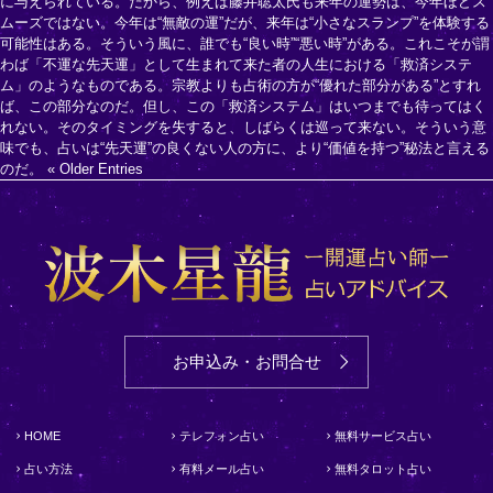
に与えられている。だから、例えば藤井聡太氏も来年の運勢は、今年ほどス
ムーズではない。今年は“無敵の運”だが、来年は“小さなスランプ”を体験する
可能性はある。そういう風に、誰でも“良い時”“悪い時”がある。これこそが謂
わば「不運な先天運」として生まれて来た者の人生における「救済システ
ム」のようなものである。宗教よりも占術の方が“優れた部分がある”とすれ
ば、この部分なのだ。但し、この「救済システム」はいつまでも待ってはく
れない。そのタイミングを失すると、しばらくは巡って来ない。そういう意
味でも、占いは“先天運”の良くない人の方に、より“価値を持つ”秘法と言える
のだ。
« Older Entries
お申込み・お問合せ
HOME
テレフォン占い
無料サービス占い
占い方法
有料メール占い
無料タロット占い