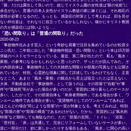
「眼」だけは露出して良いので、総じてイスラム圏の女性達は“眼の化粧”に
余念がない。普通の日本人女性がイスラム教徒の家に嫁ぐには、それ相応の
覚悟が必要となるのだ。もっとも、感染症の対策として考えれば、顔を見せ
ない外出姿は、それなりに役立っているかもしれない。確かにキリスト教国
の方が感染症には弱いような…。
「恐い間取り」は「普通の間取り」だった
2020-08-23
「事故物件住みます芸人」という奇妙な肩書で注目を集めているのが松原タ
ニシ氏だ。二年前に出した『事故物件怪談・恐い間取り』という本は15万部
突破のベストセラーとなっている。最近、第二弾が出たので、私も「風水・
家相」の参考になるかもしれないと思ったので、ザっとだが読んでみた。そ
の内容自体は、事故物件としての大雑把な間取りや部屋の写真なども公開さ
れているが、特別、心霊的な現象に関して詳述しているわけでもなく、正直
なところ、あまり「風水・家相」の観点から言えば役立ったとは言えない。
大体、不動産会社で「事故物件」として扱うのは、その部屋で“自殺”や“事
件”や“孤独死”等があった場合が多いのだが、実質的に独り暮らしのケースが
多い。したがって、その部屋自体も「単身者用物件」である場合が多く、ワ
ンルーム物件である場合が多い。“賃貸物件としてのワンルーム”であれば、
ほとんどの場合“同じような部屋”の一室が対象となる。考えてみれば、特別
な“部屋の形”や“部屋の構造”であるわけがない。だから、実質的には“風水的
特徴”など期待しても無駄なのだ。ただ「部屋の玄関」「トイレ」「浴室」
「窓付近」「床」は共通して、完全にリフォームしていないケースが多い。
逆に一部分だけ、妙に新しかったりする場合もある。「風水」に関心の高い