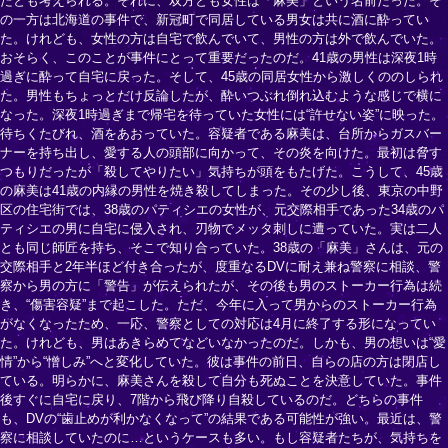
たとも考えられる。それに、双方とも女性は「麻美」という名前だった。そ
の一方は北海道の事件で、新冠町で同居している男女は共に酒に酔ってい
た。けれども、女性の方は自宅で飲んでいて、男性の方は外で飲んでいた。
おそらく、このことが事件にとって重要だったのだ。41歳の男性は深夜1時
過ぎに酔って自宅に戻った。そして、45歳の同居女性から激しくののしられ
た。男性もちょっとだけ反論したが、酔いつぶれ倒れ込むような感じで横に
なった。深夜1時過ぎまで帰宅を待っていた女性には“許せない姿”に映った。
待ちくたびれ、酒をあおっていた。容疑者である麻美は、台所からガスバー
ナーを持ち出し、愛する人の頭部に向かって、その炎を向けた。最初は脅す
つもりだったが「殺してやりたい」気持ちが頭をもたげた。こうして、45歳
の麻美は41歳の内縁の男性を焼き殺してしまった。その少し後、東京の中野
区の住宅街では、38歳のパティシエの女性が、元交際相手であった34歳のパ
ティシエの男に自宅に侵入され、刃物でメッタ刺しに遭っていた。実は二人
とも同じ師匠を持ち、そこで知り合っていた。38歳の「麻美」さんは、元の
交際相手と2年半ほど付き合ったが、度重なるDVに耐え兼ね警察に相談、警
察から男の方に「警告」が伝えられたが、その後も男のストーカー行為は続
き、“傷害容疑”まで起こした。ただ、今年に入って男からのストーカー行為
がなくなったため、一応、警察としての対応は4月に終了する形になってい
た。けれども、男はあきらめてなどいなかったのだ。しかも、男の想いは“愛
情”から“憎しみ”へと変化していた。彼は事件の前日、自らの店の方は閉店し
ている。明らかに、麻美さんを殺して自分も死ぬことを決意していた。事件
後すぐに自宅に戻り、7階から飛び降り自殺しているのだ。どちらの事件
も、DVの“歯止めが利かなくなって”の結果である可能性が強い。最近は、警
察に相談していたのに…というケースも多い。もし容疑者たちが、気持ちを