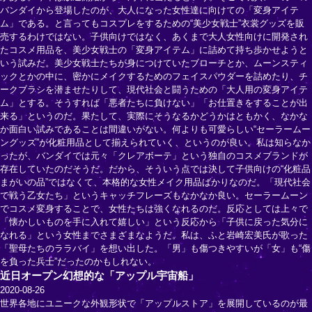
バンダイから登場したのが、大人になった女性達に向けての「変身アイテ
ム」である。と言ってもコスプレをするための“美少女戦士”衣裳グッズを販
売するわけではない。子供向けではなく、あくまで大人女性向けに開発され
たコスメ用品を、美少女戦士の「変身アイテム」に詰めて持ち歩かせようと
いう試みだ。美少女戦士たちが身につけていたブローチとか、ムーンスティ
ックとかの中に、密かにメイクするためのフェイスパウダーを詰めたり、チ
ークブラシを潜ませたりして、現代社会と闘うための「大人用の変身アイテ
ム」とする。そうすれば「悪者たちに負けない」「お仕置きをすることが出
来る」というのだ。果たして、実際にそうなるかどうかはともかく、なかな
か面白い試みであることは間違いがない。何よりも可愛らしい“セーラームー
ングッズ”が化粧用品として揃えられていく、というのが良い。私は知らなか
ったが、バンダイでは元々「クレアボーテ」という独自のコスメブランドが
存在していたのだそうだ。だから、そういう点では決して子供向けの“化粧品
まがいの品”ではなくて、本格的な女性メイク用品ばかりなのだ。「現代社会
で戦う乙女たち」というキャッチフレーズもなかなか良い。セーラームーン
でコスメ変身することで、女性たちは強くなれるのだ。反応としては上々で
「懐かしいものを手に入れて嬉しい」という反応から「子供に戻った気分に
なれる」という女性までさまざまなようだ。私は、ふと岩崎宏美氏が歌った
「聖母たちのララバイ」を想い出した。「男」も傷つきやすいが「女」も“傷
を負った兵士”だったのかもしれない。
近日オープン幻想的な「アップル宇宙船」
2020-08-26
世界各地にユニークな外観形状で「アップルストア」を展開しているのが最