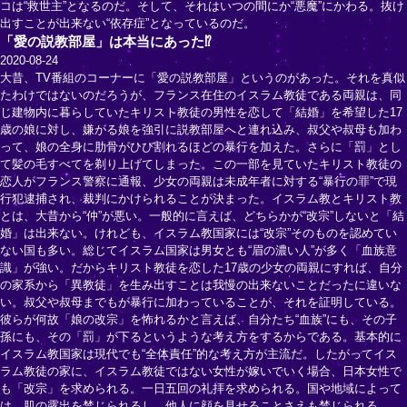
コは“救世主”となるのだ。そして、それはいつの間にか“悪魔”にかわる。抜け
出すことが出来ない“依存症”となっているのだ。
「愛の説教部屋」は本当にあった⁉
2020-08-24
大昔、TV番組のコーナーに「愛の説教部屋」というのがあった。それを真似
たわけではないのだろうが、フランス在住のイスラム教徒である両親は、同
じ建物内に暮らしていたキリスト教徒の男性を恋して「結婚」を希望した17
歳の娘に対し、嫌がる娘を強引に説教部屋へと連れ込み、叔父や叔母も加わ
って、娘の全身に肋骨がひび割れるほどの暴行を加えた。さらに「罰」とし
て髪の毛すべてを剃り上げてしまった。この一部を見ていたキリスト教徒の
恋人がフランス警察に通報、少女の両親は未成年者に対する“暴行の罪”で現
行犯逮捕され、裁判にかけられることが決まった。イスラム教とキリスト教
とは、大昔から“仲”が悪い。一般的に言えば、どちらかが“改宗”しないと「結
婚」は出来ない。けれども、イスラム教国家には“改宗”そのものを認めてい
ない国も多い。総じてイスラム国家は男女とも“眉の濃い人”が多く「血族意
識」が強い。だからキリスト教徒を恋した17歳の少女の両親にすれば、自分
の家系から「異教徒」を生み出すことは我慢の出来ないことだったに違いな
い。叔父や叔母までもが暴行に加わっていることが、それを証明している。
彼らが何故「娘の改宗」を怖れるかと言えば、自分たち“血族”にも、その子
孫にも、その「罰」が下るというような考え方をするからである。基本的に
イスラム教国家は現代でも“全体責任”的な考え方が主流だ。したがってイス
ラム教徒の家に、イスラム教徒ではない女性が嫁いでいく場合、日本女性で
も「改宗」を求められる。一日五回の礼拝を求められる。国や地域によって
は、肌の露出を禁じられるし、他人に顔を見せることさえも禁じられる。