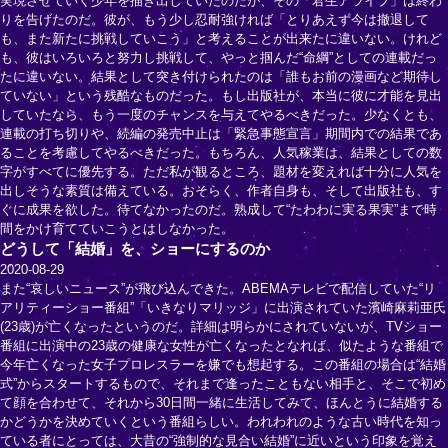
実現させていく少年を描き出していたのだが、その「君生アライブ」は終わ
りを告げたのだ。彼が、もう少し忍耐強ければ「とりあえず今は撤退して
も、また新たに挑戦していこう」と考えることが出来たに違いない。けれど
も、彼はいろいろと努力し挑戦して、やっと掴んだ“命綱”としての連載だっ
たに違いない。結果として突き付けられたのは「誰もお前の漫画など期待し
ていない」という残酷なものだった。もし出版社が、本当に彼に才能を見出
していたなら、もう一度のチャンスを与えてやるべきだった。少なくとも、
連載の打ち切りや、続編の発売中止は「緊急事態宣言」期間内での結果であ
ることを考慮してやるべきだった。もちろん、人気稼業は、結果としての数
字がすべてに優先する。ただ私が観るところ、題材を変えれば十分に人気を
出しそうな素質は備えている。おそらく、作者自身も、そして出版社も、す
ぐに成果を欲した。待てなかったのだ。熟成して“たわわに実る果実”まで時
間をかけ育てていこうとはしなかった。
どうして「結婚」を、ショーにするのか
2020-08-29
また“哀しいニュース”が飛び込んできた。ABEMAテレビで配信していた“リ
アリティーショー番組”「いきなりマリッジ」に出演されていた濱崎麻莉亜氏
(23歳)が亡くなったというのだ。詳細は明らかにされていないが、TVショー
番組に出演中の23歳の健康な女性が亡くなったとなれば、似たような番組で
今年亡くなった女子プロレスラーを嫌でも想起する。この番組の場合は“結婚
式”からスタートするもので、それまで逢ったこともない相手と、そこで初め
て顔を合わせて、それから30日間一緒に生活してみて、ほんとうに結婚する
かどうかを決めていくという番組らしい。われわれのような古い時代を知っ
ている者にとっては、大昔の“強制的な見合い結婚”に近いという印象を覚え