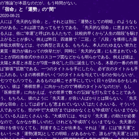
の“推論”が本題なのだが、もう時間がない。
「宿命」と「運勢」の“間”
2020-08-21
人には「先天的な宿命」と、それとは別に「運勢としての明暗」のようなも
のがある。これは誰であってもそうである。「先天的な宿命」に恵まれてい
る人は、俗に“幸運”と呼ばれる人たちで、比較的早くから“人生の階段”を駆け
上がることが多い。例えば昨日、四連勝で「二冠」と「八段」を獲得した藤
井聡太棋聖などは、その典型と言える。もちろん、本人のたゆまない努力と
素質・能力が備わっての快挙だが、同時に「先天的な運」にも恵まれている
ことが四柱推命式やホロスコープ図などからも明らかである。例えば彼は、
太陽と木星と水星とが“0度一体化”した日に誕生している。木星の一番の作用
は“膨張”“拡散”である。一つのタイトルを手にしたら、必ず次のタイトルも手
に入れる。いまの将棋界がいくつのタイトルを与えているのか知らないが、
七つでも八つでも、あるものは根こそぎ手にしていく日々が訪れるかもしれ
ない。彼は「将棋世界」に向かったので“将棋のタイトル”なのだが、もし
「医療世界」に向かえば、その世界で数々の“記録”を打ち立てることであろ
う。もちろん、彼のように「先天運」が良い人ばかりとは限らない。「先天
的な宿命」としては必ずしも“恵まれていない人”はたくさんいる。そういう
人であっても、世の中で“大成功”まではゆかなくとも“中成功”くらいまでなら
している人はたくさんいる。“大成功”には、やはり「先天運」の助けが必要
なので、なかなか難しいのだ。けれども“中成功”くらいまでなら、先天運の
助けを借りなくても、到達することが出来る。それは「運」には“後天運”と
もいうべき「運勢(運気)としての明暗」があるからで、誰もが“先天運”とは別