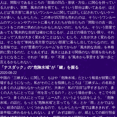
人は、間取りであるところの「部屋の凹凸・形状・方位」に関心を持ってい
る人が多い。実際、風水の本を視ても、そういう部分は書いてあるが、ほと
んどは“長方形”に過ぎないワンルームに関しては詳しく記されていないケー
スが多い。もしかしたら、この本が15万部も売れたのは、そういうワンルー
ムのマンションやアパートに暮らす人たちが自分たちの「間取りの吉・凶」
ヒントをこの本に求めたからかもしれないのだ。もちろん、そういう部屋で
あっても“風水的な吉凶”は確かに生じるが、よほどの場合でない限り、それ
によって“人生が大きく変わる”ことはない。むしろ、人生が大きく変わるの
は、そこを出て“単純な長方形ではない部屋”に暮らし出してからなのだ。或
る意味では、その“普通のワンルーム”を出てからが「風水的な吉凶」を本格
的に受けるのだ。とりあえずは、風水とはあまり関係のない部屋を出られる
ようになること、それが「幸運」や「不運」を“風水から享受する”第一歩と
言えるかもしれない。
「ナスダック」の“危険水域”が「鍵」を握る
2020-08-22
中国の「三峡ダム」に関して、もはや「危険水域」だという報道が頻繁に登
場するようになった。私がそのことを指摘したころは「三峡ダム」の名前さ
え多くの人は知らなかったはずだ。大体が、私の“注目”は早すぎるので、多
くの人たちにとっては「何を言ってるの？」という場合が多い。そこで今回
も一つ、多くの人にとっては「ふーん⁉」というような話をしよう。「危険
水域」の話だ。もっとも“危険水域”と言っても「水」とか「雨」とかではな
い。経済の話だ。いくつかあるので、もしかしたら一度では書ききれず、中
途半端に終わるかもしれない。まず「みずほ銀行」が、紙としての銀行預金