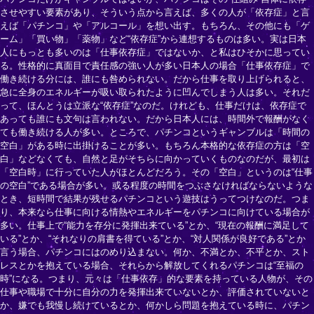
させやすい要素があり、そういう点から言えば、多くの人が「依存症」と言
えば「パチンコ」や「アルコール」を想い出す。もちろん、その他にも「ゲ
ーム」「買い物」「薬物」など“依存症”から連想するものは多い。実は日本
人にもっとも多いのは「仕事依存症」ではないか、と私はひそかに思ってい
る。性格的に真面目で責任感の強い人が多い日本人の場合「仕事依存症」で
働き続ける分には、誰にも咎められない。だから仕事を取り上げられると、
急に全身のエネルギーが吸い取られたように凹んでしまう人は多い。それだ
って、ほんとうは立派な“依存症”なのだ。けれども、仕事だけは、依存症で
あっても誰にも文句は言われない。だから日本人には、時間外で報酬がなく
ても働き続ける人が多い。ところで、パチンコというギャンブルは「時間の
空白」がある時に出掛けることが多い。もちろん本格的な依存症の方は「空
白」などなくても、自然と足がそちらに向かっていくものなのだが、最初は
「空白時」に行っていた人がほとんどだろう。その「空白」というのは“仕事
の空白”である場合が多い。或る程度の時間をつぶさなければならないような
とき、短時間で結果が残せるパチンコという遊技はうってつけなのだ。つま
り、本来なら仕事に向ける情熱やエネルギーをパチンコに向けている場合が
多い。仕事上で“能力を存分に発揮出来ている”とか、“現在の報酬に満足して
いる”とか、“それなりの肩書を得ている”とか、“対人関係が良好である”とか
言う場合、パチンコにはのめり込まない。何か、不満とか、不平とか、スト
レスとかを抱えている場合、それらから解放してくれるパチンコは“至福の
時”になる。つまり、元々は「仕事依存」的な要素を持っている人物が、その
仕事や職場で十分に自分の力を発揮出来ていないとか、評価されていないと
か、嫌でも我慢し続けているとか、何かしら問題を抱えている時に、パチン