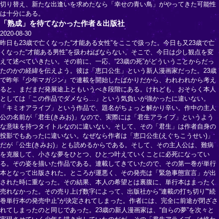
切り替え、新たな出逢いを求めたなら「幸せの青い鳥」がやってきた可能性
は十分にある。
「熟成」を待てなかった作者＆出版社
2020-08-30
昨日も23歳で亡くなった“才能ある女性”をここで扱った。今日も又23歳で亡
くなった“才能ある男性”を扱わねばならない。そこで、今日は少し観点を変
えて述べていきたい。その前に、一応、“23歳の死”がどういうことからだっ
たのかの経緯を伝えよう。彼は「恵口公生」という新人漫画家だった。23歳
で昨年『少年マガジン』で連載を開始したばかりだから、われわれから考え
ると、まだまだ発展途上ともいうべき段階にある。けれども、おそらく本人
としては「この作品でダメなら…」という気負いが強かったに違いない。
「キミオアライブ」という作品で、題名がちょっと解かり辛い。作中の主人
公の名前が「君生(きみお)」なので、実際には「君生アライブ」というよう
な意味を持つタイトルなのに違いない。そして、その「君生」は作者自身の
投影でもあったに違いない。なぜなら作者は「恵口公生(えぐちこうせい)」
だが「公生(きみお)」とも読めるからである。そして、その主人公は、難病
を克服して、小さな夢をひとつ、ひとつ叶えていくことに必死になってい
る。その姿を描いた作品である。連載してきていたので、その第一巻が単行
本となって出版された。ところが運悪く、その発売は「緊急事態宣言」が出
された時に重なった。その結果、本人の希望とは裏腹に、単行本はまったく
売れなかった。その売り上げ数字によって、出版社から“連載の打ち切り”“続
巻単行本の発売中止”が決定されてしまった。作者には、完全に前途が閉ざさ
れてしまったのと同じであった。23歳の新人漫画家は、“自らの夢”を次々と