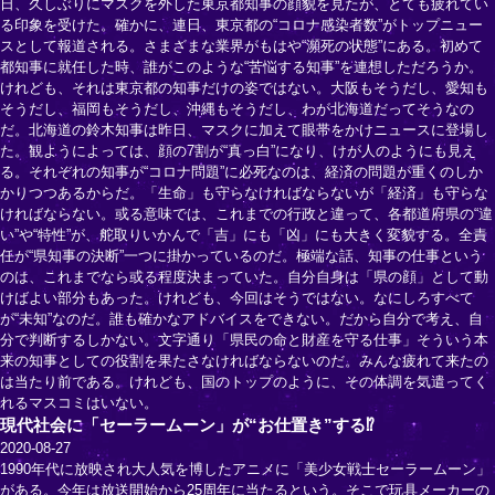
日、久しぶりにマスクを外した東京都知事の顔貌を見たが、とても疲れてい
る印象を受けた。確かに、連日、東京都の“コロナ感染者数”がトップニュー
スとして報道される。さまざまな業界がもはや“瀕死の状態”にある。初めて
都知事に就任した時、誰がこのような“苦悩する知事”を連想しただろうか。
けれども、それは東京都の知事だけの姿ではない。大阪もそうだし、愛知も
そうだし、福岡もそうだし、沖縄もそうだし、わが北海道だってそうなの
だ。北海道の鈴木知事は昨日、マスクに加えて眼帯をかけニュースに登場し
た。観ようによっては、顔の7割が“真っ白”になり、けが人のようにも見え
る。それぞれの知事が“コロナ問題”に必死なのは、経済の問題が重くのしか
かりつつあるからだ。「生命」も守らなければならないが「経済」も守らな
ければならない。或る意味では、これまでの行政と違って、各都道府県の“違
い”や“特性”が、舵取りいかんで「吉」にも「凶」にも大きく変貌する。全責
任が“県知事の決断”一つに掛かっているのだ。極端な話、知事の仕事という
のは、これまでなら或る程度決まっていた。自分自身は「県の顔」として動
けばよい部分もあった。けれども、今回はそうではない。なにしろすべて
が“未知”なのだ。誰も確かなアドバイスをできない。だから自分で考え、自
分で判断するしかない。文字通り「県民の命と財産を守る仕事」そういう本
来の知事としての役割を果たさなければならないのだ。みんな疲れて来たの
は当たり前である。けれども、国のトップのように、その体調を気遣ってく
れるマスコミはいない。
現代社会に「セーラームーン」が“お仕置き”する⁉
2020-08-27
1990年代に放映され大人気を博したアニメに「美少女戦士セーラームーン」
がある。今年は放送開始から25周年に当たるという。そこで玩具メーカーの