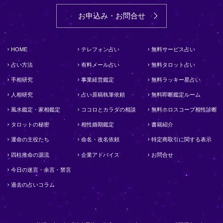
お申込み・お問合せ
HOME
テレフォン占い
無料サービス占い
占い方法
有料メール占い
無料タロット占い
手相研究
事業経営鑑定
無料ラッキー星占い
人相研究
占い原稿執筆依頼
無料即断鑑定ルーム
風水鑑定・家相鑑定
ココロとカラダの相談
無料ホロスコープ相性診断
タロットの秘密
相性婚期鑑定
書籍紹介
運命の主役たち
命名・改名依頼
特定商取引に関する表示
四柱推命の源流
企業アドバイス
お問合せ
今日の迷言・余言・禁言
過去の占いコラム