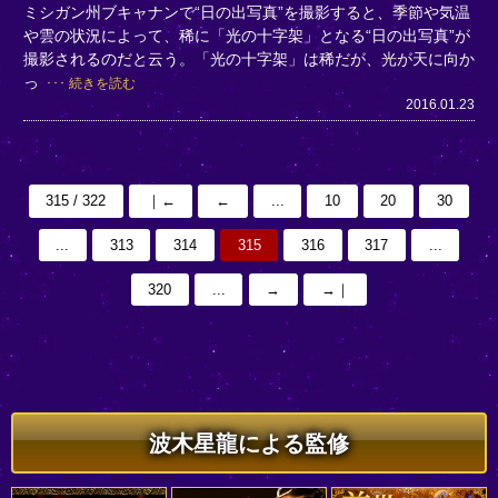
ミシガン州ブキャナンで“日の出写真”を撮影すると、季節や気温
や雲の状況によって、稀に「光の十字架」となる“日の出写真”が
撮影されるのだと云う。「光の十字架」は稀だが、光が天に向か
っ
続きを読む
2016.01.23
315 / 322
｜←
←
...
10
20
30
...
313
314
315
316
317
...
320
...
→
→｜
波木星龍による監修