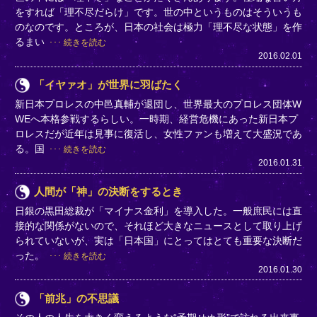
をすれば「理不尽だらけ」です。世の中というものはそういうも
のなのです。ところが、日本の社会は極力「理不尽な状態」を作
るまい
続きを読む
2016.02.01
「イヤァオ」が世界に羽ばたく
新日本プロレスの中邑真輔が退団し、世界最大のプロレス団体W
WEへ本格参戦するらしい。一時期、経営危機にあった新日本プ
ロレスだが近年は見事に復活し、女性ファンも増えて大盛況であ
る。国
続きを読む
2016.01.31
人間が「神」の決断をするとき
日銀の黒田総裁が「マイナス金利」を導入した。一般庶民には直
接的な関係がないので、それほど大きなニュースとして取り上げ
られていないが、実は「日本国」にとってはとても重要な決断だ
った。
続きを読む
2016.01.30
「前兆」の不思議