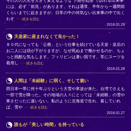
その人の人生を大きく変えるような“予期せぬ形”で訪れる出来事
には、必ず「前兆」があります。それは通常、半年から一週間前
くらいまでに起きますが、日常の中の何気ない出来事の中で出く
わす
続きを読む
2016.01.29
天皇家に産まれなくて良かった！
８０代になっても「公務」という仕事を続けている天皇・皇后の
お二人には頭が下がりますが、なぜ死ぬまで働かせるのか、ちょ
っと残酷な気もします。フィリピンは暑い国です。常にスーツを
着用し
続きを読む
2016.01.28
人間は「未経験」に弱く、そして脆い
西日本一帯に何十年ぶりという大雪や寒波が来た。台湾でさえも
一部で雪が降った。その地域の人々にとっては「未経験」の雪や
寒さだったに違いない。私のように北海道で生れ、暮していれ
ば、雪や
続きを読む
2016.01.27
誰もが「美しい時間」を持っている