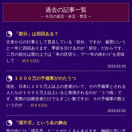
過去の記事一覧
今日の迷言・余言・禁言
「節分」は四回ある？
古来からの行事として普及している「節分」ですが、厳密にいう
と一年に四回あります。季節を分けるのが「節分」だからです。
二月の節分は暦の上では「冬の区切り」で“一年の終わり”を意味
して
続きを読む
2016.02.03
１０００万の予備軍がのたうつ
現在、日本に１００万人以上の患者がいて、その予備軍とされる
人たちが１０００万人以上いると推測されるのが「うつ病」で
す。実際の治療患者だけでもすごい数ですが、その予備軍の数と
いうのが
続きを読む
2016.02.02
「理不尽」という名の舞台
世の中には「理不尽」なことがたくさんあります。極端な言い方