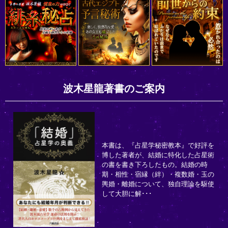
波木星龍著書のご案内
本書は、『占星学秘密教本』で好評を
博した著者が、結婚に特化した占星術
の書を書き下ろしたもの。結婚の時
期・相性・宿縁（絆）・複数婚・玉の
輿婚・離婚について、独自理論を駆使
して大胆に解･･･