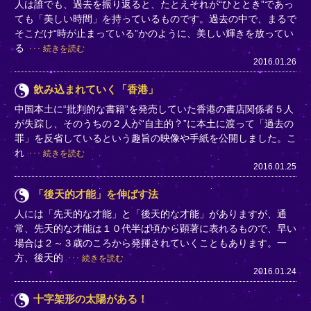
人は誰でも、過去を振り返ると、たとえそれが“ひととき”であっ
ても「美しい時間」を持っているものです。過去の中で、まるで
そこだけ“時が止まっている”かのように、美しい輝きを放ってい
る
続きを読む
2016.01.26
飲み込まれていく「香港」
中国本土に“批判的な書籍”を発売していた香港の書店関係者５人
が失踪し、そのうちの２人が“自主的？”に本土に渡って「過去の
罪」を反省しているという趣旨の映像や手紙を公開しました。こ
れ
続きを読む
2016.01.25
「後天的才能」を伸ばす法
人には「先天的な才能」と「後天的な才能」がありますが、通
常、先天的な才能は１０代半ば頃から顕著に表れるもので、早い
場合は２～３歳のころから発揮されていくこともあります。一
方、後天的
続きを読む
2016.01.24
十字架形の太陽がある！