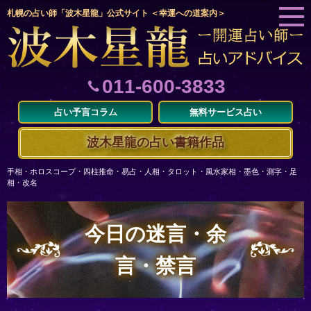
札幌の占い師「波木星龍」公式サイト ＜幸運への道案内＞
011-600-3833
占い予言コラム
無料サービス占い
波木星龍の占い書籍作品
手相・ホロスコープ・四柱推命・易占・人相・タロット・風水家相・墨色・測字・足
相・改名
今日の迷言・余
言・禁言