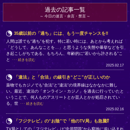
過去の記事一覧
今日の迷言・余言・禁言
35歳以前の「過ち」には、もう一度チャンスを‼
人間は誰でも“過ち”を犯す。特に若い時には、あとから考えれば
「どうして、あんなことを…」と思うような失態や暴挙などを引
き起こしがちである。もちろん、年齢的に“若いから許される”こ
と
続きを読む
2025.02.17
「違法」と「合法」の線引き“どこ”が正しいのか
薬物でもカジノでも“合法”と“違法”の境界線はなかなかに難し
い。最近、違法の「オンライン・カジノ」を過去に行っていたと
いうことで、何人ものアスリートとか芸人とかが処罰されてい
る。世
続きを読む
2025.02.16
「フジテレビ」の“お陰”で「他のTV局」も急騰⁉
TV局としての「フジテレビ」は“中居問題”から窮地に追い込まれ