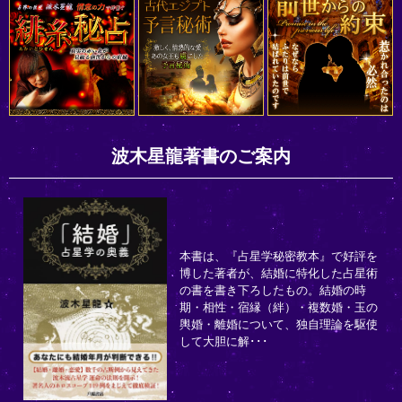
波木星龍著書のご案内
本書は、『占星学秘密教本』で好評を
博した著者が、結婚に特化した占星術
の書を書き下ろしたもの。結婚の時
期・相性・宿縁（絆）・複数婚・玉の
輿婚・離婚について、独自理論を駆使
して大胆に解･･･