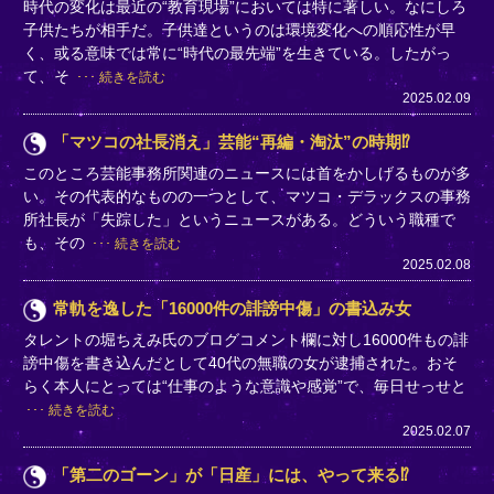
時代の変化は最近の“教育現場”においては特に著しい。なにしろ
子供たちが相手だ。子供達というのは環境変化への順応性が早
く、或る意味では常に“時代の最先端”を生きている。したがっ
て、そ
続きを読む
2025.02.09
「マツコの社長消え」芸能“再編・淘汰”の時期⁉
このところ芸能事務所関連のニュースには首をかしげるものが多
い。その代表的なものの一つとして、マツコ・デラックスの事務
所社長が「失踪した」というニュースがある。どういう職種で
も、その
続きを読む
2025.02.08
常軌を逸した「16000件の誹謗中傷」の書込み女
タレントの堀ちえみ氏のブログコメント欄に対し16000件もの誹
謗中傷を書き込んだとして40代の無職の女が逮捕された。おそ
らく本人にとっては“仕事のような意識や感覚”で、毎日せっせと
続きを読む
2025.02.07
「第二のゴーン」が「日産」には、やって来る⁉