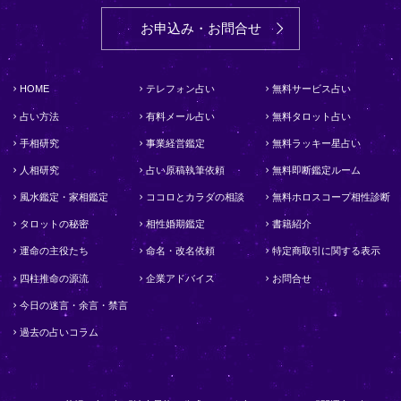
お申込み・お問合せ
HOME
テレフォン占い
無料サービス占い
占い方法
有料メール占い
無料タロット占い
手相研究
事業経営鑑定
無料ラッキー星占い
人相研究
占い原稿執筆依頼
無料即断鑑定ルーム
風水鑑定・家相鑑定
ココロとカラダの相談
無料ホロスコープ相性診断
タロットの秘密
相性婚期鑑定
書籍紹介
運命の主役たち
命名・改名依頼
特定商取引に関する表示
四柱推命の源流
企業アドバイス
お問合せ
今日の迷言・余言・禁言
過去の占いコラム