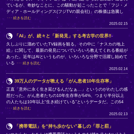
ているが、奇妙なことに、この騒動が起こったことで「フジ・メ
ディア・ホールディングス(フジTVの親会社)」の株価は急騰し
続きを読む
2025.02.15
「AI」が、続々と「新発見」する考古学の世界‼
久しぶりに溜めていたTV録画を観る。その中に「ナスカの地上
絵」に関して、最新の発見についていろいろ教えてくれる番組が
あった。近年はAIというものが、いろいろな分野で活躍し始めて
いる
続きを読む
2025.02.14
39万人のデータが教える「がん患者10年生存率」
正直「意外に永く生き延びるんだなぁ…」というのがわたしの感
想だった。がん患者たちの10年生存率が54%、つまり半分以上
の人たちは10年以上“生き続けている”というデータだ。この54
続きを読む
2025.02.13
「携帯電話」を“持ち歩かない”暮しの「罪と罰」