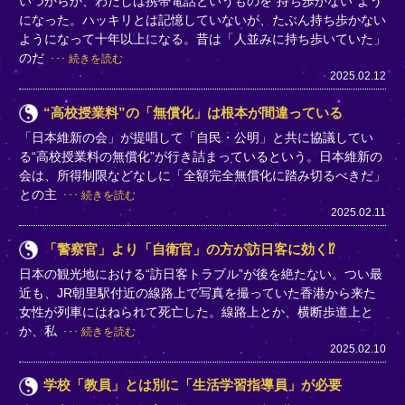
いつからか、わたしは携帯電話というものを“持ち歩かない”よう
になった。ハッキリとは記憶していないが、たぶん持ち歩かない
ようになって十年以上になる。昔は「人並みに持ち歩いていた」
のだ
続きを読む
2025.02.12
“高校授業料”の「無償化」は根本が間違っている
「日本維新の会」が提唱して「自民・公明」と共に協議してい
る“高校授業料の無償化”が行き詰まっているという。日本維新の
会は、所得制限などなしに「全額完全無償化に踏み切るべきだ」
との主
続きを読む
2025.02.11
「警察官」より「自衛官」の方が訪日客に効く⁉
日本の観光地における“訪日客トラブル”が後を絶たない。つい最
近も、JR朝里駅付近の線路上で写真を撮っていた香港から来た
女性が列車にはねられて死亡した。線路上とか、横断歩道上と
か、私
続きを読む
2025.02.10
学校「教員」とは別に「生活学習指導員」が必要