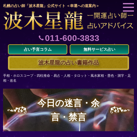
札幌の占い師「波木星龍」公式サイト ＜幸運への道案内＞
011-600-3833
占い予言コラム
無料サービス占い
波木星龍の占い書籍作品
手相・ホロスコープ・四柱推命・易占・人相・タロット・風水家相・墨色・測字・足
相・改名
今日の迷言・余
言・禁言