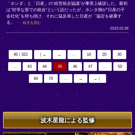
「ホンダ」と「日産」の“経営統合協議”が事実上破談した。最初
は“対等な形での統合”という話だったが、ホンダ側が“日産の子
会社化”を持ち掛け、それに猛反発した日産が「協定を破棄す
る」
続きを読む
2025.02.06
45 / 322
｜←
←
...
10
20
30
...
43
44
45
46
47
...
50
60
70
...
→
→｜
波木星龍による監修