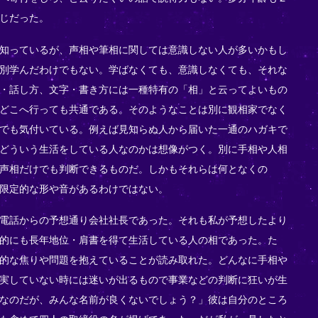
じだった。
知っているが、声相や筆相に関しては意識しない人が多いかもし
別学んだわけでもない。学ばなくても、意識しなくても、それな
・話し方、文字・書き方には一種特有の「相」と云ってよいもの
どこへ行っても共通である。そのようなことは別に観相家でなく
でも気付いている。例えば見知らぬ人から届いた一通のハガキで
どういう生活をしている人なのかは想像がつく。別に手相や人相
声相だけでも判断できるものだ。しかもそれらは何となくの
限定的な形や音があるわけではない。
電話からの予想通り会社社長であった。それも私が予想したより
的にも長年地位・肩書を得て生活している人の相であった。た
的な焦りや問題を抱えていることが読み取れた。どんなに手相や
実していない時には迷いが出るもので事業などの判断に狂いが生
なのだが、みんな名前が良くないでしょう？」彼は自分のところ