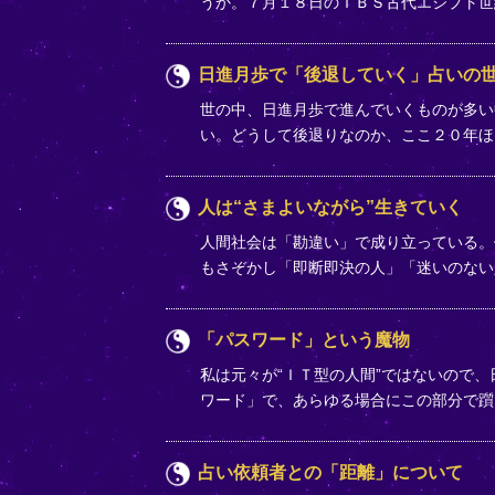
うか。７月１８日のＴＢＳ古代エジプト
日進月歩で「後退していく」占いの
世の中、日進月歩で進んでいくものが多い
い。どうして後退りなのか、ここ２０年
人は“さまよいながら”生きていく
人間社会は「勘違い」で成り立っている。例
もさぞかし「即断即決の人」「迷いのな
「パスワード」という魔物
私は元々が“ＩＴ型の人間”ではないので、
ワード」で、あらゆる場合にこの部分で
占い依頼者との「距離」について