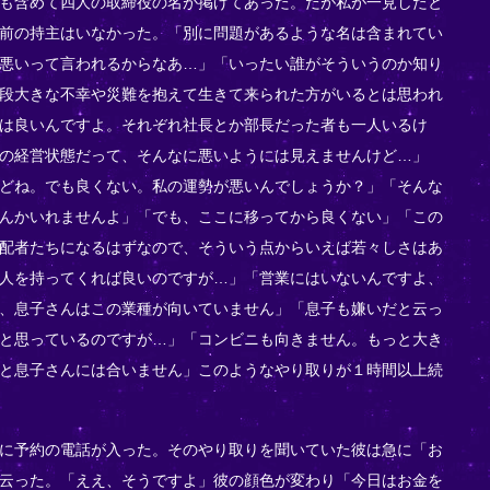
も含めて四人の取締役の名が掲げてあった。だが私が一見したと
前の持主はいなかった。「別に問題があるような名は含まれてい
悪いって言われるからなあ…」「いったい誰がそういうのか知り
段大きな不幸や災難を抱えて生きて来られた方がいるとは思われ
は良いんですよ。それぞれ社長とか部長だった者も一人いるけ
の経営状態だって、そんなに悪いようには見えませんけど…」
どね。でも良くない。私の運勢が悪いんでしょうか？」「そんな
んかいれませんよ」「でも、ここに移ってから良くない」「この
配者たちになるはずなので、そういう点からいえば若々しさはあ
人を持ってくれば良いのですが…」「営業にはいないんですよ、
、息子さんはこの業種が向いていません」「息子も嫌いだと云っ
と思っているのですが…」「コンビニも向きません。もっと大き
と息子さんには合いません」このようなやり取りが１時間以上続
に予約の電話が入った。そのやり取りを聞いていた彼は急に「お
云った。「ええ、そうですよ」彼の顔色が変わり「今日はお金を