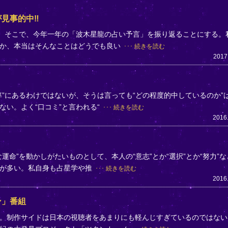
見事的中‼
た。そこで、今年一年の「波木星龍の占い予言」を振り返ることにする。
とか、本当はそんなことはどうでも良い
続きを読む
2017
”にあるわけではないが、そうは言っても“どの程度的中しているのか”
い。よく“口コミ”と言われる“
続きを読む
2016
運命”を動かしがたいものとして、本人の“意志”とか“選択”とか“努力”な
方が多い。私自身も占星学や推
続きを読む
2016
ン」番組
。制作サイドは日本の視聴者をあまりにも軽んじすぎているのではない