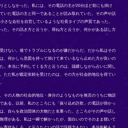
リとしなかった。私には、その電話の主が20分ほど前にも掛け
ていた電話の主と同一であることが読み取れていた。その声や話
分小さな会社を自営しているような社長タイプの声質であった。
った。その訊き方と云うか、尋ね方と云うか、何かがある話し方
受けない。後でトラブルになるのが嫌だからだ。だから私はその
は、何かしら意図を持って掛けて来ているなら止めた方が良いの
た。本当に予約してくる方と云うのは、躊躇しながら占いに関し
。ただ私が鑑定依頼を受けたのは、その方が社会的地位を得てい
。
、その人物の社会的地位・身分のようなものを無言のうちに物語
である。以前、私のところにも「振り込め詐欺」の電話が掛かっ
は、自らを政治団体の大物だと名乗った。ところがその声や話し
無理がある。私は一瞬で解かったが、面白いのでそのまま聴いて
へ寄付をしろ、と云うたぐいの話で説得力もない。多分年齢も２