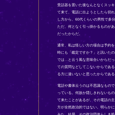
受話器を置いた後なんとなくスッキ
て来て、電話に出ようとしたら切れ
し方から、60代くらいの男性で多
ただ、何となく引っ掛かるものがあ
だったからだ。
通常、私は怪しい方の場合は予約を
時にも「鑑定ですか？」と訊いたの
では…と云う風な意味合いからだっ
ての質問などしてこないからである
る方に違いないと思ったからである
電話や書体云うのは不思議なもので
っている。何故か隠しきれないもの
て来たことがあるが、その電話の主
方が全然政治的ではない。明らかに
みた。結局、その政治団体らしき処