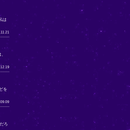
私は
.11.21
は、
.12.19
どを
.09.09
だろ