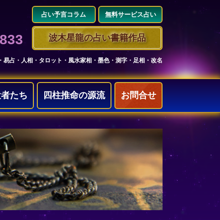
占い予言コラム
無料サービス占い
3833
波木星龍の占い書籍作品
・易占・人相・タロット・風水家相・墨色・測字・足相・改名
役者たち
四柱推命の源流
お問合せ