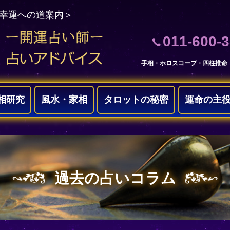
＜幸運への道案内＞
011-600-
手相・ホロスコープ・四柱推命
相研究
風水・家相
タロットの秘密
運命の主
過去の占いコラム