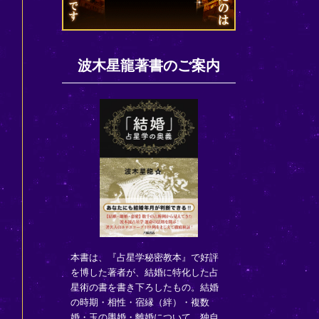
波木星龍著書のご案内
本書は、『占星学秘密教本』で好評
を博した著者が、結婚に特化した占
星術の書を書き下ろしたもの。結婚
の時期・相性・宿縁（絆）・複数
婚・玉の輿婚・離婚について、独自