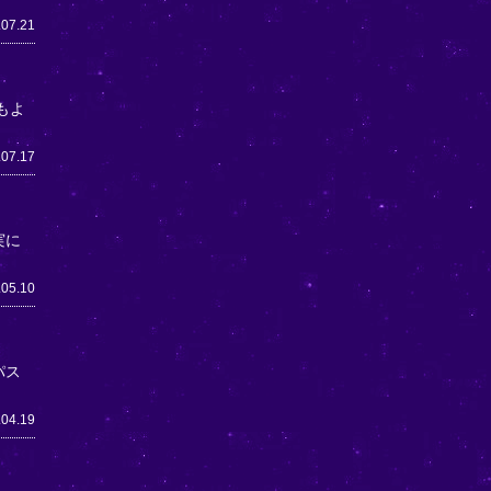
.07.21
もよ
.07.17
実に
.05.10
パス
.04.19