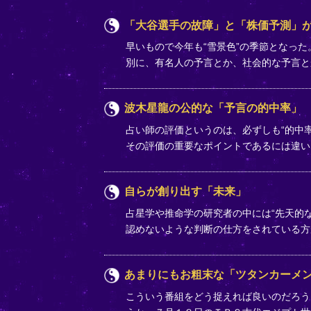
「大谷選手の故障」と「株価予測」が
早いもので今年も“雪景色”の季節となっ
別に、有名人の予言とか、社会的な予言
波木星龍の公的な「予言の的中率」
占い師の評価というのは、必ずしも“的中率
その評価の重要なポイントであるには違いな
自らが創り出す「未来」
占星学や推命学の研究者の中には“先天的な
認めないような判断の仕方をされている
あまりにもお粗末な「ツタンカーメ
こういう番組をどう捉えれば良いのだろう