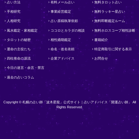
占い方法
有料メール占い
無料タロット占い
手相研究
事業経営鑑定
無料ラッキー星占い
人相研究
占い原稿執筆依頼
無料即断鑑定ルーム
風水鑑定・家相鑑定
ココロとカラダの相談
無料ホロスコープ相性診断
タロットの秘密
相性婚期鑑定
書籍紹介
運命の主役たち
命名・改名依頼
特定商取引に関する表示
四柱推命の源流
企業アドバイス
お問合せ
今日の迷言・余言・禁言
過去の占いコラム
Copyright © 札幌の占い師「波木星龍」公式サイト｜占いアドバイス「開運占い師」 All
Rights Reserved.