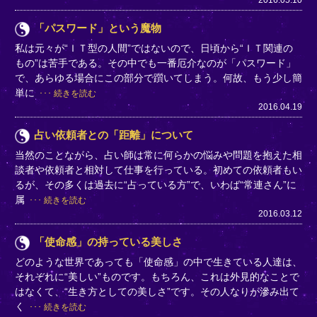
「パスワード」という魔物
私は元々が“ＩＴ型の人間”ではないので、日頃から“ＩＴ関連の
もの”は苦手である。その中でも一番厄介なのが「パスワード」
で、あらゆる場合にこの部分で躓いてしまう。何故、もう少し簡
単に
続きを読む
2016.04.19
占い依頼者との「距離」について
当然のことながら、占い師は常に何らかの悩みや問題を抱えた相
談者や依頼者と相対して仕事を行っている。初めての依頼者もい
るが、その多くは過去に“占っている方”で、いわば“常連さん”に
属
続きを読む
2016.03.12
「使命感」の持っている美しさ
どのような世界であっても「使命感」の中で生きている人達は、
それぞれに“美しい”ものです。もちろん、これは外見的なことで
はなくて、“生き方としての美しさ”です。その人なりが滲み出て
く
続きを読む