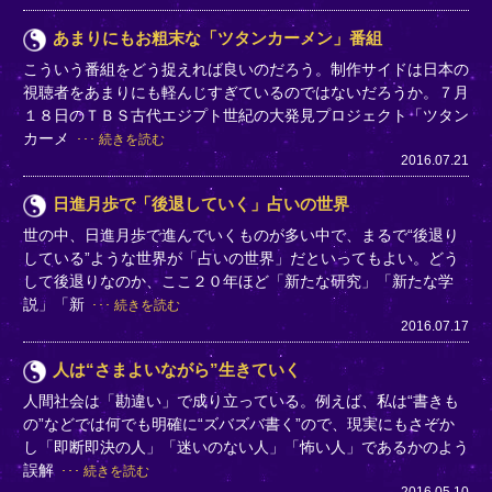
あまりにもお粗末な「ツタンカーメン」番組
こういう番組をどう捉えれば良いのだろう。制作サイドは日本の
視聴者をあまりにも軽んじすぎているのではないだろうか。７月
１８日のＴＢＳ古代エジプト世紀の大発見プロジェクト「ツタン
カーメ
続きを読む
2016.07.21
日進月歩で「後退していく」占いの世界
世の中、日進月歩で進んでいくものが多い中で、まるで“後退り
している”ような世界が「占いの世界」だといってもよい。どう
して後退りなのか、ここ２０年ほど「新たな研究」「新たな学
説」「新
続きを読む
2016.07.17
人は“さまよいながら”生きていく
人間社会は「勘違い」で成り立っている。例えば、私は“書きも
の”などでは何でも明確に“ズバズバ書く”ので、現実にもさぞか
し「即断即決の人」「迷いのない人」「怖い人」であるかのよう
誤解
続きを読む
2016.05.10