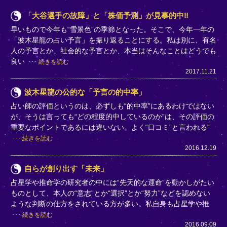
「大谷選手の故障」と「株価予測」が見事的中‼
早いもので今年も“雪景色”の季節となった。そこで、今年一年の
「波木星龍の占い予言」を振り返ることにする。私は別に、有名
人の予言とか、社会的な予言とか、本当はそんなことはどうでも
良い
続きを読む
2017.11.21
波木星龍の公的な「予言の的中率」
占い師の評価というのは、必ずしも“的中率”にあるわけではない
が、そうは言っても“どの程度的中しているのか”は、その評価の
重要なポイントであるには違いない。よく“口コミ”と言われる“
続きを読む
2016.12.19
自らが創り出す「未来」
占星学や推命学の研究者の中には“先天的な運命”を動かしがたい
ものとして、本人の“意志”とか“選択”とか“努力”などを認めない
ような判断の仕方をされている方が多い。私自身も占星学や推
続きを読む
2016.09.09