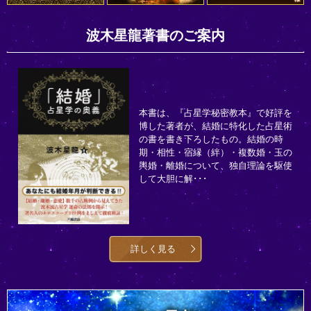
波木星龍著書のご案内
本書は、『占星学秘密教本』で好評を
博した著者が、結婚に特化した占星術
の書を書き下ろしたもの。結婚の時
期・相性・宿縁（絆）・複数婚・玉の
輿婚・離婚について、独自理論を駆使
して大胆に解･･･
詳しく見る