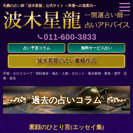
札幌の占い師「波木星龍」公式サイト ＜幸運への道案内＞
011-600-3833
占い予言コラム
無料サービス占い
波木星龍の占い書籍作品
手相・ホロスコープ・四柱推命・易占・人相・タロット・風水家相・墨色・測字・足
相・改名
過去の占いコラム
素顔のひとり言(エッセイ集)