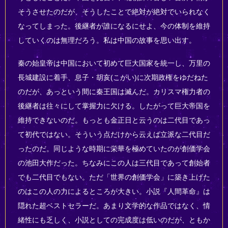
そうさせたのだが、そうしたことで絶対が絶対でいられなく
なってしまった。後継者が誰になるにせよ、今の体制を維持
していくのは無理だろう。私は中国の故事を思い出す。
秦の始皇帝は中国において初めて巨大国家を統一し、万里の
長城建設に着手、息子・胡亥(こがい)に次期政権をゆだねた
のだが、あっという間に秦王国は滅んだ。カリスマ権力者の
後継者は往々にして掌握力に欠ける。したがって巨大帝国を
維持できないのだ。もっとも金正日と云うのは二代目であっ
て初代ではない。そういう点だけから云えば立派な二代目だ
ったのだ。同じような時期に栄華を極めていたのが創価学会
の池田大作だった。ちなみにこの人は三代目であって創始者
でも二代目でもない。ただ「世界の創価学会」に築き上げた
のはこの人の力によるところが大きい。小説『人間革命』は
隠れた超ベストセラーだ。あまり文学的な作品ではなく、情
緒性にも乏しく、小説としての完成度は低いのだが、ともか