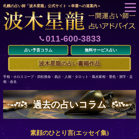
札幌の占い師「波木星龍」公式サイト ＜幸運への道案内＞
011-600-3833
占い予言コラム
無料サービス占い
波木星龍の占い書籍作品
手相・ホロスコープ・四柱推命・易占・人相・タロット・風水家相・墨色・測字・足
相・改名
過去の占いコラム
素顔のひとり言(エッセイ集)