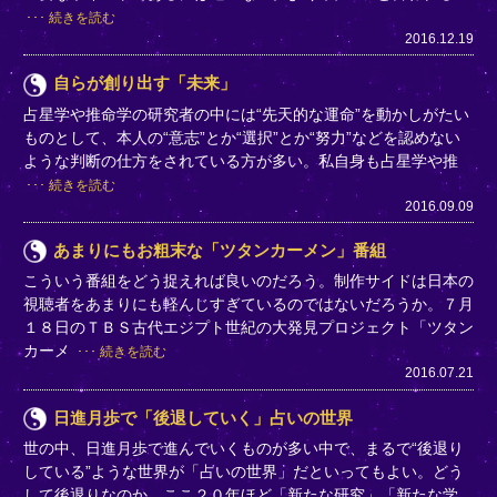
続きを読む
2016.12.19
自らが創り出す「未来」
占星学や推命学の研究者の中には“先天的な運命”を動かしがたい
ものとして、本人の“意志”とか“選択”とか“努力”などを認めない
ような判断の仕方をされている方が多い。私自身も占星学や推
続きを読む
2016.09.09
あまりにもお粗末な「ツタンカーメン」番組
こういう番組をどう捉えれば良いのだろう。制作サイドは日本の
視聴者をあまりにも軽んじすぎているのではないだろうか。７月
１８日のＴＢＳ古代エジプト世紀の大発見プロジェクト「ツタン
カーメ
続きを読む
2016.07.21
日進月歩で「後退していく」占いの世界
世の中、日進月歩で進んでいくものが多い中で、まるで“後退り
している”ような世界が「占いの世界」だといってもよい。どう
して後退りなのか、ここ２０年ほど「新たな研究」「新たな学