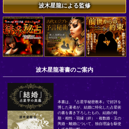
波木星龍による監修
波木星龍著書のご案内
本書は、『占星学秘密教本』で好評を
博した著者が、結婚に特化した占星術
の書を書き下ろしたもの。結婚の時
期・相性・宿縁（絆）・複数婚・玉の
輿婚・離婚について、独自理論を駆使