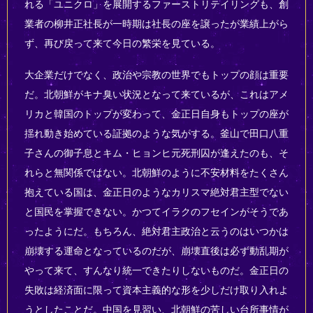
れる「ユニクロ」を展開するファーストリテイリングも、創
業者の柳井正社長が一時期は社長の座を譲ったが業績上がら
ず、再び戻って来て今日の繁栄を見ている。
大企業だけでなく、政治や宗教の世界でもトップの顔は重要
だ。北朝鮮がキナ臭い状況となって来ているが、これはアメ
リカと韓国のトップが変わって、金正日自身もトップの座が
揺れ動き始めている証拠のような気がする。釜山で田口八重
子さんの御子息とキム・ヒョンヒ元死刑囚が逢えたのも、そ
れらと無関係ではない。北朝鮮のように不安材料をたくさん
抱えている国は、金正日のようなカリスマ絶対君主型でない
と国民を掌握できない。かつてイラクのフセインがそうであ
ったようにだ。もちろん、絶対君主政治と云うのはいつかは
崩壊する運命となっているのだが、崩壊直後は必ず動乱期が
やって来て、すんなり統一できたりしないものだ。金正日の
失敗は経済面に限って資本主義的な形を少しだけ取り入れよ
うとしたことだ。中国を見習い、北朝鮮の苦しい台所事情が