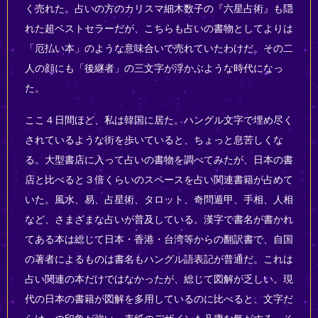
く売れた。占いの方のカリスマ細木数子の『六星占術』も隠
れた超ベストセラーだが、こちらも占いの書物としてよりは
「厄払い本」のような意味合いで売れていたわけだ。その二
人の顔にも「後継者」の三文字が浮かぶような時代になっ
た。
ここ４日間ほど、私は韓国に居た。ハングル文字で埋め尽く
されているような街を歩いていると、ちょっと息苦しくな
る。大型書店に入って占いの書物を調べてみたが、日本の書
店と比べると３倍くらいのスペースを占い関連書籍が占めて
いた。風水、易、占星術、タロット、奇問遁甲、手相、人相
など、さまざまな占いが普及している。漢字で書名が書かれ
てある本は総じて日本・香港・台湾等からの翻訳書で、自国
の著者によるものは書名もハングル語表記が普通だ。これは
占い関連の本だけではなかったが、総じて図解が乏しい。現
代の日本の書籍が図解を多用しているのに比べると、文字だ