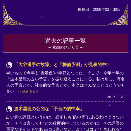
掲載日：2009年03月30日
過去の記事一覧
素顔のひとり言
「大谷選手の故障」と「株価予測」が見事的中‼
早いもので今年も“雪景色”の季節となった。そこで、今年一年の
「波木星龍の占い予言」を振り返ることにする。私は別に、有名
人の予言とか、社会的な予言とか、本当はそんなことはどうでも
良い
続きを読む
2017.11.21
波木星龍の公的な「予言の的中率」
占い師の評価というのは、必ずしも“的中率”にあるわけではない
が、そうは言っても“どの程度的中しているのか”は、その評価の
重要なポイントであるには違いない。よく“口コミ”と言われる“