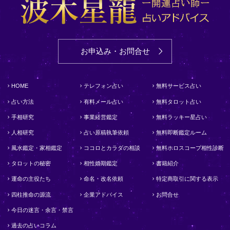
お申込み・お問合せ
HOME
テレフォン占い
無料サービス占い
占い方法
有料メール占い
無料タロット占い
手相研究
事業経営鑑定
無料ラッキー星占い
人相研究
占い原稿執筆依頼
無料即断鑑定ルーム
風水鑑定・家相鑑定
ココロとカラダの相談
無料ホロスコープ相性診断
タロットの秘密
相性婚期鑑定
書籍紹介
運命の主役たち
命名・改名依頼
特定商取引に関する表示
四柱推命の源流
企業アドバイス
お問合せ
今日の迷言・余言・禁言
過去の占いコラム