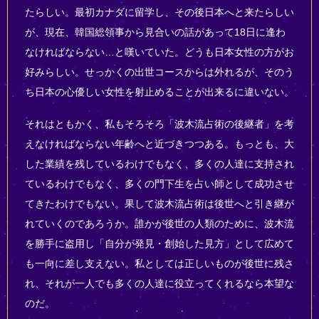
たらしい。最初カナダに留学し、その後日本へと来たらしい
が、現在、韓国総領事から見合いの話があって18日に逢わ
なければならない…と嘆いていた。どうも日本女性の方がお
好みらしい。せっかくの出世コースからは外れるが、そのう
ち日本の心優しい女性を射止めることが出来るに違いない。
それはともかく、私もそろそろ「波木流占術の後継者」を考
えなければならない年齢へと近づきつつある。もっとも、大
した業績を残しているわけでもなく、多くの人達に支持され
ているわけでもなく、多くの門下生を占い師として成功させ
てきたわけでもない。果して波木流占術は後世へと引き継が
れていくのであろうか。誰かが後世の人類のために、波木流
を勝手に盗用し「自分が発見・創始した見方」として広めて
も一向に差し支えない。私としては正しいものが後世に残さ
れ、それが一人でも多くの人達に役立ってくれるなら本望な
のだ。