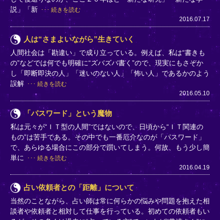
説」「新
続きを読む
2016.07.17
人は“さまよいながら”生きていく
人間社会は「勘違い」で成り立っている。例えば、私は“書きも
の”などでは何でも明確に“ズバズバ書く”ので、現実にもさぞか
し「即断即決の人」「迷いのない人」「怖い人」であるかのよう
誤解
続きを読む
2016.05.10
「パスワード」という魔物
私は元々が“ＩＴ型の人間”ではないので、日頃から“ＩＴ関連の
もの”は苦手である。その中でも一番厄介なのが「パスワード」
で、あらゆる場合にこの部分で躓いてしまう。何故、もう少し簡
単に
続きを読む
2016.04.19
占い依頼者との「距離」について
当然のことながら、占い師は常に何らかの悩みや問題を抱えた相
談者や依頼者と相対して仕事を行っている。初めての依頼者もい