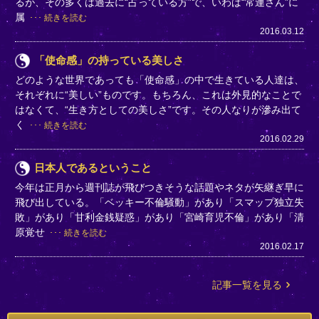
るが、その多くは過去に“占っている方”で、いわば“常連さん”に
属
続きを読む
2016.03.12
「使命感」の持っている美しさ
どのような世界であっても「使命感」の中で生きている人達は、
それぞれに“美しい”ものです。もちろん、これは外見的なことで
はなくて、“生き方としての美しさ”です。その人なりが滲み出て
く
続きを読む
2016.02.29
日本人であるということ
今年は正月から週刊誌が飛びつきそうな話題やネタが矢継ぎ早に
飛び出している。「ベッキー不倫騒動」があり「スマップ独立失
敗」があり「甘利金銭疑惑」があり「宮崎育児不倫」があり「清
原覚せ
続きを読む
2016.02.17
記事一覧を見る