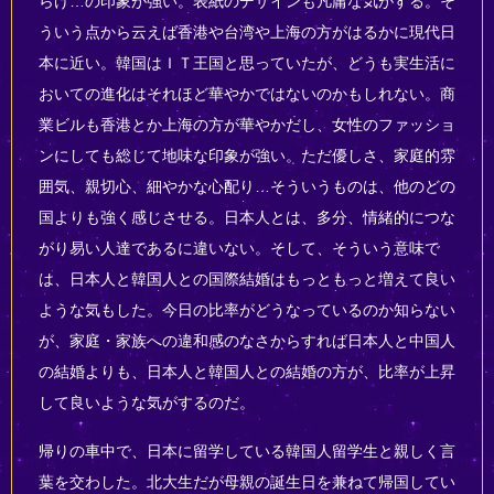
らけ…の印象が強い。表紙のデザインも凡庸な気がする。そ
ういう点から云えば香港や台湾や上海の方がはるかに現代日
本に近い。韓国はＩＴ王国と思っていたが、どうも実生活に
おいての進化はそれほど華やかではないのかもしれない。商
業ビルも香港とか上海の方が華やかだし、女性のファッショ
ンにしても総じて地味な印象が強い。ただ優しさ、家庭的雰
囲気、親切心、細やかな心配り…そういうものは、他のどの
国よりも強く感じさせる。日本人とは、多分、情緒的につな
がり易い人達であるに違いない。そして、そういう意味で
は、日本人と韓国人との国際結婚はもっともっと増えて良い
ような気もした。今日の比率がどうなっているのか知らない
が、家庭・家族への違和感のなさからすれば日本人と中国人
の結婚よりも、日本人と韓国人との結婚の方が、比率が上昇
して良いような気がするのだ。
帰りの車中で、日本に留学している韓国人留学生と親しく言
葉を交わした。北大生だが母親の誕生日を兼ねて帰国してい