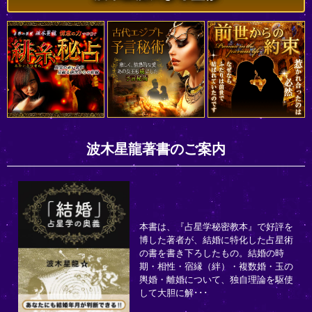
波木星龍著書のご案内
本書は、『占星学秘密教本』で好評を
博した著者が、結婚に特化した占星術
の書を書き下ろしたもの。結婚の時
期・相性・宿縁（絆）・複数婚・玉の
輿婚・離婚について、独自理論を駆使
して大胆に解･･･