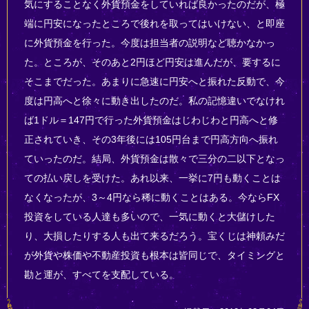
気にすることなく外貨預金をしていれば良かったのだが、極
端に円安になったところで後れを取ってはいけない、と即座
に外貨預金を行った。今度は担当者の説明など聴かなかっ
た。ところが、そのあと2円ほど円安は進んだが、要するに
そこまでだった。あまりに急速に円安へと振れた反動で、今
度は円高へと徐々に動き出したのだ。私の記憶違いでなけれ
ば1ドル＝147円で行った外貨預金はじわじわと円高へと修
正されていき、その3年後には105円台まで円高方向へ振れ
ていったのだ。結局、外貨預金は散々で三分の二以下となっ
ての払い戻しを受けた。あれ以来、一挙に7円も動くことは
なくなったが、3～4円なら稀に動くことはある。今ならFX
投資をしている人達も多いので、一気に動くと大儲けした
り、大損したりする人も出て来るだろう。宝くじは神頼みだ
が外貨や株価や不動産投資も根本は皆同じで、タイミングと
勘と運が、すべてを支配している。