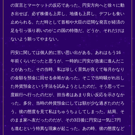
の宣言とマーケットの反応であった。円安方向へと徐々に動
き出せば、必ず株価も上昇し、地価も上昇し、デフレも食い
止められる。ただ時として首相や大臣の迂闊な発言が経済の
足を引っ張り易いのがこの国の特徴だ。どうか、それだけは
ないよう願ってやまない。
円安に関しては個人的に苦い思い出がある。あれはもう16
年前くらいだったと思うが、一時的に円安が急速に進んだこ
とがあった。その当時、私は珍しく景気が良くて毎月かなり
の金額を預金に回せる余裕があった。そこで当時騒がれ出し
た外貨預金という手法を試みようとしたのだ。そう思って一
度銀行へ行ったのだが、担当者はあまり良い反応を示さなか
った。多分、当時の外貨預金にしては額が少な過ぎたのだろ
う。彼の態度を見て私はちゅうちょしてしまった。結局、そ
のまま家へ友だったのだが、その3日後に円安は一気に7円
も進むという特異な現象が起こった。あの時、彼の態度など