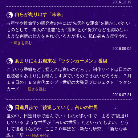
2016.12.19
自らが創り出す「未来」
占星学や推命学の研究者の中には“先天的な運命”を動かしがたい
ものとして、本人の“意志”とか“選択”とか“努力”などを認めない
ような判断の仕方をされている方が多い。私自身も占星学や推
続きを読む
2016.09.09
あまりにもお粗末な「ツタンカーメン」番組
こういう番組をどう捉えれば良いのだろう。制作サイドは日本の
視聴者をあまりにも軽んじすぎているのではないだろうか。７月
１８日のＴＢＳ古代エジプト世紀の大発見プロジェクト「ツタン
カーメ
続きを読む
2016.07.21
日進月歩で「後退していく」占いの世界
世の中、日進月歩で進んでいくものが多い中で、まるで“後退り
している”ような世界が「占いの世界」だといってもよい。どう
して後退りなのか、ここ２０年ほど「新たな研究」「新たな学
説」「新
続きを読む