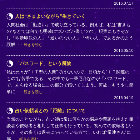
2016.07.17
人は“さまよいながら”生きていく
人間社会は「勘違い」で成り立っている。例えば、私は“書きも
の”などでは何でも明確に“ズバズバ書く”ので、現実にもさぞか
し「即断即決の人」「迷いのない人」「怖い人」であるかのよう
誤解
続きを読む
2016.05.10
「パスワード」という魔物
私は元々が“ＩＴ型の人間”ではないので、日頃から“ＩＴ関連の
もの”は苦手である。その中でも一番厄介なのが「パスワード」
で、あらゆる場合にこの部分で躓いてしまう。何故、もう少し簡
単に
続きを読む
2016.04.19
占い依頼者との「距離」について
当然のことながら、占い師は常に何らかの悩みや問題を抱えた相
談者や依頼者と相対して仕事を行っている。初めての依頼者もい
るが、その多くは過去に“占っている方”で、いわば“常連さん”に
属
続きを読む