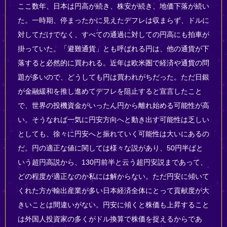
ここ数年、日本は円高が続き、株安が続き、地価下落が続い
た。一時期、停まったかに見えたデフレは収まらず、ドルに
対してだけでなく、すべての通過に対しての円高にも拍車が
掛っていた。「避難通貨」とも呼ばれる円は、他の通貨が下
落すると必然的に買われる。近年は欧米圏で経済や通貨の問
題が多いので、どうしても円は買われがちだった。ただ日銀
が金融緩和を推し進めてデフレを阻止すると宣言したこと
で、世界の投機資金がいったん円から離れ始める可能性が高
い。そうなれば一気に円安方向へと動き出す可能性は乏しい
としても、徐々に円安へと振れていく可能性は大いにあるの
だ。円の適正な値に関しては様々な説があり、50円半ばと
いう超円高説から、130円前半と云う超円安説まであって、
どの程度が適正なのか私には解からない。ただ円安に傾いて
くれた方が輸出産業が多い日本経済全体にとって貢献度が大
きいことは間違いがない。円安に傾くと株価も上昇すること
は外国人投資家の多くがドル換算で株価を捉えるからであ