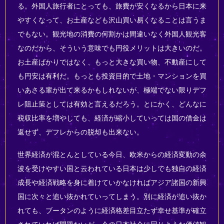
る。外国人旅行者にとっても、旅費が安くなるから日本に来
やすくなって、お土産なども沢山買い易くなることは言うま
でもない。観光地の消費の何割かは間違いなく外国人観光客
なのだから、そういう意味でも円役メリットは大きいのだ。
お土産ばかりではなく、もっと大きな買い物、不動産にして
も円安は有利だ。もっとも投資目的で土地・マンションを買
いあさる輩が出て来るかもしれないが、極端でない限りデフ
レ阻止策としては有効と言えるだろう。とにかく、どんなに
税収比率を増やしても、経済が縮小していっては国の借金は
返せず、デフレからの脱却も出来ない。
世界経済が混とんとしている今日、欧米からの経済変動の余
波を受けやすい国と云われている日本は少しでも独自の経済
成長や経済戦略を身に着けていかなければアジア諸国の新興
国に次々と追い抜かれていってしまう。別に経済が追い抜か
れても、ブータンのように経済格差目立たず幸せ基準が確立