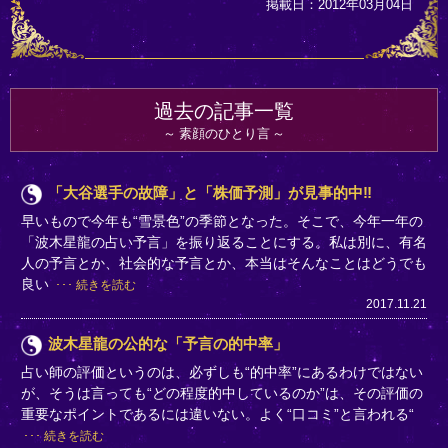
掲載日：2012年03月04日
過去の記事一覧
素顔のひとり言
「大谷選手の故障」と「株価予測」が見事的中‼
早いもので今年も“雪景色”の季節となった。そこで、今年一年の
「波木星龍の占い予言」を振り返ることにする。私は別に、有名
人の予言とか、社会的な予言とか、本当はそんなことはどうでも
良い
続きを読む
2017.11.21
波木星龍の公的な「予言の的中率」
占い師の評価というのは、必ずしも“的中率”にあるわけではない
が、そうは言っても“どの程度的中しているのか”は、その評価の
重要なポイントであるには違いない。よく“口コミ”と言われる“
続きを読む