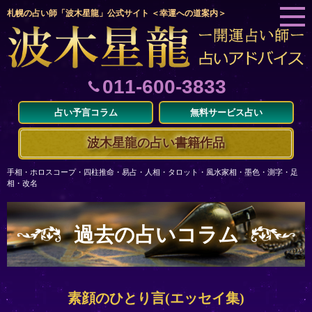
札幌の占い師「波木星龍」公式サイト ＜幸運への道案内＞
011-600-3833
占い予言コラム
無料サービス占い
波木星龍の占い書籍作品
手相・ホロスコープ・四柱推命・易占・人相・タロット・風水家相・墨色・測字・足
相・改名
過去の占いコラム
素顔のひとり言(エッセイ集)