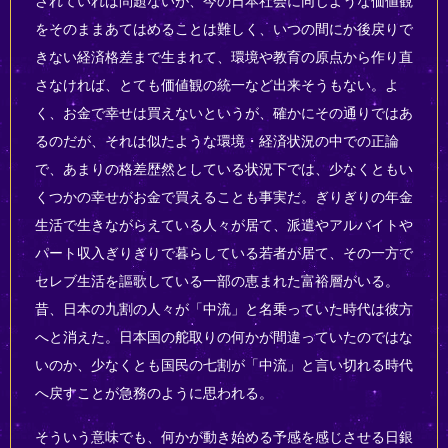
されていれば問題ないが、今の日本社会に同じような価値観
をそのままあてはめることは難しく、いつの間にか後戻りで
きない経済格差まで生まれて、環境や教育の原点から作り直
さなければ、とても価値観の統一など出来そうもない。よ
く、お金で幸せは買えないというが、確かにその通りではあ
るのだが、それは似たような環境・経済状況の中での正論
で、あまりの格差歴然としている状況下では、少なくともい
くつかの幸せがお金で買えることも事実だ。ぎりぎりの年金
生活で生きながらえている人々が居て、派遣やアルバイトや
パート収入ぎりぎりで暮らしている若者が居て、その一方で
セレブ生活を謳歌している一部の恵まれた富裕層がいる。
昔、日本の九割の人々が「中流」と名乗っていた時代は彼方
へと消えた。日本国の舵取りの何かが間違っていたのではな
いのか、少なくとも国民の七割が「中流」と言い切れる時代
へ戻すことが急務のように思われる。
そういう意味でも、何かが動き始める予感を感じさせる日銀