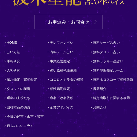
お申込み・お問合せ
HOME
テレフォン占い
無料サービス占い
占い方法
有料メール占い
無料タロット占い
手相研究
事業経営鑑定
無料ラッキー星占い
人相研究
占い原稿執筆依頼
無料即断鑑定ルーム
風水鑑定・家相鑑定
ココロとカラダの相談
無料ホロスコープ相性診断
タロットの秘密
相性婚期鑑定
書籍紹介
運命の主役たち
命名・改名依頼
特定商取引に関する表示
四柱推命の源流
企業アドバイス
お問合せ
今日の迷言・余言・禁言
過去の占いコラム