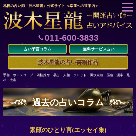
札幌の占い師「波木星龍」公式サイト ＜幸運への道案内＞
011-600-3833
占い予言コラム
無料サービス占い
波木星龍の占い書籍作品
手相・ホロスコープ・四柱推命・易占・人相・タロット・風水家相・墨色・測字・足
相・改名
過去の占いコラム
素顔のひとり言(エッセイ集)