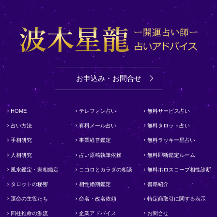
お申込み・お問合せ
HOME
テレフォン占い
無料サービス占い
占い方法
有料メール占い
無料タロット占い
手相研究
事業経営鑑定
無料ラッキー星占い
人相研究
占い原稿執筆依頼
無料即断鑑定ルーム
風水鑑定・家相鑑定
ココロとカラダの相談
無料ホロスコープ相性診断
タロットの秘密
相性婚期鑑定
書籍紹介
運命の主役たち
命名・改名依頼
特定商取引に関する表示
四柱推命の源流
企業アドバイス
お問合せ