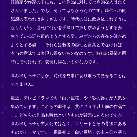
評論家や作家の中にも、この作品に対して批判的な人はたく
さんいました。でも、そうではなかったのです。時代への飢
餓感の表われはさまざまです。時代の波に飲み込まれそうに
なりながら、必死に何かを手探りで捜し求めようとする姿、
生きている証を留めようとする姿、みずからの存在を確かめ
ようとする姿――それらは若者の感性と言葉とでなければ、
本当の意味では表現し得ないものなのです。時代の風俗と同
時にでなければ、表現し得ないものなのです。
食み出しっ子にしか、時代を見事に切り取って見せることは
できません。
最近、テレビドラマでも「白い巨塔」や「砂の器」が人気を
集めています。これらの原作は、共に２５年以上前の作品で
す。どちらの作品も時代というものが背景にあるのですが、
食み出しっ子が主人公ではなく、エリートとその背後にある
ものがテーマです。一番最初に「白い巨塔」の主人公を演じ