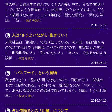
世の中、日進月歩で進んでいくものが多い中で、まるで“後退り
している”ような世界が「占いの世界」だといってもよい。どう
して後退りなのか、ここ２０年ほど「新たな研究」「新たな学
説」「新
続きを読む
2016.07.17
人は“さまよいながら”生きていく
人間社会は「勘違い」で成り立っている。例えば、私は“書きも
の”などでは何でも明確に“ズバズバ書く”ので、現実にもさぞか
し「即断即決の人」「迷いのない人」「怖い人」であるかのよう
誤解
続きを読む
2016.05.10
「パスワード」という魔物
私は元々が“ＩＴ型の人間”ではないので、日頃から“ＩＴ関連の
もの”は苦手である。その中でも一番厄介なのが「パスワード」
で、あらゆる場合にこの部分で躓いてしまう。何故、もう少し簡
単に
続きを読む
2016.04.19
占い依頼者との「距離」について