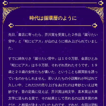
時代は循環暦のように
先日、書店に寄ったら、芥川賞を受賞した２作品『蹴りたい
背中』と『蛇にピアス』が山のように積み上げられていまし
た。
すでに綿矢りさ『蹴りたい背中』は１００万部、金原ひとみ
『蛇にピアス』は５０万部、それぞれ売れたそうです。１９
歳と２０歳の女性たちが書いた、ということも購買欲を誘っ
ているのかもしれません。若い人たちの小説離れが叫ばれて
久しい中、これだけの売り上げをあげたのは奇妙といえば奇
妙です。昔の定義に従えば、芥川賞は純文学、直木賞は大衆
文学に送られる賞で、その結果として売れるのは直木賞の本
だけ、と相場が決まっていたものです。それが、今回は逆転