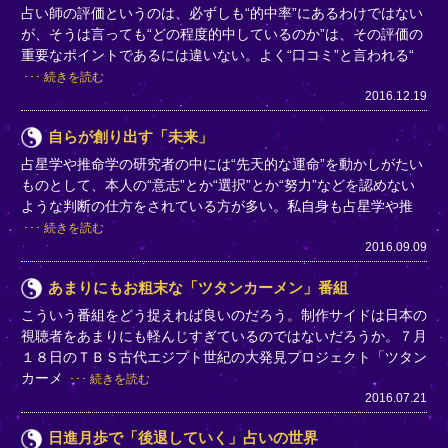
占い師の評価というのは、必ずしも“的中率”にあるわけではない
が、そうは言っても“どの程度的中しているのか”は、その評価の
重要なポイントであるには違いない。よく“口コミ”と言われる“
続きを読む
2016.12.19
自らが創り出す「未来」
占星学や推命学の研究者の中には“先天的な運命”を動かしがたい
ものとして、本人の“意志”とか“選択”とか“努力”などを認めない
ような判断の仕方をされている方が多い。私自身も占星学や推
続きを読む
2016.09.09
あまりにもお粗末な「ツタンカーメン」番組
こういう番組をどう捉えれば良いのだろう。制作サイドは日本の
視聴者をあまりにも軽んじすぎているのではないだろうか。７月
１８日のＴＢＳ古代エジプト世紀の大発見プロジェクト「ツタン
カーメ
続きを読む
2016.07.21
日進月歩で「後退していく」占いの世界