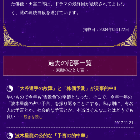
た俳優・田宮二郎は、ドラマの最終回が放映されてまもな
く、謎の猟銃自殺を遂げています。
掲載日：2004年03月22日
過去の記事一覧
素顔のひとり言
「大谷選手の故障」と「株価予測」が見事的中‼
早いもので今年も“雪景色”の季節となった。そこで、今年一年の
「波木星龍の占い予言」を振り返ることにする。私は別に、有名
人の予言とか、社会的な予言とか、本当はそんなことはどうでも
良い
続きを読む
2017.11.21
波木星龍の公的な「予言の的中率」