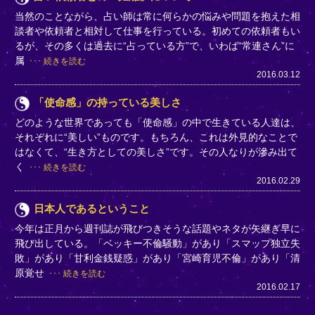
当然のことながら、占い師は常に何らかの悩みや問題を抱えた相
談者や依頼者と相対して仕事を行っている。初めての依頼者もい
るが、その多くは過去に“占っている方”で、いわば“常連さん”に
属
続きを読む
2016.03.12
「使命感」の持っている美しさ
どのような世界であっても「使命感」の中で生きている人達は、
それぞれに“美しい”ものです。もちろん、これは外見的なことで
はなくて、“生き方としての美しさ”です。その人なりが滲み出て
く
続きを読む
2016.02.29
日本人であるということ
今年は正月から週刊誌が飛びつきそうな話題やネタが矢継ぎ早に
飛び出している。「ベッキー不倫騒動」があり「スマップ独立失
敗」があり「甘利金銭疑惑」があり「宮崎育児不倫」があり「清
原覚せ
続きを読む
2016.02.17