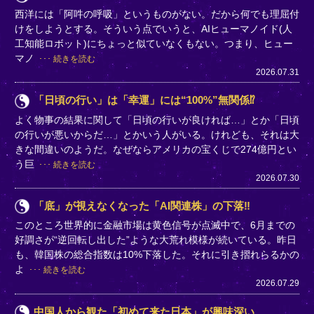
西洋には「阿吽の呼吸」というものがない。だから何でも理屈付
けをしようとする。そういう点でいうと、AIヒューマノイド(人
工知能ロボット)にちょっと似ていなくもない。つまり、ヒュー
マノ
続きを読む
2026.07.31
「日頃の行い」は「幸運」には“100%”無関係⁉
よく物事の結果に関して「日頃の行いが良ければ…」とか「日頃
の行いが悪いからだ…」とかいう人がいる。けれども、それは大
きな間違いのようだ。なぜならアメリカの宝くじで274億円とい
う巨
続きを読む
2026.07.30
「底」が視えなくなった「AI関連株」の下落‼
このところ世界的に金融市場は黄色信号が点滅中で、6月までの
好調さが“逆回転し出した”ような大荒れ模様が続いている。昨日
も、韓国株の総合指数は10%下落した。それに引き摺れらるかの
よ
続きを読む
2026.07.29
中国人から観た「初めて来た日本」が興味深い