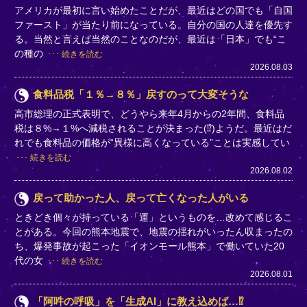
アメリカが最初に言い始めたことだが、最近はどの国でも「自国
ファースト」が当たり前になっている。自分の国の人達を優先す
る。当然と言えば当然のことなのだが、最近は「日本」でも“こ
の種の
続きを読む
2026.08.03
食料品税「１％→８％」戻すのって大変そうな
高市総理の正式表明で、どうやら来年4月からの2年間、食料品
税は８%→１%へ減税されることが決まった(⁉)ようだ。最近はだ
れでも食料品の価格が“異様に高くなっている”ことは実感してい
続きを読む
2026.08.02
戻って助かった人、戻って亡くなった人がいる
ときどき個々が持っている「運」というものを…改めて感じるこ
とがある。今回の熊本地震で、地震の揺れがいったん収まったの
ち、爆発事故が起こった「イオンモール熊本」で働いていた20
代の女
続きを読む
2026.08.01
「阿吽の呼吸」を「生成AI」に教え込めば…⁉