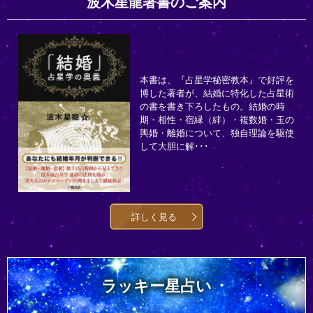
波木星龍著書のご案内
本書は、『占星学秘密教本』で好評を
博した著者が、結婚に特化した占星術
の書を書き下ろしたもの。結婚の時
期・相性・宿縁（絆）・複数婚・玉の
輿婚・離婚について、独自理論を駆使
して大胆に解･･･
詳しく見る
ラッキー星占い