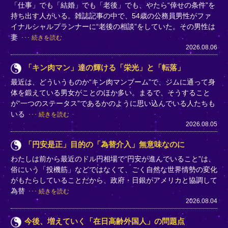
「仕事」でも「結婚」でも「老後」でも、やたら“倖せの条件”を
持ち出す人がいる。雑誌記事の中で、54歳の公務員男性がファ
イナルシャルプランナーに“老後の相談”をしていた。その男性は
妻
続きを読む
2026.08.06
「キン肉マン」達の輝ける「栄光」と「転落」
最近は、どういうものか“キン肉マンブーム”で、ジムに通って身
体を鍛えている男女がことのほか多い。まるで、そうすること
が“一つのステータス”であるかのように思い込んでいる人たちも
いる
続きを読む
2026.08.05
「円安是正」目的の「為替介入」無意味なのに
わたしは前から最近のドル円相場で“円安が進んでいること”は、
俗にいう「投機筋」などではなくて、ごく自然な世界情勢の変化
がもたらしていることだから、政府・日銀がアメリカと協調して
為替
続きを読む
2026.08.04
今後、増えていく「在日高齢外国人」の問題点