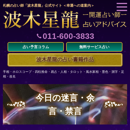
札幌の占い師「波木星龍」公式サイト ＜幸運への道案内＞
011-600-3833
占い予言コラム
無料サービス占い
波木星龍の占い書籍作品
手相・ホロスコープ・四柱推命・易占・人相・タロット・風水家相・墨色・測字・足
相・改名
今日の迷言・余
言・禁言