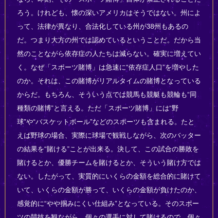
ろう。けれども、懐の深いアメリカはそうではない。州によ
って、法律が異なり、合法化している州が38州もあるの
だ。つまり大方の州では認めているということだ。だから当
然のことながら依存症の人たちは減らない。確実に増えてい
く。なぜ「スポーツ賭博」は急速に“依存症人口”を増やした
のか。それは、この賭博がリアルタイムの賭博となっている
からだ。もちろん、そういう点では競馬も競艇も競輪も“同
種類の賭博”と言える。ただ「スポーツ賭博」には“野
球”や“バスケットボール”などのスポーツも含まれる。たと
えば野球の場合、実際に球場で観戦しながら、次のバッター
の結果を“賭ける”ことが出来る。決して、この試合の勝敗を
賭けるとか、優勝チームを賭けるとか、そういう賭け方では
ない。したがって、実質的にいくらの金額を総合的に賭けて
いて、いくらの金額が勝って、いくらの金額が負けたのか、
感覚的に“やや掴みにくい仕組み”となっている。そのスポー
ツの競技を観ながら、個々の選手に対して賭けるので、個々