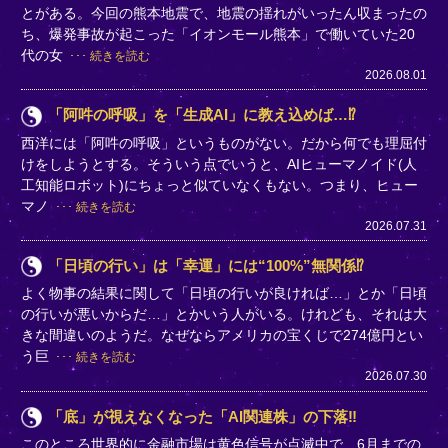
とがある。今回の熊本地震で、地震の揺れがいったん収まったの
ち、爆発事故が起こった「イオンモール熊本」で働いていた20
代の女
続きを読む
2026.08.01
「阿吽の呼吸」を「生成AI」に教え込めば…⁉
西洋には「阿吽の呼吸」というものがない。だから何でも理屈付
けをしようとする。そういう点でいうと、AIヒューマノイド(人
工知能ロボット)にちょっと似ていなくもない。つまり、ヒュー
マノ
続きを読む
2026.07.31
「日頃の行い」は「幸運」には“100%”無関係⁉
よく物事の結果に関して「日頃の行いが良ければ…」とか「日頃
の行いが悪いからだ…」とかいう人がいる。けれども、それは大
きな間違いのようだ。なぜならアメリカの宝くじで274億円とい
う巨
続きを読む
2026.07.30
「底」が視えなくなった「AI関連株」の下落‼
このところ世界的に金融市場は黄色信号が点滅中で、6月までの