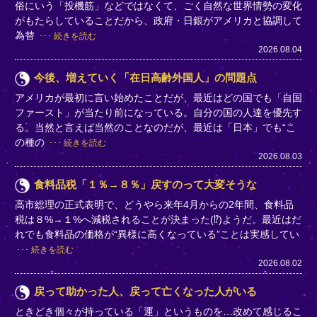
俗にいう「投機筋」などではなくて、ごく自然な世界情勢の変化
がもたらしていることだから、政府・日銀がアメリカと協調して
為替
続きを読む
2026.08.04
今後、増えていく「在日高齢外国人」の問題点
アメリカが最初に言い始めたことだが、最近はどの国でも「自国
ファースト」が当たり前になっている。自分の国の人達を優先す
る。当然と言えば当然のことなのだが、最近は「日本」でも“こ
の種の
続きを読む
2026.08.03
食料品税「１％→８％」戻すのって大変そうな
高市総理の正式表明で、どうやら来年4月からの2年間、食料品
税は８%→１%へ減税されることが決まった(⁉)ようだ。最近はだ
れでも食料品の価格が“異様に高くなっている”ことは実感してい
続きを読む
2026.08.02
戻って助かった人、戻って亡くなった人がいる
ときどき個々が持っている「運」というものを…改めて感じるこ