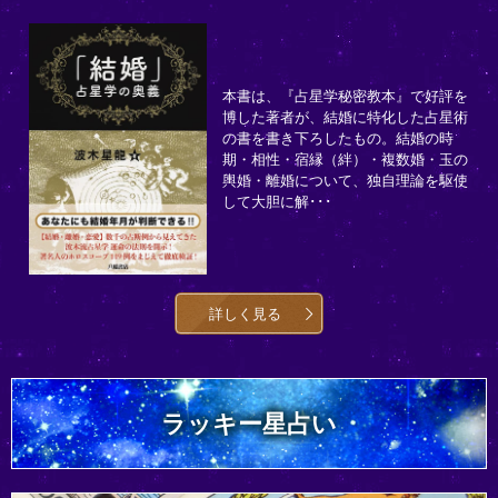
本書は、『占星学秘密教本』で好評を
博した著者が、結婚に特化した占星術
の書を書き下ろしたもの。結婚の時
期・相性・宿縁（絆）・複数婚・玉の
輿婚・離婚について、独自理論を駆使
して大胆に解･･･
詳しく見る
ラッキー星占い