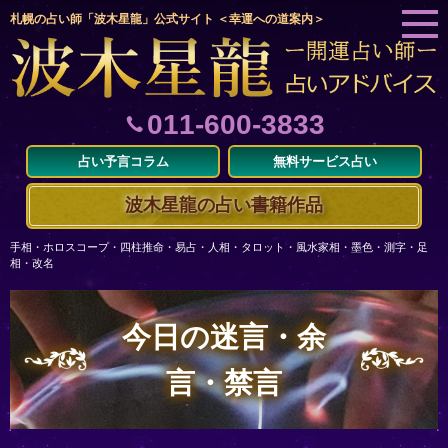
札幌の占い師「波木星龍」公式サイト ＜幸運への道案内＞
011-600-3833
占い予言コラム
無料サービス占い
波木星龍の占い書籍作品
手相・ホロスコープ・四柱推命・易占・人相・タロット・風水家相・墨色・測字・足
相・改名
今日の迷言・余
言・禁言