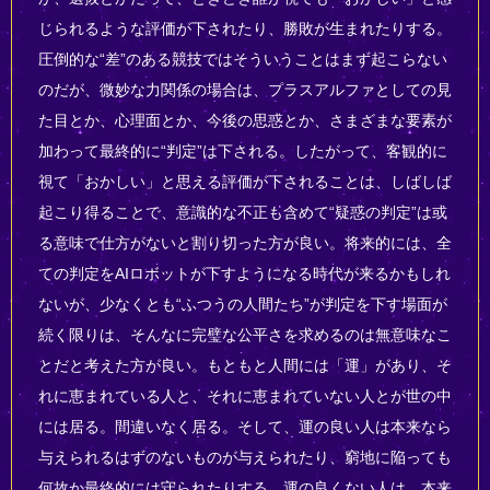
じられるような評価が下されたり、勝敗が生まれたりする。
圧倒的な“差”のある競技ではそういうことはまず起こらない
のだが、微妙な力関係の場合は、プラスアルファとしての見
た目とか、心理面とか、今後の思惑とか、さまざまな要素が
加わって最終的に“判定”は下される。したがって、客観的に
視て「おかしい」と思える評価が下されることは、しばしば
起こり得ることで、意識的な不正も含めて“疑惑の判定”は或
る意味で仕方がないと割り切った方が良い。将来的には、全
ての判定をAIロボットが下すようになる時代が来るかもしれ
ないが、少なくとも“ふつうの人間たち”が判定を下す場面が
続く限りは、そんなに完璧な公平さを求めるのは無意味なこ
とだと考えた方が良い。もともと人間には「運」があり、そ
れに恵まれている人と、それに恵まれていない人とが世の中
には居る。間違いなく居る。そして、運の良い人は本来なら
与えられるはずのないものが与えられたり、窮地に陥っても
何故か最終的には守られたりする。運の良くない人は、本来