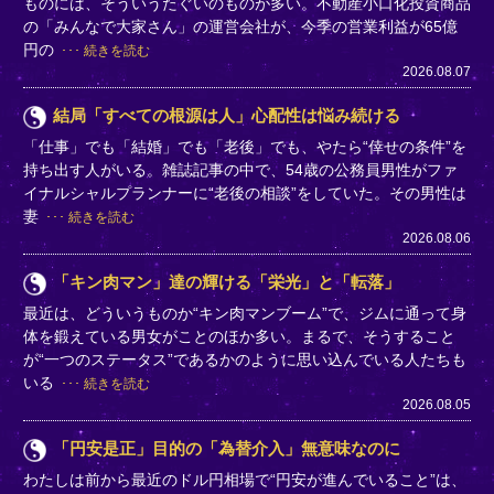
ものには、そういうたぐいのものが多い。不動産小口化投資商品
の「みんなで大家さん」の運営会社が、今季の営業利益が65億
円の
続きを読む
2026.08.07
結局「すべての根源は人」心配性は悩み続ける
「仕事」でも「結婚」でも「老後」でも、やたら“倖せの条件”を
持ち出す人がいる。雑誌記事の中で、54歳の公務員男性がファ
イナルシャルプランナーに“老後の相談”をしていた。その男性は
妻
続きを読む
2026.08.06
「キン肉マン」達の輝ける「栄光」と「転落」
最近は、どういうものか“キン肉マンブーム”で、ジムに通って身
体を鍛えている男女がことのほか多い。まるで、そうすること
が“一つのステータス”であるかのように思い込んでいる人たちも
いる
続きを読む
2026.08.05
「円安是正」目的の「為替介入」無意味なのに
わたしは前から最近のドル円相場で“円安が進んでいること”は、