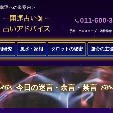
＜幸運への道案内＞
011-600-
手相・ホロスコープ・四柱推命
相研究
風水・家相
タロットの秘密
運命の主
今日の迷言・余言・禁言