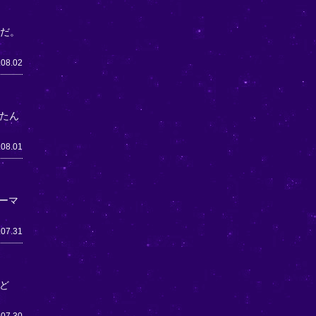
うだ。
.08.02
たん
.08.01
ーマ
.07.31
ど