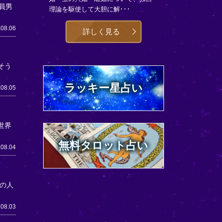
員男
理論を駆使して大胆に解･･･
.08.06
詳しく見る
そう
ラッキー星占い
.08.05
世界
無料タロット占い
.08.04
の人
.08.03