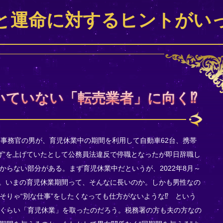
と運命に対するヒントがい
いていない「転売業者」に向く⁉
務事務官の男が、育児休業中の期間を利用して自動車62台、携帯
上げ”を上げていたとして公務員法違反で停職となったが即日辞職し
からない部分がある。まず育児休業中だというが、2022年8月～
いる。いまの育児休業期間って、そんなに長いのか。しかも男性なの
そりゃ“別な仕事”をしたくなっても仕方がないような⁉ という
くらい「育児休業」を取ったのだろう。税務署の方も夫の方なの