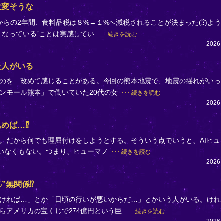
大変そうな
らの2年間、食料品税は８%→１%へ減税されることが決まった(⁉)よ
くなっている”ことは実感してい
続きを読む
2026
た人がいる
のを…改めて感じることがある。今回の熊本地震で、地震の揺れがいっ
ンモール熊本」で働いていた20代の女
続きを読む
2026
めば…⁉
。だから何でも理屈付けをしようとする。そういう点でいうと、AIヒュ
ていなくもない。つまり、ヒューマノ
続きを読む
2026
”無関係⁉
ければ…」とか「日頃の行いが悪いからだ…」とかいう人がいる。けれ
らアメリカの宝くじで274億円という巨
続きを読む