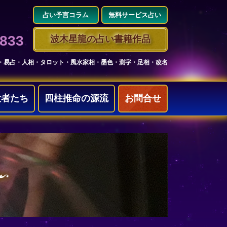
占い予言コラム
無料サービス占い
3833
波木星龍の占い書籍作品
・易占・人相・タロット・風水家相・墨色・測字・足相・改名
役者たち
四柱推命の源流
お問合せ