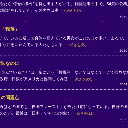
やたら“倖せの条件”を持ち出す人がいる。雑誌記事の中で、54歳の公務
の相談”をしていた。その男性は妻
続きを読む
2026
と「転落」
ム”で、ジムに通って身体を鍛えている男女がことのほか多い。まるで、
のように思い込んでいる人たちもいる
続きを読む
2026
意味なのに
が進んでいること”は、俗にいう「投機筋」などではなくて、ごく自然な
、政府・日銀がアメリカと協調して為替
続きを読む
2026
」の問題点
近はどの国でも「自国ファースト」が当たり前になっている。自分の国
のだが、最近は「日本」でも“この種の
続きを読む
2026