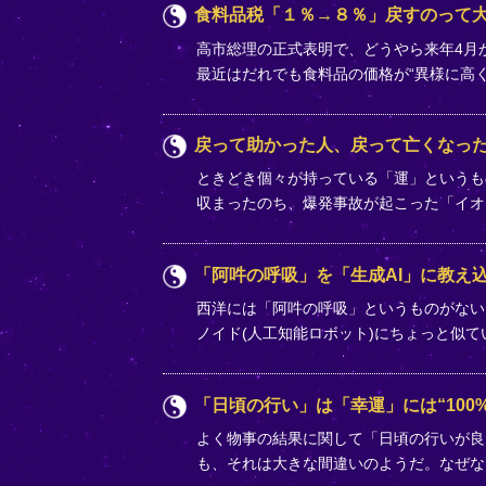
食料品税「１％→８％」戻すのって
高市総理の正式表明で、どうやら来年4月か
最近はだれでも食料品の価格が“異様に高
戻って助かった人、戻って亡くなっ
ときどき個々が持っている「運」というも
収まったのち、爆発事故が起こった「イオ
「阿吽の呼吸」を「生成AI」に教え込
西洋には「阿吽の呼吸」というものがない
ノイド(人工知能ロボット)にちょっと似
「日頃の行い」は「幸運」には“100%
よく物事の結果に関して「日頃の行いが良
も、それは大きな間違いのようだ。なぜな