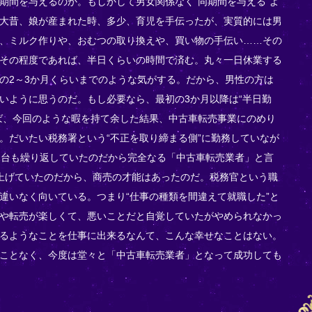
期間を与えるのか。もしかして男女関係なく“同期間を与える”よ
大昔、娘が産まれた時、多少、育児を手伝ったが、実質的には男
、ミルク作りや、おむつの取り換えや、買い物の手伝い……その
その程度であれば、半日くらいの時間で済む。丸々一日休業する
の2～3か月くらいまでのような気がする。だから、男性の方は
いように思うのだ。もし必要なら、最初の3か月以降は“半日勤
ば、今回のような暇を持て余した結果、中古車転売事業にのめり
。だいたい税務署という“不正を取り締まる側”に勤務していなが
2台も繰り返していたのだから完全なる「中古車転売業者」と言
上げていたのだから、商売の才能はあったのだ。税務官という職
違いなく向いている。つまり“仕事の種類を間違えて就職した”と
や転売が楽しくて、悪いことだと自覚していたがやめられなかっ
るようなことを仕事に出来るなんて、こんな幸せなことはない。
ことなく、今度は堂々と「中古車転売業者」となって成功しても