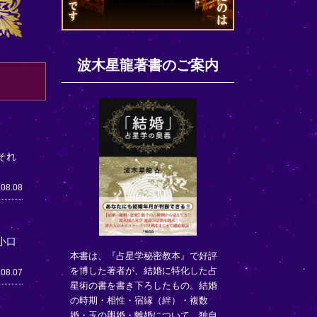
波木星龍著書のご案内
それ
.08.08
小口
本書は、『占星学秘密教本』で好評
を博した著者が、結婚に特化した占
.08.07
星術の書を書き下ろしたもの。結婚
の時期・相性・宿縁（絆）・複数
婚・玉の輿婚・離婚について、独自