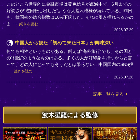
このところ世界的に金融市場は黄色信号が点滅中で、6月までの
好調さが“逆回転し出した”ような大荒れ模様が続いている。昨日
も、韓国株の総合指数は10%下落した。それに引き摺れらるかの
よ
続きを読む
2026.07.29
中国人から観た「初めて来た日本」が興味深い
何でも相性というものがある。例えば“海外旅行”でも、その国と
の“相性”のようなものはある。多くの人が好印象を持つからと言
って、どの人にとってもそうだとは限らない。中国国内のSNS投
続きを読む
2026.07.28
記事一覧を見る
波木星龍による監修