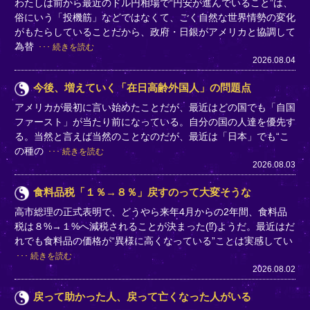
わたしは前から最近のドル円相場で“円安が進んでいること”は、
俗にいう「投機筋」などではなくて、ごく自然な世界情勢の変化
がもたらしていることだから、政府・日銀がアメリカと協調して
為替
続きを読む
2026.08.04
今後、増えていく「在日高齢外国人」の問題点
アメリカが最初に言い始めたことだが、最近はどの国でも「自国
ファースト」が当たり前になっている。自分の国の人達を優先す
る。当然と言えば当然のことなのだが、最近は「日本」でも“こ
の種の
続きを読む
2026.08.03
食料品税「１％→８％」戻すのって大変そうな
高市総理の正式表明で、どうやら来年4月からの2年間、食料品
税は８%→１%へ減税されることが決まった(⁉)ようだ。最近はだ
れでも食料品の価格が“異様に高くなっている”ことは実感してい
続きを読む
2026.08.02
戻って助かった人、戻って亡くなった人がいる