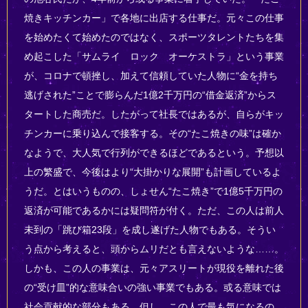
焼きキッチンカー」で各地に出店する仕事だ。元々この仕事
を始めたくて始めたのではなく、スポーツタレントたちを集
め起こした「サムライ ロック オーケストラ」という事業
が、コロナで頓挫し、加えて信頼していた人物に“金を持ち
逃げされた”ことで膨らんだ1億2千万円の“借金返済”からス
タートした商売だ。したがって社長ではあるが、自らがキッ
チンカーに乗り込んで接客する。その“たこ焼きの味”は確か
なようで、大人気で行列ができるほどであるという。予想以
上の繁盛で、今後はより“大掛かりな展開”も計画しているよ
うだ。とはいうものの、しょせん“たこ焼き”で1億5千万円の
返済が可能であるかには疑問符が付く。ただ、この人は前人
未到の「跳び箱23段」を成し遂げた人物でもある。そうい
う点から考えると、頭からムリだとも言えないような……。
しかも、この人の事業は、元々アスリートが現役を離れた後
の“受け皿”的な意味合いの強い事業でもある。或る意味では
社会貢献的な部分もある。但し、この人で最も気になるの