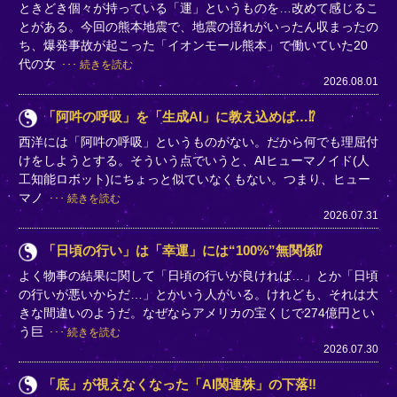
ときどき個々が持っている「運」というものを…改めて感じるこ
とがある。今回の熊本地震で、地震の揺れがいったん収まったの
ち、爆発事故が起こった「イオンモール熊本」で働いていた20
代の女
続きを読む
2026.08.01
「阿吽の呼吸」を「生成AI」に教え込めば…⁉
西洋には「阿吽の呼吸」というものがない。だから何でも理屈付
けをしようとする。そういう点でいうと、AIヒューマノイド(人
工知能ロボット)にちょっと似ていなくもない。つまり、ヒュー
マノ
続きを読む
2026.07.31
「日頃の行い」は「幸運」には“100%”無関係⁉
よく物事の結果に関して「日頃の行いが良ければ…」とか「日頃
の行いが悪いからだ…」とかいう人がいる。けれども、それは大
きな間違いのようだ。なぜならアメリカの宝くじで274億円とい
う巨
続きを読む
2026.07.30
「底」が視えなくなった「AI関連株」の下落‼