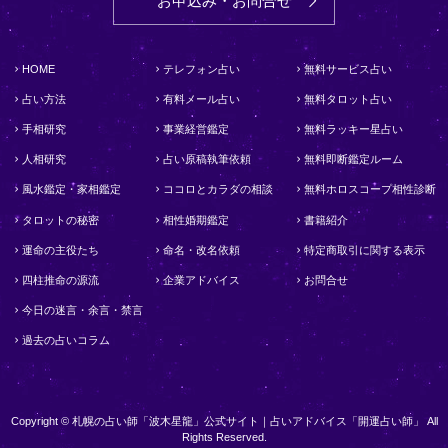
お申込み・お問合せ
HOME
テレフォン占い
無料サービス占い
占い方法
有料メール占い
無料タロット占い
手相研究
事業経営鑑定
無料ラッキー星占い
人相研究
占い原稿執筆依頼
無料即断鑑定ルーム
風水鑑定・家相鑑定
ココロとカラダの相談
無料ホロスコープ相性診断
タロットの秘密
相性婚期鑑定
書籍紹介
運命の主役たち
命名・改名依頼
特定商取引に関する表示
四柱推命の源流
企業アドバイス
お問合せ
今日の迷言・余言・禁言
過去の占いコラム
Copyright © 札幌の占い師「波木星龍」公式サイト｜占いアドバイス「開運占い師」 All
Rights Reserved.