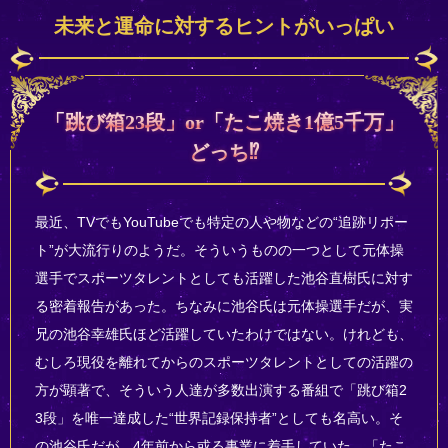
未来と運命に対するヒントがいっぱい
「跳び箱23段」or「たこ焼き1億5千万」
どっち⁉
最近、TVでもYouTubeでも特定の人や物などの“追跡リポー
ト”が大流行りのようだ。そういうものの一つとして元体操
選手でスポーツタレントとしても活躍した池谷直樹氏に対す
る密着報告があった。ちなみに池谷氏は元体操選手だが、実
兄の池谷幸雄氏ほど活躍していたわけではない。けれども、
むしろ現役を離れてからのスポーツタレントとしての活躍の
方が顕著で、そういう人達が多数出演する番組で「跳び箱2
3段」を唯一達成した“世界記録保持者”としても名高い。そ
の池谷氏だが、4年前から或る事業に着手していた。「たこ