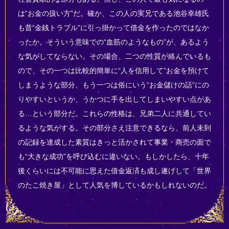
は“お金の扱い方”だ。確か、この人の実兄である池谷幸雄氏
も昔“金銭トラブル”に引っ掛かって借金を作ったのではなか
ったか。そういう意味での“血筋のようなもの”が、あるよう
な気がしてならない。その場合、二つの性質が絡んでいるも
ので、その一つは比較的簡単に“人を信用して”お金を預けて
しまうような部分、もう一つは俗にいう“お金儲けの話”にの
りやすいというか、うかつに手を出してしまいやすい点があ
る…という部分だ。これらの性格は、兄弟二人に共通してい
るような気がする。その部分さえ注意できるなら、前人未到
の記録を達成した素質はきっと活かされて事業・商売の面で
も“大きな成功”を呼び込むに違いない。もしかしたら、十年
後くらいには不可能に思えた借金返済も成し遂げして「世界
のたこ焼き屋」として人気を博しているかもしれないのだ。