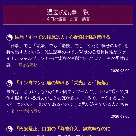
過去の記事一覧
今日の迷言・余言・禁言
結局「すべての根源は人」心配性は悩み続ける
「仕事」でも「結婚」でも「老後」でも、やたら“倖せの条件”を
持ち出す人がいる。雑誌記事の中で、54歳の公務員男性がファ
イナルシャルプランナーに“老後の相談”をしていた。その男性は
妻
続きを読む
2026.08.06
「キン肉マン」達の輝ける「栄光」と「転落」
最近は、どういうものか“キン肉マンブーム”で、ジムに通って身
体を鍛えている男女がことのほか多い。まるで、そうすること
が“一つのステータス”であるかのように思い込んでいる人たちも
いる
続きを読む
2026.08.05
「円安是正」目的の「為替介入」無意味なのに