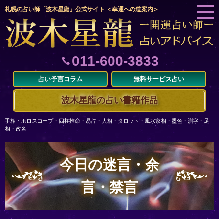
札幌の占い師「波木星龍」公式サイト ＜幸運への道案内＞
011-600-3833
占い予言コラム
無料サービス占い
波木星龍の占い書籍作品
手相・ホロスコープ・四柱推命・易占・人相・タロット・風水家相・墨色・測字・足
相・改名
今日の迷言・余
言・禁言