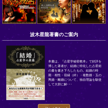
波木星龍著書のご案内
本書は、『占星学秘密教本』で好評を
博した著者が、結婚に特化した占星術
の書を書き下ろしたもの。結婚の時
期・相性・宿縁（絆）・複数婚・玉の
輿婚・離婚について、独自理論を駆使
して大胆に解･･･