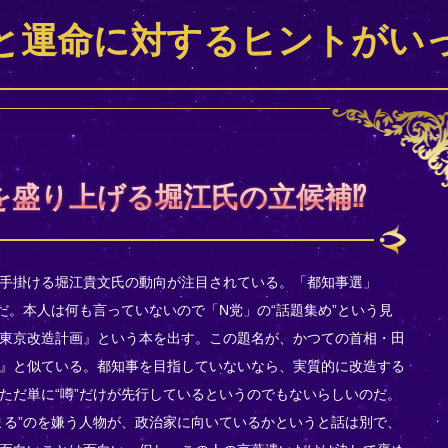
と運命に対するヒントがい
を盛り上げる堀江氏の立候補⁉
手掛ける堀江貴文氏の動向が注目されている。「都知事選」
だ。本人は何も言っていないので「N党」の“話題集め”という見
東京改造計画』という本を出す。この題名が、かつての首相・田
』と似ている。都知事を目指していないなら、実質的に改造する
ただ単に“噂”だけが先行しているというのでもないらしいのだ。
まる”のを嫌う人物が、政治家に向いているかというと話は別で、