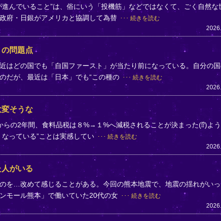
が進んでいること”は、俗にいう「投機筋」などではなくて、ごく自然な
、政府・日銀がアメリカと協調して為替
続きを読む
2026
」の問題点
近はどの国でも「自国ファースト」が当たり前になっている。自分の国
のだが、最近は「日本」でも“この種の
続きを読む
2026
大変そうな
らの2年間、食料品税は８%→１%へ減税されることが決まった(⁉)よ
くなっている”ことは実感してい
続きを読む
2026
た人がいる
のを…改めて感じることがある。今回の熊本地震で、地震の揺れがいっ
ンモール熊本」で働いていた20代の女
続きを読む
2026