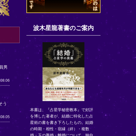
波木星龍著書のご案内
員男
.08.06
そう
本書は、『占星学秘密教本』で好評
を博した著者が、結婚に特化した占
.08.05
星術の書を書き下ろしたもの。結婚
の時期・相性・宿縁（絆）・複数
婚・玉の輿婚・離婚について、独自