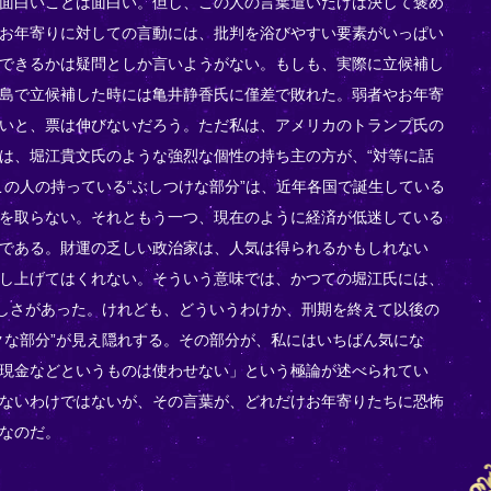
面白いことは面白い。但し、この人の言葉遣いだけは決して褒め
お年寄りに対しての言動には、批判を浴びやすい要素がいっぱい
できるかは疑問としか言いようがない。もしも、実際に立候補し
島で立候補した時には亀井静香氏に僅差で敗れた。弱者やお年寄
いと、票は伸びないだろう。ただ私は、アメリカのトランプ氏の
は、堀江貴文氏のような強烈な個性の持ち主の方が、“対等に話
この人の持っている“ぶしつけな部分”は、近年各国で誕生している
を取らない。それともう一つ、現在のように経済が低迷している
である。財運の乏しい政治家は、人気は得られるかもしれない
し上げてはくれない。そういう意味では、かつての堀江氏には、
がしさがあった。けれども、どういうわけか、刑期を終えて以後の
クな部分”が見え隠れする。その部分が、私にはいちばん気にな
現金などというものは使わせない」という極論が述べられてい
ないわけではないが、その言葉が、どれだけお年寄りたちに恐怖
なのだ。