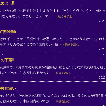
めば…⁉
。だから何でも理屈付けをしようとする。そういう点でいうと、AIヒュ
ていなくもない。つまり、ヒューマノ
続きを読む
2026
”無関係⁉
ければ…」とか「日頃の行いが悪いからだ…」とかいう人がいる。けれ
らアメリカの宝くじで274億円という巨
続きを読む
2026
」の下落‼
点滅中で、6月までの好調さが“逆回転し出した”ような大荒れ模様が続
落した。それに引き摺れらるかのよ
続きを読む
2026
が興味深い
旅行”でも、その国との“相性”のようなものはある。多くの人が好印象
とは限らない。中国国内のSNS投
続きを読む