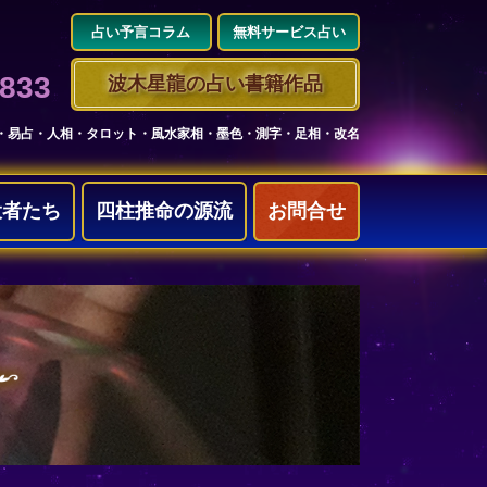
占い予言コラム
無料サービス占い
3833
波木星龍の占い書籍作品
・易占・人相・タロット・風水家相・墨色・測字・足相・改名
役者たち
四柱推命の源流
お問合せ