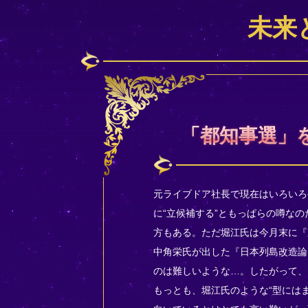
未来
「都知事選」
元ライブドア社長で現在はいろいろ
に“立候補する”ともっぱらの噂なの
方もある。ただ堀江氏は今月末に『
中角栄氏が出した『日本列島改造論
のは難しいような…。したがって、
もっとも、堀江氏のような“型には