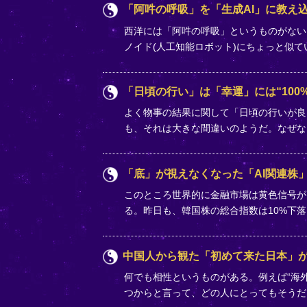
「阿吽の呼吸」を「生成AI」に教え込
西洋には「阿吽の呼吸」というものがない
ノイド(人工知能ロボット)にちょっと似
「日頃の行い」は「幸運」には“100%
よく物事の結果に関して「日頃の行いが良
も、それは大きな間違いのようだ。なぜな
「底」が視えなくなった「AI関連株
このところ世界的に金融市場は黄色信号が
る。昨日も、韓国株の総合指数は10%下
中国人から観た「初めて来た日本」
何でも相性というものがある。例えば“海外
つからと言って、どの人にとってもそうだ