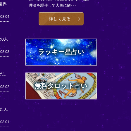
世界
理論を駆使して大胆に解･･･
.08.04
詳しく見る
の人
ラッキー星占い
.08.03
うだ。
無料タロット占い
.08.02
たん
.08.01