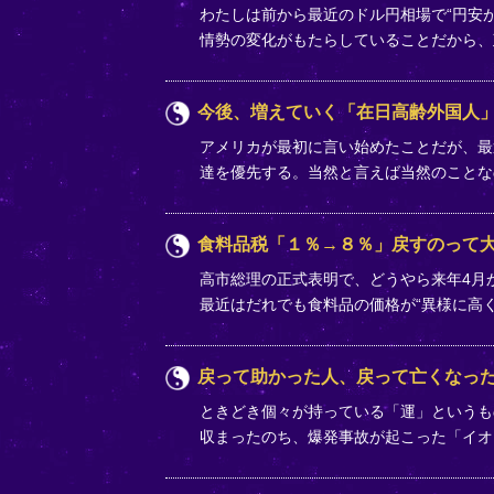
わたしは前から最近のドル円相場で“円安
情勢の変化がもたらしていることだから
今後、増えていく「在日高齢外国人
アメリカが最初に言い始めたことだが、最
達を優先する。当然と言えば当然のことな
食料品税「１％→８％」戻すのって
高市総理の正式表明で、どうやら来年4月か
最近はだれでも食料品の価格が“異様に高
戻って助かった人、戻って亡くなっ
ときどき個々が持っている「運」というも
収まったのち、爆発事故が起こった「イオ