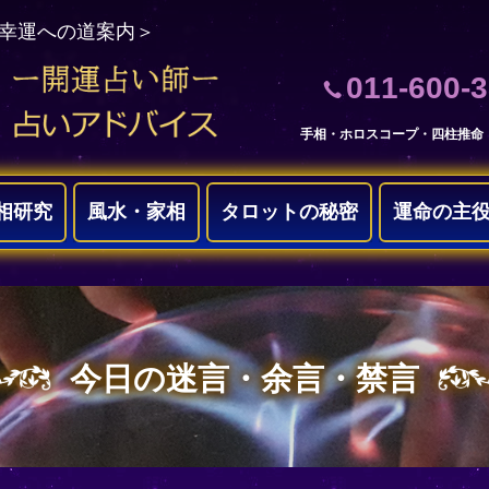
＜幸運への道案内＞
011-600-
手相・ホロスコープ・四柱推命
相研究
風水・家相
タロットの秘密
運命の主
今日の迷言・余言・禁言