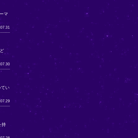
ーマ
.07.31
ど
.07.30
いてい
.07.29
を持