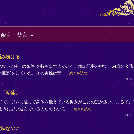
・余言・禁言
悩み続ける
やたら“倖せの条件”を持ち出す人がいる。雑誌記事の中で、54歳の公務
の相談”をしていた。その男性は妻
続きを読む
2026
と「転落」
ム”で、ジムに通って身体を鍛えている男女がことのほか多い。まるで、
のように思い込んでいる人たちもいる
続きを読む
2026
意味なのに