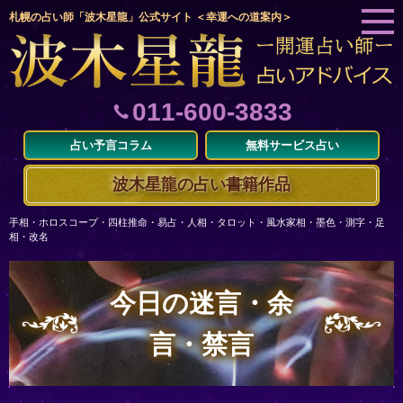
札幌の占い師「波木星龍」公式サイト ＜幸運への道案内＞
011-600-3833
占い予言コラム
無料サービス占い
波木星龍の占い書籍作品
手相・ホロスコープ・四柱推命・易占・人相・タロット・風水家相・墨色・測字・足
相・改名
今日の迷言・余
言・禁言