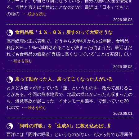
ファースト」が当たり前になっている。自分の国の人達を優先す
る。当然と言えば当然のことなのだが、最近は「日本」でも“こ
の種の
続きを読む
2026.08.03
食料品税「１％→８％」戻すのって大変そうな
高市総理の正式表明で、どうやら来年4月からの2年間、食料品
税は８%→１%へ減税されることが決まった(⁉)ようだ。最近はだ
れでも食料品の価格が“異様に高くなっている”ことは実感してい
続きを読む
2026.08.02
戻って助かった人、戻って亡くなった人がいる
ときどき個々が持っている「運」というものを…改めて感じるこ
とがある。今回の熊本地震で、地震の揺れがいったん収まったの
ち、爆発事故が起こった「イオンモール熊本」で働いていた20
代の女
続きを読む
2026.08.01
「阿吽の呼吸」を「生成AI」に教え込めば…⁉
西洋には「阿吽の呼吸」というものがない。だから何でも理屈付