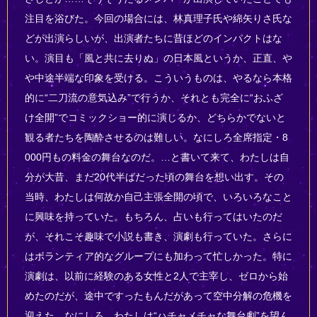
注目を浴びた。今回の場合には、林真理子氏や綿矢りさ氏な
どが出演らしいが、出演者たちに昔ほどのインパクトはな
い。演目も「風と共に去りぬ」の日本風というか、正直、や
や中途半端な印象を受ける。こういうものは、やるなら本格
的に“二刀流の意気込み”で行うか、それとも完全に“おふざ
け全開”でコミックショー的に演じるか、どちらかでないと
観る者たちを陶酔させるのは難しい。なにしろ全席指定・8
000円もの料金の舞台なのだ。…と書いて来て、わたしは自
分が大昔、まだ20代半ばだった頃の舞台を想い出す。その
当時、わたしは何故か自己主張全開の頃で、いろいろなこと
に興味を持っていた。もちろん、占いも行ってはいたのだ
が、それこそ趣味で小説も書き、演劇も行っていた。さらに
はボランティア的なグループにも加わって忙しかった。特に
演劇は、以前に経験のある女性と2人で主宰し、ゼロから始
めたのだが、途中ですったもんだがあって空中分解の危機を
迎えた。なにしろ、わたしは“ハチャメチャな舞台劇”を望ん