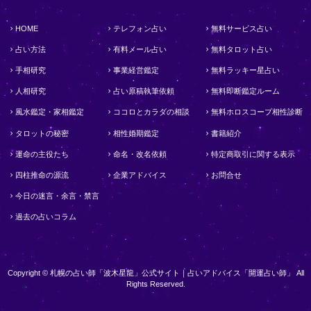
HOME
テレフォン占い
無料サービス占い
占い方法
有料メール占い
無料タロット占い
手相研究
事業経営鑑定
無料ラッキー星占い
人相研究
占い原稿執筆依頼
無料即断鑑定ルーム
風水鑑定・家相鑑定
ココロとカラダの相談
無料ホロスコープ相性診断
タロットの秘密
相性婚期鑑定
書籍紹介
運命の主役たち
命名・改名依頼
特定商取引に関する表示
四柱推命の源流
企業アドバイス
お問合せ
今日の迷言・余言・禁言
過去の占いコラム
Copyright © 札幌の占い師「波木星龍」公式サイト｜占いアドバイス「開運占い師」 All
Rights Reserved.