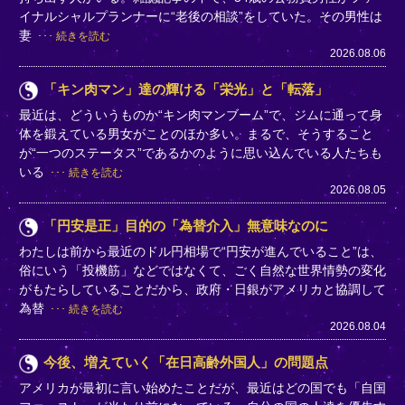
イナルシャルプランナーに“老後の相談”をしていた。その男性は
妻
続きを読む
2026.08.06
「キン肉マン」達の輝ける「栄光」と「転落」
最近は、どういうものか“キン肉マンブーム”で、ジムに通って身
体を鍛えている男女がことのほか多い。まるで、そうすること
が“一つのステータス”であるかのように思い込んでいる人たちも
いる
続きを読む
2026.08.05
「円安是正」目的の「為替介入」無意味なのに
わたしは前から最近のドル円相場で“円安が進んでいること”は、
俗にいう「投機筋」などではなくて、ごく自然な世界情勢の変化
がもたらしていることだから、政府・日銀がアメリカと協調して
為替
続きを読む
2026.08.04
今後、増えていく「在日高齢外国人」の問題点
アメリカが最初に言い始めたことだが、最近はどの国でも「自国