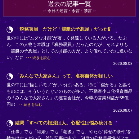
過去の記事一覧
今日の迷言・余言・禁言
「税務署員」だけど「競艇の予想屋」だった⁉
世の中には“ムダな才能”が著しく発達している人がいる。たぶ
ん、この人物も本職は「税務署員」だったのだが、それよりも
「競艇の予想屋」としての才能の方が、より優れていたに違いな
い。なに
続きを読む
2026.08.08
「みんなで大家さん」って、名称自体が怪しい
世の中には“怪しいモノ”がいっぱいある。特に「儲かる」と謳う
ものには、そういうたぐいのものが多い。不動産小口化投資商品
の「みんなで大家さん」の運営会社が、今季の営業利益が65億
円の
続きを読む
2026.08.07
結局「すべての根源は人」心配性は悩み続ける
「仕事」でも「結婚」でも「老後」でも、やたら“倖せの条件”を
持ち出す人がいる。雑誌記事の中で、54歳の公務員男性がファ