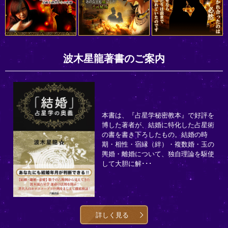
波木星龍著書のご案内
本書は、『占星学秘密教本』で好評を
博した著者が、結婚に特化した占星術
の書を書き下ろしたもの。結婚の時
期・相性・宿縁（絆）・複数婚・玉の
輿婚・離婚について、独自理論を駆使
して大胆に解･･･
詳しく見る