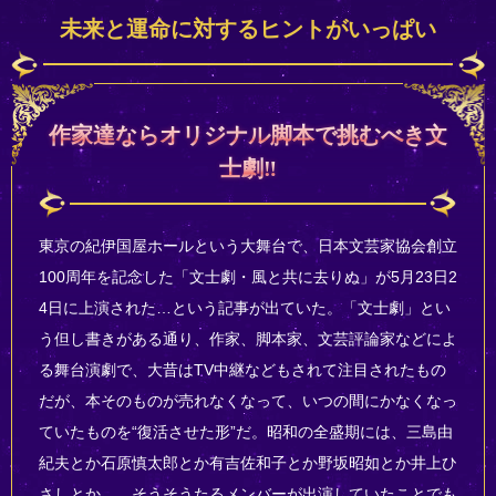
未来と運命に対するヒントがいっぱい
作家達ならオリジナル脚本で挑むべき文
士劇‼
東京の紀伊国屋ホールという大舞台で、日本文芸家協会創立
100周年を記念した「文士劇・風と共に去りぬ」が5月23日2
4日に上演された…という記事が出ていた。「文士劇」とい
う但し書きがある通り、作家、脚本家、文芸評論家などによ
る舞台演劇で、大昔はTV中継などもされて注目されたもの
だが、本そのものが売れなくなって、いつの間にかなくなっ
ていたものを“復活させた形”だ。昭和の全盛期には、三島由
紀夫とか石原慎太郎とか有吉佐和子とか野坂昭如とか井上ひ
さしとか……そうそうたるメンバーが出演していたことでも