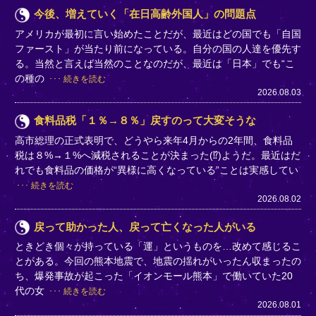
今後、増えていく「在日高齢外国人」の問題点
アメリカが最初に言い始めたことだが、最近はどの国でも「自国
ファースト」が当たり前になっている。自分の国の人達を優先す
る。当然と言えば当然のことなのだが、最近は「日本」でも“こ
の種の
続きを読む
2026.08.03
食料品税「１％→８％」戻すのって大変そうな
高市総理の正式表明で、どうやら来年4月からの2年間、食料品
税は８%→１%へ減税されることが決まった(⁉)ようだ。最近はだ
れでも食料品の価格が“異様に高くなっている”ことは実感してい
続きを読む
2026.08.02
戻って助かった人、戻って亡くなった人がいる
ときどき個々が持っている「運」というものを…改めて感じるこ
とがある。今回の熊本地震で、地震の揺れがいったん収まったの
ち、爆発事故が起こった「イオンモール熊本」で働いていた20
代の女
続きを読む
2026.08.01