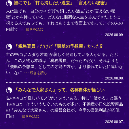
誰にでも「打ち消したい過去」「言えない秘密」
人は誰でも、自分の中で“打ち消したい過去”とか“言えない秘
密”とかを持っている。どんなに順調な人生を歩んできたように
視える人であっても、それはあくまで表面上であって、その人の
内部で
続きを読む
2026.08.09
「税務署員」だけど「競艇の予想屋」だった⁉
世の中には“ムダな才能”が著しく発達している人がいる。たぶ
ん、この人物も本職は「税務署員」だったのだが、それよりも
「競艇の予想屋」としての才能の方が、より優れていたに違いな
い。なに
続きを読む
2026.08.08
「みんなで大家さん」って、名称自体が怪しい
世の中には“怪しいモノ”がいっぱいある。特に「儲かる」と謳う
ものには、そういうたぐいのものが多い。不動産小口化投資商品
の「みんなで大家さん」の運営会社が、今季の営業利益が65億
円の
続きを読む
2026.08.07