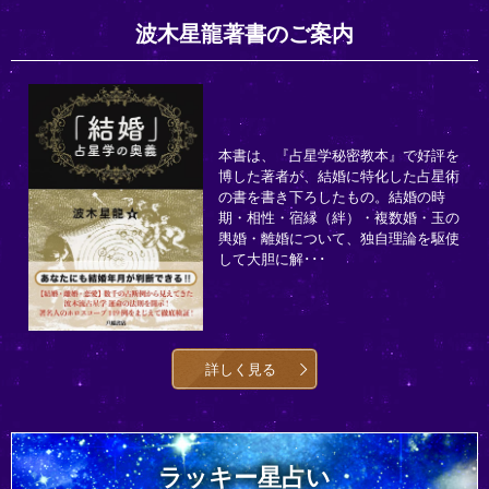
波木星龍著書のご案内
本書は、『占星学秘密教本』で好評を
博した著者が、結婚に特化した占星術
の書を書き下ろしたもの。結婚の時
期・相性・宿縁（絆）・複数婚・玉の
輿婚・離婚について、独自理論を駆使
して大胆に解･･･
詳しく見る
ラッキー星占い