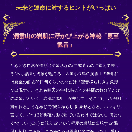
未来と運命に対するヒントがいっぱい
洞雲山の岩肌に浮かび上がる神秘「夏至
観音」
ときどき自然が作り出す象形なのに“或るものに視えて来
る”不可思議な現象が起こる。四国小豆島の洞雲山の岩肌に
は夏至の前後20日間くらいの間だけ「観音様らしき」象形
が出現する。それも晴天の午後3時ころの時間の数分間だけ
の現象だという。岩肌に陽射しが差して、そこだけ形が刳り
貫かれるような感じで“観音様らしき”象形となる。ハッキリ
言って、それほど明確な形で出ているわけではない。何とな
く“そういうふうに視える”という程度の岩肌に出現する“陽
射し模様”である。この種の不可思議現象で多いのは、壁や