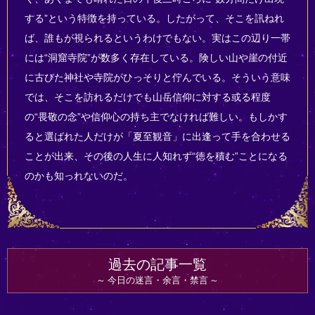
する”という特徴を持っている。したがって、そこを訊ねれ
ば、誰もが視られるというわけでもない。実はこの辺り一帯
には“洞窟寺院”が数多く存在している。険しい山や崖の付近
に古びた神社や寺院がひっそりと佇んでいる。そういう意味
では、そこを訪れるだけでも山岳信仰に対する或る程度
の“畏敬の念”や信仰心の持ち主でなければ難しい。もしかす
ると選ばれた人だけが「夏至観音」に出逢って手を合わせる
ことが出来、その後の人生に人知れず“徳を積む”ことになる
のかも知っれないのだ。
過去の記事一覧
今日の迷言・余言・禁言