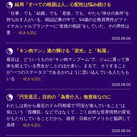
結局「すべての根源は人」心配性は悩み続ける
「仕事」でも「結婚」でも「老後」でも、やたら“倖せの条件”を
持ち出す人がいる。雑誌記事の中で、54歳の公務員男性がファ
イナルシャルプランナーに“老後の相談”をしていた。その男性は
妻
続きを読む
2026.08.06
「キン肉マン」達の輝ける「栄光」と「転落」
最近は、どういうものか“キン肉マンブーム”で、ジムに通って身
体を鍛えている男女がことのほか多い。まるで、そうすること
が“一つのステータス”であるかのように思い込んでいる人たちも
いる
続きを読む
2026.08.05
「円安是正」目的の「為替介入」無意味なのに
わたしは前から最近のドル円相場で“円安が進んでいること”は、
俗にいう「投機筋」などではなくて、ごく自然な世界情勢の変化
がもたらしていることだから、政府・日銀がアメリカと協調して
為替
続きを読む
2026.08.04