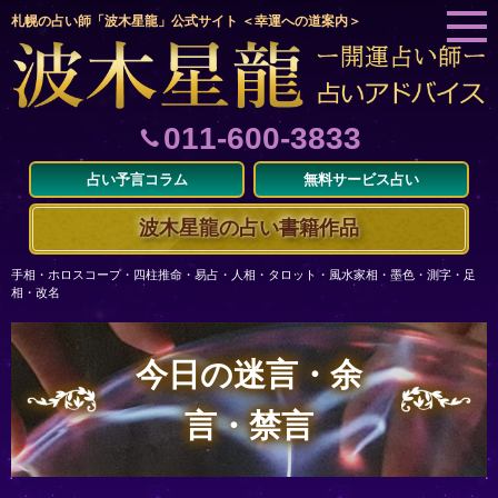
札幌の占い師「波木星龍」公式サイト ＜幸運への道案内＞
011-600-3833
占い予言コラム
無料サービス占い
波木星龍の占い書籍作品
手相・ホロスコープ・四柱推命・易占・人相・タロット・風水家相・墨色・測字・足
相・改名
今日の迷言・余
言・禁言