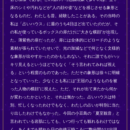
床のシミや汚れなどが“人の顔や姿”などを感じさせる象形と
なるものだ。わたしも昔、経験したことがある。その当時の
私は「占いハウス」に週のうち4日ほど出ていたのだが、そ
の私が使っているボックスの扉だけに“大きな横顔”が出現し
た。薄紫色の扉だったが、扉には全体的にビロードのような
素材が張られていたせいで、光の加減などで何となく文様的
な象形が出やすかったのかもしれない。それに誰でもがハッ
キリ見えるというほどでもなく「そう言われてみれば視え
る」という程度のものであった。ただその象形は徐々に明確
となっていった。少なくとも私には“王冠のようなものを被
った人物の横顔”に視えた。ただ、それが出て来たから何か
が変わったかというと、それは無かった。占いハウスは特
別、忙しくなったわけでもなく、わたしの占いが特別に当た
り出したわけでもなかった。今回の小豆島の「夏至観音」と
言われている岩肌にしても、いつ行っても観れるわけではな
く、あくまでも晴れた日の午後三時ころに“数分間だけ出現