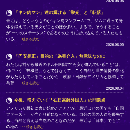
2026.08.06
「キン肉マン」達の輝ける「栄光」と「転落」
最近は、どういうものか“キン肉マンブーム”で、ジムに通って身
体を鍛えている男女がことのほか多い。まるで、そうすること
が“一つのステータス”であるかのように思い込んでいる人たちも
いる
続きを読む
2026.08.05
「円安是正」目的の「為替介入」無意味なのに
わたしは前から最近のドル円相場で“円安が進んでいること”は、
俗にいう「投機筋」などではなくて、ごく自然な世界情勢の変化
がもたらしていることだから、政府・日銀がアメリカと協調して
為替
続きを読む
2026.08.04
今後、増えていく「在日高齢外国人」の問題点
アメリカが最初に言い始めたことだが、最近はどの国でも「自国
ファースト」が当たり前になっている。自分の国の人達を優先す
る。当然と言えば当然のことなのだが、最近は「日本」でも“こ
の種の
続きを読む