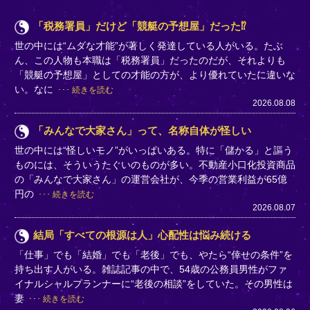
「税務署員」だけど「競艇の予想屋」だった⁉
世の中には“ムダな才能”が著しく発達している人がいる。たぶ
ん、この人物も本職は「税務署員」だったのだが、それよりも
「競艇の予想屋」としての才能の方が、より優れていたに違いな
い。なに
続きを読む
2026.08.08
「みんなで大家さん」って、名称自体が怪しい
世の中には“怪しいモノ”がいっぱいある。特に「儲かる」と謳う
ものには、そういうたぐいのものが多い。不動産小口化投資商品
の「みんなで大家さん」の運営会社が、今季の営業利益が65億
円の
続きを読む
2026.08.07
結局「すべての根源は人」心配性は悩み続ける
「仕事」でも「結婚」でも「老後」でも、やたら“倖せの条件”を
持ち出す人がいる。雑誌記事の中で、54歳の公務員男性がファ
イナルシャルプランナーに“老後の相談”をしていた。その男性は
妻
続きを読む