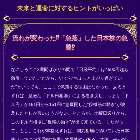
未来と運命に対するヒントがいっぱい
流れが変わった⁉「急落」した日本株の急
騰⁉
なにしろここ2週間ばかりの間で「日経平均」は4500円超も
急落していた。だから、いくら“ちょっと上がり過ぎてい
た”といっても、ここまで急落する理由はなかった。あると
すれば、急激な「ドル円相場」による巻き戻し、つまり「ド
ル円」が161円から151円に急展開した“投機筋の動き”が波
及したとしか言いようがない。ところが、土曜日辺りから、
このドル円相場に“反転の動き”が出て来ている。したがっ
て、もし、これが本格化すれば、弱気相場に傾いていた日本
株は一気に“V字回復”を果たす可能性がある。大体、確かな