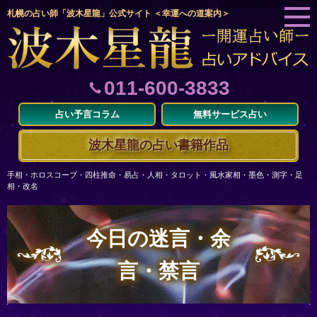
札幌の占い師「波木星龍」公式サイト ＜幸運への道案内＞
011-600-3833
占い予言コラム
無料サービス占い
波木星龍の占い書籍作品
手相・ホロスコープ・四柱推命・易占・人相・タロット・風水家相・墨色・測字・足
相・改名
今日の迷言・余
言・禁言