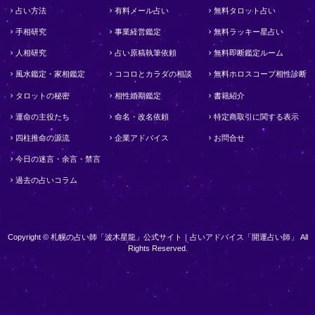
占い方法
有料メール占い
無料タロット占い
手相研究
事業経営鑑定
無料ラッキー星占い
人相研究
占い原稿執筆依頼
無料即断鑑定ルーム
風水鑑定・家相鑑定
ココロとカラダの相談
無料ホロスコープ相性診断
タロットの秘密
相性婚期鑑定
書籍紹介
運命の主役たち
命名・改名依頼
特定商取引に関する表示
四柱推命の源流
企業アドバイス
お問合せ
今日の迷言・余言・禁言
過去の占いコラム
Copyright © 札幌の占い師「波木星龍」公式サイト｜占いアドバイス「開運占い師」 All
Rights Reserved.