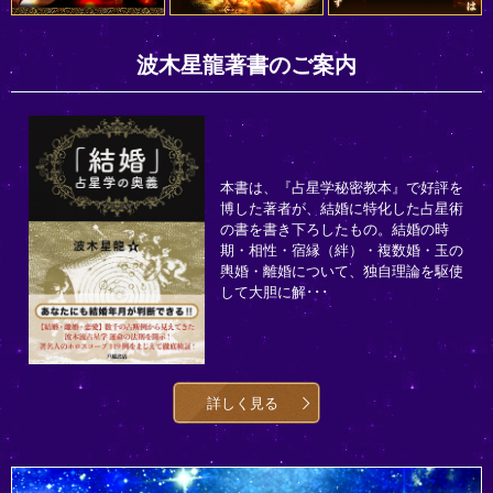
波木星龍著書のご案内
本書は、『占星学秘密教本』で好評を
博した著者が、結婚に特化した占星術
の書を書き下ろしたもの。結婚の時
期・相性・宿縁（絆）・複数婚・玉の
輿婚・離婚について、独自理論を駆使
して大胆に解･･･
詳しく見る