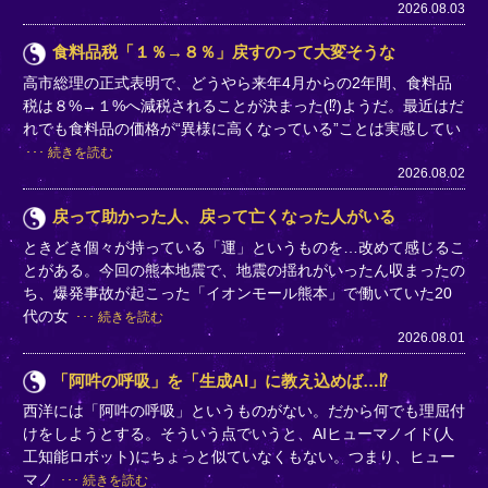
2026.08.03
食料品税「１％→８％」戻すのって大変そうな
高市総理の正式表明で、どうやら来年4月からの2年間、食料品
税は８%→１%へ減税されることが決まった(⁉)ようだ。最近はだ
れでも食料品の価格が“異様に高くなっている”ことは実感してい
続きを読む
2026.08.02
戻って助かった人、戻って亡くなった人がいる
ときどき個々が持っている「運」というものを…改めて感じるこ
とがある。今回の熊本地震で、地震の揺れがいったん収まったの
ち、爆発事故が起こった「イオンモール熊本」で働いていた20
代の女
続きを読む
2026.08.01
「阿吽の呼吸」を「生成AI」に教え込めば…⁉
西洋には「阿吽の呼吸」というものがない。だから何でも理屈付
けをしようとする。そういう点でいうと、AIヒューマノイド(人
工知能ロボット)にちょっと似ていなくもない。つまり、ヒュー
マノ
続きを読む