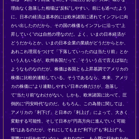
理由なく急落した相場は“反転”しやすい。前にも述べたよう
に、日本の経済は基本的には欧米諸国に遅れてインフレに向
かい出したのだから、その国の株価もインフレに沿って“上
昇していく”のは自然の理なのだ。よく、いまの日本経済が
どうだからとか、いまの日本企業の業績がどうだからとか、
あれこれ理屈をつけて「下落していったのは当たり前」とか
いう人もいるが、欧州各国だって、そういう点で言えば似た
ようなものなのだが、株価は各国とも上昇基調でアメリカの
株価に比較的連動している。そうであるなら、本来、アメリ
カの株価に“より連動しやすい”日本の株だけが、急落し
て“当たり前”なわけがない。しかも、欧米諸国に比べて、圧
倒的に“円安時代”なのだ。もちろん、この為替に関しては、
アメリカの「利下げ」と日本の「利上げ」によって、大きく
変動する可能性、そして日本が“円高方向に進んでいく可能
性”はあるのだが、それにしてもまだ“利下げ”も“利上げ”も、
実際には行われていない。それなのに、もう既に行われたか