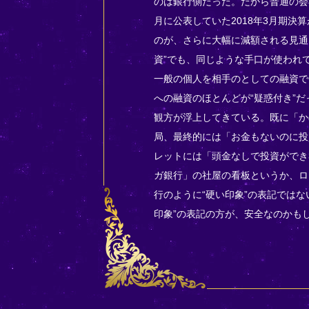
のは銀行側だった。だから普通の会
月に公表していた2018年3月期決
のが、さらに大幅に減額される見通
資”でも、同じような手口が使われ
一般の個人を相手のとしての融資で
への融資のほとんどが“疑惑付き”
観方が浮上してきている。既に「か
局、最終的には「お金もないのに投
レットには「頭金なしで投資ができ
ガ銀行」の社屋の看板というか、ロ
行のように“硬い印象”の表記では
印象”の表記の方が、安全なのかも