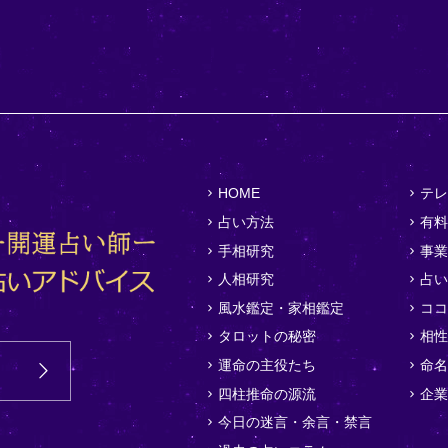
HOME
テレ
占い方法
有料
手相研究
事業
人相研究
占い
風水鑑定・家相鑑定
ココ
タロットの秘密
相性
運命の主役たち
命名
四柱推命の源流
企業
今日の迷言・余言・禁言