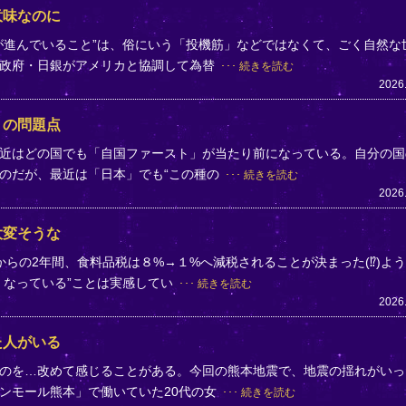
意味なのに
が進んでいること”は、俗にいう「投機筋」などではなくて、ごく自然な
、政府・日銀がアメリカと協調して為替
続きを読む
2026
」の問題点
近はどの国でも「自国ファースト」が当たり前になっている。自分の国
のだが、最近は「日本」でも“この種の
続きを読む
2026
大変そうな
らの2年間、食料品税は８%→１%へ減税されることが決まった(⁉)よ
くなっている”ことは実感してい
続きを読む
2026
た人がいる
のを…改めて感じることがある。今回の熊本地震で、地震の揺れがいっ
ンモール熊本」で働いていた20代の女
続きを読む