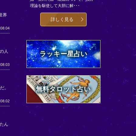
理論を駆使して大胆に解･･･
世界
詳しく見る
.08.04
の人
ラッキー星占い
.08.03
うだ。
無料タロット占い
.08.02
たん