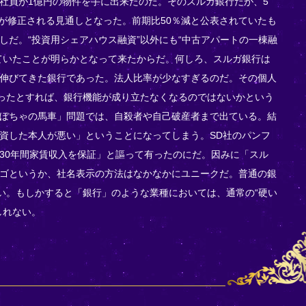
社員が1億円の物件を手に出来たのだ。そのスルガ銀行だが、5
算が修正される見通しとなった。前期比50％減と公表されていたも
しだ。“投資用シェアハウス融資”以外にも“中古アパートの一棟融
ていたことが明らかとなって来たからだ。何しろ、スルガ銀行は
伸びてきた銀行であった。法人比率が少なすぎるのだ。その個人
だったとすれば、銀行機能が成り立たなくなるのではないかという
ぼちゃの馬車」問題では、自殺者や自己破産者まで出ている。結
資した本人が悪い」ということになってしまう。SD社のパンフ
30年間家賃収入を保証」と謳って有ったのにだ。因みに「スル
ゴというか、社名表示の方法はなかなかにユニークだ。普通の銀
ない。もしかすると「銀行」のような業種においては、通常の“硬い
しれない。