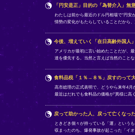
「円安是正」目的の「為替介入」無
わたしは前から最近のドル円相場で“円安
情勢の変化がもたらしていることだから
今後、増えていく「在日高齢外国人
アメリカが最初に言い始めたことだが、最
達を優先する。当然と言えば当然のことな
食料品税「１％→８％」戻すのって
高市総理の正式表明で、どうやら来年4月か
最近はだれでも食料品の価格が“異様に高
戻って助かった人、戻って亡くなっ
ときどき個々が持っている「運」というも
収まったのち、爆発事故が起こった「イオ