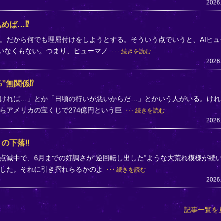
2026
めば…⁉
。だから何でも理屈付けをしようとする。そういう点でいうと、AIヒュ
ていなくもない。つまり、ヒューマノ
続きを読む
2026
”無関係⁉
ければ…」とか「日頃の行いが悪いからだ…」とかいう人がいる。けれ
らアメリカの宝くじで274億円という巨
続きを読む
2026
」の下落‼
点滅中で、6月までの好調さが“逆回転し出した”ような大荒れ模様が続
落した。それに引き摺れらるかのよ
続きを読む
2026
記事一覧を