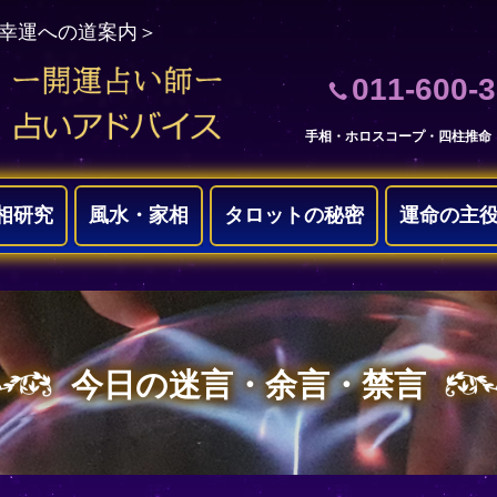
＜幸運への道案内＞
011-600-
手相・ホロスコープ・四柱推命
相研究
風水・家相
タロットの秘密
運命の主
今日の迷言・余言・禁言