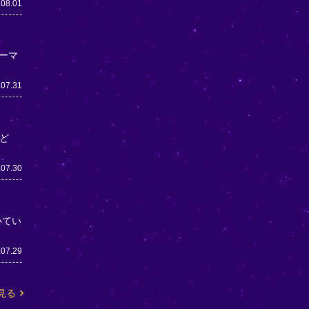
.08.01
ーマ
.07.31
ど
.07.30
いてい
.07.29
見る