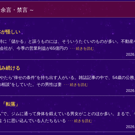
・余言・禁言
体が怪しい
。特に「儲かる」と謳うものには、そういうたぐいのものが多い。不動産
会社が、今季の営業利益が65億円の
続きを読む
2026
悩み続ける
やたら“倖せの条件”を持ち出す人がいる。雑誌記事の中で、54歳の公務
の相談”をしていた。その男性は妻
続きを読む
2026
と「転落」
ム”で、ジムに通って身体を鍛えている男女がことのほか多い。まるで、
のように思い込んでいる人たちもいる
続きを読む
2026