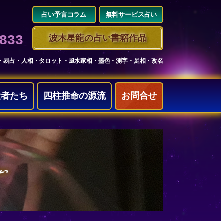
占い予言コラム
無料サービス占い
3833
波木星龍の占い書籍作品
・易占・人相・タロット・風水家相・墨色・測字・足相・改名
役者たち
四柱推命の源流
お問合せ