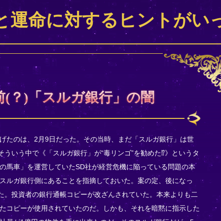
と運命に対するヒントがい
(？)「スルガ銀行」の闇
げたのは、2月9日だった。その当時、まだ「スルガ銀行」は世
そういう中で《「スルガ銀行」が“毒リンゴ”を勧めた⁉》というタ
の馬車」を運営していたSD社が経営危機に陥っている問題の本
スルガ銀行側にあることを指摘しておいた。案の定、後になっ
った。投資者の銀行通帳コピーが改ざんされていた。本来よりも二
たコピーが使用されていたのだ。しかも、それを暗黙に指示した