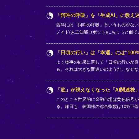
「阿吽の呼吸」を「生成AI」に教え込
西洋には「阿吽の呼吸」というものがない
ノイド(人工知能ロボット)にちょっと似
「日頃の行い」は「幸運」には“100%
よく物事の結果に関して「日頃の行いが良
も、それは大きな間違いのようだ。なぜな
「底」が視えなくなった「AI関連株
このところ世界的に金融市場は黄色信号が
る。昨日も、韓国株の総合指数は10%下