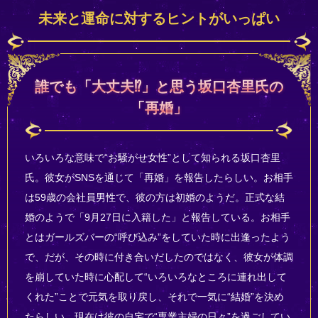
未来と運命に対するヒントがいっぱい
誰でも「大丈夫⁉」と思う坂口杏里氏の
「再婚」
いろいろな意味で“お騒がせ女性”として知られる坂口杏里
氏。彼女がSNSを通じて「再婚」を報告したらしい。お相手
は59歳の会社員男性で、彼の方は初婚のようだ。正式な結
婚のようで「9月27日に入籍した」と報告している。お相手
とはガールズバーの“呼び込み”をしていた時に出逢ったよう
で、だが、その時に付き合いだしたのではなく、彼女が体調
を崩していた時に心配して“いろいろなところに連れ出して
くれた”ことで元気を取り戻し、それで一気に“結婚”を決め
たらしい。現在は彼の自宅で“専業主婦の日々”を過ごしてい