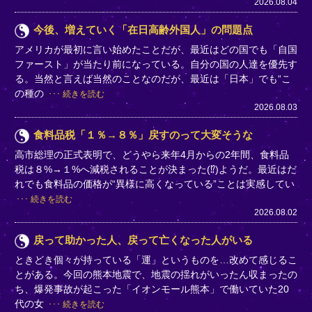
2026.08.04
今後、増えていく「在日高齢外国人」の問題点
アメリカが最初に言い始めたことだが、最近はどの国でも「自国
ファースト」が当たり前になっている。自分の国の人達を優先す
る。当然と言えば当然のことなのだが、最近は「日本」でも“こ
の種の
続きを読む
2026.08.03
食料品税「１％→８％」戻すのって大変そうな
高市総理の正式表明で、どうやら来年4月からの2年間、食料品
税は８%→１%へ減税されることが決まった(⁉)ようだ。最近はだ
れでも食料品の価格が“異様に高くなっている”ことは実感してい
続きを読む
2026.08.02
戻って助かった人、戻って亡くなった人がいる
ときどき個々が持っている「運」というものを…改めて感じるこ
とがある。今回の熊本地震で、地震の揺れがいったん収まったの
ち、爆発事故が起こった「イオンモール熊本」で働いていた20
代の女
続きを読む