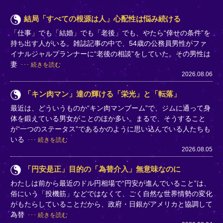
結局「すべての根源は人」心配性は悩み続ける
「仕事」でも「結婚」でも「老後」でも、やたら“倖せの条件”を
持ち出す人がいる。雑誌記事の中で、54歳の公務員男性がファ
イナルシャルプランナーに“老後の相談”をしていた。その男性は
妻
続きを読む
2026.08.06
「キン肉マン」達の輝ける「栄光」と「転落」
最近は、どういうものか“キン肉マンブーム”で、ジムに通って身
体を鍛えている男女がことのほか多い。まるで、そうすること
が“一つのステータス”であるかのように思い込んでいる人たちも
いる
続きを読む
2026.08.05
「円安是正」目的の「為替介入」無意味なのに
わたしは前から最近のドル円相場で“円安が進んでいること”は、
俗にいう「投機筋」などではなくて、ごく自然な世界情勢の変化
がもたらしていることだから、政府・日銀がアメリカと協調して
為替
続きを読む