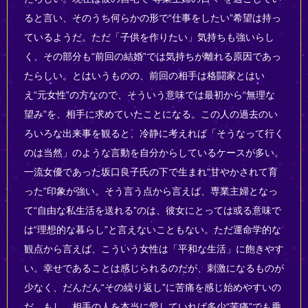
ると言い、そのうち何らかの形で“仕事をしたい”希望は持っ
ているようだ。ただ「子供を作りたい」気持ちも強いらし
く、その部分も“前回の結婚”では気持ちが離れる原因であっ
たらしい。とはいうものの、前回の相手は格闘家とはい
え“元女性”の方なので、そういう意味では最初から“無理な
望み”を、相手に求めていたことになる。この人の過去のい
ろいろな出来事を観ると、冷静に考えれば「そうなって行く
のは当然」のような言動を自分からしているケースが多い。
一流女優であった坂口良子氏の下で生まれ“甘やかされて育
った”印象が強い。そう言う点から言えば、専業主婦となっ
て“自由な私生活を送れる”のは、彼女にとっては或る意味で
は“理想的な暮らし”と言えないこともない。ただ運命学的な
観点から言えば、こういう女性は「平和な生活」に飽きやす
い。幸せであることは感じられるのだが、刺激になるものが
少なく、だんだん“その繰り返し”に苦痛を感じ始めやすいの
だ。もし、相手の人を本当に愛していれば多少“苦痛”でも乗