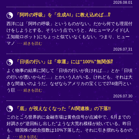
2026.08.01
「阿吽の呼吸」を「生成AI」に教え込めば…⁉
西洋には「阿吽の呼吸」というものがない。だから何でも理屈付
けをしようとする。そういう点でいうと、AIヒューマノイド(人
工知能ロボット)にちょっと似ていなくもない。つまり、ヒュー
マノ
続きを読む
2026.07.31
「日頃の行い」は「幸運」には“100%”無関係⁉
よく物事の結果に関して「日頃の行いが良ければ…」とか「日頃
の行いが悪いからだ…」とかいう人がいる。けれども、それは大
きな間違いのようだ。なぜならアメリカの宝くじで274億円とい
う巨
続きを読む
2026.07.30
「底」が視えなくなった「AI関連株」の下落‼
このところ世界的に金融市場は黄色信号が点滅中で、6月までの
好調さが“逆回転し出した”ような大荒れ模様が続いている。昨日
も、韓国株の総合指数は10%下落した。それに引き摺れらるかの
よ
続きを読む