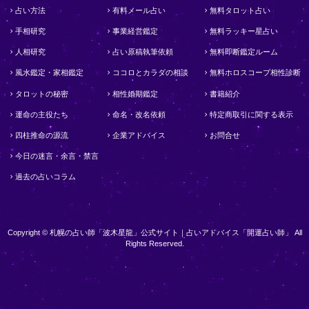
占い方法
有料メール占い
無料タロット占い
手相研究
事業経営鑑定
無料ラッキー星占い
人相研究
占い原稿執筆依頼
無料即断鑑定ルーム
風水鑑定・家相鑑定
ココロとカラダの相談
無料ホロスコープ相性診断
タロットの秘密
相性婚期鑑定
書籍紹介
運命の主役たち
命名・改名依頼
特定商取引に関する表示
四柱推命の源流
企業アドバイス
お問合せ
今日の迷言・余言・禁言
過去の占いコラム
Copyright © 札幌の占い師「波木星龍」公式サイト｜占いアドバイス「開運占い師」 All
Rights Reserved.