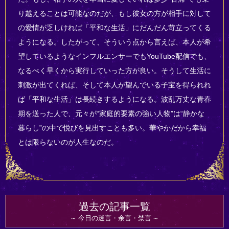
り越えることは可能なのだが、もし彼女の方が相手に対して
の愛情が乏しければ「平和な生活」にだんだん苛立ってくる
ようになる。したがって、そういう点から言えば、本人が希
望しているようなインフルエンサーでもYouTube配信でも、
なるべく早くから実行していった方が良い。そうして生活に
刺激が出てくれば、そして本人が望んでいる子宝を得られれ
ば「平和な生活」は長続きするようになる。波乱万丈な青春
期を送った人で、元々が“家庭的要素の強い人物”は“静かな
暮らし”の中で悦びを見出すことも多い。華やかだから幸福
とは限らないのが人生なのだ。
過去の記事一覧
今日の迷言・余言・禁言