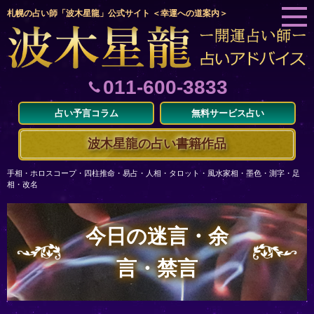
札幌の占い師「波木星龍」公式サイト ＜幸運への道案内＞
011-600-3833
占い予言コラム
無料サービス占い
波木星龍の占い書籍作品
手相・ホロスコープ・四柱推命・易占・人相・タロット・風水家相・墨色・測字・足
相・改名
今日の迷言・余
言・禁言