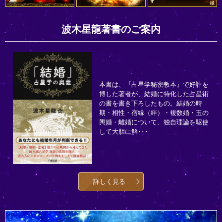
波木星龍著書のご案内
本書は、『占星学秘密教本』で好評を
博した著者が、結婚に特化した占星術
の書を書き下ろしたもの。結婚の時
期・相性・宿縁（絆）・複数婚・玉の
輿婚・離婚について、独自理論を駆使
して大胆に解･･･
詳しく見る