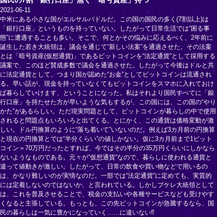
2021-06-11
中米にある小さな国がエルサルバドルだ。この国の国民の多く(7割以上)は
「銀行口座」というものを持っていない。したがって日常生活では“困る事
態”に遭遇することも多い。そこで、何とかその悩みに応えるべく、2年前に
誕生した若き大統領は、議会を通じて“新しい法案”を通過させた。その法案
とは「暗号資産(仮想通貨)」であるビットコインを“法定通貨”として採用する
議案で、このほど賛成多数で議会を通過させた。したがって今後はドルと共
に法定通貨として、つまり国が認めた“お金”としてビットコインは流通され
る。早い話が、現金を持っていなくてもビットコインをスマホに入れておけ
ば暮らしていけます、ということになった。私はそれより国民すべてに「銀
行口座」を持たせた方が早いような気もするが、この国には、この国の“やり
かた”があるらしい。ただ現実問題として、ビットコインが暮らしの中で使用
されると問題点もいろいろと出てくる。とにかく、この通貨は価格変動が激
しい。ドル円換算のように“落ち着いて”いないのだ。例えば3カ月前の円換算
と現在の円換算とでは“半分くらい”の値しかない。仮に3カ月前まで1ビット
コイン＝70万円だったとすれば、今ではその半分の35万円くらいにしかなら
ないようなものである。元々が“仮想通貨”なので、暮らしに使われる通貨と
違って値動きが激しい。したがって、日常の飲食や買い物などで用いるの
は、かなり難しいのが実情なのだ。一部では“法定通貨”に定めても、実質的
には定着しないのではないか、と言われている。しかしブケレ大統領として
は、これを普及させることで、税金の支払いや各種サービスなども受けやす
くなると主張している。もっとも、この先ビットコインが急騰するなら、国
民の暮らしは一気に豊かになっていく……に違いない⁉