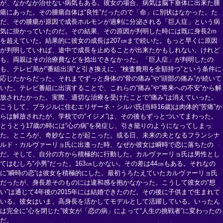
が、なかなか治せない病気もある。彼女の場合、病気は脳下垂体に出来た腫
瘍にあった。その腫瘍自体は“良性”だったので「命」に別状はなかった。た
だ、その腫瘍が原因で成長ホルモンが過剰に分泌される「巨人症」という病
気に掛かっていたのだ。その結果、その原因が判明した時には既に身長2ｍ
を超えていた。結果的に彼女の成長は207㎝まで続いた。もっと早くに原因
が判明していれば、途中で成長を止めることが出来たかもしれない。けれど
も、両親はその治療費などを捻出できなかった。「巨人症」が判明したの
も、テレビ局が“番組出演”と引き換えに、“検査費用を全額持つ”という条件に
応じたからだった。それまでずっと身体の“骨の痛み”や“頭部の痛み”が続いて
いた。テレビ番組に出演することで、これらの“痛み”や“将来への不安”から解
放されたかった。実際、適切な治療を受けたことで“痛み”は消えていった。
こうして、ブラジルに住むエリザーネ・シルバ氏(当時16歳)は肉体的“苦痛”か
らは解放されたが、学校での“イジメ”は、その後もずっとついてまわった。
とうとう17歳の時には“心の病”を発症し、引き籠りのようになってしまっ
た。ところが、奇妙なことが起こった。或る日、未来の夫となるフランシナ
ルド・カルヴァーリョ氏に出逢った時、なぜか彼女は瞬時で恋に落ちたの
だ。そして、自分の方から積極的に行動した。カルヴァーリョ氏は男性とし
てはむしろ“小男”だった。163㎝しかない。その差は44㎝もある。それなの
に“瞬時の恋”は彼女を積極的にした。最初うろたえていたカルヴァーリョ氏
だったが、身長差そのものには違和感を抱かなかった。こうして彼女の“想
い”は通じて4年後の2015年には結婚できたのだ。その後に子供まで生まれて
いる。彼女はいま、高身長を活かしてモデルとして活躍している。いったん
は完全に“心を閉じた”彼女が「恋の病」によって“人生の挑戦者”に変わったの
だ。