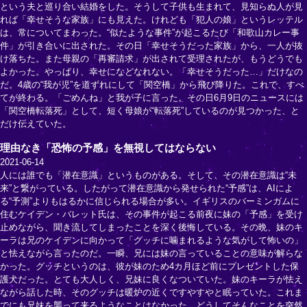
という夫と巡り合い結婚をした。そうして子供も生まれて、見知らぬ人が見
れば「幸せそうな家族」にも見えた。けれども「犯人の娘」というレッテル
は、常についてまわった。“似たような事件”が起こるたび「和歌山カレー事
件」が引き合いに出された。その日「幸せそうだった家族」から、一人が抜
け落ちた。また母親の「再審請求」が出されて受理されたが、もうどうでも
よかった。やっぱり、幸せになどなれない。「幸せそうだった…」だけなの
だ。4歳の“我が児”を道ずれにして「関空橋」から飛び降りた。これで、すべ
てが終わる。「ごめんね」と我が子に言った。その日6月9日のニュースには
「関空橋転落死」として、短く母娘が“転落死”しているのが見つかった、と
だけ伝えていた。
理由なき「恐怖の予感」を無視してはならない
2021-06-14
人には誰でも「潜在意識」というものがある。そして、その潜在意識は“未
来”と繋がっている。したがって潜在意識から発せられた“予感”は、AIによ
る“予測”よりもはるかに信じられる場合が多い。イギリスのバーミンガムに
住むケイデン・バレット氏は、その事件が起こる前夜に妹の「予感」を受け
止めながら、聞き流してしまったことを深く後悔している。その晩、妹のキ
ーラは兄のケイデンに向かって「グッチに噛まれるような気がして怖いの」
と怯えながら言ったのだ。一瞬、兄には妹の言っていることの意味が解らな
かった。グッチというのは、彼が妹のため4カ月ほど前にプレゼントした保
護犬だった。とても大人しく、兄妹に良くなついていた。妹のキーラが怯え
ながら話した時、そのグッチは暖炉の近くですやすやと眠っていた。これま
でにも兄妹を襲って来るようなことはなかった。どうしてそんなことを突然