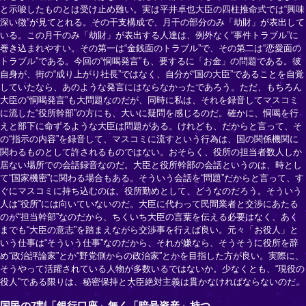
と示唆したものとは受け止め難い。実は平井卓也大臣の四柱推命式では“興味
深い徴”が見てとれる。その干支構成で、月干の部分のみ「劫財」が表出して
いる。この月干のみ「劫財」が表出する人達は、例外なく“事件トラブル”に
巻き込まれやすい。その第一は“金銭面のトラブル”で、その第二は“恋愛面の
トラブル”である。今回の“恫喝発言”も、要するに「お金」の問題である。彼
自身が、街の“成り上がり社長”ではなく、自分が“国の大臣”であることを自覚
していたなら、あのような発言にはならなかったであろう。ただ、もちろん
大臣の“恫喝発言”も大問題なのだが、同時に私は、それを録音してマスコミ
に流した“役所幹部”の方にも、大いに疑問を感じるのだ。確かに、恫喝を行
えと部下に命ずるような大臣は問題がある。けれども、だからと言って、そ
の“指示の内容”を録音して、マスコミに流すという行為は、国の関係機関に
関わるものとして許されるものではない。おそらく、役所の担当者数人しか
居ない場所での会話録音なのだ。大臣と役所幹部の会話というのは、時とし
て“国家機密”に関わる場合もある。そういう会話を“問題”だからと言って、す
ぐにマスコミに持ち込むのは、役所勤めとして、どうなのだろう。そういう
人は“役所”には向いていないのだ。大臣に代わって民間業者と交渉にあたる
のが“担当幹部”なのだから、ちくいち大臣の言葉を伝える必要はなく、あく
までも“大臣の意志”を踏まえながら交渉事を行えば良い。元々「お役人」と
いう仕事は“そういう仕事”なのだから、それが嫌なら、そうそうに役所を辞
め“政治評論家”とか“野党側からの政治家”とかを目指した方が良い。実際に、
そうやって活躍されている人物が多数いるではないか。少なくとも、“現役の
役人”である限りは、秘密保持と大臣絶対主義は貫かなければならないのだ。
国民の7割「銀行口座」無く「暗号資産」持つ