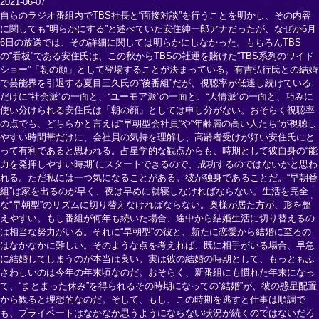
2021-06-07
自らのラジオ番組内でTBS社長と“面接対談”を行うことを明かし、その内容
に関しても“明らかにする”と述べていた安住紳一郎アナだったが、なぜか6月
6日の放送では、その詳細に関しては明らかにしなかった。もちろんTBS
の“看板”である安住氏は、この秋からTBSの社運を賭けた“TBS系列のワイド
ショー”「朝の顔」として登場することが決まっている。有吉弘行氏との結婚
で芸能界を引退する夏目三久氏の“後番組”だが、視聴率が低迷し続けている
だけに“社会派”の一面と、“ユーモア派”の一面と、“人情派”の一面と、巧みに
使い分けられる安住氏は「朝の顔」としては申し分がない。おそらく視聴率
の点でも、どちらかと言えば“早朝型会社員”や“年齢層の高い人たち”が視聴し
やすい時間帯だけに、会社員の気持を理解し、高齢者受けが好い安住氏にと
って有利であると思われる。占星学的な観点からも、時期として彼自身の“能
力を発揮しやすい時期”にスタートできるので、成功するのではないかと思わ
れる。ただ私には一つ気になることがある。彼が独身であることだ。“早朝番
組”は家を出るのが早く、夜は早めに就寝しなければならない。生活を完全
な“早朝型”のリズムに切り替えなければならない。奥様が居た方が、形を整
えやすい。もし番組が何年も続いた場合、途中から結婚生活に切り替えるの
は相当な努力がいる。それに“早朝型”の彼と、新たに恋愛から結婚に至るの
はなかなかに難しい。そのような点を考えれば、既に相手がいる場合、早急
に結婚してしまうのが本当は良い。実は彼の結婚の時期として、もっともふ
さわしいのは今年の年末頃なのだ。おそらく、新番組にも慣れた年末になっ
て、“まとまった休み”を得られるその時期になっての“結婚”が、彼の惑星配置
から観ると理想的なのだ。そして、もし、この時期を逃すと仕事は順調で
も、プライベートはなかなか思うようにならない状況が続くのではないだろ