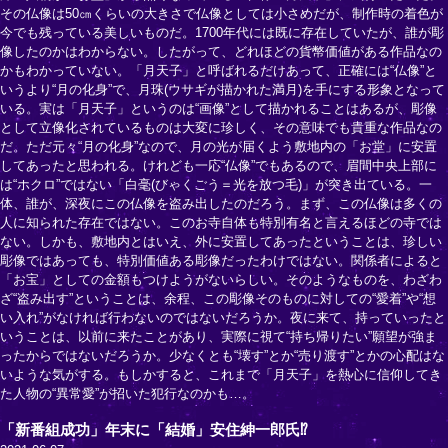
その仏像は50㎝くらいの大きさで仏像としては小さめだが、制作時の着色が
今でも残っている美しいものだ。1700年代には既に存在していたが、誰が彫
像したのかはわからない。したがって、どれほどの貨幣価値がある作品なの
かもわかっていない。「月天子」と呼ばれるだけあって、正確には“仏像”と
いうより“月の化身”で、月珠(ウサギが描かれた満月)を手にする形象となって
いる。実は「月天子」というのは“画像”として描かれることはあるが、彫像
として立像化されているものは大変に珍しく、その意味でも貴重な作品なの
だ。ただ元々“月の化身”なので、月の光が届くよう敷地内の「お堂」に安置
してあったと思われる。けれども一応“仏像”でもあるので、眉間中央上部に
は“ホクロ”ではない「白毫(びゃくごう＝光を放つ毛)」が突き出ている。一
体、誰が、深夜にこの仏像を盗み出したのだろう。まず、この仏像は多くの
人に知られた存在ではない。このお寺自体も特別有名と言えるほどの寺では
ない。しかも、敷地内とはいえ、外に安置してあったということは、珍しい
彫像ではあっても、特別価値ある彫像だったわけではない。関係者によると
「お宝」としての金額もつけようがないらしい。そのようなものを、わざわ
ざ“盗み出す”ということは、余程、この彫像そのものに対しての“愛着”や“想
い入れ”がなければ行わないのではないだろうか。夜に来て、持っていったと
いうことは、以前に来たことがあり、実際に視て“持ち帰りたい”願望が強ま
ったからではないだろうか。少なくとも“壊す”とか“売り渡す”とかの心配はな
いような気がする。もしかすると、これまで「月天子」を熱心に信仰してき
た人物の“異常愛”が招いた犯行なのかも…。
「新番組成功」年末に「結婚」安住紳一郎氏⁉