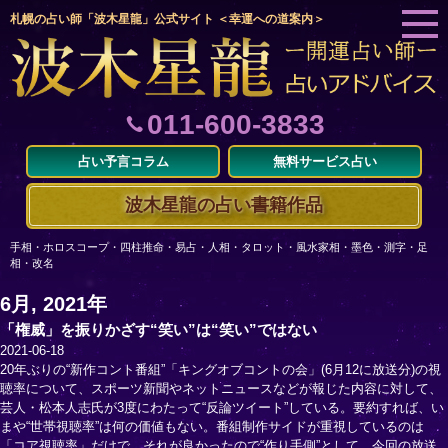
札幌の占い師「波木星龍」公式サイト ＜幸運への道案内＞
011-600-3833
占い予言コラム
無料サービス占い
波木星龍の占い書籍作品
手相・ホロスコープ・四柱推命・易占・人相・タロット・風水家相・墨色・測字・足
相・改名
6月, 2021年
「権威」を振りかざす“笑い”は“笑い”ではない
2021-06-18
20年ぶりの“新作コント番組”「キングオブコントの会」(6月12に放送分)の視
聴率について、スポーツ新聞やネットニュースなどが報じた内容に対して、
芸人・松本人志氏が3度にわたって“反論ツイート”している。要約すれば、い
まや“世帯視聴率”は何の価値もない。番組制作サイドが重視しているのは
「コア視聴率」だけで、それが良かったので“作り手側”として、今回の放送