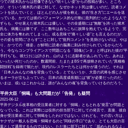
つての猪木氏からは想像できない“弱々しい姿”からの投稿が多い。ところ
が、そういう猪木氏の姿に対して、なぜかネット民は優しいのだ。読者コメ
ントを読んでいくと、ほとんどの人が彼を称え、彼の“生き方”にエールを送
っている。かつては彼のパフォーマンス的な行動に批判的だったような人で
すらも、やせ衰えた猪木氏には優しい。その全盛期には“無敵”を誇った猪木
氏も、病魔には勝てず、ここ数年はあちこちに故障を抱えているようで、完
全に体力を奪われてしまった。或る意味で“痛々しい姿”とも言えるのだが、
その姿を世間に“さらす”ことに対して“批判コメント”を見掛けないのは、やは
り、かつての「雄姿」が鮮明に読者の脳裏に刻み付けられているからだろ
う。今ならコンプライアンスで問題になる「闘魂ビンタ」と呼ばれた彼の“平
手打ち”も、彼だけには許され、山のように志願者があふれていた。あれは、
いったい何だったのか。数週間前、たまたまBSで再放映されていた“異種格
闘技戦”を録画で観たが、現代のレスラーたちとは何かが違うのだ。それは
「日本人みんなの魂を背負っている」とでもいうか、大昔の武将を感じさせ
るオーラが立ち上っていた。日本の高度成長期には“彼”が必要だったのだ。
いまは、或いはこれからは、誰が“みんなの魂”を背負っていけるのだろう。
平井大臣「恫喝」も大問題だが「告発」も疑問
2021-06-12
平井デジタル改革相の受注業者に対する「恫喝」ともとれる“発言”が問題と
なっている。これは実際には役所の担当部下に対しての発言で、直接、彼自
身が受注業者に対して恫喝をしたわけではない。けれども、その言い方は、
ヤクザが一般人を恐喝・恫喝するのと“同様の手口”であり、とても大臣の言
葉として通用するものではない。ただ単に部下に対して「舐められるなよ」