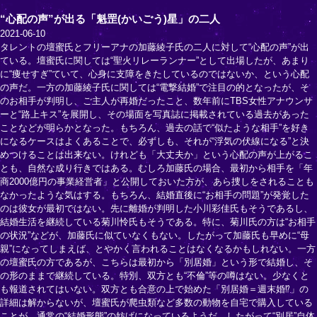
“心配の声”が出る「魁罡(かいごう)星」の二人
2021-06-10
タレントの壇蜜氏とフリーアナの加藤綾子氏の二人に対して“心配の声”が出
ている。壇蜜氏に関しては“聖火リレーランナー”として出場したが、あまり
に“痩せすぎ”ていて、心身に支障をきたしているのではないか、という心配
の声だ。一方の加藤綾子氏に関しては“電撃結婚”で注目の的となったが、そ
のお相手が判明し、ご主人が再婚だったこと、数年前にTBS女性アナウンサ
ーと“路上キス”を展開し、その場面を写真誌に掲載されている過去があった
ことなどが明らかとなった。もちろん、過去の話で“似たような相手”を好き
になるケースはよくあることで、必ずしも、それが“浮気の伏線になる”と決
めつけることは出来ない。けれども「大丈夫か」という心配の声が上がるこ
とも、自然な成り行きではある。むしろ加藤氏の場合、最初から相手を「年
商2000億円の事業経営者」と公開しておいた方が、あら捜しをされることも
なかったような気はする。もちろん、結婚直後に“お相手の問題”が発覚した
のは彼女が最初ではない。先に離婚が判明した小川彩佳氏もそうであるし、
結婚生活を継続している菊川怜氏もそうである。特に、菊川氏の方は“お相手
の状況”などが、加藤氏に似ていなくもない。したがって加藤氏も早めに“母
親”になってしまえば、とやかく言われることはなくなるかもしれない。一方
の壇蜜氏の方であるが、こちらは最初から「別居婚」という形で結婚し、そ
の形のままで継続している。特別、双方とも“不倫”等の噂はない。少なくと
も報道されてはいない。双方とも合意の上で始めた「別居婚＝週末婚⁉」の
詳細は解からないが、壇蜜氏が爬虫類など多数の動物を自宅で購入している
ことが、通常の“結婚形態”の妨げになっているようだ。したがって“別居”自体