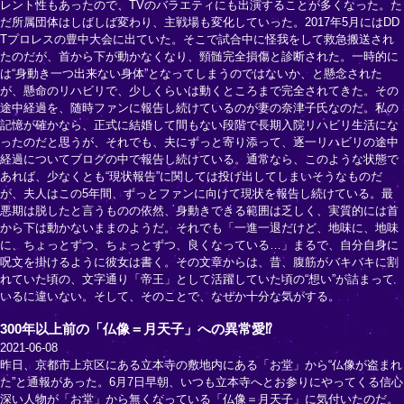
レント性もあったので、TVのバラエティにも出演することが多くなった。た
だ所属団体はしばしば変わり、主戦場も変化していった。2017年5月にはDD
Tプロレスの豊中大会に出ていた。そこで試合中に怪我をして救急搬送され
たのだが、首から下が動かなくなり、頸髄完全損傷と診断された。一時的に
は“身動き一つ出来ない身体”となってしまうのではないか、と懸念された
が、懸命のリハビリで、少しくらいは動くところまで完全されてきた。その
途中経過を、随時ファンに報告し続けているのが妻の奈津子氏なのだ。私の
記憶が確かなら、正式に結婚して間もない段階で長期入院リハビリ生活にな
ったのだと思うが、それでも、夫にずっと寄り添って、逐一リハビリの途中
経過についてブログの中で報告し続けている。通常なら、このような状態で
あれば、少なくとも“現状報告”に関しては投げ出してしまいそうなものだ
が、夫人はこの5年間、ずっとファンに向けて現状を報告し続けている。最
悪期は脱したと言うものの依然、身動きできる範囲は乏しく、実質的には首
から下は動かないままのようだ。それでも「一進一退だけど、地味に、地味
に、ちょっとずつ、ちょっとずつ、良くなっている…」まるで、自分自身に
呪文を掛けるように彼女は書く。その文章からは、昔、腹筋がバキバキに割
れていた頃の、文字通り「帝王」として活躍していた頃の“想い”が詰まって
いるに違いない。そして、そのことで、なぜか十分な気がする。
300年以上前の「仏像＝月天子」への異常愛⁉
2021-06-08
昨日、京都市上京区にある立本寺の敷地内にある「お堂」から“仏像が盗まれ
た”と通報があった。6月7日早朝、いつも立本寺へとお参りにやってくる信心
深い人物が「お堂」から無くなっている「仏像＝月天子」に気付いたのだ。