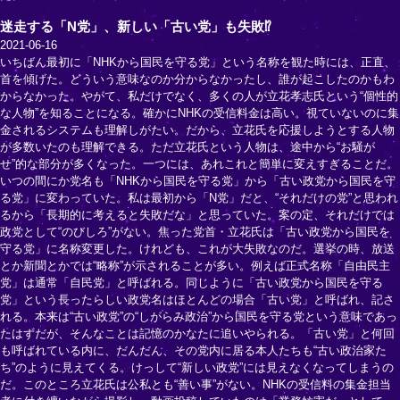
迷走する「N党」、新しい「古い党」も失敗⁉
2021-06-16
いちばん最初に「NHKから国民を守る党」という名称を観た時には、正直、
首を傾げた。どういう意味なのか分からなかったし、誰が起こしたのかもわ
からなかった。やがて、私だけでなく、多くの人が立花孝志氏という“個性的
な人物”を知ることになる。確かにNHKの受信料金は高い。視ていないのに集
金されるシステムも理解しがたい。だから、立花氏を応援しようとする人物
が多数いたのも理解できる。ただ立花氏という人物は、途中から“お騒が
せ”的な部分が多くなった。一つには、あれこれと簡単に変えすぎることだ。
いつの間にか党名も「NHKから国民を守る党」から「古い政党から国民を守
る党」に変わっていた。私は最初から「N党」だと、“それだけの党”と思われ
るから「長期的に考えると失敗だな」と思っていた。案の定、それだけでは
政党として“のびしろ”がない。焦った党首・立花氏は「古い政党から国民を
守る党」に名称変更した。けれども、これが大失敗なのだ。選挙の時、放送
とか新聞とかでは“略称”が示されることが多い。例えば正式名称「自由民主
党」は通常「自民党」と呼ばれる。同じように「古い政党から国民を守る
党」という長ったらしい政党名はほとんどの場合「古い党」と呼ばれ、記さ
れる。本来は“古い政党”の“しがらみ政治”から国民を守る党という意味であっ
たはずだが、そんなことは記憶のかなたに追いやられる。「古い党」と何回
も呼ばれている内に、だんだん、その党内に居る本人たちも“古い政治家た
ち”のように見えてくる。けっして“新しい政党”には見えなくなってしまうの
だ。このところ立花氏は公私とも“善い事”がない。NHKの受信料の集金担当