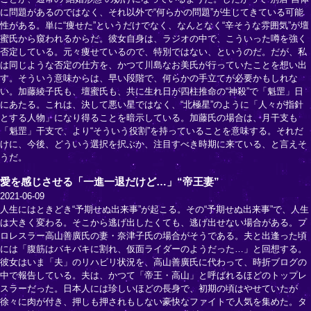
に問題があるのではなく、それ以外で“何らかの問題”が生じてきている可能
性がある。単に“痩せた”というだけでなく、なんとなく“辛そうな雰囲気”が壇
蜜氏から窺われるからだ。彼女自身は、ラジオの中で、こういった噂を強く
否定している。元々痩せているので、特別ではない、というのだ。だが、私
は同じような否定の仕方を、かつて川島なお美氏が行っていたことを想い出
す。そういう意味からは、早い段階で、何らかの手立てが必要かもしれな
い。加藤綾子氏も、壇蜜氏も、共に生れ日が四柱推命の“神殺”で「魁罡」日
にあたる。これは、決して悪い星ではなく、“北極星”のように「人々が指針
とする人物」になり得ることを暗示している。加藤氏の場合は、月干支も
「魁罡」干支で、より“そういう役割”を持っていることを意味する。それだ
けに、今後、どういう選択を択ぶか、注目すべき時期に来ている、と言えそ
うだ。
愛を感じさせる「一進一退だけど…」“帝王妻”
2021-06-09
人生にはときどき“予期せぬ出来事”が起こる。その“予期せぬ出来事”で、人生
は大きく変わる。そこから逃げ出したくても、逃げ出せない場合がある。プ
ロレスラー高山善廣氏の妻・奈津子氏の場合がそうである。夫と出逢った頃
には「腹筋はバキバキに割れ、仮面ライダーのようだった…」と回想する。
彼女はいま「夫」のリハビリ状況を、高山善廣氏に代わって、時折ブログの
中で報告している。夫は、かつて「帝王・高山」と呼ばれるほどのトップレ
スラーだった。日本人には珍しいほどの長身で、初期の頃はやせていたが
徐々に肉が付き、押しも押されもしない豪快なファイトで人気を集めた。タ