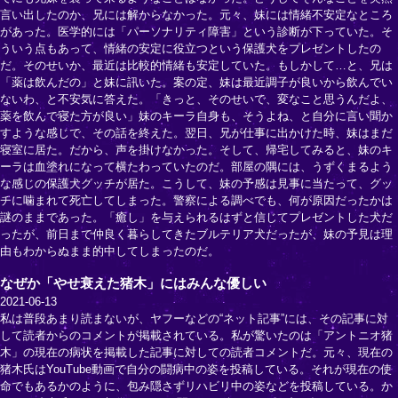
言い出したのか、兄には解からなかった。元々、妹には情緒不安定なところ
があった。医学的には「パーソナリティ障害」という診断が下っていた。そ
ういう点もあって、情緒の安定に役立つという保護犬をプレゼントしたの
だ。そのせいか、最近は比較的情緒も安定していた。もしかして…と、兄は
「薬は飲んだの」と妹に訊いた。案の定、妹は最近調子が良いから飲んでい
ないわ、と不安気に答えた。「きっと、そのせいで、変なこと思うんだよ、
薬を飲んで寝た方が良い」妹のキーラ自身も、そうよね、と自分に言い聞か
すような感じで、その話を終えた。翌日、兄が仕事に出かけた時、妹はまだ
寝室に居た。だから、声を掛けなかった。そして、帰宅してみると、妹のキ
ーラは血塗れになって横たわっていたのだ。部屋の隅には、うずくまるよう
な感じの保護犬グッチが居た。こうして、妹の予感は見事に当たって、グッ
チに噛まれて死亡してしまった。警察による調べでも、何が原因だったかは
謎のままであった。「癒し」を与えられるはずと信じてプレゼントした犬だ
ったが、前日まで仲良く暮らしてきたブルテリア犬だったが、妹の予見は理
由もわからぬまま的中してしまったのだ。
なぜか「やせ衰えた猪木」にはみんな優しい
2021-06-13
私は普段あまり読まないが、ヤフーなどの“ネット記事”には、その記事に対
して読者からのコメントが掲載されている。私が驚いたのは「アントニオ猪
木」の現在の病状を掲載した記事に対しての読者コメントだ。元々、現在の
猪木氏はYouTube動画で自分の闘病中の姿を投稿している。それが現在の使
命でもあるかのように、包み隠さずリハビリ中の姿などを投稿している。か