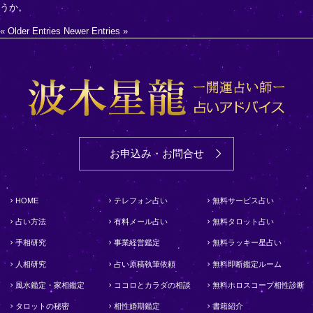
うか。
« Older Entries
Newer Entries »
お申込み・お問合せ
HOME
テレフォン占い
無料サービス占い
占い方法
有料メール占い
無料タロット占い
手相研究
事業経営鑑定
無料ラッキー星占い
人相研究
占い原稿執筆依頼
無料即断鑑定ルーム
風水鑑定・家相鑑定
ココロとカラダの相談
無料ホロスコープ相性診断
タロットの秘密
相性婚期鑑定
書籍紹介