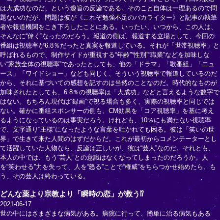
は大成功なのだ、という趣旨の反論である。そのこと自体は一理あるので問
題ないのだが、問題は彼が《これぞ勉強不足のバカライター》と記事の執筆
者や報道機関をこき下ろしたことにある。いったい、いつから、この人は、
そんなに“偉く”なったのだろう。報道の側は、報道する立場として、今回の
番組は視聴率が6.8％だったと真実を報道している。それが「世帯視聴率」と
呼ばれるもので、制作サイドが重視する“年齢”“性別”“職業”などを加味しな
い“家族全体の視聴率”であったとしても、他の「ドラマ」「歌番組」「ニュ
ース」「ワイドショー」なども同じく、そういう視聴率で報道しているのだ
から、それに基づいての感想を記すのは当然のことなのだ。時代的なものが
加味されたとしても、6.8％の視聴率は「大成功」などと言えるような数字で
はない。もちろん現代は“録画”で視る場合も多く、実際の視聴率と同じでは
ない。確かに番組スポンサーの側も、CM効果を「コア視聴率」を基に考え
るようになっているのは事実だろう。けれども、10％にも満たない視聴率
で、文字通り“王様”になったような言葉を吐かれても困る。彼は「笑いの世
界」で生きて来た人間のはずだからだ。これが最初からコメンテーターとし
て活躍していた人物なら、反論は正しいが、彼は“芸人”なのだ。それとも、
本人の中では、もう“芸人”との意識はなくなってしまったのだろうか。人
を“笑わせる”力を失って、人を“怒る”ことで“権威”をちらつかせ始めたら、も
う、その芸人は終わっている。
どんな薬より宗教より「瞬時の恋」が救う⁉
2021-06-17
世の中にはさまざまな病気がある。病院に行って、簡単に治る病気もある