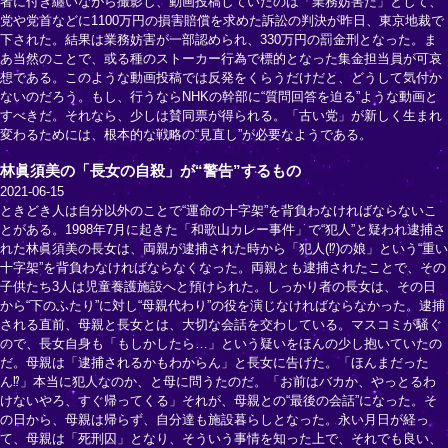
者に付き纏いながら撮影し、動画投稿していたのは「業務妨害だ」として、
党や党首などに1100万円の損害賠償を求めた訴訟の判決が昨日、東京地裁で
下された。結果は業務妨害が一部認められ、330万円の罰金刑となった。ま
あ当然のことで、或る種のストーカー行為で標的となった集金担当員が可哀
想である。このような動画投稿では反発をくらうだけだと、どうして気付か
ないのだろう。もし、行うならNHKの幹部に“質問回答を迫る”ような動画と
すべきだ。それなら、少しは賛同票が得られる。「古い党」が新しく生まれ
変わるためには、根本的な戦略の“見直し”が必要なようである。
林眞須美の「長女の自殺」が“警告”するもの
2021-06-15
ときどき人は自分以外のことで“運命の十字架”を背負わなければならないこ
とがある。1998年7月に起きた「和歌山カレー事件」で“犯人”と疑われ逮捕さ
れた林眞須美の長女は、両親が逮捕された時から「犯人(⁉)の娘」という“重い
十字架”を背負わなければならなくなった。両親とも逮捕されたことで、その
子供たち3人は児童養護施設へと預けられた。しっかり者の長女は、その日
から“下のふたり”に対し“母親代わり”の役を演じなければならなかった。逮捕
される直前、母親と長女とは、大切な会話を交わしている。マスコミが騒ぐ
ので、長女自身も「もしかしたら…」という疑いをほんの少し抱いていたの
だ。母親は「逮捕されるかもわからん」と長女に告げた。「ほんまだった
ん⁉」本当に犯人なのか、と母に問うたのだ。「お前はバカか、やっとるわ
けないやろ、すぐ帰ってくる」それが、母親との“最後の会話”になった。そ
の日から、母親は帰らず、自分達も施設暮らしとなった。永い月日が経っ
て、母親は「死刑囚」となり、そういう事情を知った上で、それでも良い、