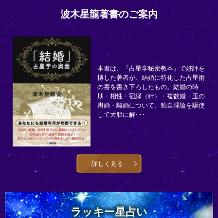
波木星龍著書のご案内
本書は、『占星学秘密教本』で好評を
博した著者が、結婚に特化した占星術
の書を書き下ろしたもの。結婚の時
期・相性・宿縁（絆）・複数婚・玉の
輿婚・離婚について、独自理論を駆使
して大胆に解･･･
詳しく見る
ラッキー星占い