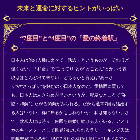
未来と運命に対するヒントがいっぱい
“7度目”と“4度目”の「愛の終着駅」
日本人は他の人種に比べて「執念」というものが、それほど
強くない。「和食」で“こってり”とか“とことん”とかいう表
現はほとんど出て来ない。どちらかと言えば“あっさ
り”や“さっぱり”を好むのが日本人なのだ。愛情面に関して
も、日本人はあきらめが早いというか、程度なところで“妥
協・和解”したがる傾向がみられる。だから通常7回も結婚す
る人はいない。稀に居るかもしれないが、私は知らない。さ
て、欧米人には時々、何回も結婚し続ける人がいる。アメリ
カのキャスターとして世界的に知られるラリー・キング氏は
御年85歳であるが、現在7度目の結婚生活にピリオドを打と