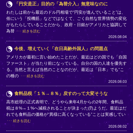
「円安是正」目的の「為替介入」無意味なのに
わたしは前から最近のドル円相場で“円安が進んでいること”は、
俗にいう「投機筋」などではなくて、ごく自然な世界情勢の変化
がもたらしていることだから、政府・日銀がアメリカと協調して
為替
続きを読む
2026.08.04
今後、増えていく「在日高齢外国人」の問題点
アメリカが最初に言い始めたことだが、最近はどの国でも「自国
ファースト」が当たり前になっている。自分の国の人達を優先す
る。当然と言えば当然のことなのだが、最近は「日本」でも“こ
の種の
続きを読む
2026.08.03
食料品税「１％→８％」戻すのって大変そうな
高市総理の正式表明で、どうやら来年4月からの2年間、食料品
税は８%→１%へ減税されることが決まった(⁉)ようだ。最近はだ
れでも食料品の価格が“異様に高くなっている”ことは実感してい
続きを読む
2026.08.02