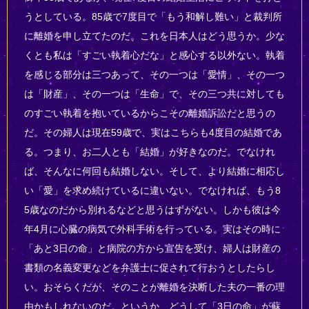
うとしている。85歳で7度目で「もう和解し難い」と裁判所
に離婚を申し立てたのだ。これを日本人はどう思うか。少な
くとも私は「すごい執着心だな」と感心する以外ない。執着
を感じる部分は三つあって、その一つは「愛情」、その一つ
は「財産」、その一つは「生命」で、その三つ共に対しても
のすごい執着を抱いているからこその離婚訴訟だと思うの
だ。その婦人は現在59歳で、実はこちらも4度目の結婚であ
る。つまり、お二人とも「結婚」が好きなのだ。でなけれ
ば、そんなに何回も結婚しない。そして、より結婚に相応し
い「愛」を求め続けているに違いない。でなければ、もう8
5歳なのだから別れるなどと思うはずがない。しかも彼は今
年4月に心臓の病気で外科手術を行っている。実はその時に
「あと3日の命」と病院の方から宣告を受け、婦人は財産の
書類の名義変更などを弁護士に促されて行おうとしたらし
い。おそらくだが、そのことが離婚を決断した夫の一番の理
由かもしれないのだ。というか、どうして「3日の命」が蘇