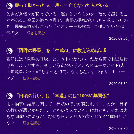
戻って助かった人、戻って亡くなった人がいる
ときどき個々が持っている「運」というものを…改めて感じるこ
とがある。今回の熊本地震で、地震の揺れがいったん収まったの
ち、爆発事故が起こった「イオンモール熊本」で働いていた20
代の女
続きを読む
2026.08.01
「阿吽の呼吸」を「生成AI」に教え込めば…⁉
西洋には「阿吽の呼吸」というものがない。だから何でも理屈付
けをしようとする。そういう点でいうと、AIヒューマノイド(人
工知能ロボット)にちょっと似ていなくもない。つまり、ヒュー
マノ
続きを読む
2026.07.31
「日頃の行い」は「幸運」には“100%”無関係⁉
よく物事の結果に関して「日頃の行いが良ければ…」とか「日頃
の行いが悪いからだ…」とかいう人がいる。けれども、それは大
きな間違いのようだ。なぜならアメリカの宝くじで274億円とい
う巨
続きを読む
2026.07.30