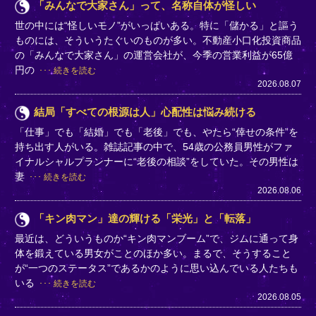
「みんなで大家さん」って、名称自体が怪しい
世の中には“怪しいモノ”がいっぱいある。特に「儲かる」と謳う
ものには、そういうたぐいのものが多い。不動産小口化投資商品
の「みんなで大家さん」の運営会社が、今季の営業利益が65億
円の
続きを読む
2026.08.07
結局「すべての根源は人」心配性は悩み続ける
「仕事」でも「結婚」でも「老後」でも、やたら“倖せの条件”を
持ち出す人がいる。雑誌記事の中で、54歳の公務員男性がファ
イナルシャルプランナーに“老後の相談”をしていた。その男性は
妻
続きを読む
2026.08.06
「キン肉マン」達の輝ける「栄光」と「転落」
最近は、どういうものか“キン肉マンブーム”で、ジムに通って身
体を鍛えている男女がことのほか多い。まるで、そうすること
が“一つのステータス”であるかのように思い込んでいる人たちも
いる
続きを読む
2026.08.05