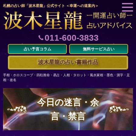
札幌の占い師「波木星龍」公式サイト ＜幸運への道案内＞
011-600-3833
占い予言コラム
無料サービス占い
波木星龍の占い書籍作品
手相・ホロスコープ・四柱推命・易占・人相・タロット・風水家相・墨色・測字・足
相・改名
今日の迷言・余
言・禁言