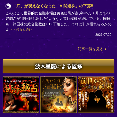
「底」が視えなくなった「AI関連株」の下落‼
このところ世界的に金融市場は黄色信号が点滅中で、6月までの
好調さが“逆回転し出した”ような大荒れ模様が続いている。昨日
も、韓国株の総合指数は10%下落した。それに引き摺れらるかの
よ
続きを読む
2026.07.29
記事一覧を見る
波木星龍による監修