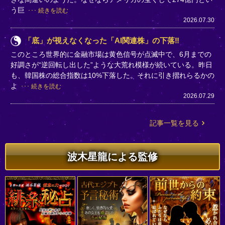
う巨
続きを読む
2026.07.30
「底」が視えなくなった「AI関連株」の下落‼
このところ世界的に金融市場は黄色信号が点滅中で、6月までの
好調さが“逆回転し出した”ような大荒れ模様が続いている。昨日
も、韓国株の総合指数は10%下落した。それに引き摺れらるかの
よ
続きを読む
2026.07.29
記事一覧を見る
波木星龍による監修