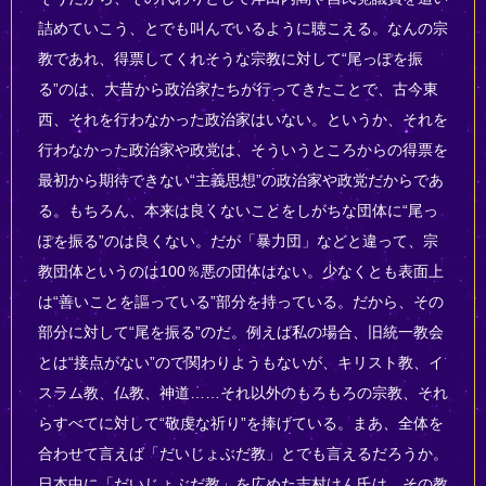
詰めていこう、とでも叫んでいるように聴こえる。なんの宗
教であれ、得票してくれそうな宗教に対して“尾っぽを振
る”のは、大昔から政治家たちが行ってきたことで、古今東
西、それを行わなかった政治家はいない。というか、それを
行わなかった政治家や政党は、そういうところからの得票を
最初から期待できない“主義思想”の政治家や政党だからであ
る。もちろん、本来は良くないことをしがちな団体に“尾っ
ぽを振る”のは良くない。だが「暴力団」などと違って、宗
教団体というのは100％悪の団体はない。少なくとも表面上
は“善いことを謳っている”部分を持っている。だから、その
部分に対して“尾を振る”のだ。例えば私の場合、旧統一教会
とは“接点がない”ので関わりようもないが、キリスト教、イ
スラム教、仏教、神道……それ以外のもろもろの宗教、それ
らすべてに対して“敬虔な祈り”を捧げている。まあ、全体を
合わせて言えば「だいじょぶだ教」とでも言えるだろうか。
日本中に「だいじょぶだ教」を広めた志村けん氏は、その教