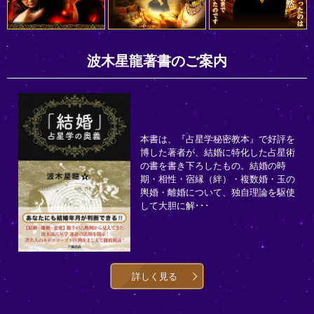
波木星龍著書のご案内
本書は、『占星学秘密教本』で好評を
博した著者が、結婚に特化した占星術
の書を書き下ろしたもの。結婚の時
期・相性・宿縁（絆）・複数婚・玉の
輿婚・離婚について、独自理論を駆使
して大胆に解･･･
詳しく見る