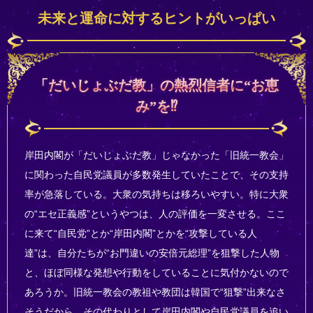
未来と運命に対するヒントがいっぱい
「だいじょぶだ教」の熱烈信者に“お恵
み”を⁉
岸田内閣が「だいじょぶだ教」じゃなかった「旧統一教会」
に関わった自民党議員が多数発生していたことで、その支持
率が急落している。大衆の気持ちは移ろいやすい。特に大衆
の“エセ正義感”というやつは、人の評価を一変させる。ここ
に来て“自民党”とか“岸田内閣”とかを“攻撃している人
達”は、自分たちが“お門違いの安倍元総理”を狙撃した人物
と、ほぼ同様な発想や行動をしていることに気付かないので
あろうか。旧統一教会の教祖や教団は韓国で“狙撃”出来なさ
そうだから、その代わりとして岸田内閣や自民党議員を追い