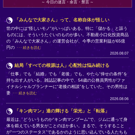
今日の迷言・余言・禁言
「みんなで大家さん」って、名称自体が怪しい
世の中には“怪しいモノ”がいっぱいある。特に「儲かる」と謳う
ものには、そういうたぐいのものが多い。不動産小口化投資商品
の「みんなで大家さん」の運営会社が、今季の営業利益が65億
円の
続きを読む
2026.08.07
結局「すべての根源は人」心配性は悩み続ける
「仕事」でも「結婚」でも「老後」でも、やたら“倖せの条件”を
持ち出す人がいる。雑誌記事の中で、54歳の公務員男性がファ
イナルシャルプランナーに“老後の相談”をしていた。その男性は
妻
続きを読む
2026.08.06
「キン肉マン」達の輝ける「栄光」と「転落」
最近は、どういうものか“キン肉マンブーム”で、ジムに通って身
体を鍛えている男女がことのほか多い。まるで、そうすること
が“一つのステータス”であるかのように思い込んでいる人たちも