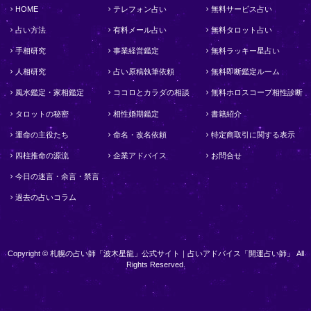
HOME
テレフォン占い
無料サービス占い
占い方法
有料メール占い
無料タロット占い
手相研究
事業経営鑑定
無料ラッキー星占い
人相研究
占い原稿執筆依頼
無料即断鑑定ルーム
風水鑑定・家相鑑定
ココロとカラダの相談
無料ホロスコープ相性診断
タロットの秘密
相性婚期鑑定
書籍紹介
運命の主役たち
命名・改名依頼
特定商取引に関する表示
四柱推命の源流
企業アドバイス
お問合せ
今日の迷言・余言・禁言
過去の占いコラム
Copyright © 札幌の占い師「波木星龍」公式サイト｜占いアドバイス「開運占い師」 All
Rights Reserved.