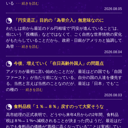
いる
続きを読む
2026.08.05
「円安是正」目的の「為替介入」無意味なのに
わたしは前から最近のドル円相場で“円安が進んでいること”は、
俗にいう「投機筋」などではなくて、ごく自然な世界情勢の変化
がもたらしていることだから、政府・日銀がアメリカと協調して
為替
続きを読む
2026.08.04
今後、増えていく「在日高齢外国人」の問題点
アメリカが最初に言い始めたことだが、最近はどの国でも「自国
ファースト」が当たり前になっている。自分の国の人達を優先す
る。当然と言えば当然のことなのだが、最近は「日本」でも“こ
の種の
続きを読む
2026.08.03
食料品税「１％→８％」戻すのって大変そうな
高市総理の正式表明で、どうやら来年4月からの2年間、食料品
税は８%→１%へ減税されることが決まった(⁉)ようだ。最近はだ
れでも食料品の価格が“異様に高くなっている”ことは実感してい