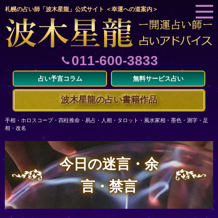
札幌の占い師「波木星龍」公式サイト ＜幸運への道案内＞
011-600-3833
占い予言コラム
無料サービス占い
波木星龍の占い書籍作品
手相・ホロスコープ・四柱推命・易占・人相・タロット・風水家相・墨色・測字・足
相・改名
今日の迷言・余
言・禁言