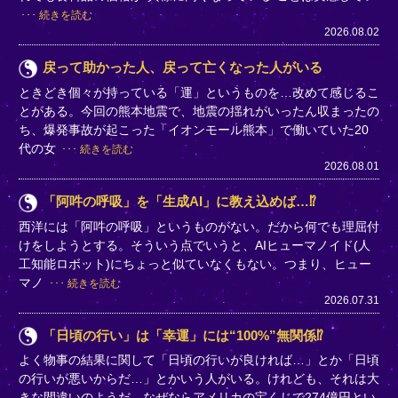
続きを読む
2026.08.02
戻って助かった人、戻って亡くなった人がいる
ときどき個々が持っている「運」というものを…改めて感じるこ
とがある。今回の熊本地震で、地震の揺れがいったん収まったの
ち、爆発事故が起こった「イオンモール熊本」で働いていた20
代の女
続きを読む
2026.08.01
「阿吽の呼吸」を「生成AI」に教え込めば…⁉
西洋には「阿吽の呼吸」というものがない。だから何でも理屈付
けをしようとする。そういう点でいうと、AIヒューマノイド(人
工知能ロボット)にちょっと似ていなくもない。つまり、ヒュー
マノ
続きを読む
2026.07.31
「日頃の行い」は「幸運」には“100%”無関係⁉
よく物事の結果に関して「日頃の行いが良ければ…」とか「日頃
の行いが悪いからだ…」とかいう人がいる。けれども、それは大
きな間違いのようだ。なぜならアメリカの宝くじで274億円とい