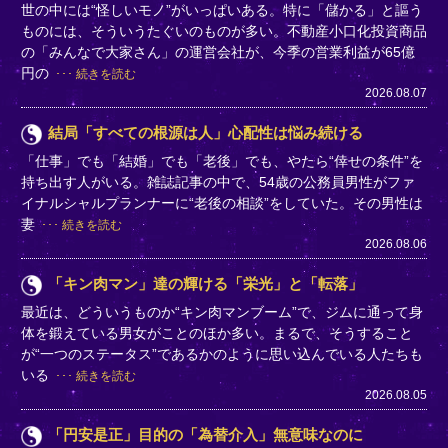
世の中には“怪しいモノ”がいっぱいある。特に「儲かる」と謳う
ものには、そういうたぐいのものが多い。不動産小口化投資商品
の「みんなで大家さん」の運営会社が、今季の営業利益が65億
円の
続きを読む
2026.08.07
結局「すべての根源は人」心配性は悩み続ける
「仕事」でも「結婚」でも「老後」でも、やたら“倖せの条件”を
持ち出す人がいる。雑誌記事の中で、54歳の公務員男性がファ
イナルシャルプランナーに“老後の相談”をしていた。その男性は
妻
続きを読む
2026.08.06
「キン肉マン」達の輝ける「栄光」と「転落」
最近は、どういうものか“キン肉マンブーム”で、ジムに通って身
体を鍛えている男女がことのほか多い。まるで、そうすること
が“一つのステータス”であるかのように思い込んでいる人たちも
いる
続きを読む
2026.08.05
「円安是正」目的の「為替介入」無意味なのに