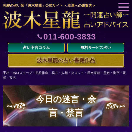
札幌の占い師「波木星龍」公式サイト ＜幸運への道案内＞
011-600-3833
占い予言コラム
無料サービス占い
波木星龍の占い書籍作品
手相・ホロスコープ・四柱推命・易占・人相・タロット・風水家相・墨色・測字・足
相・改名
今日の迷言・余
言・禁言