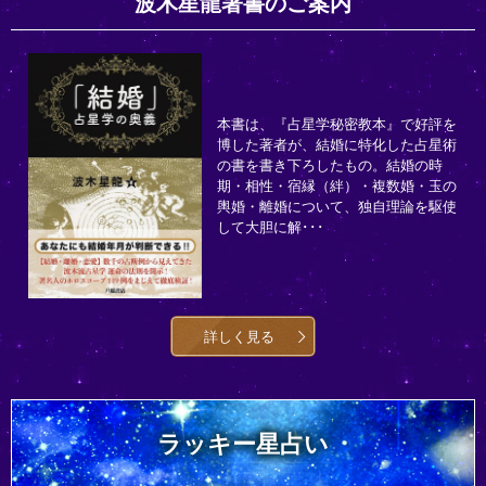
波木星龍著書のご案内
本書は、『占星学秘密教本』で好評を
博した著者が、結婚に特化した占星術
の書を書き下ろしたもの。結婚の時
期・相性・宿縁（絆）・複数婚・玉の
輿婚・離婚について、独自理論を駆使
して大胆に解･･･
詳しく見る
ラッキー星占い