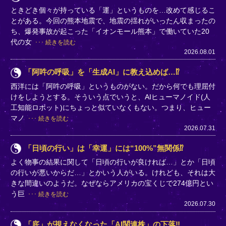
ときどき個々が持っている「運」というものを…改めて感じるこ
とがある。今回の熊本地震で、地震の揺れがいったん収まったの
ち、爆発事故が起こった「イオンモール熊本」で働いていた20
代の女
続きを読む
2026.08.01
「阿吽の呼吸」を「生成AI」に教え込めば…⁉
西洋には「阿吽の呼吸」というものがない。だから何でも理屈付
けをしようとする。そういう点でいうと、AIヒューマノイド(人
工知能ロボット)にちょっと似ていなくもない。つまり、ヒュー
マノ
続きを読む
2026.07.31
「日頃の行い」は「幸運」には“100%”無関係⁉
よく物事の結果に関して「日頃の行いが良ければ…」とか「日頃
の行いが悪いからだ…」とかいう人がいる。けれども、それは大
きな間違いのようだ。なぜならアメリカの宝くじで274億円とい
う巨
続きを読む
2026.07.30
「底」が視えなくなった「AI関連株」の下落‼