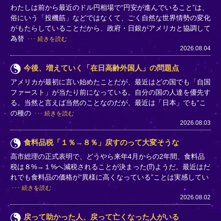
わたしは前から最近のドル円相場で“円安が進んでいること”は、
俗にいう「投機筋」などではなくて、ごく自然な世界情勢の変化
がもたらしていることだから、政府・日銀がアメリカと協調して
為替
続きを読む
2026.08.04
今後、増えていく「在日高齢外国人」の問題点
アメリカが最初に言い始めたことだが、最近はどの国でも「自国
ファースト」が当たり前になっている。自分の国の人達を優先す
る。当然と言えば当然のことなのだが、最近は「日本」でも“こ
の種の
続きを読む
2026.08.03
食料品税「１％→８％」戻すのって大変そうな
高市総理の正式表明で、どうやら来年4月からの2年間、食料品
税は８%→１%へ減税されることが決まった(⁉)ようだ。最近はだ
れでも食料品の価格が“異様に高くなっている”ことは実感してい
続きを読む
2026.08.02
戻って助かった人、戻って亡くなった人がいる