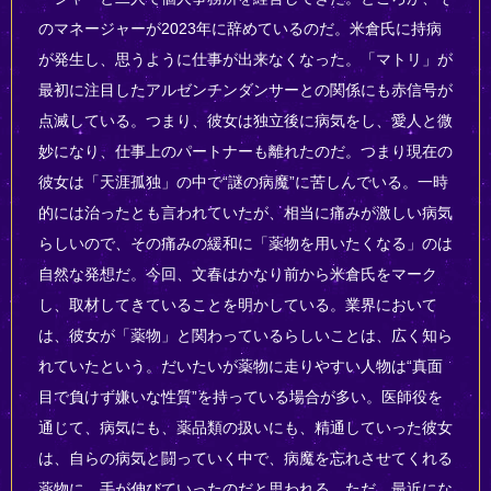
のマネージャーが2023年に辞めているのだ。米倉氏に持病
が発生し、思うように仕事が出来なくなった。「マトリ」が
最初に注目したアルゼンチンダンサーとの関係にも赤信号が
点滅している。つまり、彼女は独立後に病気をし、愛人と微
妙になり、仕事上のパートナーも離れたのだ。つまり現在の
彼女は「天涯孤独」の中で“謎の病魔”に苦しんでいる。一時
的には治ったとも言われていたが、相当に痛みが激しい病気
らしいので、その痛みの緩和に「薬物を用いたくなる」のは
自然な発想だ。今回、文春はかなり前から米倉氏をマーク
し、取材してきていることを明かしている。業界において
は、彼女が「薬物」と関わっているらしいことは、広く知ら
れていたという。だいたいが薬物に走りやすい人物は“真面
目で負けず嫌いな性質”を持っている場合が多い。医師役を
通じて、病気にも、薬品類の扱いにも、精通していった彼女
は、自らの病気と闘っていく中で、病魔を忘れさせてくれる
薬物に、手が伸びていったのだと思われる。ただ、最近にな