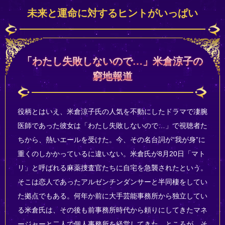
未来と運命に対するヒントがいっぱい
「わたし失敗しないので…」米倉涼子の
窮地報道
役柄とはいえ、米倉涼子氏の人気を不動にしたドラマで凄腕
医師であった彼女は「わたし失敗しないので…」で視聴者た
ちから、熱いエールを受けた。今、その名台詞が“我が身”に
重くのしかかっているに違いない。米倉氏が8月20日「マト
リ」と呼ばれる麻薬捜査官たちに自宅を急襲されたという。
そこは恋人であったアルゼンチンダンサーと半同棲をしてい
た拠点でもある。何年か前に大手芸能事務所から独立してい
る米倉氏は、その後も前事務所時代から頼りにしてきたマネ
ージャーと二人で個人事務所を経営してきた。ところが、そ