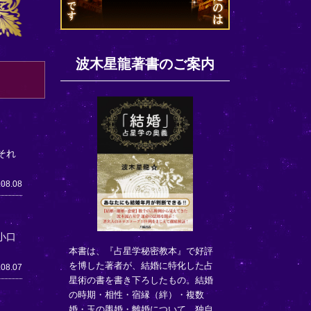
波木星龍著書のご案内
それ
.08.08
小口
本書は、『占星学秘密教本』で好評
を博した著者が、結婚に特化した占
.08.07
星術の書を書き下ろしたもの。結婚
の時期・相性・宿縁（絆）・複数
婚・玉の輿婚・離婚について、独自