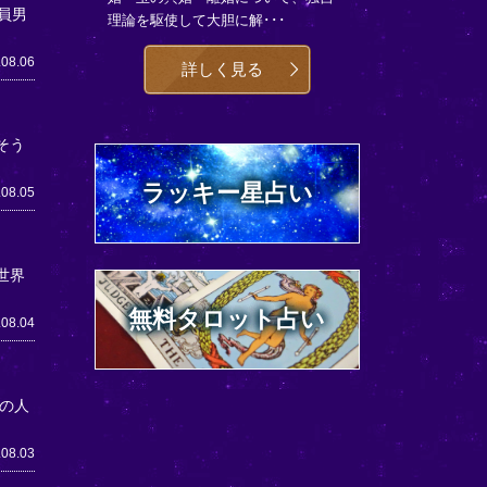
員男
理論を駆使して大胆に解･･･
.08.06
詳しく見る
そう
ラッキー星占い
.08.05
世界
無料タロット占い
.08.04
の人
.08.03