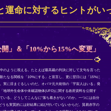
と運命に対するヒントがい
公開」＆「10%から15%へ変更」
中のように視える。たとえば最高裁の判決に対して文句を言った
新たなる関税を「10%にする」と宣言し、更に翌日には「15%に
。実に目まぐるしいのだ。オバマ元大統領の「宇宙人はいる」発
「地球外生命体や未確認物体(UFO)に関する政府資料を公開す
ている。どうしてこんなに“落ち着きがない”のか。一つには自分
、どうも実質的には好結果に結び付いていないからだ。貿易赤字の