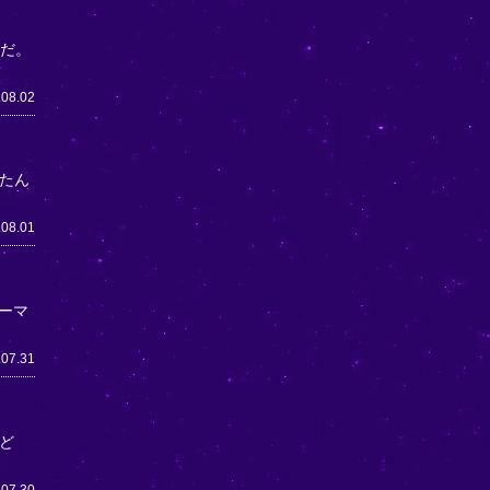
うだ。
.08.02
たん
.08.01
ーマ
.07.31
ど