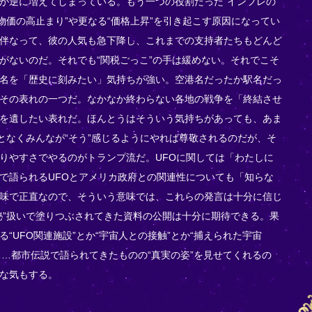
が逆に増えてしまっている。もう一つの役割だった“インフレの
物価の高止まり”や更なる“価格上昇”を引き起こす原因になってい
伴なって、彼の人気も急下降し、これまでの支持者たちもどんど
がないのだ。それでも“関税ごっこ”の手は緩めない。それでこそ
名を「歴史に刻みたい」気持ちが強い。空港名だったか駅名だっ
その表れの一つだ。なかなか終わらない各地の戦争を「終結させ
を遺したい表れだ。ほんとうはそういう気持ちがあっても、あま
れとなくみんなが“そう”感じるようにやれば尊敬されるのだが、そ
りやすさでやるのがトランプ流だ。UFOに関しては「わたしに
で語られるUFOとアメリカ政府との関連性についても「知らな
味で正直なので、そういう意味では、これらの発言は十分に信じ
秘”扱いで塗りつぶされてきた資料の公開は十分に期待できる。果
“UFO関連施設”とか“宇宙人との接触”とか“捕えられた宇宙
か……都市伝説で語られてきたものの“真実の姿”を見せてくれるの
な気もする。