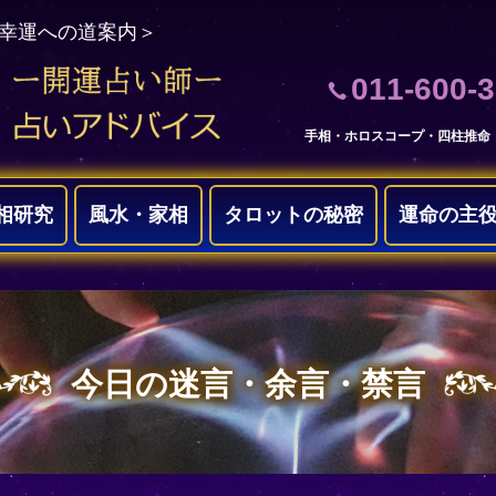
＜幸運への道案内＞
011-600-
手相・ホロスコープ・四柱推命
相研究
風水・家相
タロットの秘密
運命の主
今日の迷言・余言・禁言