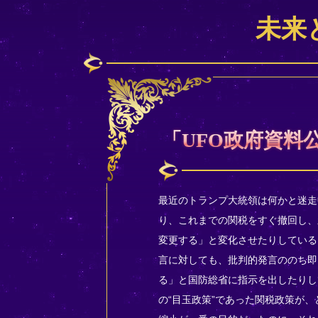
未来
「UFO政府資料
最近のトランプ大統領は何かと迷走
り、これまでの関税をすぐ撤回し、
変更する」と変化させたりしている
言に対しても、批判的発言ののち即
る」と国防総省に指示を出したりし
の“目玉政策”であった関税政策が