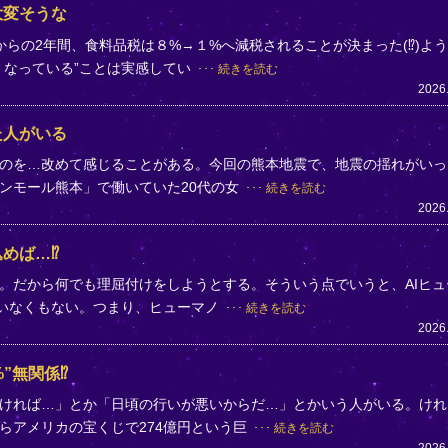
大変そうな
らの2年間、食料品税は８%→１%へ減税されることが決まった(⁉)よ
くなっている”ことは実感してい
続きを読む
2026
た人がいる
のを…改めて感じることがある。今回の熊本地震で、地震の揺れがいっ
ンモール熊本」で働いていた20代の女
続きを読む
2026
めば…⁉
。だから何でも理屈付けをしようとする。そういう点でいうと、AIヒュ
ていなくもない。つまり、ヒューマノ
続きを読む
2026
”無関係⁉
ければ…」とか「日頃の行いが悪いからだ…」とかいう人がいる。けれ
らアメリカの宝くじで274億円という巨
続きを読む