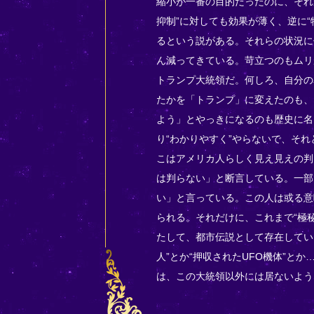
縮小が一番の目的だったのに、それ
抑制”に対しても効果が薄く、逆に“
るという説がある。それらの状況に
ん減ってきている。苛立つのもムリ
トランプ大統領だ。何しろ、自分の
たかを「トランプ」に変えたのも、
よう」とやっきになるのも歴史に名
り“わかりやすく”やらないで、そ
こはアメリカ人らしく見え見えの判
は判らない」と断言している。一部
い」と言っている。この人は或る意
られる。それだけに、これまで“極
たして、都市伝説として存在している
人”とか“押収されたUFO機体”と
は、この大統領以外には居ないよう