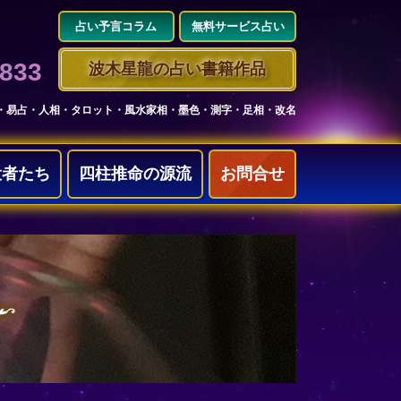
占い予言コラム
無料サービス占い
3833
波木星龍の占い書籍作品
・易占・人相・タロット・風水家相・墨色・測字・足相・改名
役者たち
四柱推命の源流
お問合せ