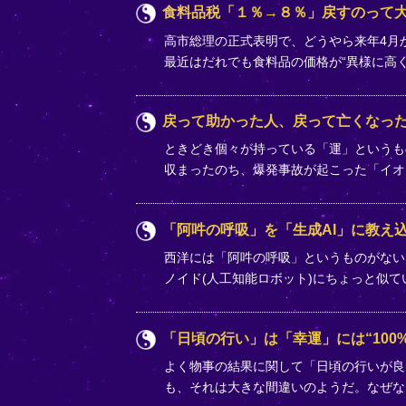
食料品税「１％→８％」戻すのって
高市総理の正式表明で、どうやら来年4月か
最近はだれでも食料品の価格が“異様に高
戻って助かった人、戻って亡くなっ
ときどき個々が持っている「運」というも
収まったのち、爆発事故が起こった「イオ
「阿吽の呼吸」を「生成AI」に教え込
西洋には「阿吽の呼吸」というものがない
ノイド(人工知能ロボット)にちょっと似
「日頃の行い」は「幸運」には“100%
よく物事の結果に関して「日頃の行いが良
も、それは大きな間違いのようだ。なぜな