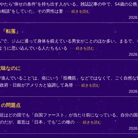
やたら“倖せの条件”を持ち出す人がいる。雑誌記事の中で、54歳の公務
の相談”をしていた。その男性は妻
続きを読む
2026
と「転落」
ム”で、ジムに通って身体を鍛えている男女がことのほか多い。まるで、
のように思い込んでいる人たちもいる
続きを読む
2026
意味なのに
が進んでいること”は、俗にいう「投機筋」などではなくて、ごく自然な
、政府・日銀がアメリカと協調して為替
続きを読む
2026
」の問題点
近はどの国でも「自国ファースト」が当たり前になっている。自分の国
のだが、最近は「日本」でも“この種の
続きを読む
2026