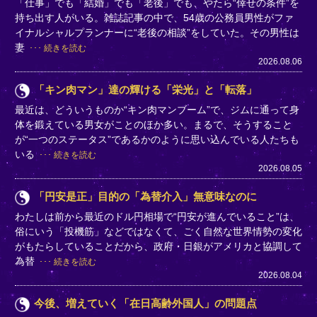
「仕事」でも「結婚」でも「老後」でも、やたら“倖せの条件”を
持ち出す人がいる。雑誌記事の中で、54歳の公務員男性がファ
イナルシャルプランナーに“老後の相談”をしていた。その男性は
妻
続きを読む
2026.08.06
「キン肉マン」達の輝ける「栄光」と「転落」
最近は、どういうものか“キン肉マンブーム”で、ジムに通って身
体を鍛えている男女がことのほか多い。まるで、そうすること
が“一つのステータス”であるかのように思い込んでいる人たちも
いる
続きを読む
2026.08.05
「円安是正」目的の「為替介入」無意味なのに
わたしは前から最近のドル円相場で“円安が進んでいること”は、
俗にいう「投機筋」などではなくて、ごく自然な世界情勢の変化
がもたらしていることだから、政府・日銀がアメリカと協調して
為替
続きを読む
2026.08.04
今後、増えていく「在日高齢外国人」の問題点