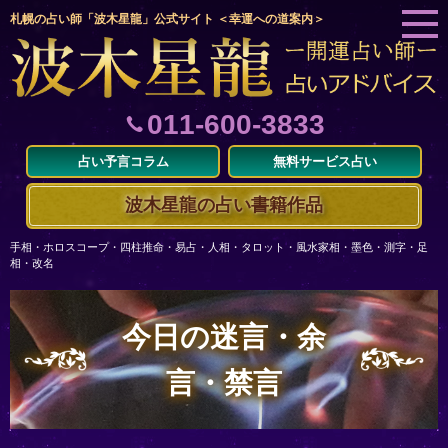
札幌の占い師「波木星龍」公式サイト ＜幸運への道案内＞
011-600-3833
占い予言コラム
無料サービス占い
波木星龍の占い書籍作品
手相・ホロスコープ・四柱推命・易占・人相・タロット・風水家相・墨色・測字・足
相・改名
今日の迷言・余
言・禁言