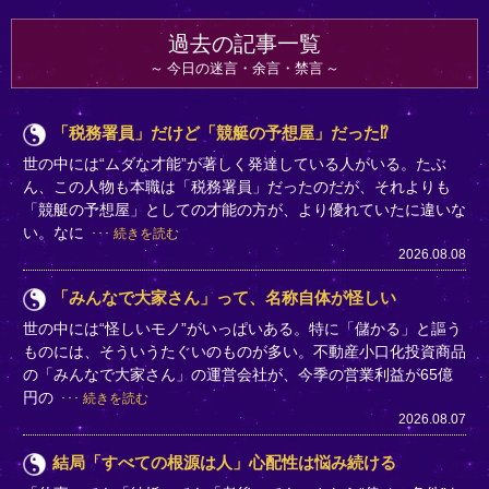
過去の記事一覧
今日の迷言・余言・禁言
「税務署員」だけど「競艇の予想屋」だった⁉
世の中には“ムダな才能”が著しく発達している人がいる。たぶ
ん、この人物も本職は「税務署員」だったのだが、それよりも
「競艇の予想屋」としての才能の方が、より優れていたに違いな
い。なに
続きを読む
2026.08.08
「みんなで大家さん」って、名称自体が怪しい
世の中には“怪しいモノ”がいっぱいある。特に「儲かる」と謳う
ものには、そういうたぐいのものが多い。不動産小口化投資商品
の「みんなで大家さん」の運営会社が、今季の営業利益が65億
円の
続きを読む
2026.08.07
結局「すべての根源は人」心配性は悩み続ける