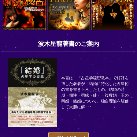
波木星龍著書のご案内
本書は、『占星学秘密教本』で好評を
博した著者が、結婚に特化した占星術
の書を書き下ろしたもの。結婚の時
期・相性・宿縁（絆）・複数婚・玉の
輿婚・離婚について、独自理論を駆使
して大胆に解･･･