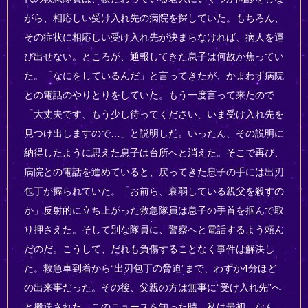
がら、相応しい受け入れ先の病院を探していた。もちろん、
その症状に相応しい受け入れ先が決まらなければ、病人を運
び出せない。ところが、通報してきた息子は何故か焦ってい
た。「なにをしているんだ」と言ってきたが、かまわず病院
との電話のやりとりをしていた。もう一度言って来たので
「大丈夫です、もう少し待ってください、いま受け入れ先を
見つけ出しますので…」と説明した。いったん、その説明に
納得したように思えた息子は台所へと消えた。そこで再び、
病院との電話を進めていると、戻ってきた息子の手には出刃
包丁が握られていた。「お前ら、衰弱している親父を殺すの
か」反射的に立ち上がった救急隊員は息子の手首を掴んで取
り押さえた。そして別な隊員に、警察へと電話するよう頼ん
だのだ。こうして、だれも負傷することなく事件は解決し
た。救急車到着から“出刃包丁の脅迫”まで、わずか4分ほど
の出来事だった。その後、父親の方は無事に“受け入れ先”へ
と搬送された。このニュースを知った時、私は最初、なん