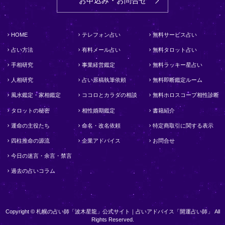
お申込み・お問合せ
HOME
テレフォン占い
無料サービス占い
占い方法
有料メール占い
無料タロット占い
手相研究
事業経営鑑定
無料ラッキー星占い
人相研究
占い原稿執筆依頼
無料即断鑑定ルーム
風水鑑定・家相鑑定
ココロとカラダの相談
無料ホロスコープ相性診断
タロットの秘密
相性婚期鑑定
書籍紹介
運命の主役たち
命名・改名依頼
特定商取引に関する表示
四柱推命の源流
企業アドバイス
お問合せ
今日の迷言・余言・禁言
過去の占いコラム
Copyright © 札幌の占い師「波木星龍」公式サイト｜占いアドバイス「開運占い師」 All
Rights Reserved.