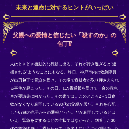
未来と運命に対するヒントがいっぱい
父親への愛情と信じたい「殺すのか」の
包丁⁉
人はときどき衝動的な行動に出る。それが行き過ぎると“逮
捕される”ようなことにもなる。昨日、神戸市内の救急隊員
が出刃包丁で脅迫を受け、その場で容疑者が取り押さえられ
る事件が起こった。その日、119番通報を受けて一台の救急
車が要請先に向かった。その家では、このところ2～3日食
欲がなくなり衰弱している90代の父親が居た。それを心配
した67歳の息子からの通報だった。だが衰弱しているとは
いえ、緊急を要するほどの症状ではなかった。到着した30
代の救急隊員は、横たわっている老人にいくつか問診をしな