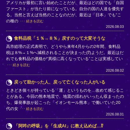
アメリカが最初に言い始めたことだが、最近はどの国でも「自国
ファースト」が当たり前になっている。自分の国の人達を優先す
る。当然と言えば当然のことなのだが、最近は「日本」でも“こ
の種の
続きを読む
2026.08.03
食料品税「１％→８％」戻すのって大変そうな
高市総理の正式表明で、どうやら来年4月からの2年間、食料品
税は８%→１%へ減税されることが決まった(⁉)ようだ。最近はだ
れでも食料品の価格が“異様に高くなっている”ことは実感してい
続きを読む
2026.08.02
戻って助かった人、戻って亡くなった人がいる
ときどき個々が持っている「運」というものを…改めて感じるこ
とがある。今回の熊本地震で、地震の揺れがいったん収まったの
ち、爆発事故が起こった「イオンモール熊本」で働いていた20
代の女
続きを読む
2026.08.01
「阿吽の呼吸」を「生成AI」に教え込めば…⁉