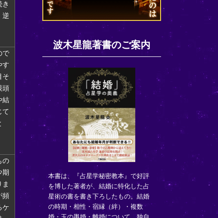
続き
。逆
波木星龍著書のご案内
ので
やす
目そ
眼頭
や結
じて
と
もの
少期
本書は、『占星学秘密教本』で好評
りま
を博した著者が、結婚に特化した占
が頻
星術の書を書き下ろしたもの。結婚
の時期・相性・宿縁（絆）・複数
るケ
婚・玉の輿婚・離婚について、独自