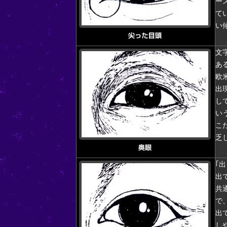
ー
て
い
文
あ
欧
出
し
い
こ
乏
｢
出
共
で
出
し