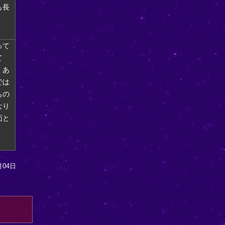
も長
って
て
くあ
では
もの
なり
面と
月04日