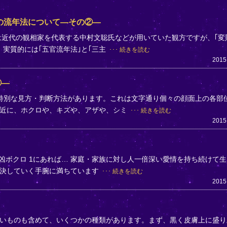
の流年法について―その②―
は近代の観相家を代表する中村文聡氏などが用いていた観方ですが、｢変
実質的には｢五官流年法｣と｢三主
続きを読む
2015
①―
特別な見方・判断方法があります。これは文字通り個々の顔面上の各部
付近に、ホクロや、キズや、アザや、シミ
続きを読む
2015
 凶ボクロ 1にあれば… 家庭・家族に対し人一倍深い愛情を持ち続けて
解決していく手腕に満ちています
続きを読む
2015
いものも含めて、いくつかの種類があります。まず、黒く皮膚上に盛り