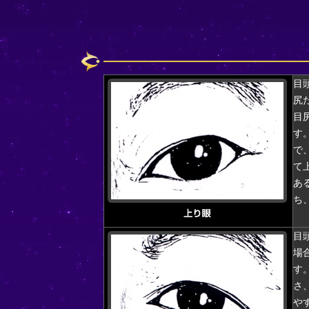
目
尻
目
す
で
て
あ
ち
目
場
す
さ
や