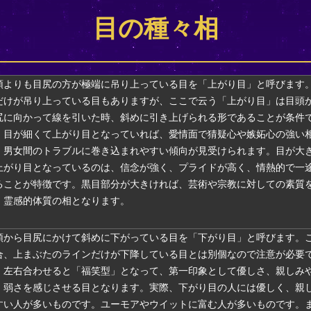
目の種々相
頭よりも目尻の方が極端に吊り上っている目を「上がり目」と呼びます
だけが吊り上っている目もありますが、ここで云う「上がり目」は目頭
尻に向かって線を引いた時、斜めに引き上げられる形であることが条件
。目が細くて上がり目となっていれば、愛情面で猜疑心や嫉妬心の強い
、男女間のトラブルに巻き込まれやすい傾向が見受けられます。目が大
上がり目となっているのは、信念が強く、プライドが高く、情熱的で一
ることが特徴です。黒目部分が大きければ、芸術や宗教に対しての素質
、霊感的体質の相となります。
頭から目尻にかけて斜めに下がっている目を「下がり目」と呼びます。
合、上まぶたのラインだけが下降している目とは別個なので注意が必要
。左右合わせると「福笑型」となって、第一印象として優しさ、親しみ
、弱さを感じさせる目となります。実際、下がり目の人には優しく、親
すい人が多いものです。ユーモアやウイットに富む人が多いものです。