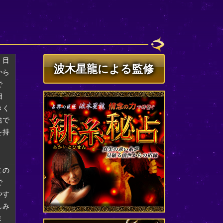
。目
波木星龍による監修
から
で
相
きく
途で
を持
この
で
やす
しみ
ま