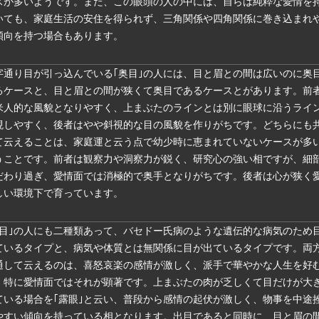
スが多いようです。また、この眼頭の人の中には、自らは純粋な愛情を
いても、家庭生活の安住を得られず、三角関係や四角関係に巻き込まれ
傾向を持つ場合もあります。
字通り目が引っ込んでいる｢奥目｣の人には、目と眉との間は広いのに奥
るケースと、目と眉との間が狭くて奥目であるケースとがあります。前
米人的な風貌となりやすく、上まぶたのラインとは別に眼球に沿うライ
現しやすく、後者はやや斜視的な目の風貌を作りがちです。どちらにも
て云えることは、家庭運と云う点で幼少時に恵まれていないケースが多
うことです。前者は観察力や洞察力が鋭く、研究心の強い相ですが、細
だわり過ぎ、愛情面では消極的で奥手となりがちです。後者は心が狭く
しい環境下で育っています。
出目｣の人にも二種類あって、バセドー氏病のような遺伝的な病気のため
ているタイプと、病気や体質とは無関係に目が出ているタイプです。両
通して云えるのは、喜怒哀楽の感情が激しく、派手で華やかな人生を好
、特に愛情面ではそれが顕著です。上まぶたの肉が乏しくて目だけが大
ている場合を｢露眼｣と云い、普段から感情の起伏が激しく、物事を中途
やすい傾向を持っている相となります。出目であると同時に、目と眉の