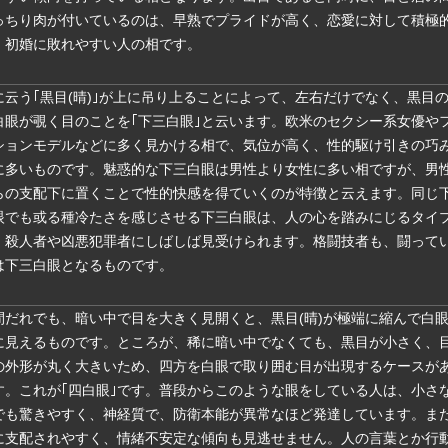
っちり肉が付いているのは、早熟でプライドが高く、恋愛に対して積極
、初婚に敗れやすい人の相です。
に云う｢黒目(晴)｣が上に吊り上ることによって、左右だけでなく、黒目
白眼が覗く目のことを｢下三白眼｣と云います。欧米のセクシー系女優や
ションモデルなどに多く見かける相で、気位が高く、性的駆け引きの巧
に多いものです。魅惑的な下三白眼は男性より女性に多い相ですが、男
らの支配下に置くことで性的快感を得ていくのが特徴と云えます。同じ
眼でも或る種冷たさを感じさせる下三白眼は、人の心を踏みにじるタイ
、殺人者や凶悪犯罪者にしばしば見受けられます。格闘技者も、闘って
は下三白眼となるものです。
間だれでも、暗い中で目を大きく見開くと、黒目(晴)が極端に縮んで白
に見えるものです。ところが、稀に暗い中でなくても、黒目が小さく、
の外形が丸く大きいため、四方を白眼で取り囲む目が出現するケースが
す。これが｢四白眼｣です。普段からこのような眼をしている人は、小さ
でも驚きやすく、神経質で、防衛本能が異常なほど発達しています。ま
に支配されやすく、情緒不安定な傾向も見逃せません。人の言葉とか行