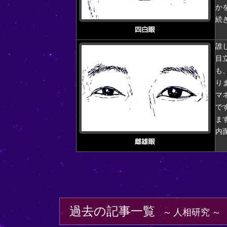
か
続
誰
目
も
り
マ
で
ま
内
過去の記事一覧
人相研究