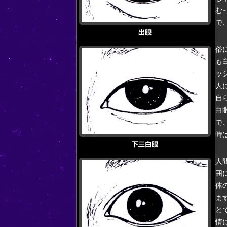
む
で
俗
も
ッ
人
自
白
で
時
人
囲
体
ま
と
情