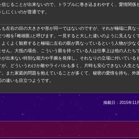
を信じることが出来ないので、トラブルに巻き込まれやすく、愛情関係
きしにくいのが普通です。
しも左右の目の大きさや形が同一ではないのですが、それが極端に異な
立つ相を｢雌雄眼｣と呼びます。一見すると大した違いのように見えなく
、よくよく観察すると極端に左右の眼が異なっているという人物が少な
ません。大抵の場合、こういう眼を持っている人は仕事上は他の人たち
ネが出来ない特別な能力や手腕を発揮し、それなりの立場に付いている
すが、どういうわけか敵やライバルも多く、片時も安心できない人生と
す。また家庭的問題を抱えていることが多くて、秘密の愛情を持ち、外
面の違いも目立つようです。
掲載日：2015年11