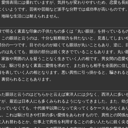
。愛情表現には優れていますが、気持ちが変わりやすいため、恋愛も長
にくいようです。芸術や芸能など派手な分野では成功率が高いものです
、地味な生活には耐えられません。
康で明るく素直な印象の子供たちの多くは「丸い眼頭」を持っているも
。この眼頭と云うのは、十分な観察能力を持たないと、見逃してしまい
部分の一つです。目そのものが細くても眼頭が丸いこともあり、逆に、
ものは丸くても、眼頭の部分は鋭く突きでていることもあります。丸い
、家族や周囲の人を疑うことなく生きていく人の相です。男女間の恋愛
では、駆け引きなく素直に愛情を求めて、また自らも相手を全面的に信
情を表していく人の相となります。悪い異性に引っ掛かると、騙される
、裏切られることもあります。
った眼頭と云うのはどちらかと云えば東洋人には少なく、西洋人に多い
すが、最近は日本人にも多くみられるようになってきました。また、幼
尖っていなくても、十代後半以降になって尖ってくるケースも少なくあ
ん。これは駆け引きや打算の多い愛情をあらわすもので、異性との関係
に入れ替わるとか、仕事上で異性を利用することの多い人たちに鋭く尖