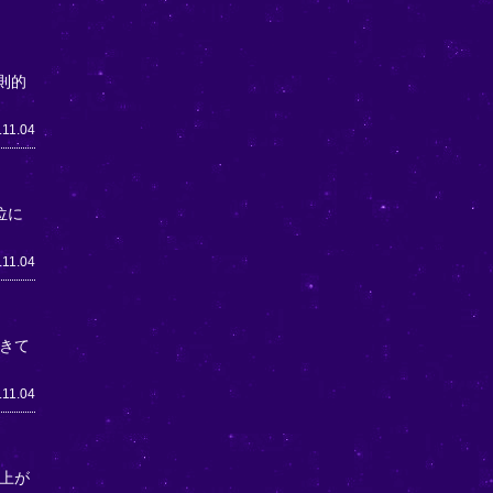
則的
.11.04
位に
.11.04
生きて
.11.04
上が