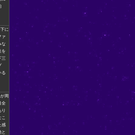
的
の下に
ファ
みな
性を
下三
プ
いる
眼が周
目全
あり
なこ
た感
動と