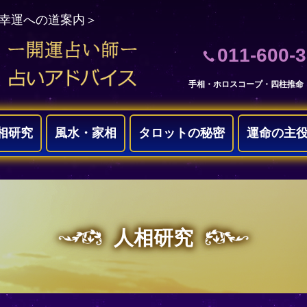
＜幸運への道案内＞
011-600-
手相・ホロスコープ・四柱推命
相研究
風水・家相
タロットの秘密
運命の主
人相研究