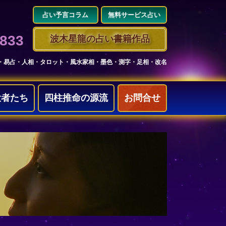
占い予言コラム
無料サービス占い
3833
波木星龍の占い書籍作品
・易占・人相・タロット・風水家相・墨色・測字・足相・改名
役者たち
四柱推命の源流
お問合せ