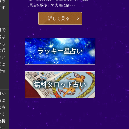
持っ
理論を駆使して大胆に解･･･
やす
詳しく見る
目で
者は
ンも
ラッキー星占い
共通
いと
部に
愛情
無料タロット占い
目が
方に
む点
きく
挫折
間に