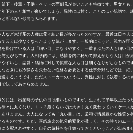
、部下・後輩・子供・ペットの面倒見が良いことも特徴です。男女とも
と年下の人と相性が良いでしょう。異性には甘く、ことのほか親切で、
ると断れない傾向もみられます。
本人など東洋系の人種は元々細い目が多かったのですが、最近は日本人
って云えば少なくなったような気がします。一般的に云うと、視力が弱
鏡を掛けている人は「細い目」になりやすく、一重まぶたの人も細い目
を与えがちです。人相学的には、感情を内に秘めて抑えがちな人は目が
りやすいし、恋愛・結婚に対して慎重な人も目は細くなりがちなもので
んなときにも冷静さを失わない性格を必要とする仕事分野などでは、細
活躍するようです。ただストーカーのように、異性に対して執着するの
目で決してあきらめません。
般的には、出産時の子供の目は細いものですが、生まれて半年以上たっ
ら徐々に丸くなり、１～３歳くらいでは大きく丸く変わっていくケース
くありません。大人になっても「丸い目」は、柔和で情感豊かな性質を
いるものです。ただ、喜怒哀楽の気分的変化が激しく、その時々のムー
情に支配されやすく、自分の気持ちを仕舞っておくということが出来ま