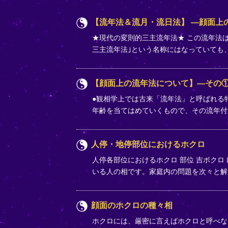
【流年法＆流月・流日法】 ―顔面上
★現代の変則的三主流年法★ この流年法
三主流年法｣という名称にはなっていても、
【顔面上の流年法について】―その
●観相学上では古来「流年法」と呼ばれる
年齢を当てはめていくもので、その流年
人停・地停部位におけるホクロ
人停各部位におけるホクロ 部位 吉ボクロ
いる人の相です。家庭内の問題を次々と
顔面のホクロの種々相
ホクロには、厳密に言えばホクロと呼べな