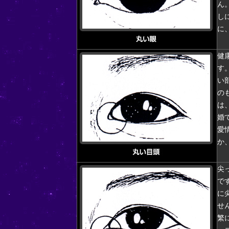
ん
し
に
健
す
い
の
は
婚
愛
か
尖
で
に
せ
繁