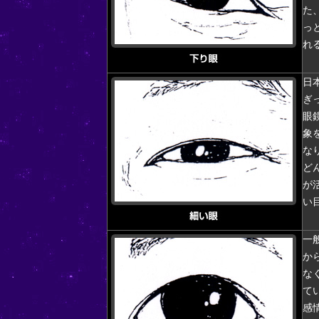
た
っ
れ
日
ぎ
眼
象
な
ど
が
い
一
か
な
て
感