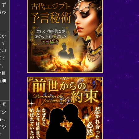
、ず
誘わ
にか
くて
の印
細く
す。
い目
も細
た頃
が少
持っ
ドや
せ