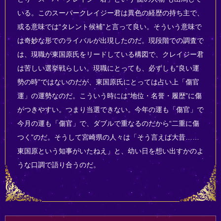
いる。このスーパークレイジー君は異色の経歴の持ち主で、
或る意味では“タレント候補”と言って良い。そういう意味で
は奇妙な形でのライバルが出現したのだ。現段階での調査で
は、現職が東国原氏をリードしている構図で、クレイジー君
は苦しい選挙戦らしい。現職にとっても、必ずしも“良い運
勢の時”ではないのだが、東国原氏にとっては占い上「傷官
運」の運勢なのだ。こういう時には“地位・名誉・履歴”に傷
がつきやすい。つまり当選できない。今年の運も「傷官」で
今月の運も「傷官」で、ダブルで重なるのだから“二重に傷
つく”のだ。そうして宮崎県の人々は「そう言えば大昔……
東国原という知事がいたねえ」と、幼い日を想い出すかのよ
うな口調で語り合うのだ。