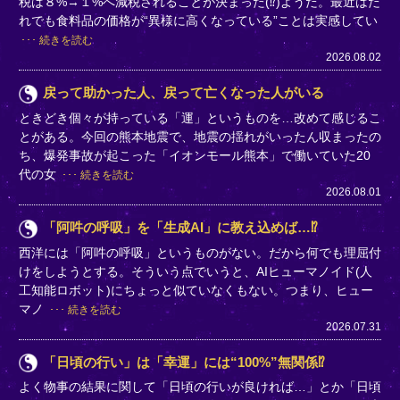
税は８%→１%へ減税されることが決まった(⁉)ようだ。最近はだ
れでも食料品の価格が“異様に高くなっている”ことは実感してい
続きを読む
2026.08.02
戻って助かった人、戻って亡くなった人がいる
ときどき個々が持っている「運」というものを…改めて感じるこ
とがある。今回の熊本地震で、地震の揺れがいったん収まったの
ち、爆発事故が起こった「イオンモール熊本」で働いていた20
代の女
続きを読む
2026.08.01
「阿吽の呼吸」を「生成AI」に教え込めば…⁉
西洋には「阿吽の呼吸」というものがない。だから何でも理屈付
けをしようとする。そういう点でいうと、AIヒューマノイド(人
工知能ロボット)にちょっと似ていなくもない。つまり、ヒュー
マノ
続きを読む
2026.07.31
「日頃の行い」は「幸運」には“100%”無関係⁉
よく物事の結果に関して「日頃の行いが良ければ…」とか「日頃