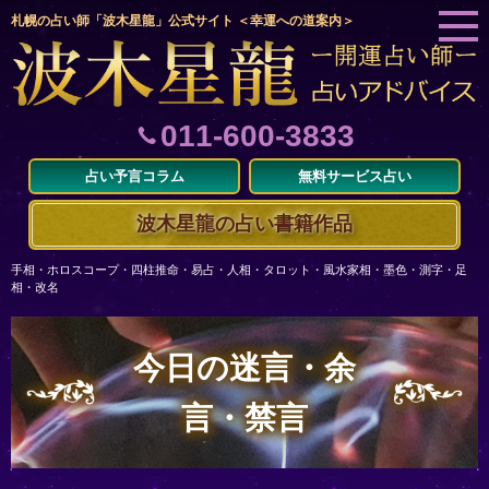
札幌の占い師「波木星龍」公式サイト ＜幸運への道案内＞
011-600-3833
占い予言コラム
無料サービス占い
波木星龍の占い書籍作品
手相・ホロスコープ・四柱推命・易占・人相・タロット・風水家相・墨色・測字・足
相・改名
今日の迷言・余
言・禁言