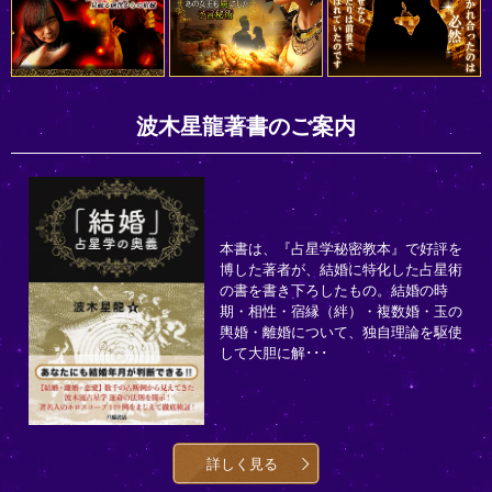
波木星龍著書のご案内
本書は、『占星学秘密教本』で好評を
博した著者が、結婚に特化した占星術
の書を書き下ろしたもの。結婚の時
期・相性・宿縁（絆）・複数婚・玉の
輿婚・離婚について、独自理論を駆使
して大胆に解･･･
詳しく見る