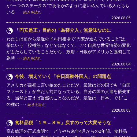
が“一つのステータス”であるかのように思い込んでいる人たちも
いる
続きを読む
2026.08.05
「円安是正」目的の「為替介入」無意味なのに
わたしは前から最近のドル円相場で“円安が進んでいること”は、
俗にいう「投機筋」などではなくて、ごく自然な世界情勢の変化
がもたらしていることだから、政府・日銀がアメリカと協調して
為替
続きを読む
2026.08.04
今後、増えていく「在日高齢外国人」の問題点
アメリカが最初に言い始めたことだが、最近はどの国でも「自国
ファースト」が当たり前になっている。自分の国の人達を優先す
る。当然と言えば当然のことなのだが、最近は「日本」でも“こ
の種の
続きを読む
2026.08.03
食料品税「１％→８％」戻すのって大変そうな
高市総理の正式表明で、どうやら来年4月からの2年間、食料品