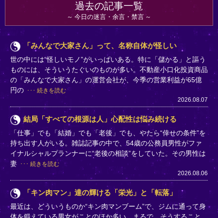
過去の記事一覧
今日の迷言・余言・禁言
「みんなで大家さん」って、名称自体が怪しい
世の中には“怪しいモノ”がいっぱいある。特に「儲かる」と謳う
ものには、そういうたぐいのものが多い。不動産小口化投資商品
の「みんなで大家さん」の運営会社が、今季の営業利益が65億
円の
続きを読む
2026.08.07
結局「すべての根源は人」心配性は悩み続ける
「仕事」でも「結婚」でも「老後」でも、やたら“倖せの条件”を
持ち出す人がいる。雑誌記事の中で、54歳の公務員男性がファ
イナルシャルプランナーに“老後の相談”をしていた。その男性は
妻
続きを読む
2026.08.06
「キン肉マン」達の輝ける「栄光」と「転落」
最近は、どういうものか“キン肉マンブーム”で、ジムに通って身
体を鍛えている男女がことのほか多い。まるで、そうすること