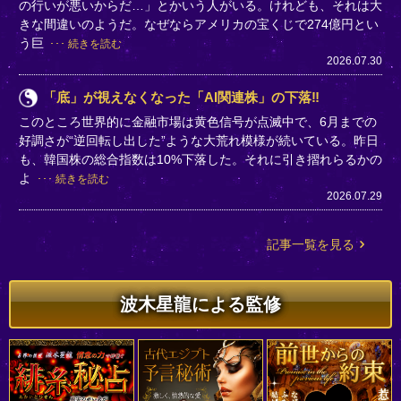
の行いが悪いからだ…」とかいう人がいる。けれども、それは大
きな間違いのようだ。なぜならアメリカの宝くじで274億円とい
う巨
続きを読む
2026.07.30
「底」が視えなくなった「AI関連株」の下落‼
このところ世界的に金融市場は黄色信号が点滅中で、6月までの
好調さが“逆回転し出した”ような大荒れ模様が続いている。昨日
も、韓国株の総合指数は10%下落した。それに引き摺れらるかの
よ
続きを読む
2026.07.29
記事一覧を見る
波木星龍による監修