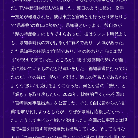
だ。TVや新聞や雑誌が注目した。連日のように彼の一挙手
一投足が報道された。彼は東京と宮崎とを行ったり来たりし
て“県産物”の宣伝に努めた。県知事というより、彼自身が
「県の特産物」のようですらあった。彼はタレント時代より
も、県知事時代の方がはるかに有名であり、人気があった。
ただ県知事の任期は4年間であり、その終わりころには“翳
り”が視えて来ていた。ところが、彼は“最盛期の勢い”が自
分に続いているものだと勘違いをした。都知事選に打って出
たのだ。その後は「勢い」が消え、過去の有名人であるかの
ような“扱い”を受けるようになった。何とか昔の「勢い」と
「輝き」を取り戻したい。2022年、比較的早くから今回の
「宮崎県知事選出馬」を公言した。そして自民党からの“推
薦”を取り付けようとしたが、なぜか県連は応援しなかっ
た。こうしてキビシイ戦いが始まった。今回の知事選には現
職で4選を目指す河野俊嗣氏も出馬している。そしてもうひ
とり「スーパークレイジー君」という“謎の人物”も出馬して