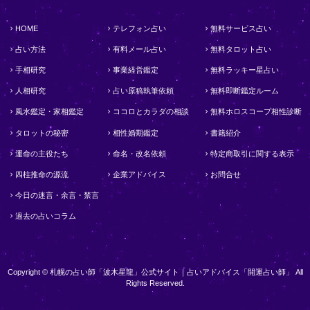
HOME
テレフォン占い
無料サービス占い
占い方法
有料メール占い
無料タロット占い
手相研究
事業経営鑑定
無料ラッキー星占い
人相研究
占い原稿執筆依頼
無料即断鑑定ルーム
風水鑑定・家相鑑定
ココロとカラダの相談
無料ホロスコープ相性診断
タロットの秘密
相性婚期鑑定
書籍紹介
運命の主役たち
命名・改名依頼
特定商取引に関する表示
四柱推命の源流
企業アドバイス
お問合せ
今日の迷言・余言・禁言
過去の占いコラム
Copyright © 札幌の占い師「波木星龍」公式サイト｜占いアドバイス「開運占い師」 All
Rights Reserved.