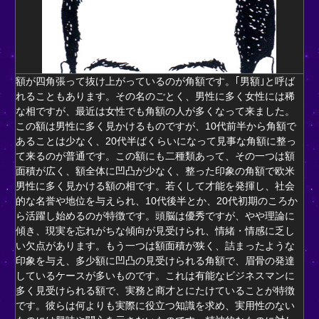
額が四角張って抜け上がっているのが角額です。｢男額｣と呼ば
れることもあります。その名のごとく、男性に多く女性には稀
な相ですが、最近は女性でも角額の人が多くなって来ました。
この額は男性に多く見かけるものですが、10代前半から角額で
あることは少なく、20代半ばくらいになって見事な角額に整っ
て来るのが普通です。この額にも二種類あって、その一つは額
面積が広く、額全体に凹凸が少なく、整った印象の角額で欧米
男性に多く見かける額の相です。若くして才能を発揮し、社会
的な名誉や地位を与えられ、10代後半とか、20代初期のころか
ら活躍し始めるのが特徴です。頭脳は優秀ですが、やや理論に
傾き、現実を忘れがちな傾向が見受けられ、情緒・情感に乏し
い欠点があります。もう一つは額面積が狭く、詰まったような
印象を与え、多少額に凹凸の見受けられる角額で、眉骨の発達
しているケースが多いものです。これは有能なビジネスマンに
多く見受けられる額で、実務と商才とにたけていることが特徴
です。彼らは何よりも実際に役立つ知識を求め、実用性のない