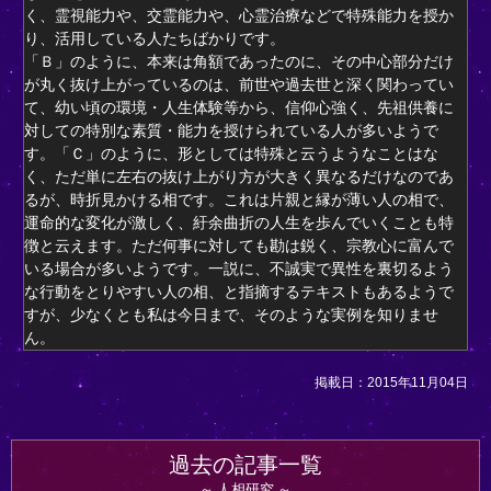
く、霊視能力や、交霊能力や、心霊治療などで特殊能力を授か
り、活用している人たちばかりです。
「Ｂ」のように、本来は角額であったのに、その中心部分だけ
が丸く抜け上がっているのは、前世や過去世と深く関わってい
て、幼い頃の環境・人生体験等から、信仰心強く、先祖供養に
対しての特別な素質・能力を授けられている人が多いようで
す。「Ｃ」のように、形としては特殊と云うようなことはな
く、ただ単に左右の抜け上がり方が大きく異なるだけなのであ
るが、時折見かける相です。これは片親と縁が薄い人の相で、
運命的な変化が激しく、紆余曲折の人生を歩んでいくことも特
徴と云えます。ただ何事に対しても勘は鋭く、宗教心に富んで
いる場合が多いようです。一説に、不誠実で異性を裏切るよう
な行動をとりやすい人の相、と指摘するテキストもあるようで
すが、少なくとも私は今日まで、そのような実例を知りませ
ん。
掲載日：2015年11月04日
過去の記事一覧
人相研究