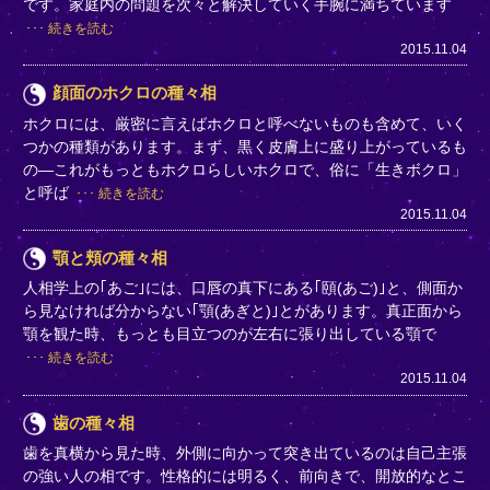
です。家庭内の問題を次々と解決していく手腕に満ちています
続きを読む
2015.11.04
顔面のホクロの種々相
ホクロには、厳密に言えばホクロと呼べないものも含めて、いく
つかの種類があります。まず、黒く皮膚上に盛り上がっているも
の―これがもっともホクロらしいホクロで、俗に「生きボクロ」
と呼ば
続きを読む
2015.11.04
顎と頬の種々相
人相学上の｢あご｣には、口唇の真下にある｢頤(あご)｣と、側面か
ら見なければ分からない｢顎(あぎと)｣とがあります。真正面から
顎を観た時、もっとも目立つのが左右に張り出している顎で
続きを読む
2015.11.04
歯の種々相
歯を真横から見た時、外側に向かって突き出ているのは自己主張
の強い人の相です。性格的には明るく、前向きで、開放的なとこ