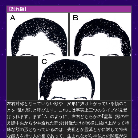
【乱れ額】
左右対称となっていない額や、変形に抜け上がっている額のこ
とを｢乱れ額｣と呼びます。これには事実上三つのタイプが見受
けられます。まず｢Ａ｣のように、左右どちらかの｢霊墓｣(額の生
え際中央からやや逸れた部分)付近だけが異様に抜け上がって特
殊な額の形となっているのは、先祖とか霊墓とかに対して特殊
な能力を持つ人の相であって、生まれながら神仏との関連が深