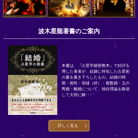
波木星龍著書のご案内
本書は、『占星学秘密教本』で好評を
博した著者が、結婚に特化した占星術
の書を書き下ろしたもの。結婚の時
期・相性・宿縁（絆）・複数婚・玉の
輿婚・離婚について、独自理論を駆使
して大胆に解･･･
詳しく見る