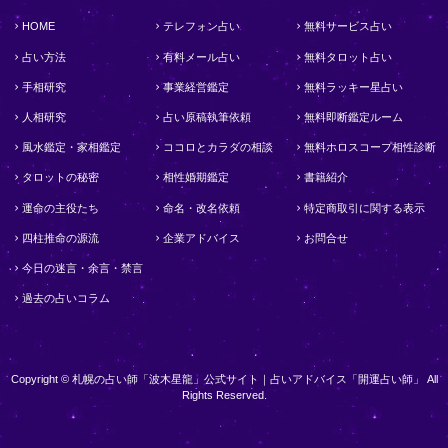
HOME
テレフォン占い
無料サービス占い
占い方法
有料メール占い
無料タロット占い
手相研究
事業経営鑑定
無料ラッキー星占い
人相研究
占い原稿執筆依頼
無料即断鑑定ルーム
風水鑑定・家相鑑定
ココロとカラダの相談
無料ホロスコープ相性診断
タロットの秘密
相性婚期鑑定
書籍紹介
運命の主役たち
命名・改名依頼
特定商取引に関する表示
四柱推命の源流
企業アドバイス
お問合せ
今日の迷言・余言・禁言
過去の占いコラム
Copyright © 札幌の占い師「波木星龍」公式サイト｜占いアドバイス「開運占い師」 All
Rights Reserved.