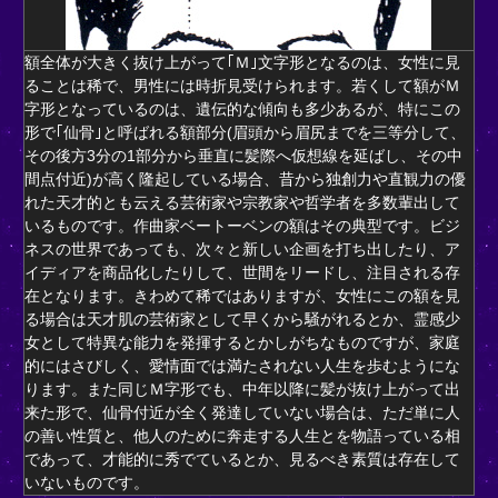
額全体が大きく抜け上がって｢Ｍ｣文字形となるのは、女性に見
ることは稀で、男性には時折見受けられます。若くして額がＭ
字形となっているのは、遺伝的な傾向も多少あるが、特にこの
形で｢仙骨｣と呼ばれる額部分(眉頭から眉尻までを三等分して、
その後方3分の1部分から垂直に髪際へ仮想線を延ばし、その中
間点付近)が高く隆起している場合、昔から独創力や直観力の優
れた天才的とも云える芸術家や宗教家や哲学者を多数輩出して
いるものです。作曲家ベートーベンの額はその典型です。ビジ
ネスの世界であっても、次々と新しい企画を打ち出したり、ア
イディアを商品化したりして、世間をリードし、注目される存
在となります。きわめて稀ではありますが、女性にこの額を見
る場合は天才肌の芸術家として早くから騒がれるとか、霊感少
女として特異な能力を発揮するとかしがちなものですが、家庭
的にはさびしく、愛情面では満たされない人生を歩むようにな
ります。また同じＭ字形でも、中年以降に髪が抜け上がって出
来た形で、仙骨付近が全く発達していない場合は、ただ単に人
の善い性質と、他人のために奔走する人生とを物語っている相
であって、才能的に秀でているとか、見るべき素質は存在して
いないものです。