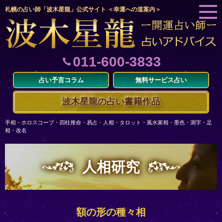
札幌の占い師「波木星龍」公式サイト ＜幸運への道案内＞
011-600-3833
占い予言コラム
無料サービス占い
波木星龍の占い書籍作品
手相・ホロスコープ・四柱推命・易占・人相・タロット・風水家相・墨色・測字・足
相・改名
人相研究
額の形の種々相