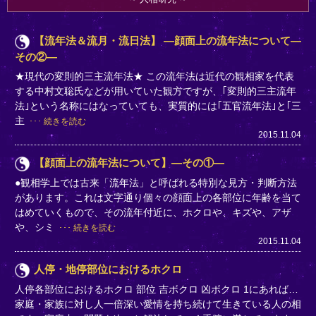
【流年法＆流月・流日法】 ―顔面上の流年法について―
その②―
★現代の変則的三主流年法★ この流年法は近代の観相家を代表
する中村文聡氏などが用いていた観方ですが、｢変則的三主流年
法｣という名称にはなっていても、実質的には｢五官流年法｣と｢三
主
続きを読む
2015.11.04
【顔面上の流年法について】―その①―
●観相学上では古来「流年法」と呼ばれる特別な見方・判断方法
があります。これは文字通り個々の顔面上の各部位に年齢を当て
はめていくもので、その流年付近に、ホクロや、キズや、アザ
や、シミ
続きを読む
2015.11.04
人停・地停部位におけるホクロ
人停各部位におけるホクロ 部位 吉ボクロ 凶ボクロ 1にあれば…
家庭・家族に対し人一倍深い愛情を持ち続けて生きている人の相