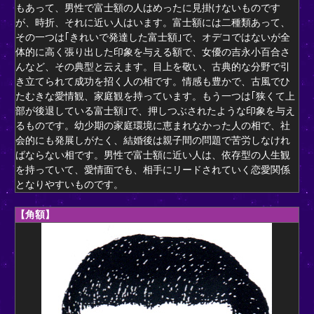
もあって、男性で富士額の人はめったに見掛けないものです
が、時折、それに近い人はいます。富士額には二種類あって、
その一つは｢きれいで発達した富士額｣で、オデコではないが全
体的に高く張り出した印象を与える額で、女優の吉永小百合さ
んなど、その典型と云えます。目上を敬い、古典的な分野で引
き立てられて成功を招く人の相です。情感も豊かで、古風でひ
たむきな愛情観、家庭観を持っています。もう一つは｢狭くて上
部が後退している富士額｣で、押しつぶされたような印象を与え
るものです。幼少期の家庭環境に恵まれなかった人の相で、社
会的にも発展しがたく、結婚後は親子間の問題で苦労しなけれ
ばならない相です。男性で富士額に近い人は、依存型の人生観
を持っていて、愛情面でも、相手にリードされていく恋愛関係
となりやすいものです。
【角額】