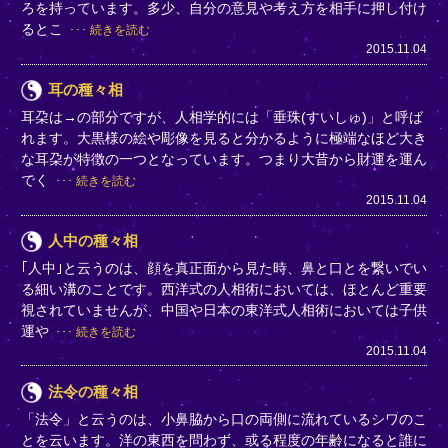
ろを持っています。多少、自分の意見や考え方を相手に押し付け
るとこ
続きを読む
2015.11.04
耳の種々相
耳朶は→の部分ですが、人相学的には「垂珠(すいしゅ)」と呼ば
れます。大黒様の絵や彫像を見ると分かるように極端なほど大き
な耳朶が特徴の一つとなっています。つまり大昔から財運を運ん
でく
続きを読む
2015.11.04
人中の種々相
｢人中｣と云うのは、顔を真正面から見た時、鼻と口とを繋いでい
る細い溝のことです。西洋式の人相術においては、ほとんど重要
視されていませんが、中国や日本の東洋式人相術においては子供
運や
続きを読む
2015.11.04
法令の種々相
「法令」と云うのは、小鼻脇から口の両側に流れているシワのこ
とを云います。洋の東西を問わず、或る程度の年齢になると誰に