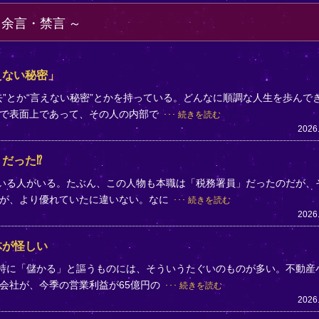
・余言・禁言
えない秘密」
”とか“言えない秘密”とかを持っている。どんなに順調な人生を歩んで
まで表面上であって、その人の内部で
続きを読む
2026
だった⁉
ている人がいる。たぶん、この人物も本職は「税務署員」だったのだが、
方が、より優れていたに違いない。なに
続きを読む
2026
体が怪しい
。特に「儲かる」と謳うものには、そういうたぐいのものが多い。不動産
会社が、今季の営業利益が65億円の
続きを読む
2026