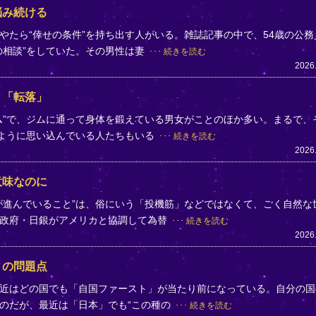
悩み続ける
やたら“倖せの条件”を持ち出す人がいる。雑誌記事の中で、54歳の公務
の相談”をしていた。その男性は妻
続きを読む
2026
と「転落」
ム”で、ジムに通って身体を鍛えている男女がことのほか多い。まるで、
のように思い込んでいる人たちもいる
続きを読む
2026
意味なのに
が進んでいること”は、俗にいう「投機筋」などではなくて、ごく自然な
、政府・日銀がアメリカと協調して為替
続きを読む
2026
」の問題点
近はどの国でも「自国ファースト」が当たり前になっている。自分の国
のだが、最近は「日本」でも“この種の
続きを読む