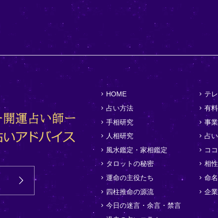
HOME
テレ
占い方法
有料
手相研究
事業
人相研究
占い
風水鑑定・家相鑑定
ココ
タロットの秘密
相性
運命の主役たち
命名
四柱推命の源流
企業
今日の迷言・余言・禁言