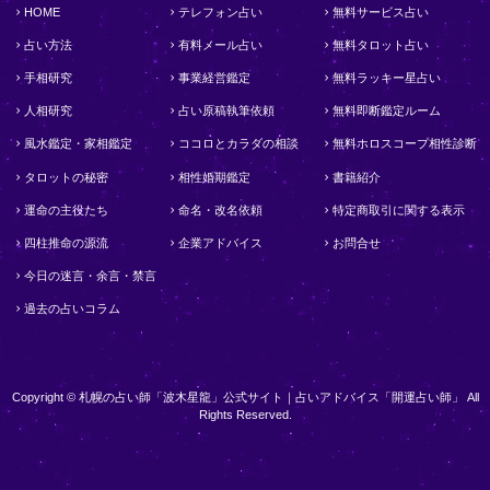
HOME
テレフォン占い
無料サービス占い
占い方法
有料メール占い
無料タロット占い
手相研究
事業経営鑑定
無料ラッキー星占い
人相研究
占い原稿執筆依頼
無料即断鑑定ルーム
風水鑑定・家相鑑定
ココロとカラダの相談
無料ホロスコープ相性診断
タロットの秘密
相性婚期鑑定
書籍紹介
運命の主役たち
命名・改名依頼
特定商取引に関する表示
四柱推命の源流
企業アドバイス
お問合せ
今日の迷言・余言・禁言
過去の占いコラム
Copyright © 札幌の占い師「波木星龍」公式サイト｜占いアドバイス「開運占い師」 All
Rights Reserved.