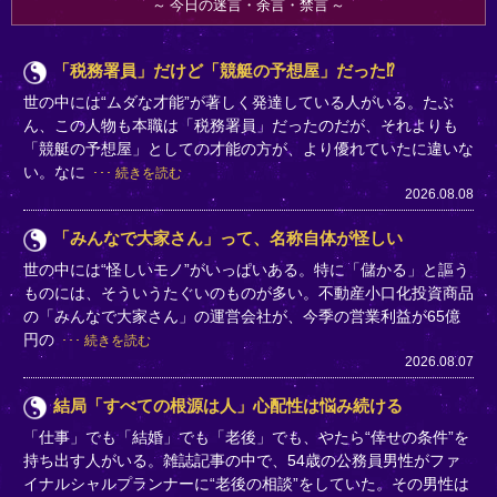
今日の迷言・余言・禁言
「税務署員」だけど「競艇の予想屋」だった⁉
世の中には“ムダな才能”が著しく発達している人がいる。たぶ
ん、この人物も本職は「税務署員」だったのだが、それよりも
「競艇の予想屋」としての才能の方が、より優れていたに違いな
い。なに
続きを読む
2026.08.08
「みんなで大家さん」って、名称自体が怪しい
世の中には“怪しいモノ”がいっぱいある。特に「儲かる」と謳う
ものには、そういうたぐいのものが多い。不動産小口化投資商品
の「みんなで大家さん」の運営会社が、今季の営業利益が65億
円の
続きを読む
2026.08.07
結局「すべての根源は人」心配性は悩み続ける
「仕事」でも「結婚」でも「老後」でも、やたら“倖せの条件”を
持ち出す人がいる。雑誌記事の中で、54歳の公務員男性がファ
イナルシャルプランナーに“老後の相談”をしていた。その男性は