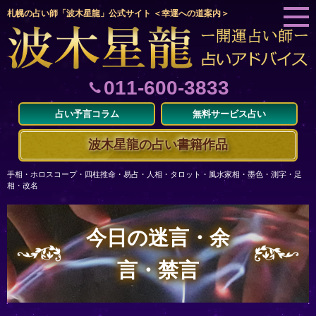
札幌の占い師「波木星龍」公式サイト ＜幸運への道案内＞
011-600-3833
占い予言コラム
無料サービス占い
波木星龍の占い書籍作品
手相・ホロスコープ・四柱推命・易占・人相・タロット・風水家相・墨色・測字・足
相・改名
今日の迷言・余
言・禁言