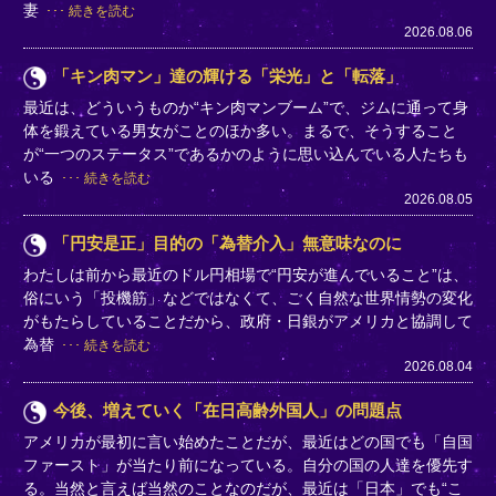
妻
続きを読む
2026.08.06
「キン肉マン」達の輝ける「栄光」と「転落」
最近は、どういうものか“キン肉マンブーム”で、ジムに通って身
体を鍛えている男女がことのほか多い。まるで、そうすること
が“一つのステータス”であるかのように思い込んでいる人たちも
いる
続きを読む
2026.08.05
「円安是正」目的の「為替介入」無意味なのに
わたしは前から最近のドル円相場で“円安が進んでいること”は、
俗にいう「投機筋」などではなくて、ごく自然な世界情勢の変化
がもたらしていることだから、政府・日銀がアメリカと協調して
為替
続きを読む
2026.08.04
今後、増えていく「在日高齢外国人」の問題点
アメリカが最初に言い始めたことだが、最近はどの国でも「自国
ファースト」が当たり前になっている。自分の国の人達を優先す
る。当然と言えば当然のことなのだが、最近は「日本」でも“こ