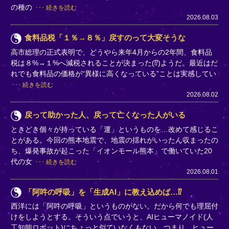
の種の
続きを読む
2026.08.03
食料品税「１％→８％」戻すのって大変そうな
高市総理の正式表明で、どうやら来年4月からの2年間、食料品
税は８%→１%へ減税されることが決まった(⁉)ようだ。最近はだ
れでも食料品の価格が“異様に高くなっている”ことは実感してい
続きを読む
2026.08.02
戻って助かった人、戻って亡くなった人がいる
ときどき個々が持っている「運」というものを…改めて感じるこ
とがある。今回の熊本地震で、地震の揺れがいったん収まったの
ち、爆発事故が起こった「イオンモール熊本」で働いていた20
代の女
続きを読む
2026.08.01
「阿吽の呼吸」を「生成AI」に教え込めば…⁉
西洋には「阿吽の呼吸」というものがない。だから何でも理屈付
けをしようとする。そういう点でいうと、AIヒューマノイド(人
工知能ロボット)にちょっと似ていなくもない。つまり、ヒュー