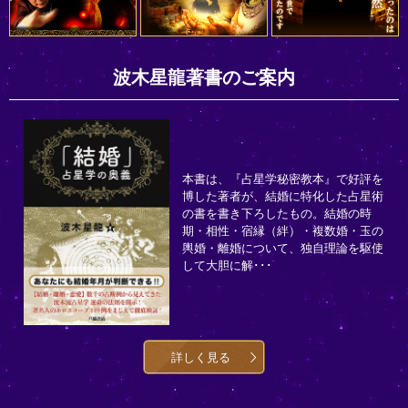
波木星龍著書のご案内
本書は、『占星学秘密教本』で好評を
博した著者が、結婚に特化した占星術
の書を書き下ろしたもの。結婚の時
期・相性・宿縁（絆）・複数婚・玉の
輿婚・離婚について、独自理論を駆使
して大胆に解･･･
詳しく見る