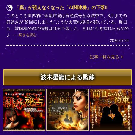
「底」が視えなくなった「AI関連株」の下落‼
このところ世界的に金融市場は黄色信号が点滅中で、6月までの
好調さが“逆回転し出した”ような大荒れ模様が続いている。昨日
も、韓国株の総合指数は10%下落した。それに引き摺れらるかの
よ
続きを読む
2026.07.29
記事一覧を見る
波木星龍による監修