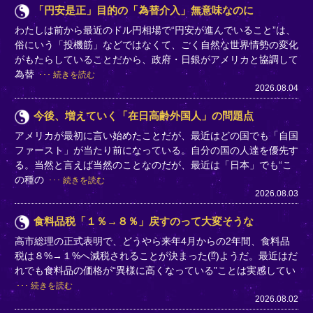
「円安是正」目的の「為替介入」無意味なのに
わたしは前から最近のドル円相場で“円安が進んでいること”は、
俗にいう「投機筋」などではなくて、ごく自然な世界情勢の変化
がもたらしていることだから、政府・日銀がアメリカと協調して
為替
続きを読む
2026.08.04
今後、増えていく「在日高齢外国人」の問題点
アメリカが最初に言い始めたことだが、最近はどの国でも「自国
ファースト」が当たり前になっている。自分の国の人達を優先す
る。当然と言えば当然のことなのだが、最近は「日本」でも“こ
の種の
続きを読む
2026.08.03
食料品税「１％→８％」戻すのって大変そうな
高市総理の正式表明で、どうやら来年4月からの2年間、食料品
税は８%→１%へ減税されることが決まった(⁉)ようだ。最近はだ
れでも食料品の価格が“異様に高くなっている”ことは実感してい
続きを読む
2026.08.02