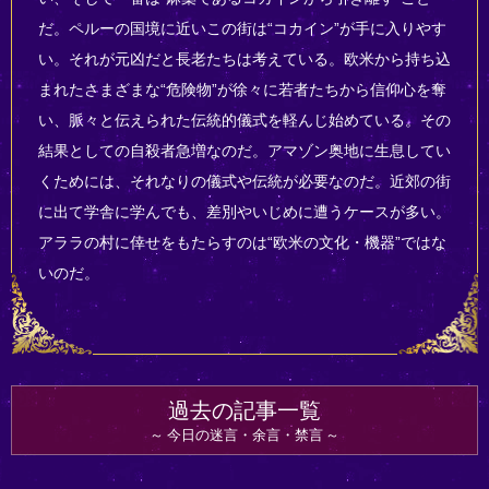
だ。ペルーの国境に近いこの街は“コカイン”が手に入りやす
い。それが元凶だと長老たちは考えている。欧米から持ち込
まれたさまざまな“危険物”が徐々に若者たちから信仰心を奪
い、脈々と伝えられた伝統的儀式を軽んじ始めている。その
結果としての自殺者急増なのだ。アマゾン奥地に生息してい
くためには、それなりの儀式や伝統が必要なのだ。近郊の街
に出て学舎に学んでも、差別やいじめに遭うケースが多い。
アララの村に倖せをもたらすのは“欧米の文化・機器”ではな
いのだ。
過去の記事一覧
今日の迷言・余言・禁言