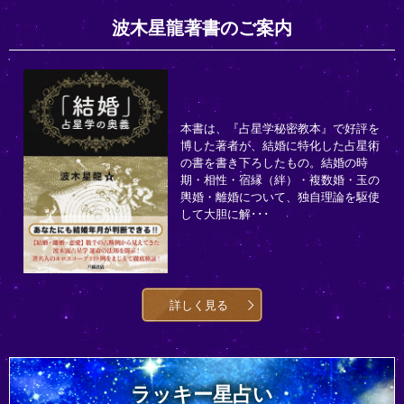
波木星龍著書のご案内
本書は、『占星学秘密教本』で好評を
博した著者が、結婚に特化した占星術
の書を書き下ろしたもの。結婚の時
期・相性・宿縁（絆）・複数婚・玉の
輿婚・離婚について、独自理論を駆使
して大胆に解･･･
詳しく見る
ラッキー星占い