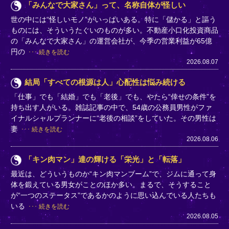
「みんなで大家さん」って、名称自体が怪しい
世の中には“怪しいモノ”がいっぱいある。特に「儲かる」と謳う
ものには、そういうたぐいのものが多い。不動産小口化投資商品
の「みんなで大家さん」の運営会社が、今季の営業利益が65億
円の
続きを読む
2026.08.07
結局「すべての根源は人」心配性は悩み続ける
「仕事」でも「結婚」でも「老後」でも、やたら“倖せの条件”を
持ち出す人がいる。雑誌記事の中で、54歳の公務員男性がファ
イナルシャルプランナーに“老後の相談”をしていた。その男性は
妻
続きを読む
2026.08.06
「キン肉マン」達の輝ける「栄光」と「転落」
最近は、どういうものか“キン肉マンブーム”で、ジムに通って身
体を鍛えている男女がことのほか多い。まるで、そうすること
が“一つのステータス”であるかのように思い込んでいる人たちも
いる
続きを読む
2026.08.05