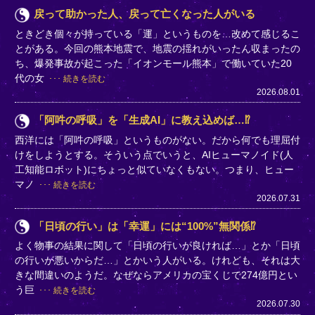
戻って助かった人、戻って亡くなった人がいる
ときどき個々が持っている「運」というものを…改めて感じるこ
とがある。今回の熊本地震で、地震の揺れがいったん収まったの
ち、爆発事故が起こった「イオンモール熊本」で働いていた20
代の女
続きを読む
2026.08.01
「阿吽の呼吸」を「生成AI」に教え込めば…⁉
西洋には「阿吽の呼吸」というものがない。だから何でも理屈付
けをしようとする。そういう点でいうと、AIヒューマノイド(人
工知能ロボット)にちょっと似ていなくもない。つまり、ヒュー
マノ
続きを読む
2026.07.31
「日頃の行い」は「幸運」には“100%”無関係⁉
よく物事の結果に関して「日頃の行いが良ければ…」とか「日頃
の行いが悪いからだ…」とかいう人がいる。けれども、それは大
きな間違いのようだ。なぜならアメリカの宝くじで274億円とい
う巨
続きを読む
2026.07.30