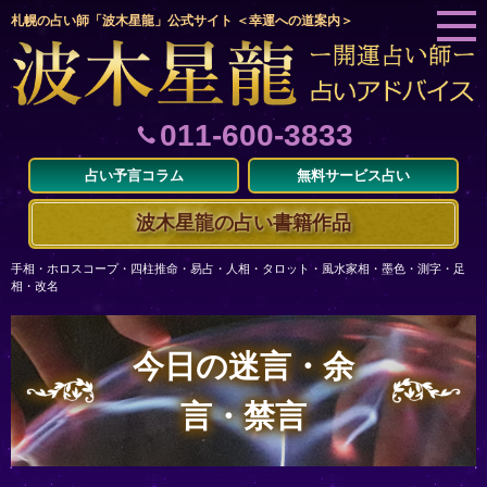
札幌の占い師「波木星龍」公式サイト ＜幸運への道案内＞
011-600-3833
占い予言コラム
無料サービス占い
波木星龍の占い書籍作品
手相・ホロスコープ・四柱推命・易占・人相・タロット・風水家相・墨色・測字・足
相・改名
今日の迷言・余
言・禁言