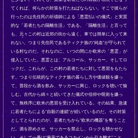
てくれば、何らかの対策を打たねばならない。そこで彼らが
行ったのは先住民の祈禱師による「悪霊払いの儀式」と実質
的な「若者たちの隔離生活」である。「隔離生活」と言って
も、元々この村は近郊の街から遠く、車では簡単に入って来
れない。つまり先住民であるティクナ族の“純血”が守られて
いる村なのだ。それなのに、いつの間にか欧米の「悪霊」が
侵入していた。悪霊とは、アルコール、サッカー、そしてロ
ックだ。これらが、この村の若者たちに対して悪習をもたら
す。つまり伝統的なティクナ族の暮らし方や価値観を嫌っ
て、普段から酒を飲み、サッカーに興じ、ロックを聴いて愉
しむ。古代から綿々と続いてきた儀式や信仰や呪術を嫌っ
て、無秩序に欧米の悪習を受け入れている。その結果、急速
に若者たちによる“自殺の連鎖”が続いているのだ。その対策
としてとられたのが、若者たちから“欧米の機器”を奪うこと
だ。酒を辞めさせ、サッカーを禁止し、ロックを聴かせな
い、そして一番は“麻薬であるコカインから引き離す”こと