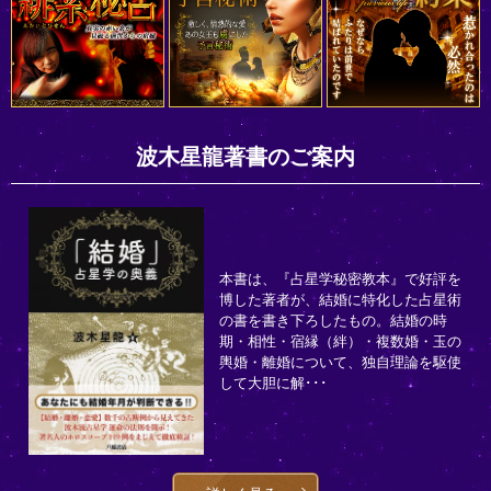
波木星龍著書のご案内
本書は、『占星学秘密教本』で好評を
博した著者が、結婚に特化した占星術
の書を書き下ろしたもの。結婚の時
期・相性・宿縁（絆）・複数婚・玉の
輿婚・離婚について、独自理論を駆使
して大胆に解･･･