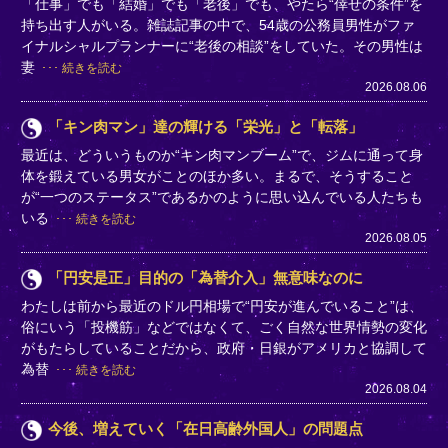
「仕事」でも「結婚」でも「老後」でも、やたら“倖せの条件”を
持ち出す人がいる。雑誌記事の中で、54歳の公務員男性がファ
イナルシャルプランナーに“老後の相談”をしていた。その男性は
妻
続きを読む
2026.08.06
「キン肉マン」達の輝ける「栄光」と「転落」
最近は、どういうものか“キン肉マンブーム”で、ジムに通って身
体を鍛えている男女がことのほか多い。まるで、そうすること
が“一つのステータス”であるかのように思い込んでいる人たちも
いる
続きを読む
2026.08.05
「円安是正」目的の「為替介入」無意味なのに
わたしは前から最近のドル円相場で“円安が進んでいること”は、
俗にいう「投機筋」などではなくて、ごく自然な世界情勢の変化
がもたらしていることだから、政府・日銀がアメリカと協調して
為替
続きを読む
2026.08.04
今後、増えていく「在日高齢外国人」の問題点