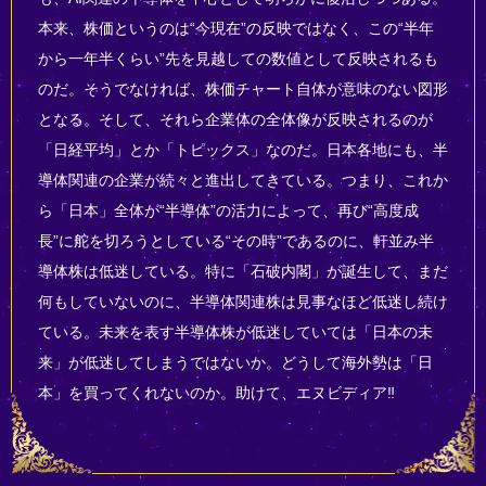
本来、株価というのは“今現在”の反映ではなく、この“半年
から一年半くらい”先を見越しての数値として反映されるも
のだ。そうでなければ、株価チャート自体が意味のない図形
となる。そして、それら企業体の全体像が反映されるのが
「日経平均」とか「トピックス」なのだ。日本各地にも、半
導体関連の企業が続々と進出してきている。つまり、これか
ら「日本」全体が“半導体”の活力によって、再び“高度成
長”に舵を切ろうとしている“その時”であるのに、軒並み半
導体株は低迷している。特に「石破内閣」が誕生して、まだ
何もしていないのに、半導体関連株は見事なほど低迷し続け
ている。未来を表す半導体株が低迷していては「日本の未
来」が低迷してしまうではないか。どうして海外勢は「日
本」を買ってくれないのか。助けて、エヌビディア‼