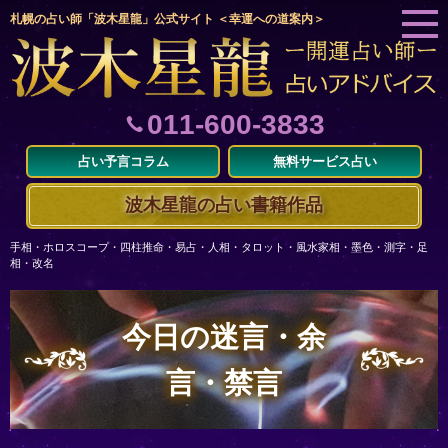
札幌の占い師「波木星龍」公式サイト ＜幸運への道案内＞
011-600-3833
占い予言コラム
無料サービス占い
波木星龍の占い書籍作品
手相・ホロスコープ・四柱推命・易占・人相・タロット・風水家相・墨色・測字・足
相・改名
今日の迷言・余
言・禁言