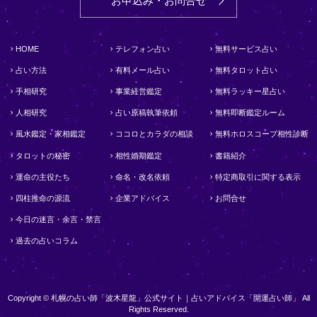
お申込み・お問合せ
HOME
テレフォン占い
無料サービス占い
占い方法
有料メール占い
無料タロット占い
手相研究
事業経営鑑定
無料ラッキー星占い
人相研究
占い原稿執筆依頼
無料即断鑑定ルーム
風水鑑定・家相鑑定
ココロとカラダの相談
無料ホロスコープ相性診断
タロットの秘密
相性婚期鑑定
書籍紹介
運命の主役たち
命名・改名依頼
特定商取引に関する表示
四柱推命の源流
企業アドバイス
お問合せ
今日の迷言・余言・禁言
過去の占いコラム
Copyright © 札幌の占い師「波木星龍」公式サイト｜占いアドバイス「開運占い師」 All
Rights Reserved.