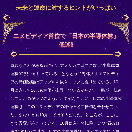
未来と運命に対するヒントがいっぱい
エヌビディア首位で「日本の半導体株」
低迷⁉
奇妙なことがあるものだ。アメリカではここ数日“半導体関
連株”の勢いが戻っている。とうとう半導体大手エヌビディ
アの時価総額はアップルを抜きトップに躍り出ている。10
月に入って18%も株価が上昇しているからだ。一時期、低迷
していたのがウソのようだ。奇妙なことに、日本の半導体関
連株は、このエヌビディアの株価低迷に歩調を合わせてい
た。少なくとも10月まではそうだった。ところが、ここに
きて異変が起こっている。10月に入って以降、いや“石破政
権”に変わって以降、日本の半導体株はエヌビディアに歩調