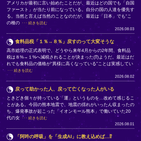
アメリカが最初に言い始めたことだが、最近はどの国でも「自国
ファースト」が当たり前になっている。自分の国の人達を優先す
る。当然と言えば当然のことなのだが、最近は「日本」でも“こ
の種の
続きを読む
2026.08.03
食料品税「１％→８％」戻すのって大変そうな
高市総理の正式表明で、どうやら来年4月からの2年間、食料品
税は８%→１%へ減税されることが決まった(⁉)ようだ。最近はだ
れでも食料品の価格が“異様に高くなっている”ことは実感してい
続きを読む
2026.08.02
戻って助かった人、戻って亡くなった人がいる
ときどき個々が持っている「運」というものを…改めて感じるこ
とがある。今回の熊本地震で、地震の揺れがいったん収まったの
ち、爆発事故が起こった「イオンモール熊本」で働いていた20
代の女
続きを読む
2026.08.01
「阿吽の呼吸」を「生成AI」に教え込めば…⁉