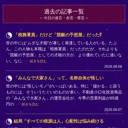
過去の記事一覧
今日の迷言・余言・禁言
「税務署員」だけど「競艇の予想屋」だった⁉
世の中には“ムダな才能”が著しく発達している人がいる。たぶ
ん、この人物も本職は「税務署員」だったのだが、それよりも
「競艇の予想屋」としての才能の方が、より優れていたに違いな
い。なに
続きを読む
2026.08.08
「みんなで大家さん」って、名称自体が怪しい
世の中には“怪しいモノ”がいっぱいある。特に「儲かる」と謳う
ものには、そういうたぐいのものが多い。不動産小口化投資商品
の「みんなで大家さん」の運営会社が、今季の営業利益が65億
円の
続きを読む
2026.08.07
結局「すべての根源は人」心配性は悩み続ける