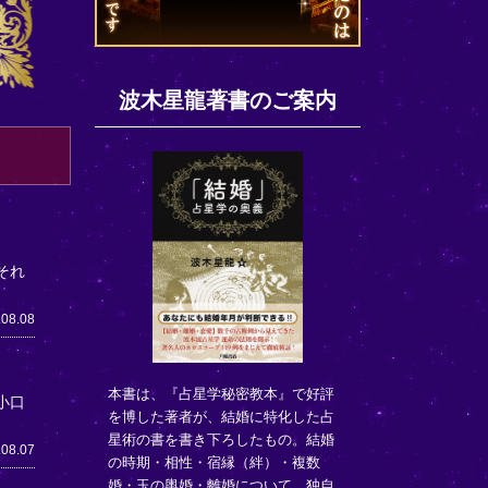
波木星龍著書のご案内
それ
.08.08
本書は、『占星学秘密教本』で好評
小口
を博した著者が、結婚に特化した占
星術の書を書き下ろしたもの。結婚
.08.07
の時期・相性・宿縁（絆）・複数
婚・玉の輿婚・離婚について、独自