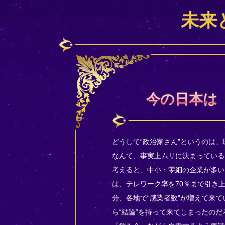
未来
今の日本は
どうして“政治家さん”というのは
なんて、事実上ムリに決まっている
考えると、中小・零細の企業が多い
は、テレワーク率を70％まで引き
分、各地で“感染者数”が増えて来
ら“結論”を持って来てしまったの