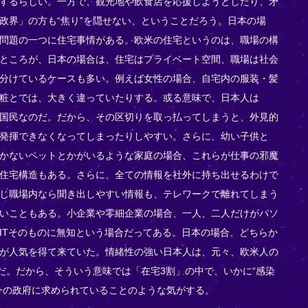
するらしい。一方で、観光地や飲食店を応援しようとしたり、矛
政界」の方も“焦り”を隠せない、ということだろう。日本の場
問題の一つに住宅事情がある。欧米の住宅というのは、職場の構
ところが、日本の場合は、住宅はプライベート空間、職場は社会
分けているケースも多い。例えば女性の場合、自宅内の服装・髪
粧とでは、大きく違っていたりする。或る意味で、日本人は
国民なのだ。だから、その区切りを取っ払ってしまうと、外見的
発揮できなくなってしまったりしやすい。さらに、幼い子供と
かないペットとかがいるような家庭の場合、これらが仕事の邪魔
住宅構造もある。さらに、全ての情報を社外に持ち出せるわけで
じ職場内なら聞き出しやすい情報も、テレワークで離れてしまう
いこともある。小企業や零細企業の場合、一人、二人だけがパソ
ITそのものに無知という場合だってある。日本の場合、どちらか
が人気を得て来ていた。情緒性の強い日本人は、元々、欧米人の
のだ。だから、そういう意味では「在宅3割」の中で、いかに“感染
今の政府に求められていることのような気がする。