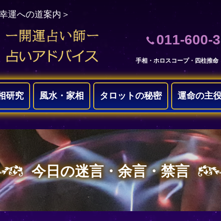
＜幸運への道案内＞
011-600-
手相・ホロスコープ・四柱推命
相研究
風水・家相
タロットの秘密
運命の主
今日の迷言・余言・禁言