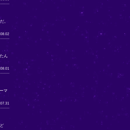
うだ。
.08.02
たん
.08.01
ーマ
.07.31
ど