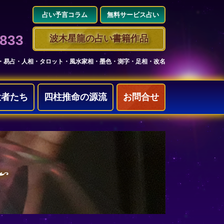
占い予言コラム
無料サービス占い
3833
波木星龍の占い書籍作品
・易占・人相・タロット・風水家相・墨色・測字・足相・改名
役者たち
四柱推命の源流
お問合せ