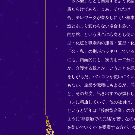
「飲み会」なども自粛するよう要請
盾だらけである。まあ、それだけ「
合、テレワークが普及しにくい根本
造とあまり変わらない場合も多い。
的な館、という具合に心身とも使い
型・化粧と職場内の服装・髪型・化
「公・私」の別がハッキリしている
にも、内面的にも、実力を十二分に
か、介護する親とか、いうことを訊
をしがちだ。パソコンが使いにくい
もない。企業や職種にもよるが、同
と、その都度、訊き出すのが煩わし
コンに精通していて、他の社員は、
というと近年は「接触型企業」の方
ように“非接触での完結”が苦手な
を防いでいくか”を提案する方が、