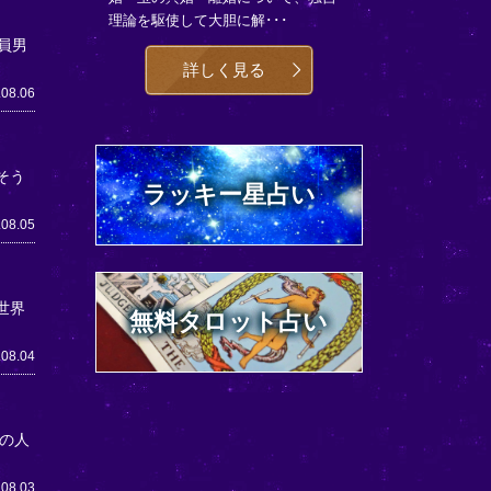
理論を駆使して大胆に解･･･
員男
詳しく見る
.08.06
そう
ラッキー星占い
.08.05
世界
無料タロット占い
.08.04
の人
.08.03