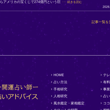
らアメリカの宝くじで274億円という巨
続きを読む
2026
記事一覧を
HOME
テレ
占い方法
有料
手相研究
事業
人相研究
占い
風水鑑定・家相鑑定
ココ