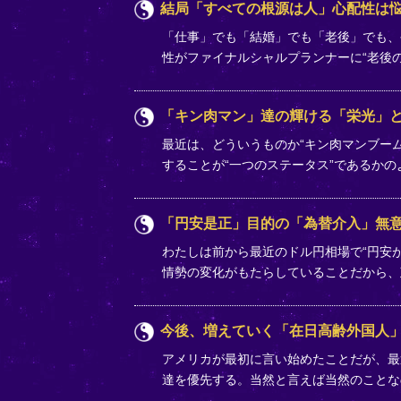
結局「すべての根源は人」心配性は
「仕事」でも「結婚」でも「老後」でも、
性がファイナルシャルプランナーに“老後
「キン肉マン」達の輝ける「栄光」
最近は、どういうものか“キン肉マンブー
することが“一つのステータス”であるか
「円安是正」目的の「為替介入」無
わたしは前から最近のドル円相場で“円安
情勢の変化がもたらしていることだから
今後、増えていく「在日高齢外国人
アメリカが最初に言い始めたことだが、最
達を優先する。当然と言えば当然のことな