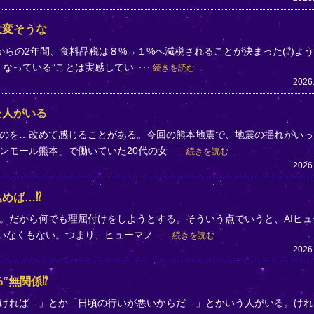
大変そうな
らの2年間、食料品税は８%→１%へ減税されることが決まった(⁉)よ
くなっている”ことは実感してい
続きを読む
2026
た人がいる
のを…改めて感じることがある。今回の熊本地震で、地震の揺れがいっ
ンモール熊本」で働いていた20代の女
続きを読む
2026
めば…⁉
。だから何でも理屈付けをしようとする。そういう点でいうと、AIヒュ
ていなくもない。つまり、ヒューマノ
続きを読む
2026
”無関係⁉
ければ…」とか「日頃の行いが悪いからだ…」とかいう人がいる。けれ