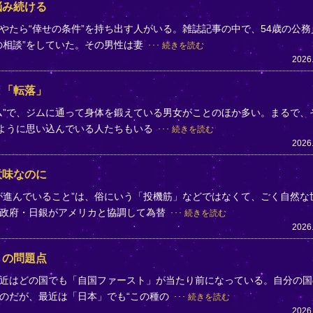
悩み続ける
やたら“倖せの条件”を持ち出す人がいる。雑誌記事の中で、54歳の公務
の相談”をしていた。その男性は妻
続きを読む
2026
と「転落」
ム”で、ジムに通って身体を鍛えている男女がことのほか多い。まるで、
のように思い込んでいる人たちもいる
続きを読む
2026
意味なのに
が進んでいること”は、俗にいう「投機筋」などではなくて、ごく自然な
、政府・日銀がアメリカと協調して為替
続きを読む
2026
」の問題点
近はどの国でも「自国ファースト」が当たり前になっている。自分の国
のだが、最近は「日本」でも“この種の
続きを読む
2026