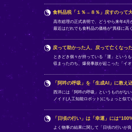
食料品税「１％→８％」戻すのって
高市総理の正式表明で、どうやら来年4月か
最近はだれでも食料品の価格が“異様に高
戻って助かった人、戻って亡くなっ
ときどき個々が持っている「運」というも
収まったのち、爆発事故が起こった「イオ
「阿吽の呼吸」を「生成AI」に教え込
西洋には「阿吽の呼吸」というものがない
ノイド(人工知能ロボット)にちょっと似
「日頃の行い」は「幸運」には“100%
よく物事の結果に関して「日頃の行いが良