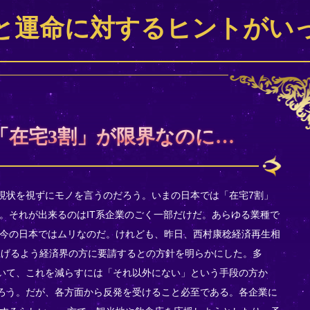
と運命に対するヒントがい
「在宅3割」が限界なのに…
、現状を視ずにモノを言うのだろう。いまの日本では「在宅7割」
。それが出来るのはIT系企業のごく一部だけだ。あらゆる業種で
今の日本ではムリなのだ。けれども、昨日、西村康稔経済再生相
上げるよう経済界の方に要請するとの方針を明らかにした。多
ていて、これを減らすには「それ以外にない」という手段の方か
だろう。だが、各方面から反発を受けること必至である。各企業に