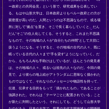
ー政府との共同会見」という形で、研究成果を公表してい
る。もはや山形大学は、日本政府よりもペルー政府との方が
親密度が高いのだ。人間というのは不思議なもので、或る場
所に対して“拠点”を置き、そこで長く暮らしていくと、だん
だん“そこ”の住人化してくる。そうすると、これまた不思議
なもので、その地域の人々が“自分たちの仲間”として大切に
扱うようになる。そうすると、その地域の古代の人々、既に
眠っている古代の人々まで“手を貸す”ようになっていく。だ
から、もちろんAIも手助けはしているが、ほんとうの発見者
は、その地域の人々、或るいは祖先の人々なのだ。今回の発
見で、より彼らの地上絵がアトランダムに意味なく描かれた
ものではなくて、それなりのメッセージや物語性を持って、
伝達、伝承する目的をもって「描かれたもの」であることが
強調された。それらは「テーマごとに配置されている」こと
が新たに判明したという。それにしても、どうして山形大学
なのだろう。日本の大学で、世界の古代文明地域との関係性