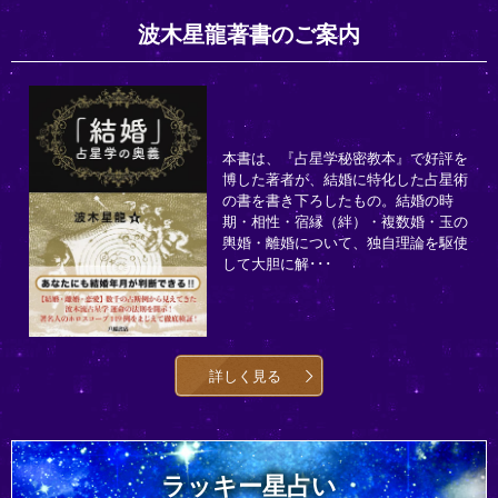
波木星龍著書のご案内
本書は、『占星学秘密教本』で好評を
博した著者が、結婚に特化した占星術
の書を書き下ろしたもの。結婚の時
期・相性・宿縁（絆）・複数婚・玉の
輿婚・離婚について、独自理論を駆使
して大胆に解･･･
詳しく見る
ラッキー星占い