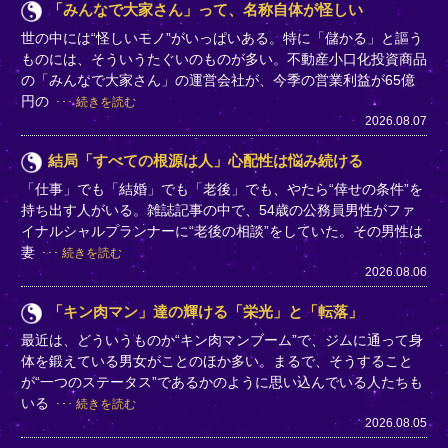
「みんなで大家さん」って、名称自体が怪しい
世の中には“怪しいモノ”がいっぱいある。特に「儲かる」と謳う
ものには、そういうたぐいのものが多い。不動産小口化投資商品
の「みんなで大家さん」の運営会社が、今季の営業利益が65億
円の
続きを読む
2026.08.07
結局「すべての根源は人」心配性は悩み続ける
「仕事」でも「結婚」でも「老後」でも、やたら“倖せの条件”を
持ち出す人がいる。雑誌記事の中で、54歳の公務員男性がファ
イナルシャルプランナーに“老後の相談”をしていた。その男性は
妻
続きを読む
2026.08.06
「キン肉マン」達の輝ける「栄光」と「転落」
最近は、どういうものか“キン肉マンブーム”で、ジムに通って身
体を鍛えている男女がことのほか多い。まるで、そうすること
が“一つのステータス”であるかのように思い込んでいる人たちも
いる
続きを読む
2026.08.05