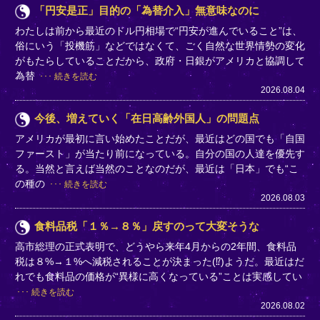
「円安是正」目的の「為替介入」無意味なのに
わたしは前から最近のドル円相場で“円安が進んでいること”は、
俗にいう「投機筋」などではなくて、ごく自然な世界情勢の変化
がもたらしていることだから、政府・日銀がアメリカと協調して
為替
続きを読む
2026.08.04
今後、増えていく「在日高齢外国人」の問題点
アメリカが最初に言い始めたことだが、最近はどの国でも「自国
ファースト」が当たり前になっている。自分の国の人達を優先す
る。当然と言えば当然のことなのだが、最近は「日本」でも“こ
の種の
続きを読む
2026.08.03
食料品税「１％→８％」戻すのって大変そうな
高市総理の正式表明で、どうやら来年4月からの2年間、食料品
税は８%→１%へ減税されることが決まった(⁉)ようだ。最近はだ
れでも食料品の価格が“異様に高くなっている”ことは実感してい
続きを読む
2026.08.02