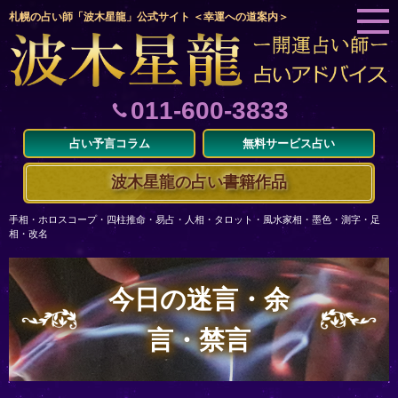
札幌の占い師「波木星龍」公式サイト ＜幸運への道案内＞
011-600-3833
占い予言コラム
無料サービス占い
波木星龍の占い書籍作品
手相・ホロスコープ・四柱推命・易占・人相・タロット・風水家相・墨色・測字・足
相・改名
今日の迷言・余
言・禁言