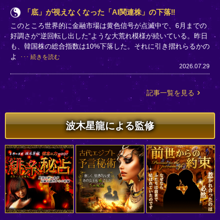
「底」が視えなくなった「AI関連株」の下落‼
このところ世界的に金融市場は黄色信号が点滅中で、6月までの
好調さが“逆回転し出した”ような大荒れ模様が続いている。昨日
も、韓国株の総合指数は10%下落した。それに引き摺れらるかの
よ
続きを読む
2026.07.29
記事一覧を見る
波木星龍による監修