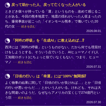
戻って助かった人、戻って亡くなった人がいる
ときどき個々が持っている「運」というものを…改めて感じるこ
とがある。今回の熊本地震で、地震の揺れがいったん収まったの
ち、爆発事故が起こった「イオンモール熊本」で働いていた20
代の女
続きを読む
2026.08.01
「阿吽の呼吸」を「生成AI」に教え込めば…⁉
西洋には「阿吽の呼吸」というものがない。だから何でも理屈付
けをしようとする。そういう点でいうと、AIヒューマノイド(人
工知能ロボット)にちょっと似ていなくもない。つまり、ヒュー
マノ
続きを読む
2026.07.31
「日頃の行い」は「幸運」には“100%”無関係⁉
よく物事の結果に関して「日頃の行いが良ければ…」とか「日頃
の行いが悪いからだ…」とかいう人がいる。けれども、それは大
きな間違いのようだ。なぜならアメリカの宝くじで274億円とい
う巨
続きを読む
2026.07.30