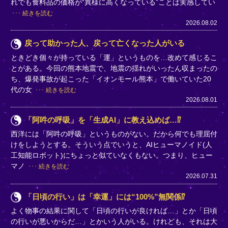
れでも食料品の価格が“異様に高くなっている”ことは実感してい
続きを読む
2026.08.02
戻って助かった人、戻って亡くなった人がいる
ときどき個々が持っている「運」というものを…改めて感じるこ
とがある。今回の熊本地震で、地震の揺れがいったん収まったの
ち、爆発事故が起こった「イオンモール熊本」で働いていた20
代の女
続きを読む
2026.08.01
「阿吽の呼吸」を「生成AI」に教え込めば…⁉
西洋には「阿吽の呼吸」というものがない。だから何でも理屈付
けをしようとする。そういう点でいうと、AIヒューマノイド(人
工知能ロボット)にちょっと似ていなくもない。つまり、ヒュー
マノ
続きを読む
2026.07.31
「日頃の行い」は「幸運」には“100%”無関係⁉
よく物事の結果に関して「日頃の行いが良ければ…」とか「日頃
の行いが悪いからだ…」とかいう人がいる。けれども、それは大