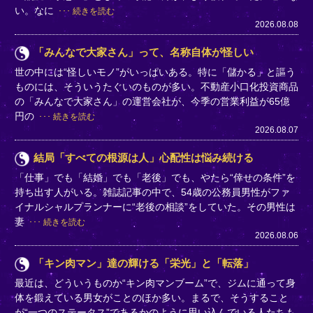
い。なに
続きを読む
2026.08.08
「みんなで大家さん」って、名称自体が怪しい
世の中には“怪しいモノ”がいっぱいある。特に「儲かる」と謳う
ものには、そういうたぐいのものが多い。不動産小口化投資商品
の「みんなで大家さん」の運営会社が、今季の営業利益が65億
円の
続きを読む
2026.08.07
結局「すべての根源は人」心配性は悩み続ける
「仕事」でも「結婚」でも「老後」でも、やたら“倖せの条件”を
持ち出す人がいる。雑誌記事の中で、54歳の公務員男性がファ
イナルシャルプランナーに“老後の相談”をしていた。その男性は
妻
続きを読む
2026.08.06
「キン肉マン」達の輝ける「栄光」と「転落」
最近は、どういうものか“キン肉マンブーム”で、ジムに通って身
体を鍛えている男女がことのほか多い。まるで、そうすること
が“一つのステータス”であるかのように思い込んでいる人たちも