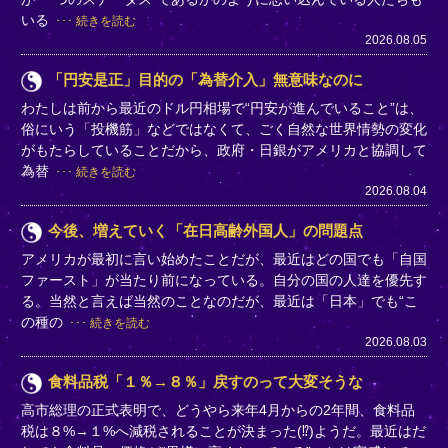
いる
続きを読む
2026.08.05
「円安是正」目的の「為替介入」無意味なのに
わたしは前から最近のドル円相場で“円安が進んでいること”は、
俗にいう「投機筋」などではなくて、ごく自然な世界情勢の変化
がもたらしていることだから、政府・日銀がアメリカと協調して
為替
続きを読む
2026.08.04
今後、増えていく「在日高齢外国人」の問題点
アメリカが最初に言い始めたことだが、最近はどの国でも「自国
ファースト」が当たり前になっている。自分の国の人達を優先す
る。当然と言えば当然のことなのだが、最近は「日本」でも“こ
の種の
続きを読む
2026.08.03
食料品税「１％→８％」戻すのって大変そうな
高市総理の正式表明で、どうやら来年4月からの2年間、食料品
税は８%→１%へ減税されることが決まった(⁉)ようだ。最近はだ