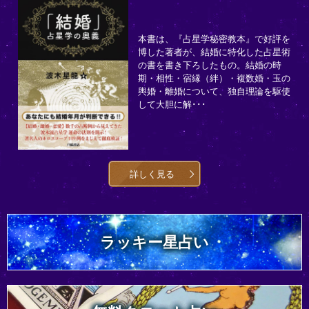
本書は、『占星学秘密教本』で好評を
博した著者が、結婚に特化した占星術
の書を書き下ろしたもの。結婚の時
期・相性・宿縁（絆）・複数婚・玉の
輿婚・離婚について、独自理論を駆使
して大胆に解･･･
詳しく見る
ラッキー星占い