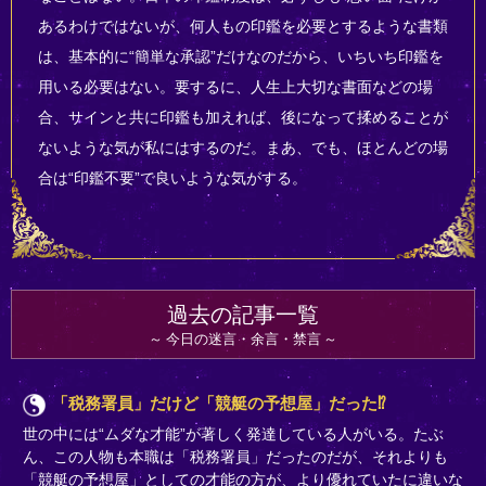
あるわけではないが、何人もの印鑑を必要とするような書類
は、基本的に“簡単な承認”だけなのだから、いちいち印鑑を
用いる必要はない。要するに、人生上大切な書面などの場
合、サインと共に印鑑も加えれば、後になって揉めることが
ないような気が私にはするのだ。まあ、でも、ほとんどの場
合は“印鑑不要”で良いような気がする。
過去の記事一覧
今日の迷言・余言・禁言
「税務署員」だけど「競艇の予想屋」だった⁉
世の中には“ムダな才能”が著しく発達している人がいる。たぶ
ん、この人物も本職は「税務署員」だったのだが、それよりも
「競艇の予想屋」としての才能の方が、より優れていたに違いな