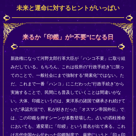
未来と運命に対するヒントがいっぱい
来るか「印鑑」が“不要”になる日
新政権になって河野太郎行革大臣が「ハンコ不要」に取り組
みだしている。もちろん、これは役所の“行政手続き”に限っ
てのことで、一般社会にまで強制する“簡素化”ではない。た
だ、これまで一番「ハンコ」にこだわった“行政手続き”から
実施することで、民間にも普及していくことは間違いがな
い。大体、印鑑というのは、東洋系の諸国で継承され続けて
いた“承認方法”で、私が好きだった「オスマン帝国外伝」で
は、この印鑑を押すシーンが多数登場した。占いの四柱推命
においても、通変星に「印綬」という星名が出て来る。これ
は古代中国から伝わった印鑑制度で、厳密にいうと「印＝印