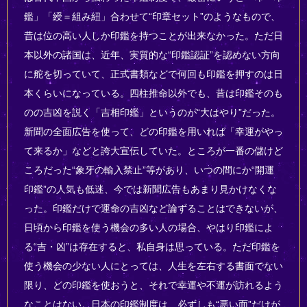
鑑」「綬＝組み紐」合わせて“印章セット”のようなもので、
昔は位の高い人しか印鑑を持つことが出来なかった。ただ日
本以外の諸国は、近年、実質的な“印鑑認証”を認めない方向
に舵を切っていて、正式書類などで何回も印鑑を押すのは日
本くらいになっている。四柱推命以外でも、昔は印鑑そのも
のの吉凶を説く「吉相印鑑」というのが“大はやり”だった。
新聞の全面広告を使って、どの印鑑を用いれば「幸運がやっ
て来るか」などと誇大宣伝していた。ところが一番の儲けど
ころだった“象牙の輸入禁止”等があり、いつの間にか“開運
印鑑”の人気も低迷、今では新聞広告もあまり見かけなくな
った。印鑑だけで運命の吉凶など論ずることはできないが、
日頃から印鑑を使う機会の多い人の場合、やはり印鑑によ
る“吉・凶”は存在すると、私自身は思っている。ただ印鑑を
使う機会の少ない人にとっては、人生を左右する書面でない
限り、どの印鑑を使おうと、それで幸運や不運が訪れるよう
なことはない。日本の印鑑制度は、必ずしも“悪い面”だけが