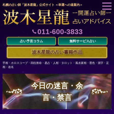
札幌の占い師「波木星龍」公式サイト ＜幸運への道案内＞
011-600-3833
占い予言コラム
無料サービス占い
波木星龍の占い書籍作品
手相・ホロスコープ・四柱推命・易占・人相・タロット・風水家相・墨色・測字・足
相・改名
今日の迷言・余
言・禁言