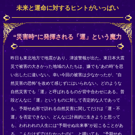
未来と運命に対するヒントがいっぱい
“災害時”に発揮される「運」という魔力
昨日も東北地方で地震があり、津波警報が出た。東日本大震
災で被害の大きかった地域の人たちは、嫌でも“あの時”を思
い出したに違いない。幸い今回の被害は少なかったが、“自
然災害の恐怖”を改めて感じずにはいられない。どのような
自然災害でも「運」と呼ばれるものが背中合わせにある。普
段どんなに「運」というものに対して否定的な人であって
も、予期せぬ形で訪れる自然災害に関してだけは「運・不
運」を否定できない。どんなに計画的に生きようと思って
も、われわれの人生には“予期せぬ出来事”が起こることがあ
る。こんなはずではなかったのに…と嘆いても、“予期せぬ