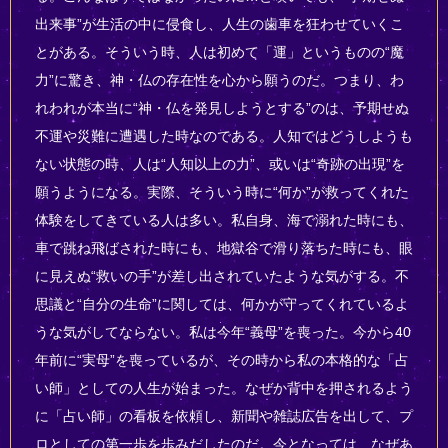
出来事”が生活の中に侵食し、人生の歯車を狂わせていくこ
とがある。そういう時、人は初めて「運」というものの“魔
力”に驚き、神・仏の存在性を心から願うのだ。つまり、わ
れわれが本当に“神・仏を発見しようとする”のは、予期せぬ
不運や災難に遭遇した時なのである。人知ではどうしようも
ない状態の時、人は“人知以上の力”、或いは“奇跡の出現”を
願うようになる。実際、そういう時に“何か”が救ってくれた
体験をしてきている人は多い。私自身、海で溺れた時にも、
車で跳ね飛ばされた時にも、地獄谷で滑り落ちた時にも、眼
に見えぬ“救いの手”が差し出されていたような気がする。不
思議と“自分の生命”に関しては、何かが守ってくれているよ
うな気がしてならない。私は今年“義母”を喪った。今から40
年前に“実母”を喪っているが、その時から私の本格的な「占
い師」としての人生が始まった。なぜか背中を押されるよう
に「占い師」の看板を依頼し、新聞や雑誌広告を出して、プ
ロとしての第一歩を歩みだしたのだ。今となっては、なぜあ