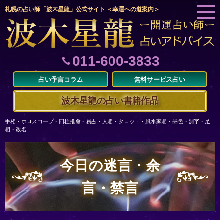
札幌の占い師「波木星龍」公式サイト ＜幸運への道案内＞
011-600-3833
占い予言コラム
無料サービス占い
波木星龍の占い書籍作品
手相・ホロスコープ・四柱推命・易占・人相・タロット・風水家相・墨色・測字・足
相・改名
今日の迷言・余
言・禁言