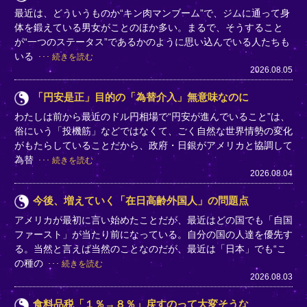
最近は、どういうものか“キン肉マンブーム”で、ジムに通って身
体を鍛えている男女がことのほか多い。まるで、そうすること
が“一つのステータス”であるかのように思い込んでいる人たちも
いる
続きを読む
2026.08.05
「円安是正」目的の「為替介入」無意味なのに
わたしは前から最近のドル円相場で“円安が進んでいること”は、
俗にいう「投機筋」などではなくて、ごく自然な世界情勢の変化
がもたらしていることだから、政府・日銀がアメリカと協調して
為替
続きを読む
2026.08.04
今後、増えていく「在日高齢外国人」の問題点
アメリカが最初に言い始めたことだが、最近はどの国でも「自国
ファースト」が当たり前になっている。自分の国の人達を優先す
る。当然と言えば当然のことなのだが、最近は「日本」でも“こ
の種の
続きを読む
2026.08.03
食料品税「１％→８％」戻すのって大変そうな