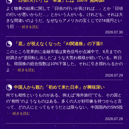
「日頃の行い」は「幸運」には“100%”無関係⁉
よく物事の結果に関して「日頃の行いが良ければ…」とか「日頃
の行いが悪いからだ…」とかいう人がいる。けれども、それは大
きな間違いのようだ。なぜならアメリカの宝くじで274億円とい
う巨
続きを読む
2026.07.30
「底」が視えなくなった「AI関連株」の下落‼
このところ世界的に金融市場は黄色信号が点滅中で、6月までの
好調さが“逆回転し出した”ような大荒れ模様が続いている。昨日
も、韓国株の総合指数は10%下落した。それに引き摺れらるかの
よ
続きを読む
2026.07.29
中国人から観た「初めて来た日本」が興味深い
何でも相性というものがある。例えば“海外旅行”でも、その国と
の“相性”のようなものはある。多くの人が好印象を持つからと言
って、どの人にとってもそうだとは限らない。中国国内のSNS投
続きを読む
2026.07.28