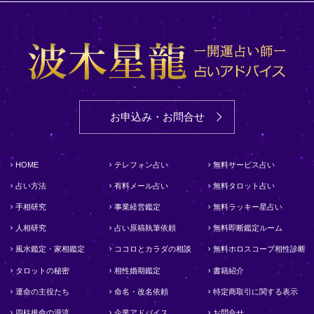
お申込み・お問合せ
HOME
テレフォン占い
無料サービス占い
占い方法
有料メール占い
無料タロット占い
手相研究
事業経営鑑定
無料ラッキー星占い
人相研究
占い原稿執筆依頼
無料即断鑑定ルーム
風水鑑定・家相鑑定
ココロとカラダの相談
無料ホロスコープ相性診断
タロットの秘密
相性婚期鑑定
書籍紹介
運命の主役たち
命名・改名依頼
特定商取引に関する表示
四柱推命の源流
企業アドバイス
お問合せ