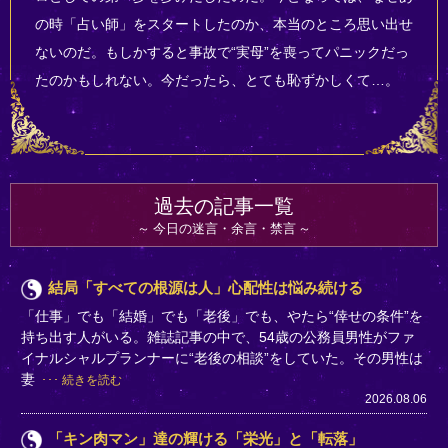
の時「占い師」をスタートしたのか、本当のところ思い出せ
ないのだ。もしかすると事故で“実母”を喪ってパニックだっ
たのかもしれない。今だったら、とても恥ずかしくて…。
過去の記事一覧
今日の迷言・余言・禁言
結局「すべての根源は人」心配性は悩み続ける
「仕事」でも「結婚」でも「老後」でも、やたら“倖せの条件”を
持ち出す人がいる。雑誌記事の中で、54歳の公務員男性がファ
イナルシャルプランナーに“老後の相談”をしていた。その男性は
妻
続きを読む
2026.08.06
「キン肉マン」達の輝ける「栄光」と「転落」