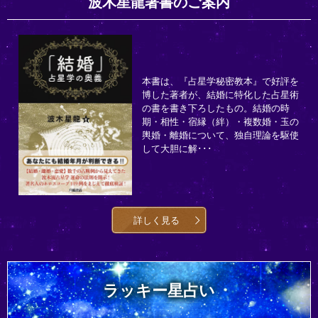
波木星龍著書のご案内
本書は、『占星学秘密教本』で好評を
博した著者が、結婚に特化した占星術
の書を書き下ろしたもの。結婚の時
期・相性・宿縁（絆）・複数婚・玉の
輿婚・離婚について、独自理論を駆使
して大胆に解･･･
詳しく見る
ラッキー星占い