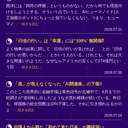
西洋には「阿吽の呼吸」というものがない。だから何でも理屈付
けをしようとする。そういう点でいうと、AIヒューマノイド(人
工知能ロボット)にちょっと似ていなくもない。つまり、ヒュー
マノ
続きを読む
2026.07.31
「日頃の行い」は「幸運」には“100%”無関係⁉
よく物事の結果に関して「日頃の行いが良ければ…」とか「日頃
の行いが悪いからだ…」とかいう人がいる。けれども、それは大
きな間違いのようだ。なぜならアメリカの宝くじで274億円とい
う巨
続きを読む
2026.07.30
「底」が視えなくなった「AI関連株」の下落‼
このところ世界的に金融市場は黄色信号が点滅中で、6月までの
好調さが“逆回転し出した”ような大荒れ模様が続いている。昨日
も、韓国株の総合指数は10%下落した。それに引き摺れらるかの
よ
続きを読む
2026.07.29
中国人から観た「初めて来た日本」が興味深い