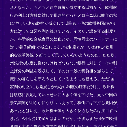
形となった。もともと連立政権が成立する以前から、欧州銀
行の利上げ方針に対して批判的だったメローニ氏は昨年の秋
に“危うい連立政権”が成立して以降も、他の欧州各国のやり
方に対しては牙を剥き続けている。イタリア語を守る制度と
か、科学的な合成食品の禁止とか、同性同士のパートナーに
対し“養子縁組”が成立しにくい法制度とか、いわゆる“欧州
的な改革路線”を好ましく思っていないようなのだ。ただ欧
州銀行の決定に従わなければならない銀行に対して、その利
上げ分の利益を没収して、その分一般の税負担を減らして、
庶民の暮らしを守ろうとしているようにも観える。ただ“国
家間の対立”にも発展しかねない制度の確率だけに、欧州株
は敏感に反応していっせいに大きく値を下げた。元々中国の
景気減速が明らかになりつつあって、株価には下押し要因が
あったとはいえ、欧州株全体が大きく反応したのは注目すべ
きだ。今回だけで済めばよいのだが、今後もまた何かで欧州
各国と大きく異なる方向性を打ち出したなら、危うい火種に