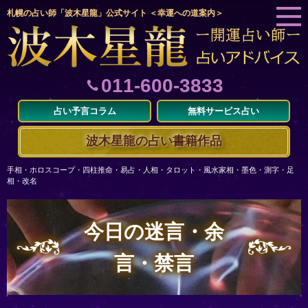
札幌の占い師「波木星龍」公式サイト ＜幸運への道案内＞
011-600-3833
占い予言コラム
無料サービス占い
波木星龍の占い書籍作品
手相・ホロスコープ・四柱推命・易占・人相・タロット・風水家相・墨色・測字・足
相・改名
今日の迷言・余
言・禁言