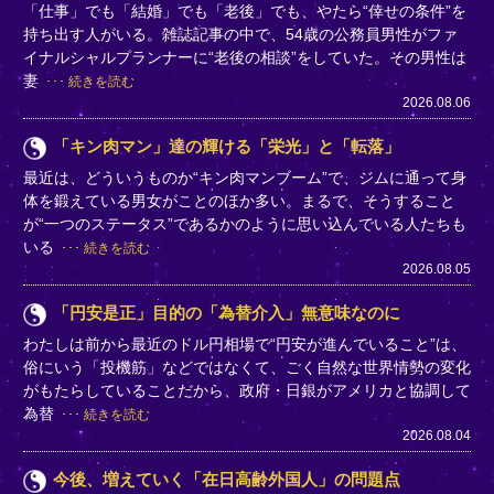
「仕事」でも「結婚」でも「老後」でも、やたら“倖せの条件”を
持ち出す人がいる。雑誌記事の中で、54歳の公務員男性がファ
イナルシャルプランナーに“老後の相談”をしていた。その男性は
妻
続きを読む
2026.08.06
「キン肉マン」達の輝ける「栄光」と「転落」
最近は、どういうものか“キン肉マンブーム”で、ジムに通って身
体を鍛えている男女がことのほか多い。まるで、そうすること
が“一つのステータス”であるかのように思い込んでいる人たちも
いる
続きを読む
2026.08.05
「円安是正」目的の「為替介入」無意味なのに
わたしは前から最近のドル円相場で“円安が進んでいること”は、
俗にいう「投機筋」などではなくて、ごく自然な世界情勢の変化
がもたらしていることだから、政府・日銀がアメリカと協調して
為替
続きを読む
2026.08.04
今後、増えていく「在日高齢外国人」の問題点