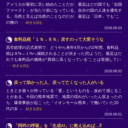
アメリカが最初に言い始めたことだが、最近はどの国でも「自国
ファースト」が当たり前になっている。自分の国の人達を優先す
る。当然と言えば当然のことなのだが、最近は「日本」でも“こ
の種の
続きを読む
2026.08.03
食料品税「１％→８％」戻すのって大変そうな
高市総理の正式表明で、どうやら来年4月からの2年間、食料品
税は８%→１%へ減税されることが決まった(⁉)ようだ。最近はだ
れでも食料品の価格が“異様に高くなっている”ことは実感してい
続きを読む
2026.08.02
戻って助かった人、戻って亡くなった人がいる
ときどき個々が持っている「運」というものを…改めて感じるこ
とがある。今回の熊本地震で、地震の揺れがいったん収まったの
ち、爆発事故が起こった「イオンモール熊本」で働いていた20
代の女
続きを読む
2026.08.01
「阿吽の呼吸」を「生成AI」に教え込めば…⁉