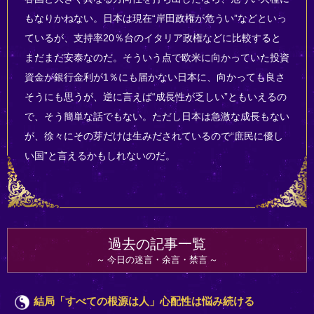
もなりかねない。日本は現在“岸田政権が危うい”などといっ
ているが、支持率20％台のイタリア政権などに比較すると
まだまだ安泰なのだ。そういう点で欧米に向かっていた投資
資金が銀行金利が1％にも届かない日本に、向かっても良さ
そうにも思うが、逆に言えば“成長性が乏しい”ともいえるの
で、そう簡単な話でもない。ただし日本は急激な成長もない
が、徐々にその芽だけは生みだされているので“庶民に優し
い国”と言えるかもしれないのだ。
過去の記事一覧
今日の迷言・余言・禁言
結局「すべての根源は人」心配性は悩み続ける