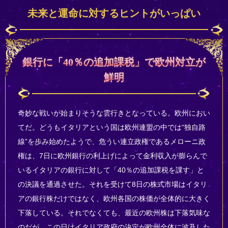
未来と運命に対するヒントがいっぱい
銀行に「40％の追加課税」で欧州対立が
鮮明
奇妙な戦いが始まりそうな雲行きとなっている。欧州におい
てだ。どうもイタリアという国は欧州連盟の中では“独自路
線”を歩み始めたようで、危うい連立政権であるメローニ政
権は、7日に欧州銀行の利上げによって金利収入が膨らんで
いるイタリアの銀行に対して「40％の追加課税を課す」と
の決議を通過させた。それを受けて8日の株式市場はイタリ
アの銀行株だけではなく、欧州各国の株価が全体的に大きく
下落している。それでなくても、最近の欧州株は下落気味な
のだが、この日はイタリア政府の決定が欧州全体に波及した