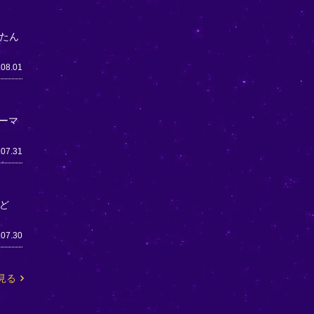
たん
.08.01
ーマ
.07.31
ど
.07.30
見る