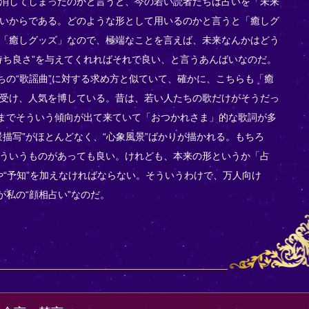
消してしまったのかと言うと、今の若い読者たちは占いを「未来
いからである。どのような形として用いるのかと言うと「癒しグ
「癒しグッズ」なので、極端なことを言えば、未来なんかはどう
持ち良さ”を与えてくれればそれで良い、と言うあんばいなのだ。
たちの“歌謡曲”に対する求め方と似ていて、確かに、こちらも「癒
受け、人気を博している。昔は、若い人たちの歌だけがそうだっ
にまでそういう傾向が出て来ていて「おつかれさま」的な歌詞が多
描写”がほとんどなく、“心象風景”ばかりが描かれる。もちろ
ういうものがあっても良い。けれども、本来の形というか「占
”や“予知”を加えなければならない。そういうわけで、万人向け
が私の“顔相占い”なのだ。