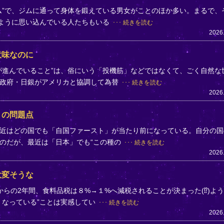
ム”で、ジムに通って身体を鍛えている男女がことのほか多い。まるで、
のように思い込んでいる人たちもいる
続きを読む
2026
意味なのに
が進んでいること”は、俗にいう「投機筋」などではなくて、ごく自然な
、政府・日銀がアメリカと協調して為替
続きを読む
2026
」の問題点
近はどの国でも「自国ファースト」が当たり前になっている。自分の国
のだが、最近は「日本」でも“この種の
続きを読む
2026
大変そうな
らの2年間、食料品税は８%→１%へ減税されることが決まった(⁉)よ
くなっている”ことは実感してい
続きを読む
2026