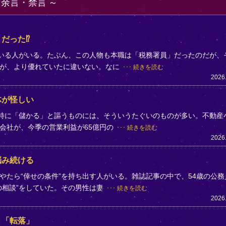
・余言・禁言
だった⁉
ている人がいる。たぶん、この人物も本職は「税務署員」だったのだが、
方が、より優れていたに違いない。なに
続きを読む
2026
体が怪しい
。特に「儲かる」と謳うものには、そういうたぐいのものが多い。不動産
会社が、今季の営業利益が65億円の
続きを読む
2026
悩み続ける
やたら“倖せの条件”を持ち出す人がいる。雑誌記事の中で、54歳の公務
の相談”をしていた。その男性は妻
続きを読む
2026
と「転落」