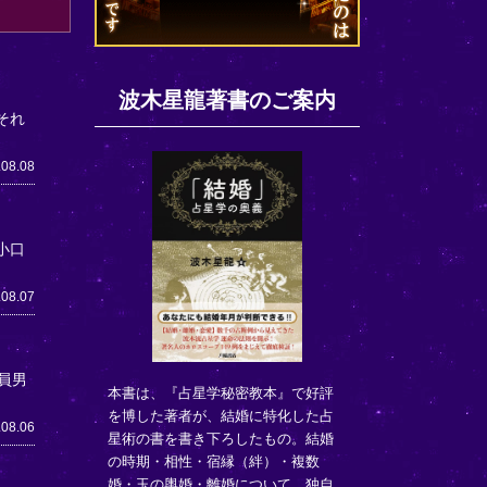
波木星龍著書のご案内
それ
.08.08
小口
.08.07
員男
本書は、『占星学秘密教本』で好評
を博した著者が、結婚に特化した占
.08.06
星術の書を書き下ろしたもの。結婚
の時期・相性・宿縁（絆）・複数
婚・玉の輿婚・離婚について、独自