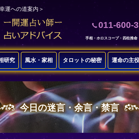
＜幸運への道案内＞
011-600-
手相・ホロスコープ・四柱推命
相研究
風水・家相
タロットの秘密
運命の主
今日の迷言・余言・禁言