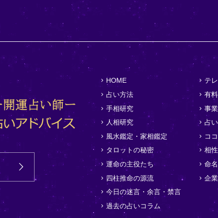
HOME
テレ
占い方法
有料
手相研究
事業
人相研究
占い
風水鑑定・家相鑑定
ココ
タロットの秘密
相性
運命の主役たち
命名
四柱推命の源流
企業
今日の迷言・余言・禁言
過去の占いコラム