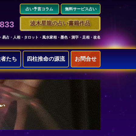
占い予言コラム
無料サービス占い
3833
波木星龍の占い書籍作品
・易占・人相・タロット・風水家相・墨色・測字・足相・改名
役者たち
四柱推命の源流
お問合せ