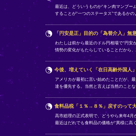
最近は、どういうものか“キン肉マンブー
することが“一つのステータス”であるか
「円安是正」目的の「為替介入」無
わたしは前から最近のドル円相場で“円安
情勢の変化がもたらしていることだから
今後、増えていく「在日高齢外国人
アメリカが最初に言い始めたことだが、最
達を優先する。当然と言えば当然のことな
食料品税「１％→８％」戻すのって
高市総理の正式表明で、どうやら来年4月か
最近はだれでも食料品の価格が“異様に高