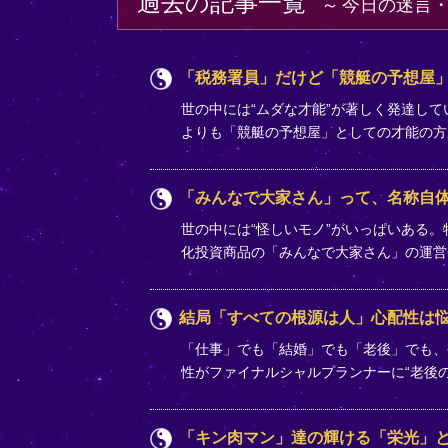
過去の記事一覧
今日の迷言
「税務署員」だけど「競艇の予想屋」
世の中には“ムダな才能”が著しく発達し
よりも「競艇の予想屋」としての才能の
「みんなで大家さん」って、名称自
世の中には“怪しいモノ”がいっぱいある
化投資商品の「みんなで大家さん」の運営
結局「すべての根源は人」心配性は
「仕事」でも「結婚」でも「老後」でも、
性がファイナルシャルプランナーに“老後
「キン肉マン」達の輝ける「栄光」