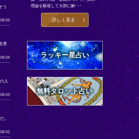
理論を駆使して大胆に解･･･
そう
詳しく見る
.08.05
世界
ラッキー星占い
.08.04
の人
無料タロット占い
.08.03
うだ。
.08.02