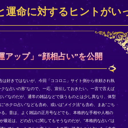
と運命に対するヒントがい
愛運アップ」“顔相占い”を公開
予告は好きではないが、今回「ココロニ」サイト側から依頼され執
ークな占いの形”なので、一応、宣伝しておきたい。一言で言えば
相占い”なのだが、通常の雑誌などで扱うものとは少し異なり、体型
“ホクロ占い”なども含め、或いは“メイク法”も含め、まあ“ごち
いる。昔は、よく雑誌の正月号などでも、本格的な手相や人相の
が最近は、どの占いに関してもそうなのだが、“本格的な占い”は