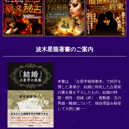
波木星龍著書のご案内
本書は、『占星学秘密教本』で好評を
博した著者が、結婚に特化した占星術
の書を書き下ろしたもの。結婚の時
期・相性・宿縁（絆）・複数婚・玉の
輿婚・離婚について、独自理論を駆使
して大胆に解･･･