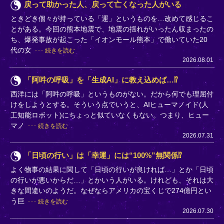
戻って助かった人、戻って亡くなった人がいる
ときどき個々が持っている「運」というものを…改めて感じるこ
とがある。今回の熊本地震で、地震の揺れがいったん収まったの
ち、爆発事故が起こった「イオンモール熊本」で働いていた20
代の女
続きを読む
2026.08.01
「阿吽の呼吸」を「生成AI」に教え込めば…⁉
西洋には「阿吽の呼吸」というものがない。だから何でも理屈付
けをしようとする。そういう点でいうと、AIヒューマノイド(人
工知能ロボット)にちょっと似ていなくもない。つまり、ヒュー
マノ
続きを読む
2026.07.31
「日頃の行い」は「幸運」には“100%”無関係⁉
よく物事の結果に関して「日頃の行いが良ければ…」とか「日頃
の行いが悪いからだ…」とかいう人がいる。けれども、それは大
きな間違いのようだ。なぜならアメリカの宝くじで274億円とい
う巨
続きを読む
2026.07.30