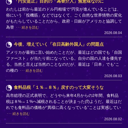
「円安是正」目的の「為替介入」無意味なのに
わたしは前から最近のドル円相場で“円安が進んでいること”は、
俗にいう「投機筋」などではなくて、ごく自然な世界情勢の変化
がもたらしていることだから、政府・日銀がアメリカと協調して
為替
続きを読む
2026.08.04
今後、増えていく「在日高齢外国人」の問題点
アメリカが最初に言い始めたことだが、最近はどの国でも「自国
ファースト」が当たり前になっている。自分の国の人達を優先す
る。当然と言えば当然のことなのだが、最近は「日本」でも“こ
の種の
続きを読む
2026.08.03
食料品税「１％→８％」戻すのって大変そうな
高市総理の正式表明で、どうやら来年4月からの2年間、食料品
税は８%→１%へ減税されることが決まった(⁉)ようだ。最近はだ
れでも食料品の価格が“異様に高くなっている”ことは実感してい
続きを読む
2026.08.02