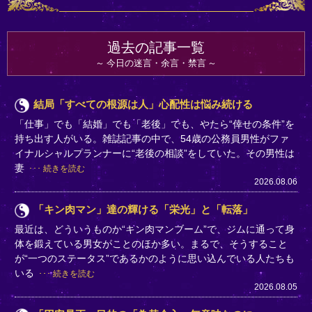
過去の記事一覧
今日の迷言・余言・禁言
結局「すべての根源は人」心配性は悩み続ける
「仕事」でも「結婚」でも「老後」でも、やたら“倖せの条件”を
持ち出す人がいる。雑誌記事の中で、54歳の公務員男性がファ
イナルシャルプランナーに“老後の相談”をしていた。その男性は
妻
続きを読む
2026.08.06
「キン肉マン」達の輝ける「栄光」と「転落」
最近は、どういうものか“キン肉マンブーム”で、ジムに通って身
体を鍛えている男女がことのほか多い。まるで、そうすること
が“一つのステータス”であるかのように思い込んでいる人たちも
いる
続きを読む
2026.08.05