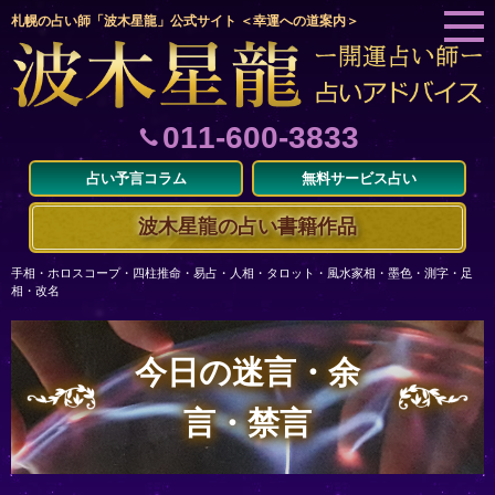
札幌の占い師「波木星龍」公式サイト ＜幸運への道案内＞
011-600-3833
占い予言コラム
無料サービス占い
波木星龍の占い書籍作品
手相・ホロスコープ・四柱推命・易占・人相・タロット・風水家相・墨色・測字・足
相・改名
今日の迷言・余
言・禁言