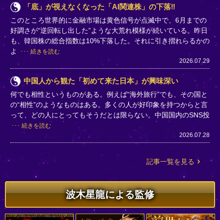
「底」が視えなくなった「AI関連株」の下落‼
このところ世界的に金融市場は黄色信号が点滅中で、6月までの
好調さが“逆回転し出した”ような大荒れ模様が続いている。昨日
も、韓国株の総合指数は10%下落した。それに引き摺れらるかの
よ
続きを読む
2026.07.29
中国人から観た「初めて来た日本」が興味深い
何でも相性というものがある。例えば“海外旅行”でも、その国と
の“相性”のようなものはある。多くの人が好印象を持つからと言
って、どの人にとってもそうだとは限らない。中国国内のSNS投
続きを読む
2026.07.28
記事一覧を見る
波木星龍による監修