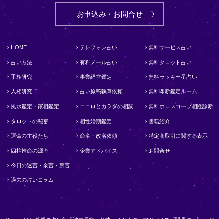
お申込み・お問合せ
HOME
テレフォン占い
無料サービス占い
占い方法
有料メール占い
無料タロット占い
手相研究
事業経営鑑定
無料ラッキー星占い
人相研究
占い原稿執筆依頼
無料即断鑑定ルーム
風水鑑定・家相鑑定
ココロとカラダの相談
無料ホロスコープ相性診断
タロットの秘密
相性婚期鑑定
書籍紹介
運命の主役たち
命名・改名依頼
特定商取引に関する表示
四柱推命の源流
企業アドバイス
お問合せ
今日の迷言・余言・禁言
過去の占いコラム