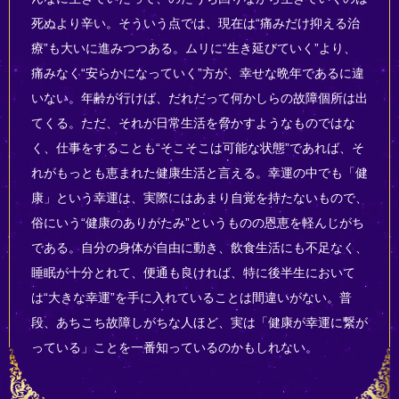
死ぬより辛い。そういう点では、現在は“痛みだけ抑える治
療”も大いに進みつつある。ムリに“生き延びていく”より、
痛みなく“安らかになっていく”方が、幸せな晩年であるに違
いない。年齢が行けば、だれだって何かしらの故障個所は出
てくる。ただ、それが日常生活を脅かすようなものではな
く、仕事をすることも“そこそこは可能な状態”であれば、そ
れがもっとも恵まれた健康生活と言える。幸運の中でも「健
康」という幸運は、実際にはあまり自覚を持たないもので、
俗にいう“健康のありがたみ”というものの恩恵を軽んじがち
である。自分の身体が自由に動き、飲食生活にも不足なく、
睡眠が十分とれて、便通も良ければ、特に後半生において
は“大きな幸運”を手に入れていることは間違いがない。普
段、あちこち故障しがちな人ほど、実は「健康が幸運に繋が
っている」ことを一番知っているのかもしれない。