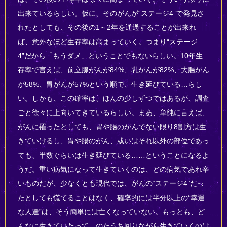
出来ているらしい。仮に、そのがんが“ステージ4”で発見さ
れたとしても、その後の1～2年を通過することが出来れ
ば、意外なほど生存率は高まっていく。つまり“ステージ
4”だから「もうダメ」ということでもないらしい。10年生
存率で言えば、前立腺がんが84%、乳がんが82%、大腸がん
が58%、胃がんが57%という順で、生き延びている…らし
い。しかも、この確率は、ほんの少しずつではあるが、調査
ごと徐々に上向いてきているらしい。まあ、単純に言えば、
がんに罹ったとしても、胃や腸のがんでない限り8割方は生
きていけるし、胃や腸のがん、或いはそれ以外の部位であっ
ても、半数ぐらいは生き延びている……ということになるよ
うだ。重い病気になって生きていくのは、どの病気であれ辛
いものだが、少なくとも現代では、がんの“ステージ4”だっ
たとしても慌てることはなく、確率的には半分以上の“幸運
な人達”は、そう簡単には亡くなっていない。もっとも、ど
んなに生きていたって、のたうち回りながら生きていくのは