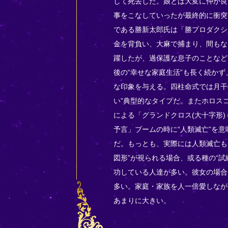
して死去した。娘とは大変に仲が良
事をこなしていったが最終的に衝突
である勝新太郎氏は「勝プロダクシ
金を背負い、大麻で捕まり、間もな
躍したが、過保護な息子のことなど
後の“幸せな家庭生活”も長く続か
な印象を与える。四柱命式では月干
い”典型的なタイプだ。またホロス
による「グランドクロス(大十字形
予言」ブームの時に“人類滅亡”を
だ。もっとも、実際には人類滅亡も
図形”が視られる場合、或る種の“
功している人達が多い。彼女の場合
多い。家庭・家族を人一倍愛しなが
あまりに大きい。