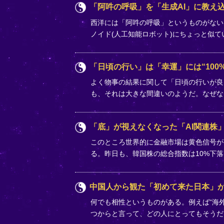
「阿吽の呼吸」を「生成AI」に教え込
西洋には「阿吽の呼吸」というものがない
ノイド(人工知能ロボット)にちょっと似
「日頃の行い」は「幸運」には“100%
よく物事の結果に関して「日頃の行いが良
も、それは大きな間違いのようだ。なぜな
「底」が視えなくなった「AI関連株
このところ世界的に金融市場は黄色信号が
る。昨日も、韓国株の総合指数は10%下
中国人から観た「初めて来た日本」
何でも相性というものがある。例えば“海外
つからと言って、どの人にとってもそうだ