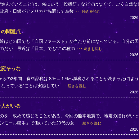
が進んでいること”は、俗にいう「投機筋」などではなくて、ごく自然な
、政府・日銀がアメリカと協調して為替
続きを読む
2026
」の問題点
近はどの国でも「自国ファースト」が当たり前になっている。自分の国
のだが、最近は「日本」でも“この種の
続きを読む
2026
大変そうな
らの2年間、食料品税は８%→１%へ減税されることが決まった(⁉)よ
くなっている”ことは実感してい
続きを読む
2026
た人がいる
のを…改めて感じることがある。今回の熊本地震で、地震の揺れがいっ
ンモール熊本」で働いていた20代の女
続きを読む
2026