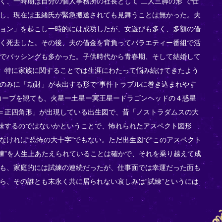
く、一時期は自分の個人事務所の社長として“二人三脚の形”で仕
し、現在は玉緒氏が緊急搬送されても見舞うことは無かった。夫
ョン」を起こし一時的には成功したが、女遊びも多く、多額の借
く死去した。その後、夫の借金を背負ってバラエティー番組で活
でバッシングも多かった。子供時代から青春期、そして結婚して
ず、特に家族に関することでは生涯にわたって悩み続けてきたよう
のみに「劫財」が表出する形で“事件トラブルに巻き込まれやす
コープを観ても、火星ー土星ー冥王星ードラゴンヘッドの４惑星
)＝正四角形」が出現している出生図で、昔「ノストラダムスの大
意味するのではないかということで、怖れられたアスペクト図形
なければ“恐怖の大十字”でもない。ただ出生図で“このアスペクト
試練”を人生上あたえられていることは確かで、それを乗り越えて成
も、家庭的には試練の連続だったが、仕事面では幸運だった面も
ら、その誰とも末永く共に居られない哀しみは“試練”というには