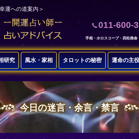
＜幸運への道案内＞
011-600-
手相・ホロスコープ・四柱推命
相研究
風水・家相
タロットの秘密
運命の主
今日の迷言・余言・禁言