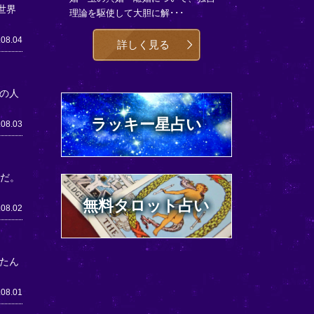
世界
理論を駆使して大胆に解･･･
.08.04
詳しく見る
の人
ラッキー星占い
.08.03
うだ。
無料タロット占い
.08.02
たん
.08.01