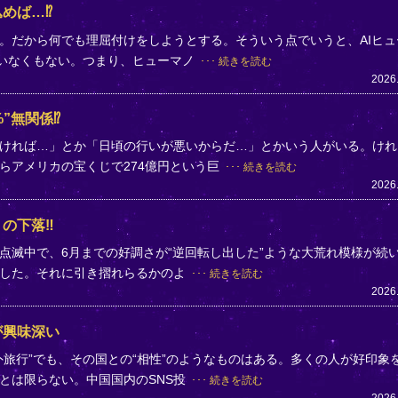
めば…⁉
。だから何でも理屈付けをしようとする。そういう点でいうと、AIヒュ
ていなくもない。つまり、ヒューマノ
続きを読む
2026
”無関係⁉
ければ…」とか「日頃の行いが悪いからだ…」とかいう人がいる。けれ
らアメリカの宝くじで274億円という巨
続きを読む
2026
」の下落‼
点滅中で、6月までの好調さが“逆回転し出した”ような大荒れ模様が続
落した。それに引き摺れらるかのよ
続きを読む
2026
が興味深い
旅行”でも、その国との“相性”のようなものはある。多くの人が好印象
とは限らない。中国国内のSNS投
続きを読む