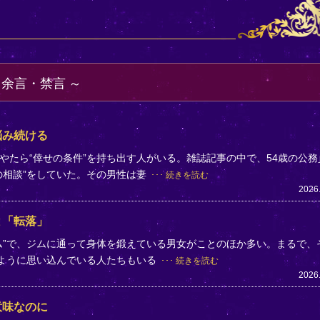
・余言・禁言
悩み続ける
やたら“倖せの条件”を持ち出す人がいる。雑誌記事の中で、54歳の公務
の相談”をしていた。その男性は妻
続きを読む
2026
と「転落」
ム”で、ジムに通って身体を鍛えている男女がことのほか多い。まるで、
のように思い込んでいる人たちもいる
続きを読む
2026
意味なのに