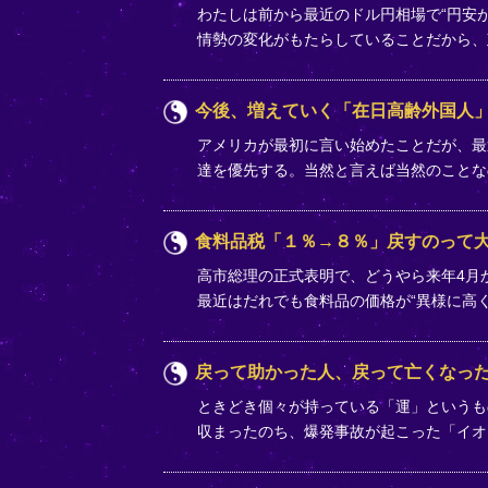
わたしは前から最近のドル円相場で“円安
情勢の変化がもたらしていることだから
今後、増えていく「在日高齢外国人
アメリカが最初に言い始めたことだが、最
達を優先する。当然と言えば当然のことな
食料品税「１％→８％」戻すのって
高市総理の正式表明で、どうやら来年4月か
最近はだれでも食料品の価格が“異様に高
戻って助かった人、戻って亡くなっ
ときどき個々が持っている「運」というも
収まったのち、爆発事故が起こった「イオ