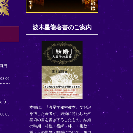
波木星龍著書のご案内
員男
.08.06
そう
本書は、『占星学秘密教本』で好評
を博した著者が、結婚に特化した占
.08.05
星術の書を書き下ろしたもの。結婚
の時期・相性・宿縁（絆）・複数
婚・玉の輿婚・離婚について、独自