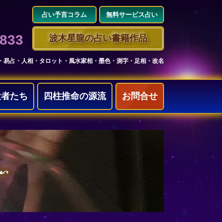
占い予言コラム
無料サービス占い
3833
波木星龍の占い書籍作品
・易占・人相・タロット・風水家相・墨色・測字・足相・改名
役者たち
四柱推命の源流
お問合せ