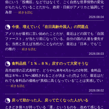
俗にいう「投機筋」などではなくて、ごく自然な世界情勢の変化
がもたらしていることだから、政府・日銀がアメリカと協調して
為替
続きを読む
2026.08.04
今後、増えていく「在日高齢外国人」の問題点
アメリカが最初に言い始めたことだが、最近はどの国でも「自国
ファースト」が当たり前になっている。自分の国の人達を優先す
る。当然と言えば当然のことなのだが、最近は「日本」でも“こ
の種の
続きを読む
2026.08.03
食料品税「１％→８％」戻すのって大変そうな
高市総理の正式表明で、どうやら来年4月からの2年間、食料品
税は８%→１%へ減税されることが決まった(⁉)ようだ。最近はだ
れでも食料品の価格が“異様に高くなっている”ことは実感してい
続きを読む
2026.08.02
戻って助かった人、戻って亡くなった人がいる
ときどき個々が持っている「運」というものを…改めて感じるこ