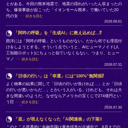
とがある。今回の熊本地震で、地震の揺れがいったん収まったの
ち、爆発事故が起こった「イオンモール熊本」で働いていた20
代の女
続きを読む
2026.08.01
「阿吽の呼吸」を「生成AI」に教え込めば…⁉
西洋には「阿吽の呼吸」というものがない。だから何でも理屈付
けをしようとする。そういう点でいうと、AIヒューマノイド(人
工知能ロボット)にちょっと似ていなくもない。つまり、ヒュー
マノ
続きを読む
2026.07.31
「日頃の行い」は「幸運」には“100%”無関係⁉
よく物事の結果に関して「日頃の行いが良ければ…」とか「日頃
の行いが悪いからだ…」とかいう人がいる。けれども、それは大
きな間違いのようだ。なぜならアメリカの宝くじで274億円とい
う巨
続きを読む
2026.07.30
「底」が視えなくなった「AI関連株」の下落‼
このところ世界的に金融市場は黄色信号が点滅中で、6月までの