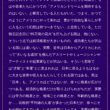
はや若者たちにかつての「アメリカンドリームを期待するも
のはいない」と断言している人たちがいた。つまり、かつて
のようにアメリカにやって来れば、豊かで自由な暮らしが手
に入るという幻想は持つべきでない…と忠告している。ただ
独立記念日に“85万発の花火”を打ち上げる国は、他にない。
そういう点では経済格差が大きいものの、成功者たちが沢山
いる国には違いない。実際、近年は日本からアメリカにわた
って“大いなる成功”を掴んだアスリートやミュージシャンや
アーティストや起業家などが沢山いる。そういう意味で
は“才能”と“幸運”とに恵まれれば、日本に居るよりもはるか
に大きな栄誉や収入をもたらしてくれる国ではある。実は
「日本」も、アメリカほどではないが、徐々に格差が広がり
つつある。経済的な格差だけが取り上げられがちだが、実際
には学力の格差とか、地域ごとの格差とか、年齢的な格差と
か……比較的“平均値の人達”が多かった日本だが、徐々にそ
れが崩れてきている。いまや年収によっても、学歴や履歴に