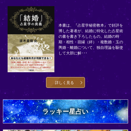
本書は、『占星学秘密教本』で好評を
博した著者が、結婚に特化した占星術
の書を書き下ろしたもの。結婚の時
期・相性・宿縁（絆）・複数婚・玉の
輿婚・離婚について、独自理論を駆使
して大胆に解･･･
詳しく見る
ラッキー星占い