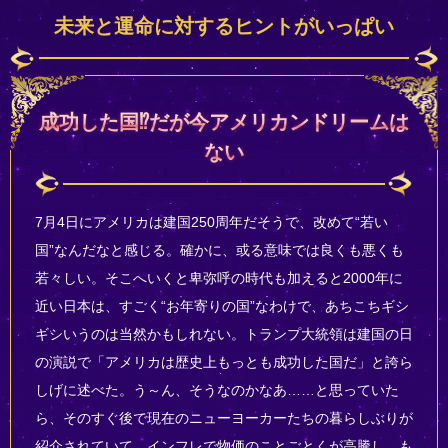
未来と運命に対するヒントがいっぱい
成功した国⁉だが今アメリカンドリームは
ない
7月4日にアメリカは建国250周年だそうで、改めて“若い
国”なんだなと感じる。確かに、或る意味では良くも悪くも
若々しい。そこへいくと卑弥呼の時代も加えると2000年に
近い日本は、すごく“お年寄りの国”なわけで、あちこちギシ
ギシいうのは当然かもしれない。トランプ大統領は建国の日
の演説で「アメリカは歴史上もっとも成功した国だ」と誇ら
しげに述べた。う～ん、そうなのかなあ……と思っていた
ら、そのすぐ後で現在のニューヨーカーたちの暮らしぶりが
紹介されていて、インフレで物価のことごとくが高騰し、も