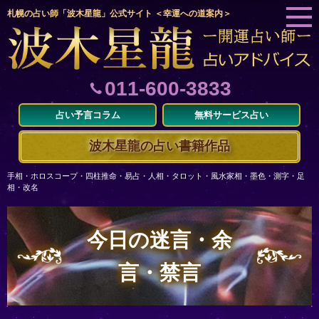
札幌の占い師「波木星龍」公式サイト ＜幸運への道案内＞
011-600-3833
占い予言コラム
無料サービス占い
波木星龍の占い書籍作品
手相・ホロスコープ・四柱推命・易占・人相・タロット・風水家相・墨色・測字・足
相・改名
今日の迷言・余
言・禁言