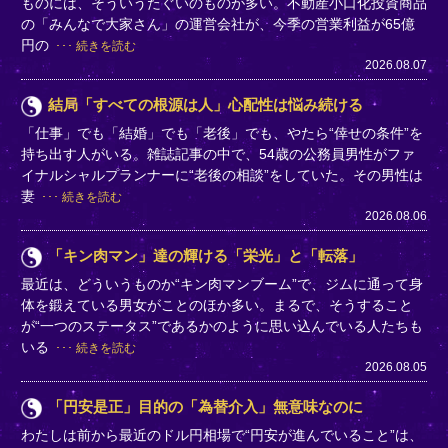
ものには、そういうたぐいのものが多い。不動産小口化投資商品
の「みんなで大家さん」の運営会社が、今季の営業利益が65億
円の
続きを読む
2026.08.07
結局「すべての根源は人」心配性は悩み続ける
「仕事」でも「結婚」でも「老後」でも、やたら“倖せの条件”を
持ち出す人がいる。雑誌記事の中で、54歳の公務員男性がファ
イナルシャルプランナーに“老後の相談”をしていた。その男性は
妻
続きを読む
2026.08.06
「キン肉マン」達の輝ける「栄光」と「転落」
最近は、どういうものか“キン肉マンブーム”で、ジムに通って身
体を鍛えている男女がことのほか多い。まるで、そうすること
が“一つのステータス”であるかのように思い込んでいる人たちも
いる
続きを読む
2026.08.05
「円安是正」目的の「為替介入」無意味なのに
わたしは前から最近のドル円相場で“円安が進んでいること”は、